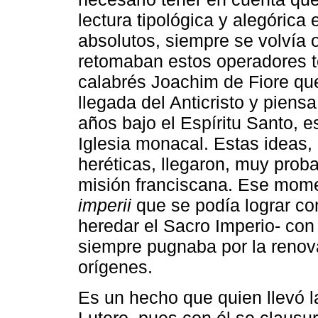
lectura tipológica y alegóric
absolutos, siempre se volvía 
retomaban estos operadores t
calabrés Joachim de Fiore que,
llegada del Anticristo y piensa
años bajo el Espíritu Santo, e
Iglesia monacal. Estas ideas
heréticas, llegaron, muy prob
misión franciscana. Ese mome
imperii
que se podía lograr co
heredar el Sacro Imperio- con
siempre pugnaba por la renova
orígenes.
Es un hecho que quien llevó 
Lutero, pues con él se clausur