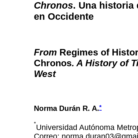
Chronos
. Una historia
en Occidente
From
Regimes of Histor
Chronos
. A History of T
West
*
Norma Durán R. A.
*
Universidad Autónoma Metrop
Correo: norma.duran03@gmai