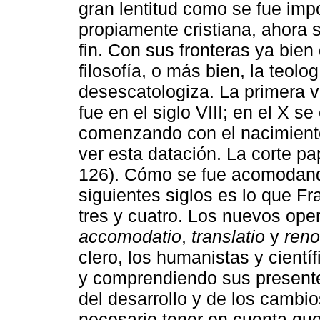
gran lentitud como se fue imp
propiamente cristiana, ahora s
fin. Con sus fronteras ya bie
filosofía, o más bien, la teolog
desescatologiza. La primera 
fue en el siglo VIII; en el X s
comenzando con el nacimiento
ver esta datación. La corte pap
126). Cómo se fue acomodando
siguientes siglos es lo que Fr
tres y cuatro. Los nuevos op
accomodatio
,
translatio
y
reno
clero, los humanistas y cient
y comprendiendo sus present
del desarrollo y de los cambio
necesario tener en cuenta que 