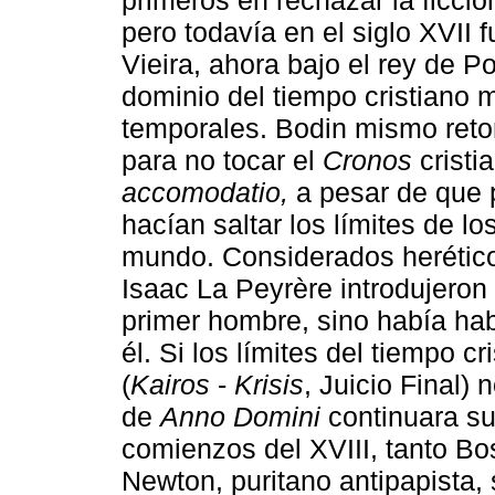
pero todavía en el siglo XVII f
Vieira, ahora bajo el rey de P
dominio del tiempo cristiano 
temporales. Bodin mismo retom
para no tocar el
Cronos
cristi
accomodatio,
a pesar de que 
hacían saltar los límites de l
mundo. Considerados herétic
Isaac La Peyrère introdujeron
primer hombre, sino había ha
él. Si los límites del tiempo c
(
Kairos
-
Krisis
, Juicio Final) 
de
Anno Domini
continuara su
comienzos del XVIII, tanto Bos
Newton, puritano antipapista, 