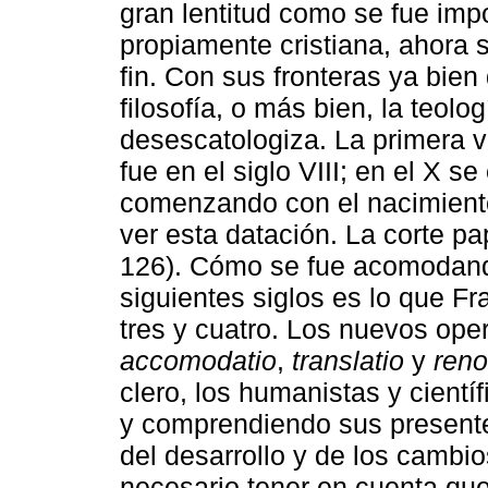
gran lentitud como se fue imp
propiamente cristiana, ahora s
fin. Con sus fronteras ya bie
filosofía, o más bien, la teolog
desescatologiza. La primera 
fue en el siglo VIII; en el X s
comenzando con el nacimiento
ver esta datación. La corte pap
126). Cómo se fue acomodando
siguientes siglos es lo que Fr
tres y cuatro. Los nuevos op
accomodatio
,
translatio
y
reno
clero, los humanistas y cient
y comprendiendo sus present
del desarrollo y de los cambio
necesario tener en cuenta que 