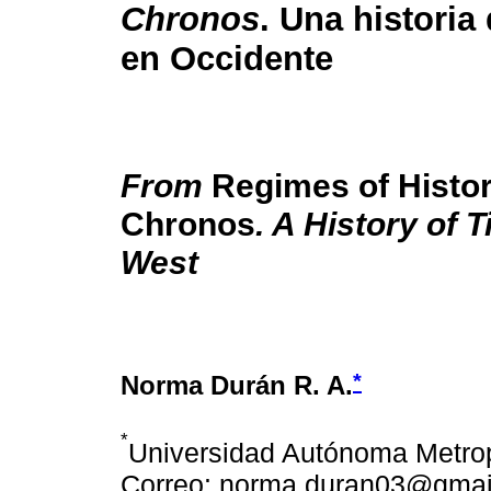
Chronos
. Una historia
en Occidente
From
Regimes of Histor
Chronos
. A History of T
West
*
Norma Durán R. A.
*
Universidad Autónoma Metrop
Correo: norma.duran03@gmai