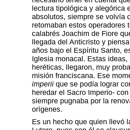
lectura tipológica y alegóric
absolutos, siempre se volvía 
retomaban estos operadores t
calabrés Joachim de Fiore que,
llegada del Anticristo y piensa
años bajo el Espíritu Santo, e
Iglesia monacal. Estas ideas
heréticas, llegaron, muy prob
misión franciscana. Ese mome
imperii
que se podía lograr co
heredar el Sacro Imperio- con
siempre pugnaba por la renova
orígenes.
Es un hecho que quien llevó 
Lutero, pues con él se clausur