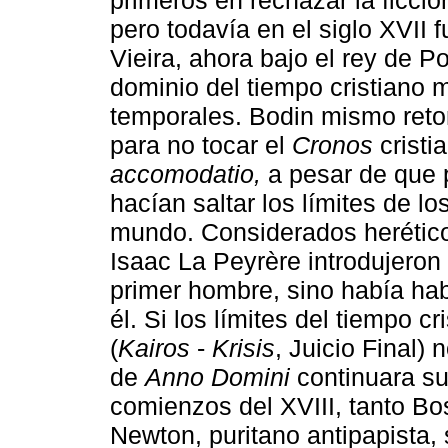
pero todavía en el siglo XVII f
Vieira, ahora bajo el rey de P
dominio del tiempo cristiano 
temporales. Bodin mismo retom
para no tocar el
Cronos
cristi
accomodatio,
a pesar de que 
hacían saltar los límites de l
mundo. Considerados herétic
Isaac La Peyrère introdujeron
primer hombre, sino había ha
él. Si los límites del tiempo c
(
Kairos
-
Krisis
, Juicio Final) 
de
Anno Domini
continuara su
comienzos del XVIII, tanto Bos
Newton, puritano antipapista, 