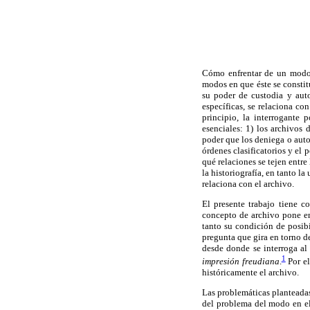
Cómo enfrentar de un modo n
modos en que éste se constit
su poder de custodia y aut
específicas, se relaciona co
principio, la interrogante
esenciales: 1) los archivos
poder que los deniega o autor
órdenes clasificatorios y el 
qué relaciones se tejen entre
la historiografía, en tanto l
relaciona con el archivo.
El presente trabajo tiene c
concepto de archivo pone en
tanto su condición de posibi
pregunta que gira en torno de 
desde donde se interroga al 
1
impresión freudiana
.
Por el
históricamente el archivo.
Las problemáticas planteadas
del problema del modo en el 