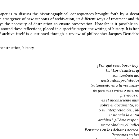
aper is to discuss the historiographical consequences brought forth by a decon
 emergence of new supports of archivation, its different ways of treatment and the
y: the necessity of destruction to ensure preservation. How far is it possible to
around these reflections, placed in a specific target: the writing of history. It is fro
of archive itself is questioned through a review of philosopher Jacques Derrida's
construction, history.
¿Por qué reelaborar hoy
[...] Los desastres 
son también
arc
destruidos, prohibidos
tratamiento es a la vez masiv
de guerras civiles o inter
privadas o
es el inconsciente mi
sobre el documento, so
o su interpretación. ¿M
instancia la auto
archivo? ¿Cómo responde
memorándum, el indicio
Pensemos en los debates acerca 
Pensemos en los 