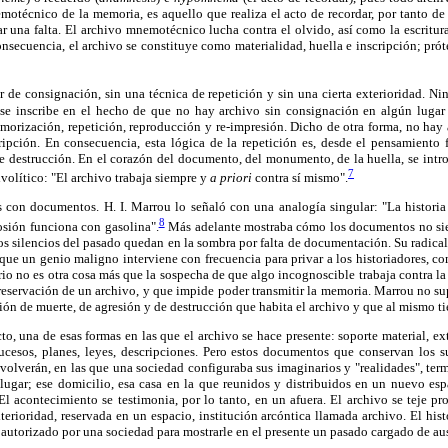
otécnico de la memoria, es aquello que realiza el acto de recordar, por tanto de
 una falta. El archivo mnemotécnico lucha contra el olvido, así como la escritura
onsecuencia, el archivo se constituye como materialidad, huella e inscripción; pró
 de consignación, sin una técnica de repetición y sin una cierta exterioridad. Ni
se inscribe en el hecho de que no hay archivo sin consignación en algún lugar e
morización, repetición, reproducción y re-impresión. Dicho de otra forma, no hay a
ripción. En consecuencia, esta lógica de la repetición es, desde el pensamiento f
de destrucción. En el corazón del documento, del monumento, de la huella, se int
7
ivolítico: "El archivo trabaja siempre y
a priori
contra sí mismo".
s con documentos. H. I. Marrou lo señaló con una analogía singular: "La histori
8
sión funciona con gasolina".
Más adelante mostraba cómo los documentos no si
Los silencios del pasado quedan en la sombra por falta de documentación. Su radical
 que un genio maligno interviene con frecuencia para privar a los historiadores, com
io no es otra cosa más que la sospecha de que algo incognoscible trabaja contra la p
preservación de un archivo, y que impide poder transmitir la memoria. Marrou no 
sión de muerte, de agresión y de destrucción que habita el archivo y que al mismo t
o, una de esas formas en las que el archivo se hace presente: soporte material, ext
ucesos, planes, leyes, descripciones. Pero estos documentos que conservan los su
olverán, en las que una sociedad configuraba sus imaginarios y "realidades", ter
 lugar; ese domicilio, esa casa en la que reunidos y distribuidos en un nuevo esp
l acontecimiento se testimonia, por lo tanto, en un afuera. El archivo se teje p
xterioridad, reservada en un espacio, institución arcóntica llamada archivo. El hist
autorizado por una sociedad para mostrarle en el presente un pasado cargado de au