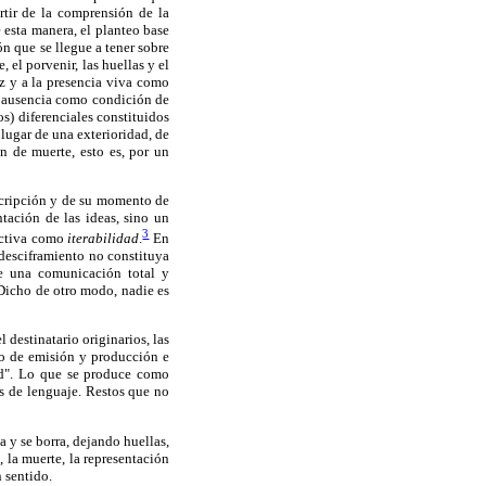
rtir de la comprensión de la
e esta manera, el planteo base
ón que se llegue a tener sobre
 el porvenir, las huellas y el
oz y a la presencia viva como
 y ausencia como condición de
s) diferenciales constituidos
 lugar de una exterioridad, de
n de muerte, esto es, por un
nscripción y de su momento de
tación de las ideas, sino un
3
 activa como
iterabilidad
.
En
 desciframiento no constituya
de una comunicación total y
 Dicho de otro modo, nadie es
l destinatario originarios, las
to de emisión y producción e
dad". Lo que se produce como
s de lenguaje. Restos que no
a y se borra, dejando huellas,
, la muerte, la representación
n sentido.