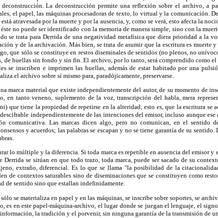
deconstrucción. La deconstrucción permite una reflexión sobre el archivo, a pa
iales, el papel, las máquinas procesadoras de texto, lo virtual y la comunicación. D
a está atravesada por la muerte y por la ausencia, y, como se verá, esto afecta la noci
éste no puede ser identificado con la memoria de manera simple, sino con la muerte,
o se trata para Derrida de una negatividad metafísica que diera prioridad a la v
ción y de la archivación. Más bien, se trata de asumir que la escritura es muerte
lgo, que sólo se constituye en restos diseminales de sentidos (no plenos, no unívoco
, de huellas sin fondo y sin fin. El archivo, por lo tanto, será comprendido como el
les se inscriben e imprimen las huellas, además de estar habitado por una pulsió
aliza el archivo sobre sí mismo para, paradójicamente, preservarse.
s una marca material que existe independientemente del autor, de su momento de i
o, en tanto veneno, suplemento de la voz, transcripción del habla, mera represen
/ni) que tiene la propiedad de repetirse en la alteridad; esto es, que la escritura se
descifrable independientemente de las intenciones del emisor, incluso aunque ese
ión comunicativa. Las marcas dicen algo, pero no comunican, en el sentido 
consensos y acuerdos; las palabras se escapan y no se tiene garantía de su sentido.
abras.
rar lo múltiple y la diferencia. Si toda marca es repetible en ausencia del emisor y e
 Derrida se sitúan en que todo trazo, toda marca, puede ser sacado de su contex
ajeno, extraño, diferencial. Es lo que se llama "la posibilidad de la citacionali
den de contextos saturables sino de diseminaciones que se constituyen como resto
d de sentido sino que estallan indefinidamente.
, sólo se materializa en papel y en las máquinas, se inscribe sobre soportes, se archiv
o, es en este papel-máquina-archivo, el lugar donde se juegan el lenguaje, el signo
información, la tradición y el porvenir, sin ninguna garantía de la transmisión de u