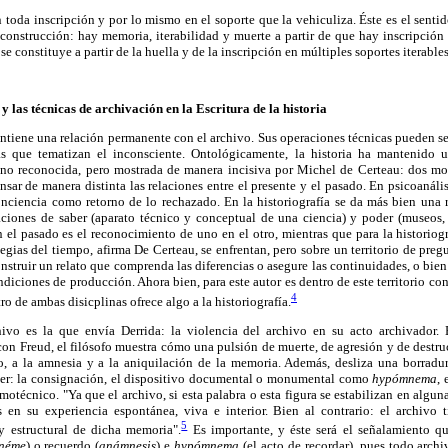
en toda inscripción y por lo mismo en el soporte que la vehiculiza. Éste es el senti
deconstrucción: hay memoria, iterabilidad y muerte a partir de que hay inscripción 
e constituye a partir de la huella y de la inscripción en múltiples soportes iterables
 y las técnicas de archivación en la Escritura de la historia
mantiene una relación permanente con el archivo. Sus operaciones técnicas pueden 
as que tematizan el inconsciente. Ontológicamente, la historia ha mantenido u
 no reconocida, pero mostrada de manera incisiva por Michel de Certeau: dos modo
nsar de manera distinta las relaciones entre el presente y el pasado. En psicoanális
onciencia como retorno de lo rechazado. En la historiografía se da más bien una r
aciones de saber (aparato técnico y conceptual de una ciencia) y poder (museos, 
on el pasado es el reconocimiento de uno en el otro, mientras que para la historiogr
ategias del tiempo, afirma De Certeau, se enfrentan, pero sobre un territorio de pre
nstruir un relato que comprenda las diferencias o asegure las continuidades, o bien
ndiciones de producción. Ahora bien, para este autor es dentro de este territorio c
4
o de ambas disicplinas ofrece algo a la historiografía.
ivo es la que envía Derrida: la violencia del archivo en su acto archivador. 
on Freud, el filósofo muestra cómo una pulsión de muerte, de agresión y de destr
o, a la amnesia y a la aniquilación de la memoria. Además, desliza una borradura
ber: la consignación, el dispositivo documental o monumental como
hypómnema
,
otécnico. "Ya que el archivo, si esta palabra o esta figura se estabilizan en algun
en su experiencia espontánea, viva e interior. Bien al contrario: el archivo t
5
 y estructural de dicha memoria".
Es importante, y éste será el señalamiento qu
néme
) o recuerdo (
anámnesis
) e
hypómnema
(el acto de recordar), pues todo arch