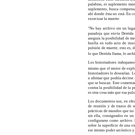
palabras, es suplemento mnem
suplemento, busca compensar
ahí donde ésta no está. En c
exorcizar la muerte.
"No hay archivo sin un lugar
paradoja que envía Derrida 
asegura la posibilidad de me
huella en todo acto de insc
pulsión de muerte, esto es, 
lo que Derrida llama, lo arch
Los historiadores trabajamo
mismo que el motor de explo
historiadores lo desearían. 
a afirmar que podría decirse
que se buscan. Este comentar
contra la posibilidad de la 
es otra cosa más que esa pul
Los documentos son, en efect
de reunión y de trazos de s
prácticas de mundos que no v
sin ella, consignados en un
configurarse como archivo. E
sobre la superficie de una e
ese mismo poder arcóntico y 