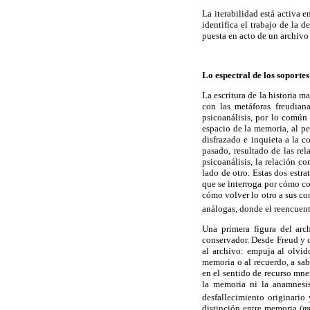
La iterabilidad está activa 
identifica el trabajo de la 
puesta en acto de un archivo s
Lo espectral de los soportes
La escritura de la historia 
con las metáforas freudian
psicoanálisis, por lo común
espacio de la memoria, al pe
disfrazado e inquieta a la c
pasado, resultado de las rel
psicoanálisis, la relación c
lado de otro. Estas dos estr
que se interroga por cómo co
cómo volver lo otro a sus co
análogas, donde el reencuentr
Una primera figura del arch
conservador. Desde Freud y c
al archivo: empuja al olvid
memoria o al recuerdo, a sa
en el sentido de recurso mnem
la memoria ni la anamnesis 
desfallecimiento originario
distinción entre memoria (
m