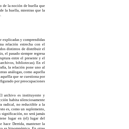
do de la noción de huella que
de la huella, mientras que la
.
ser explicadas y comprendidas
na relación estrecha con el
s distintos de distribuir el
is, el pasado siempre regresa
uptura entre el presente y el
archivos, bibliotecas). En el
afía, la relación pone uno al
guntas análogas, como aquella
 aquélla que se cuestiona por
onfigurado por preocupaciones
El archivo es instituyente y
ucción habita silenciosamente
 radical, no reductible a la
 esto es, como un suplemento,
a significación, no será jamás
iene lugar en (el) lugar del
e hace Derrida, mantener la
ivo es hipomnémico. En otras