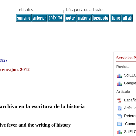
Servicios 
0927
Revista
 ene./jun. 2012
SciELO
Google
Articulo
Españo
archivo en la escritura de la historia
Artícu
Referen
Como c
ve fever and the writing of history
SciELO