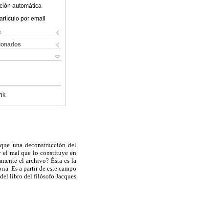
ción automática
artículo por email
s
cionados
nk
s que una deconstrucción del
 el mal que lo constituye en
amente el archivo? Ésta es la
oria. Es a partir de este campo
del libro del filósofo Jacques