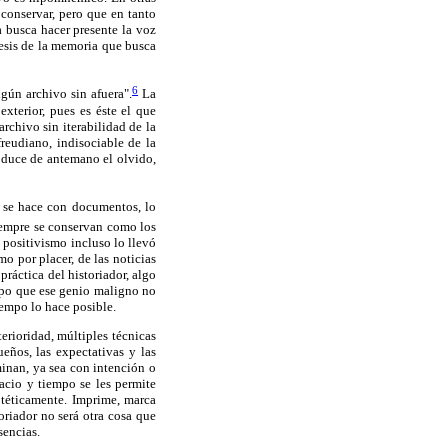
 conservar, pero que en tanto
 busca hacer presente la voz
tesis de la memoria que busca
6
ngún archivo sin afuera".
La
xterior, pues es éste el que
rchivo sin iterabilidad de la
reudiano, indisociable de la
roduce de antemano el olvido,
a se hace con documentos, lo
empre se conservan como los
 positivismo incluso lo llevó
o por placer, de las noticias
ráctica del historiador, algo
supo que ese genio maligno no
iempo lo hace posible.
erioridad, múltiples técnicas
eños, las expectativas y las
minan, ya sea con intención o
acio y tiempo se les permite
rotéticamente. Imprime, marca
oriador no será otra cosa que
sencias.