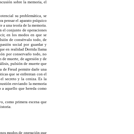
iscusión sobre la memoria, el
otencial su problemática, se
ara pensar el aparato psíquico
le a una teoría de la memoria.
 en el conjunto de operaciones
ecir, en los modos en que se
ulsión de consérvalo todo, de
pasión social por guardar y
 que en realidad Derrida llama
ión por conservarlo todo, no
n de muerte, de agresión y de
álisis, pulsión de muerte que
a de Freud permite darle una
ticas que se enfrentan con el
el secreto y la ceniza. Es la
ombustión enviando la memoria
no a aquello que hereda como
ivo, como primera escena que
istoria.
lgunos modos de operación que