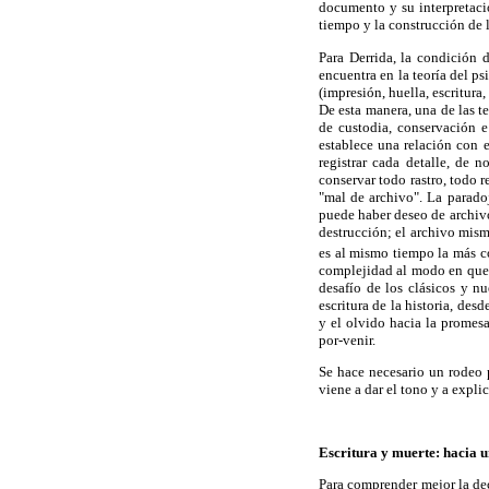
documento y su interpretació
tiempo y la construcción de l
Para Derrida, la condición 
encuentra en la teoría del ps
(impresión, huella, escritura
De esta manera, una de las te
de custodia, conservación e
establece una relación con 
registrar cada detalle, de
conservar todo rastro, todo r
"mal de archivo". La parado
puede haber deseo de archivo
destrucción; el archivo mism
es al mismo tiempo la más co
complejidad al modo en que l
desafío de los clásicos y nu
escritura de la historia, de
y el olvido hacia la promes
por-venir.
Se hace necesario un rodeo 
viene a dar el tono y a expli
Escritura y muerte: hacia 
Para comprender mejor la dec