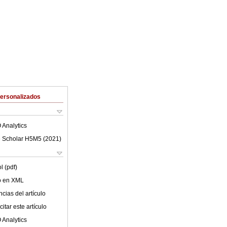
Personalizados
 Analytics
 Scholar H5M5 (
2021
)
l (pdf)
lo en XML
cias del artículo
itar este artículo
 Analytics