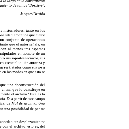
a lo largo de la constitución
tamiento de tantos "Dossiers".
Jacques Derrida
 historiadores, tanto en los
onalidad arcóntica que ejerce
 un conjunto de operaciones
tanto que el autor señala, en
 con al menos tres aspectos
 manipulados en nombre de un
nto sus soportes técnicos, sus
ico esencial: quién autoriza y
den ser tratados como envíos a
ia en los modos en que ésta se
s que una deconstrucción del
 el mal que lo constituye en
amente el archivo? Ésta es la
oria. Es a partir de este campo
fica, de
Mal de archivo. Una
ura una posibilidad de pensar
e abordan, un desplazamiento:
 con el archivo; esto es, del