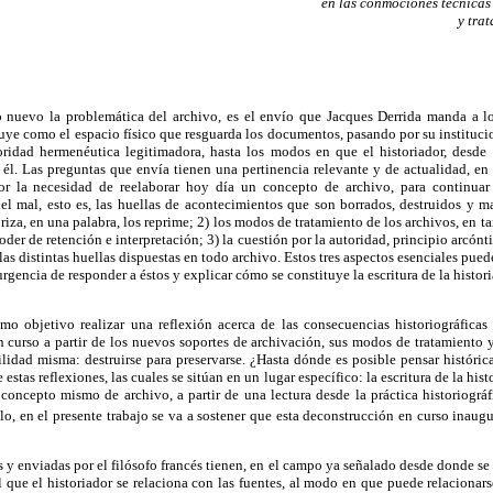
en las conmociones técnicas 
y tra
uevo la problemática del archivo, es el envío que Jacques Derrida manda a los
uye como el espacio físico que resguarda los documentos, pasando por su instituci
oridad hermenéutica legitimadora, hasta los modos en que el historiador, desde
n él. Las preguntas que envía tienen una pertinencia relevante y de actualidad, en 
 por la necesidad de reelaborar hoy día un concepto de archivo, para continuar
 del mal, esto es, las huellas de acontecimientos que son borrados, destruidos y
iza, en una palabra, los reprime; 2) los modos de tratamiento de los archivos, en ta
poder de retención e interpretación; 3) la cuestión por la autoridad, principio arcónt
 las distintas huellas dispuestas en todo archivo. Estos tres aspectos esenciales pue
a urgencia de responder a éstos y explicar cómo se constituye la escritura de la histor
omo objetivo realizar una reflexión acerca de las consecuencias historiográfica
 curso a partir de los nuevos soportes de archivación, sus modos de tratamiento y
lidad misma: destruirse para preservarse. ¿Hasta dónde es posible pensar históric
estas reflexiones, las cuales se sitúan en un lugar específico: la escritura de la hist
concepto mismo de archivo, a partir de una lectura desde la práctica historiográ
lo, en el presente trabajo se va a sostener que esta deconstrucción en curso inaug
 y enviadas por el filósofo francés tienen, en el campo ya señalado desde donde s
que el historiador se relaciona con las fuentes, al modo en que puede relacionarse