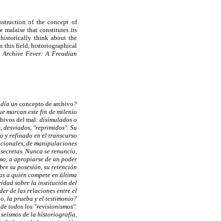
struction of the concept of
 malaise that constitutes its
 historically think about the
m this field, historiographical
:
Archive Fever: A Freudian
 día un
concepto de archivo
?
que marcan este fin de milenio
hivos del mal
: disimulados o
, desviados, "reprimidos". Su
o y refinado en el transcurso
nacionales, de manipulaciones
 secretas. Nunca se renuncia,
smo, a apropiarse de un poder
bre su posesión, su retención
as a quién compete en última
ridad sobre la institución del
r de las relaciones entre el
, la prueba y el testimonio?
de todos los "revisionismos".
seísmos de la historiografía,