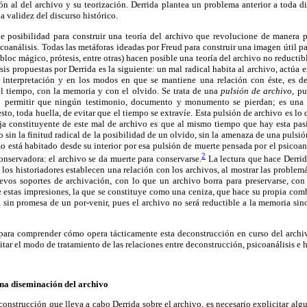
n al del archivo y su teorización. Derrida plantea un problema anterior a toda d
a validez del discurso histórico.
de posibilidad para construir una teoría del archivo que revolucione de manera p
icoanálisis. Todas las metáforas ideadas por Freud para construir una imagen útil p
, bloc mágico, prótesis, entre otras) hacen posible una teoría del archivo no reductib
sis propuestas por Derrida es la siguiente: un mal radical habita al archivo, actúa
 interpretación y en los modos en que se mantiene una relación con éste, es d
el tiempo, con la memoria y con el olvido. Se trata de una
pulsión de archivo
, p
 no permitir que ningún testimonio, documento y monumento se pierdan; es una 
esto, toda huella, de evitar que el tiempo se extravíe. Esta pulsión de archivo es lo
ja constituyente de este mal de archivo es que al mismo tiempo que hay esta pas
 sin la finitud radical de la posibilidad de un olvido, sin la amenaza de una pulsió
o está habitado desde su interior por esa pulsión de muerte pensada por el psicoan
2
nservadora: el archivo se da muerte para conservarse.
La lectura que hace Derrid
os historiadores establecen una relación con los archivos, al mostrar las problemá
evos soportes de archivación, con lo que un archivo borra para preservarse, con 
sde estas impresiones, la que se constituye como una ceniza, que hace su propia c
a sin promesa de un por-venir, pues el archivo no será reductible a la memoria si
para comprender cómo opera tácticamente esta deconstrucción en curso del arch
citar el modo de tratamiento de las relaciones entre deconstrucción, psicoanálisis e h
una diseminación del archivo
onstrucción que lleva a cabo Derrida sobre el archivo, es necesario explicitar a