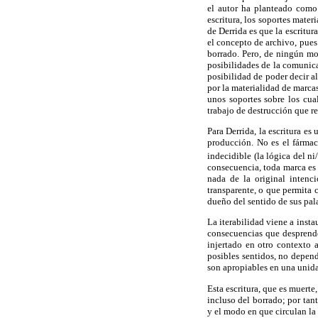
el autor ha planteado como 
escritura, los soportes mater
de Derrida es que la escritur
el concepto de archivo, pues 
borrado. Pero, de ningún mod
posibilidades de la comunica
posibilidad de poder decir a
por la materialidad de marcas
unos soportes sobre los cua
trabajo de destrucción que re
Para Derrida, la escritura e
producción. No es el fármac
indecidible (la lógica del ni
consecuencia, toda marca es 
nada de la original intenc
transparente, o que permita 
dueño del sentido de sus pal
La iterabilidad viene a instau
consecuencias que desprende
injertado en otro contexto 
posibles sentidos, no depen
son apropiables en una unida
Esta escritura, que es muerte
incluso del borrado; por tant
y el modo en que circulan la 