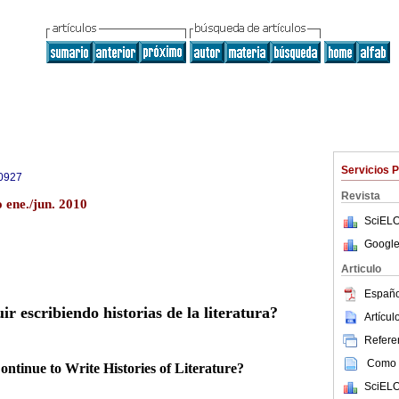
Servicios 
0927
Revista
 ene./jun. 2010
SciELO
Google
Articulo
Españo
r escribiendo historias de la literatura?
Artícu
Referen
Como c
ntinue to Write Histories of Literature?
SciELO