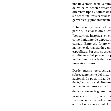
una trayectoria hacia la aut
de Wilhelm Scherer trataron
diferentes tipos y formas de
sin tener una tesis central s
germánica (y probablemente la
Actualmente, junto con la fo
partir de la cual se dio el 
"consciencia histórica" en e
como horizonte de expectati
cerrado. Entre ese futuro y
momento de transición", un 
específicas. Por esto se espe
condiciones del presente y 
venían juntos era la de un 
presente y futuro.
Desde nuestra perspectiv
subsecuentemente del historic
nacional. La posibilidad de 
decir, las historias de lite
momento de derrota y de hum
de la nación en la guerra fr
la misma razón (o, más prec
literatura nunca se volvió un
autorreferencia nacional el 