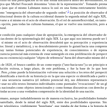
onvirtió en una preocupación ni en una forma discursiva antes del advenimiento, e
ógica que Michel Foucault denomina "crisis de la representación". Tomando presta
n (aun que el mismo Luhmann nunca lo usó en una forma estrictamente histórica
2
omo "emergencia del observador de segundo orden".
La posición de observador d
stitucional dentro de la cultura occidental durante la segunda mitad del siglo XIX
arse a sí mismo en el acto de observación. Es el rol de autorreflexividad, en tant
 opción, para todas las culturas humanas, el que se vuelve una institución, pero
tural.
 condición para cualquier clase de apropiación, la emergencia del observador d
ias dentro de la epistemología del siglo XIX. La que aquí nos interesa puede ser 
a sí mismo en el acto de observación descubrirá que su percepción y experienc
os: literal y metafórico), y su descubrimiento pronto lo guiará hacia una compren
hay tantas formas potenciales de experiencia, de conocimientos o de repres
uencia potencial más extrema de estar sumergido en esta proliferación de perspect
una no existencia) cualquier "objeto de referencia" fuera del observador mismo del
a de 1820, el brusco cambio de un como-espejo ("uno-hacia-uno") a un principio na
lución exitosa, a largo plazo, de este problema, y fue la base de lo que he
. Pero ¿cómo puede la historización volverse una solución a los retos del perspec
dentificada a través de su historia (o en la que una especie es identificada a partir
e una secuencia narrativa (el infinito potencial de), sus diferentes representac
e usar no sólo textos literarios individuales como puntuales "evocaciones" de un g
uras nacionales como objetos intencionales y como formas discursivas con derecho p
rindar acceso a una verdadera comprensión de la identidad de una nación.
rmano, aunque indudablemente no de manera exclusiva, las posibilidades formales 
sarrollado, desde la mitad del siglo XIX, entre dos posibilidades opuestas. Sin
ente teleológica, visiblemente "hegeliana", que trataba de dar forma a la historia d