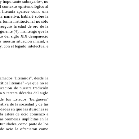
uy importante subrayarlo–, no
el contexto epistemológico al
a literaria aparece como una
ta narrativa, hablaré sobre la
ta forma institucional no sólo
nauguró la edad de oro de la
siguiente (4), mantengo que la
nzo del siglo XIX desapareció
 nuestra situación inicial, a
, con el legado intelectual e
mados "literarios", desde la
ítica literaria" –ya que no se
icación de nuestra tradición
 y tercera décadas del siglo
de los Estados "burgueses"
ativa de la sociedad y de las
edades en que las ilusiones se
da esfera de ocio comenzó a
vas promesas implícitas en la
tunidades, como parte de los
 de ocio la ofrecieron como