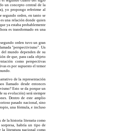
n el segundo cuarto del siglo
do un concepto central de la
), yo propongo referirme al
e segundo orden, en tanto se
, es una relación donde quien
o que ya estaba probablemente
 ahora es transformado en una
e segundo orden tuvo un gran
llamada "perspectivismo". Un
ia del mundo dependen de su
sión de que, para cada objeto
entación como perspectivas
ivas es por supuesto el temor
 mundo.
rrativo de la representación
mos llamado desde entonces
tivismo? Esto se da porque un
 de su evolución) será siempre
iones. Dentro de este amplio
lorioso pasado nacional, sino
ropio, una fórmula, e incluso
de la historia literaria como
 sorpresa, habría un tipo de
e la literatura nacional como