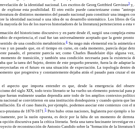
3
orrevelación de la identidad nacional. Los escritos de Georg Gottfried Gervinus
y, 
 de explorar esta posibilidad. El otro estilo puede caracterizarse como "antropol
 literatura de distintos momentos del pasado nacional para constituir una imagen co
obre la identidad nacional o una idea de su desarrollo sistemático. Los libros de G
 mayoría de los de los nuevos historiadores de la literatura) pertenecieron a esta 
rmación del historicismo discursivo y en parte desde él, surgió una compleja estru
cambio de experiencia, el cual fue tan universalmente aceptado que la gente pronto
4
l sentido de una condición metahistórica.
Su rasgo más elemental era la asimetría e
vas y un pasado que, en el tiempo en curso, en cada momento, parecía dejar detr
 este pasado, el presente parecía ser, como Charles Baudelaire dijo alguna ve
momento de transición, y también una condición necesaria para la existencia d
raba que la tarea del Sujeto, dentro de este pequeño presente, fuera la de adaptar l
proyectarlas en el futuro en una situación de expectación. La topología dentro de
momento que progresiva y constantemente dejaba atrás el pasado para cruzar el s
a, el aspecto que importa entender es que, desde la emergencia del obser
ismo del siglo XIX, todo texto literario se ha vuelto un elemento potencial para po
que fueran realmente usadas dependía ante todo de los amplios contextos político
ratura nacional se convirtieron en una institución dondequiera y cuando quiera que l
illación. En el caso francés, por ejemplo, podemos asociar este comienzo con el 
5
anco-prusiana de 1870-1871.
Pero hubo otras naciones, Inglaterra por ejemplo o l
isamente, por la razón opuesta, es decir por la falta de un momento de derrota 
a opción discursiva para la crítica literaria. Sería una tarea fascinante investigar en
proyecto de reconstrucción de Antonio Candido sobre la "formación de la literatura 