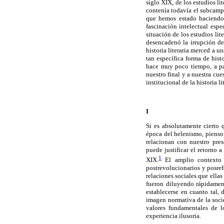
siglo XIX, de los estudios l
contenía todavía el subcampo
que hemos estado haciendo r
fascinación intelectual espec
situación de los estudios lit
desencadenó la irrupción de
historia literaria merced a u
tan específica forma de hist
hace muy poco tiempo, a part
nuestro final y a nuestra cu
institucional de la historia li
I
Si es absolutamente cierto 
época del helenismo, pienso q
relacionan con nuestro pres
puede justificar el retorno
1
XIX.
El amplio contexto s
postrevolucionarios y posref
relaciones sociales que ellas
fueron diluyendo rápidamen
establecerse en cuanto tal, 
imagen normativa de la soci
valores fundamentales de l
experiencia ilusoria.