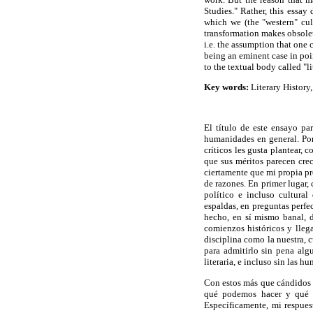
Studies." Rather, this essay 
which we (the "western" cul
transformation makes obsolet
i.e. the assumption that one
being an eminent case in poin
to the textual body called "l
Key words:
Literary History, 
El título de este ensayo pa
humanidades en general. Por 
críticos les gusta plantear, 
que sus méritos parecen crec
ciertamente que mi propia p
de razones. En primer lugar,
político e incluso cultural
espaldas, en preguntas perfe
hecho, en sí mismo banal, d
comienzos históricos y llega
disciplina como la nuestra, c
para admitirlo sin pena algu
literaria, e incluso sin las 
Con estos más que cándidos co
qué podemos hacer y qué deb
Específicamente, mi respues