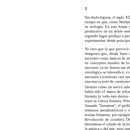
3
Sin duda alguna, el siglo XIX 
tiempo en que, como Wolfang I
su teología. En esta forma y
productivo en un doble senti
segundo lugar, produjo a par
experimentar, desde principio
Yo creo que lo que provocó es
imágenes que, desde fines 
naciones como marcos de ref
en conceptos morales de la 
naciones ya no fueron tan o
ontológica se intensificó, e
naciones victoriosas casi tan
una nueva serie de cuestiones
literaria como un nuevo su
había sido el marco de refer
literaria (y todo esto dentr
tener la crítica literaria. P
llamado "literatura", el pro
términos metahistóricos y t
teorías literarias; por ejem
Revolución de octubre). Otr
determinar el estado de la his
la música o del arte, pero tam