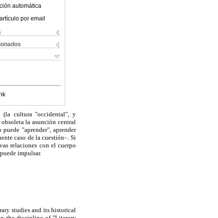
ción automática
artículo por email
s
cionados
nk
(la cultura "occidental", y
 obsoleta la asunción central
o puede "aprender", aprender
ente caso de la cuestión–. Si
evas relaciones con el cuerpo
 puede impulsar.
rary studies and its historical
n the discipline of "Literary