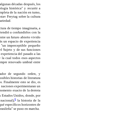
algunas décadas después, los
ogía histórica" y recurrir a
mpleta de la nación en turno,
ustav Freytag sobre la cultura
variedad.
ctura de tiempo imaginaria, a
 tendió a confundirlos con la
ntre un futuro abierto vivido
ás un espacio de experiencia
z, "un imperceptible pequeño
el Sujeto y de sus funciones
a experiencia del pasado a las
 la cual todos esos aspectos
iempre renovado umbral entre
vador de segundo orden, y
sibles historias de literatura
s. Finalmente esto se dio, es
as naciones experimentaran un
momento exacto de la derrota
os Estados Unidos, donde, por
6
nacional),
la historia de la
 qué específicos horizontes de
brasileña" se puso en marcha.