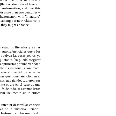
 (the construction of time) in
ransformation; and that this
or more than two centuries --
phenomenon, with "literature"
hat among our new relationship
es they might enhance.
estudios literarios y en las
 autorreferenciales que a los
e vuelven las cosas peores, ya
nquietante. Yo puedo asegurar
 optimistas por una variedad
nte institucional, económico,
berse convertido, a nuestras
 hay que poner atención en el
mos trabajando, tuvieron sus
mente obvio en el caso de una
ués de todo, si estamos listos
vir fácilmente sin la crítica
ntentar desarrollar, es decir,
 de la "historia literaria".
istórico, en los inicios del