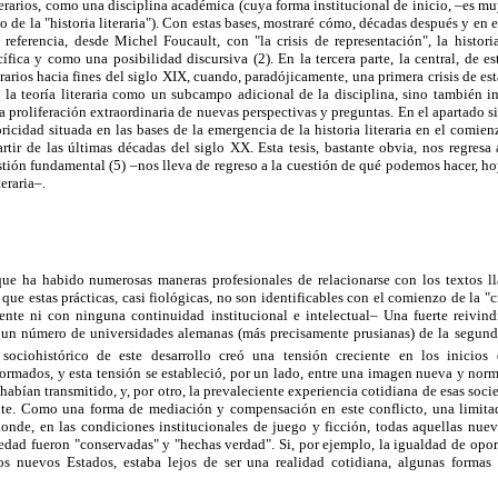
iterarios, como una disciplina académica (cuya forma institucional de inicio, –es m
 de la "historia literaria"). Con estas bases, mostraré cómo, décadas después y en 
eferencia, desde Michel Foucault, con "la crisis de representación", la histori
ífica y como una posibilidad discursiva (2). En la tercera parte, la central, de es
erarios hacia fines del siglo XIX, cuando, paradójicamente, una primera crisis de es
 la teoría literaria como un subcampo adicional de la disciplina, sino también i
na proliferación extraordinaria de nuevas perspectivas y preguntas. En el apartado 
oricidad situada en las bases de la emergencia de la historia literaria en el comie
ir de las últimas décadas del siglo XX. Esta tesis, bastante obvia, nos regresa a
estión fundamental (5) –nos lleva de regreso a la cuestión de qué podemos hacer, hoy
teraria–.
que ha habido numerosas maneras profesionales de relacionarse con los textos lla
ue estas prácticas, casi fiológicas, no son identificables con el comienzo de la "cr
ente ni con ninguna continuidad institucional e intelectual– Una fuerte reivind
 a un número de universidades alemanas (más precisamente prusianas) de la segunda
ociohistórico de este desarrollo creó una tensión creciente en los inicios 
ormados, y esta tensión se estableció, por un lado, entre una imagen nueva y norm
 habían transmitido, y, por otro, la prevaleciente experiencia cotidiana de esas soci
te. Como una forma de mediación y compensación en este conflicto, una limita
donde, en las condiciones institucionales de juego y ficción, todas aquellas nue
edad fueron "conservadas" y "hechas verdad". Si, por ejemplo, la igualdad de opor
os nuevos Estados, estaba lejos de ser una realidad cotidiana, algunas formas