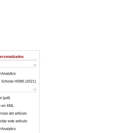
Personalizados
 Analytics
 Scholar H5M5 (
2021
)
l (pdf)
lo en XML
cias del artículo
itar este artículo
 Analytics