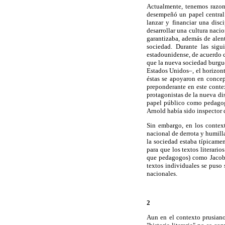
Actualmente, tenemos razones
desempeñó un papel central e
lanzar y financiar una disci
desarrollar una cultura nacio
garantizaba, además de alent
sociedad. Durante las sigu
estadounidense, de acuerdo c
que la nueva sociedad burgue
Estados Unidos–, el horizont
éstas se apoyaron en concept
preponderante en este contex
protagonistas de la nueva di
papel público como pedagogo
Arnold había sido inspector d
Sin embargo, en los contex
nacional de derrota y humill
la sociedad estaba típicame
para que los textos literari
que pedagogos) como Jacob y
textos individuales se puso s
nacionales.
2
Aun en el contexto prusiano 