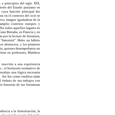
, a principios del siglo XIX,
nterés del Estado prusiano en
), cuya función principal fue
ura en el contexto del ocio se
nueva imagen igualadora de la
l amplio contexto europeo y
 En todos aquellos lugares en
Gran Bretaña, en Francia y en
por la lectura de literatura,
 "fraternité". Hubo un hábito
os abstractos, y los primeros
ncia, quienes desempeñaron un
tirse en profesores, Matthew
 reacción a una experiencia
a–, el horizonte normativo de
produjo una lógica necesaria
o. Así fue como eruditos (más
 énfasis de sus trabajos con
r historias de sus literaturas
dencia a la historización, la