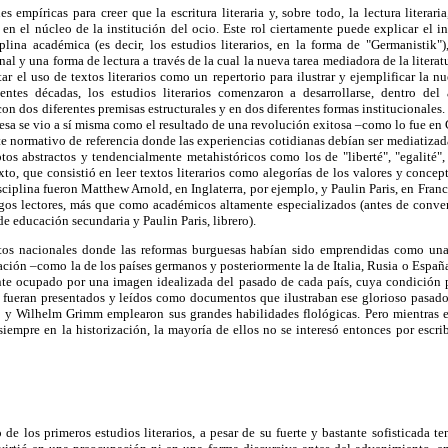
 empíricas para creer que la escritura literaria y, sobre todo, la lectura literaria
n el núcleo de la institución del ocio. Este rol ciertamente puede explicar el i
plina académica (es decir, los estudios literarios, en la forma de "Germanistik"
nal y una forma de lectura a través de la cual la nueva tarea mediadora de la literat
ar el uso de textos literarios como un repertorio para ilustrar y ejemplificar la 
ientes décadas, los estudios literarios comenzaron a desarrollarse, dentro de
on dos diferentes premisas estructurales y en dos diferentes formas institucionales.
sa se vio a sí misma como el resultado de una revolución exitosa –como lo fue en 
e normativo de referencia donde las experiencias cotidianas debían ser mediatizadas 
os abstractos y tendencialmente metahistóricos como los de "liberté", "egalité",
to, que consistió en leer textos literarios como alegorías de los valores y concept
sciplina fueron Matthew Arnold, en Inglaterra, por ejemplo, y Paulin Paris, en Fra
s lectores, más que como académicos altamente especializados (antes de conver
e educación secundaria y Paulin Paris, librero).
tos nacionales donde las reformas burguesas habían sido emprendidas como una
ación –como la de los países germanos y posteriormente la de Italia, Rusia o Españ
nte ocupado por una imagen idealizada del pasado de cada país, cuya condición 
os fueran presentados y leídos como documentos que ilustraban ese glorioso pasad
 Wilhelm Grimm emplearon sus grandes habilidades flológicas. Pero mientras el
iempre en la historización, la mayoría de ellos no se interesó entonces por escribi
de los primeros estudios literarios, a pesar de su fuerte y bastante sofisticada ten