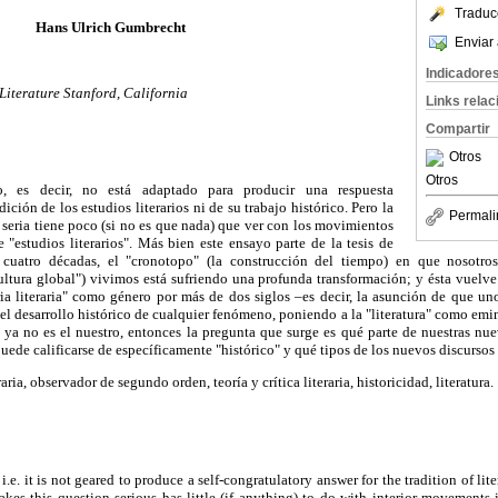
Traduc
Hans Ulrich Gumbrecht
Enviar 
Indicadore
iterature Stanford, California
Links rela
Compartir
Otros
Otros
io, es decir, no está adaptado para producir una respuesta
dición de los estudios literarios ni de su trabajo histórico. Pero la
Permali
 seria tiene poco (si no es que nada) que ver con los movimientos
e "estudios literarios". Más bien este ensayo parte de la tesis de
 cuatro décadas, el "cronotopo" (la construcción del tiempo) en que nosotros 
ltura global") vivimos está sufriendo una profunda transformación; y ésta vuelve
ria literaria" como género por más de dos siglos –es decir, la asunción de que un
l desarrollo histórico de cualquier fenómeno, poniendo a la "literatura" como emin
" ya no es el nuestro, entonces la pregunta que surge es qué parte de nuestras nu
puede calificarse de específicamente "histórico" y qué tipos de los nuevos discursos
raria, observador de segundo orden, teoría y crítica literaria, historicidad, literatura.
 i.e. it is not geared to produce a self-congratulatory answer for the tradition of lite
kes this question serious has little (if anything) to do with interior movements i