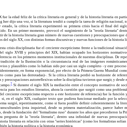
fue la edad feliz de la crítica literaria en general y de la historia literaria en part
ser dijo una vez, si la literatura tendió a cumplir la tarea de religión nacional, 
 estado, la crítica literaria experimentó su primera crisis hacia el final del sigl
do. En un primer momento, provocó el surgimiento de la "teoría literaria" dentro 
tir de la historia literaria gran número de nuevas cuestiones y preocupaciones que 
s del siglo XX, con distintas formas discursivas y nuevas funciones de la historia li
ta crisis disciplinaria fue el creciente escepticismo frente a la tradicional situa
del siglo XVIII y principios del XIX, habían ocupado los horizontes normativos
erencia en los primeros momentos institucionales de nuestras disciplinas. De repe
tradición de la Ilustración o la circunstancia real de las imágenes románticamen
bvios y plausibles como lo habían sido por casi un siglo completo –y este proces
videntemente, en forma exponencial, por efecto de la Primera Guerra Mundial como c
to como para las derrotadas)–. Si la crítica literaria perdió su horizonte de refere
 y preocupaciones autorreflexivas sobre la disciplina tuvieron que surgir, y desde 
7
bcampo.
Si durante el siglo XIX la mediación entre el concepto normativo de soci
encia para los estudios literarios, ahora la cuestión que surgió como una problemát
o del creciente escepticismo respecto a este horizonte de referencia) fue la función
ero si, en el siglo XIX, cualquier texto que pudiera funcionar mediado por la selecci
blema surgió, repentinamente, como si fuera posible definir coherentemente la litera
ransculturales (esta inquietud, desde su primera materialización, parece haber m
plo, desde la fundación del "formalismo ruso" durante los años que precedieron la P
a pregunta de la "teoría literaria", dentro una infinidad de nuevas preocupacio
toria literaria en relación con otras "series históricas" (como los formalistas solían d
bién la historia política o la historia económica.