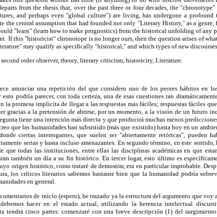
departs from the thesis that, over the past three or four decades, the "chronotype"
tures, and perhaps even "global culture") are living, has undergone a profound t
e the central assumption that had founded not only "Literary History," as a genre, f
 could "learn" (learn how to make prognostics) from the historical unfolding of any 
t. If this "historicist" chronotope is no longer ours, then the question arises of w
iterature" may qualify as specifically "historical," and which types of new discours
second order observer, theory, literary criticism, historicity, Literature.
rece anunciar una repetición del que considero uno de los peores hábitos en los 
esto podría parecer, con toda certeza, una de esas cuestiones tan dramáticamente
con la promesa implícita de llegar a las respuestas más fáciles; respuestas fáciles qu
er gracias a la pretensión de abrirse, por un momento, a la visión de un futuro i
regunta tiene una intención más directa y que producirá muchas menos predicciones
 creo que las humanidades han subsistido (más que existido) hasta hoy en un ambie
 donde ciertas interrogantes, que suelen ser "abiertamente retóricas", pueden ha
ctamente serias y hasta incluso amenazantes. En segundo término, en este sentido,
e que todas las instituciones, entre ellas las disciplinas académicas en que esta
rán también un día a su fin histórico. En tercer lugar, esto último es específica
uyo origen histórico, como trataré de demostrar, era en particular improbable. Desp
na, los críticos literarios sabemos bastante bien que la humanidad podría sobrevi
humanidades en general.
mentarios de inicio (espero), he trazado ya la estructura del argumento que voy a i
emos hacer en el estado actual, utilizando la herencia intelectual discursiva
ta tendrá cinco partes: comenzaré con una breve descripción (1) del surgimiento h