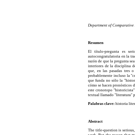
Department of Comparative L
Resumen
El título-pregunta es ser
autocongratulatoria en la tra
razón de que la pregunta sea
interiores de la disciplina d
que, en las pasadas tres o
probablemente incluso la "cu
que funda no sólo la "histo
cómo se hacen pronósticos de
este cronotopo "historicista
textual llamado "literatura" 
Palabras clave:
historia lite
Abstract
The title-question is serious,
work. But the reason that ma