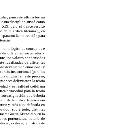
icular; para esta última fue un
nuestra disciplina sirvió como
o XIX, pero el trance resultó
de la crítica literaria y, en
dispararon la motivación para
teraria.
ción ontológica de conceptos e
 de diferentes sociedades y
nte, los valores condensados
te idealizadas de diferentes
o de devaluación emocional y
risis institucional (para las
ncia original en este proceso,
entonces delimitaron la teoría
edad y su realidad cotidiana
ica primordial para la teoría
 y autoasignación que debería
ón de la crítica literaria era
tura y, más aún, definirla en
ovido, sobre todo, distintas
rimera Guerra Mundial y en la
nes potenciales, trataría de
ecir), es decir, la historia de