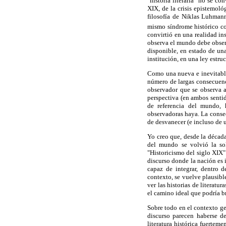
"historia literaria" no se c
XIX, de la crisis epistemol
filosofía de Niklas Luhman
mismo síndrome histórico c
convirtió en una realidad in
observa el mundo debe observ
disponible, en estado de una
institución, en una ley estruc
Como una nueva e inevitable
número de largas consecuenc
observador que se observa 
perspectiva (en ambos sentid
de referencia del mundo, 
observadoras haya. La consec
de desvanecer (e incluso de 
Yo creo que, desde la décad
del mundo se volvió la so
"Historicismo del siglo XIX"
discurso donde la nación es i
capaz de integrar, dentro d
contexto, se vuelve plausibl
ver las historias de literat
el camino ideal que podría b
Sobre todo en el contexto ge
discurso parecen haberse de
literatura histórica fuertem