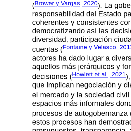
Brower y Vargas, 2020
(
). La gob
responsabilidad del Estado par
coherentes y consistentes co
democratizando así las decis
diversidad, participación ciud
Fontaine y Velasco, 201
cuentas (
actores ha dado lugar a diver
aquellos más jerárquicos y fo
Howlett et al., 2021
decisiones (
)
que implican negociación y d
el mercado y la sociedad civil 
espacios más informales dond
procesos de autogobernanza 
estos procesos han demostrado
presupuestos, transparencia, 