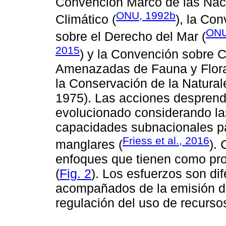
Convención Marco de las Nac
ONU, 1992b
Climático (
), la Co
ONU
sobre el Derecho del Mar (
2015
) y la Convención sobre 
Amenazadas de Fauna y Flora 
la Conservación de la Naturale
1975). Las acciones desprend
evolucionado considerando las
capacidades subnacionales par
Friess et al., 2016
manglares (
).
enfoques que tienen como pro
(
Fig. 2
). Los esfuerzos son di
acompañados de la emisión de
regulación del uso de recurso