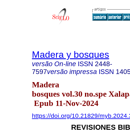
Madera y bosques
versão On-line
ISSN
2448-
7597
versão impressa
ISSN
140
Madera
bosques vol.30 no.spe Xala
Epub 11-Nov-2024
https://doi.org/10.21829/myb.2024
REVISIONES BI