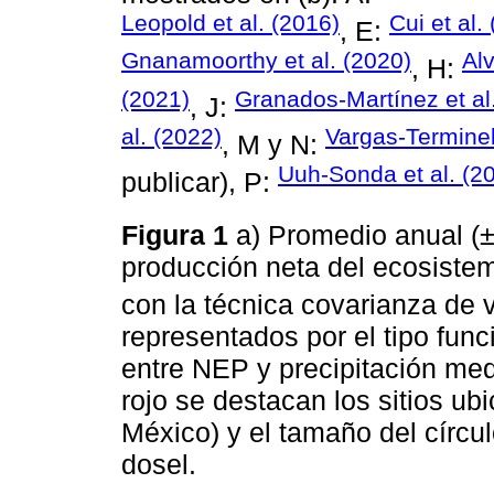
Leopold et al. (2016)
Cui et al.
, E:
Gnanamoorthy et al. (2020)
Alv
, H:
(2021)
Granados-Martínez et al
, J:
al. (2022)
Vargas-Terminel 
, M y N:
Uuh-Sonda et al. (2
publicar), P:
Figura 1
a) Promedio anual (±
producción neta del ecosiste
con la técnica covarianza de v
representados por el tipo func
entre NEP y precipitación med
rojo se destacan los sitios u
México) y el tamaño del círculo
dosel.