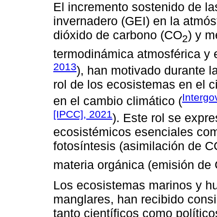
El incremento sostenido de l
invernadero (GEI) en la atmós
dióxido de carbono (CO
) y 
2
termodinámica atmosférica y e
2013
), han motivado durante l
rol de los ecosistemas en el c
Interg
en el cambio climático (
[IPCC], 2021
). Este rol se expr
ecosistémicos esenciales como
fotosíntesis (asimilación de 
materia orgánica (emisión de
Los ecosistemas marinos y hu
manglares, han recibido consi
tanto científicos como político