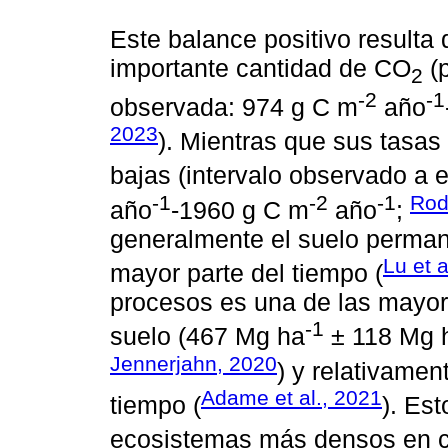
Este balance positivo resulta 
importante cantidad de CO
(p
2
-2
-1
observada: 974 g C m
año
2023
). Mientras que sus tasas
bajas (intervalo observado a
-1
-2
-1
Rod
año
-1960 g C m
año
;
generalmente el suelo perman
Lu et a
mayor parte del tiempo (
procesos es una de las mayo
-1
suelo (467 Mg ha
± 118 Mg 
Jennerjahn, 2020
) y relativamen
Adame et al., 2021
tiempo (
). Es
ecosistemas más densos en c