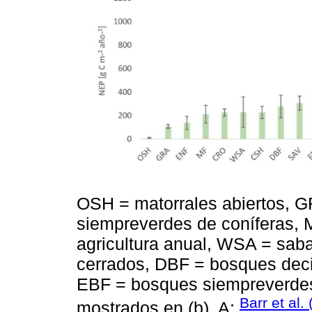
OSH = matorrales abiertos, G
siempreverdes de coníferas,
agricultura anual, WSA = sab
cerrados, DBF = bosques dec
EBF = bosques siempreverde
Barr et al.
mostrados en (b). A: