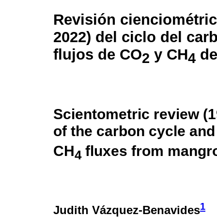
Revisión cienciométric
2022) del ciclo del car
flujos de CO
y CH
de
2
4
Scientometric review (
of the carbon cycle an
CH
fluxes from mangr
4
1
Judith Vázquez-Benavides