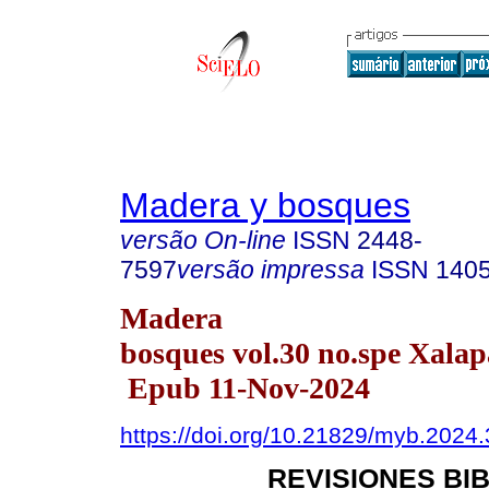
Madera y bosques
versão On-line
ISSN
2448-
7597
versão impressa
ISSN
140
Madera
bosques vol.30 no.spe Xala
Epub 11-Nov-2024
https://doi.org/10.21829/myb.2024
REVISIONES BI