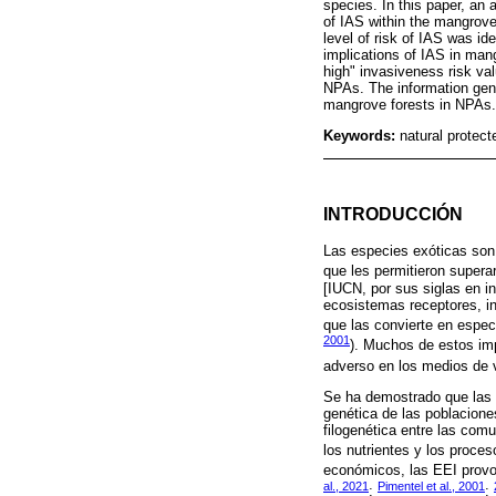
species. In this paper, an 
of IAS within the mangrove
level of risk of IAS was i
implications of IAS in man
high" invasiveness risk va
NPAs. The information gene
mangrove forests in NPAs.
Keywords:
natural protec
INTRODUCCIÓN
Las especies exóticas son 
que les permitieron superar
[IUCN, por sus siglas en i
ecosistemas receptores, in
que las convierte en espec
2001
). Muchos de estos imp
adverso en los medios de v
Se ha demostrado que las E
genética de las poblacione
filogenética entre las comu
los nutrientes y los proces
económicos, las EEI provoc
al., 2021
Pimentel et al., 2001
;
;