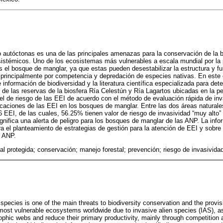
 autóctonas es una de las principales amenazas para la conservación de la bi
osistémicos. Uno de los ecosistemas más vulnerables a escala mundial por la
s el bosque de manglar, ya que estas pueden desestabilizar la estructura y fu
, principalmente por competencia y depredación de especies nativas. En este 
 información de biodiversidad y la literatura científica especializada para de
de las reservas de la biosfera Ría Celestún y Ría Lagartos ubicadas en la p
ivel de riesgo de las EEI de acuerdo con el método de evaluación rápida de in
icaciones de las EEI en los bosques de manglar. Entre las dos áreas naturale
6 EEI, de las cuales, 56.25% tienen valor de riesgo de invasividad “muy alto
significa una alerta de peligro para los bosques de manglar de las ANP. La in
ra el planteamiento de estrategias de gestión para la atención de EEI y sobre
s ANP.
ral protegida; conservación; manejo forestal; prevención; riesgo de invasivida
 species is one of the main threats to biodiversity conservation and the provi
ost vulnerable ecosystems worldwide due to invasive alien species (IAS), as
rophic webs and reduce their primary productivity, mainly through competition 