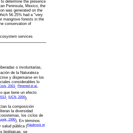
ed to determine the presence
tan Peninsula, Mexico; the
tion was generated on the
 which 56.25% had a "very
or mangrove forests in the
he conservation of
 ecosystem services
beradas o involuntarias,
vación de la Naturaleza
cirse y dispersarse en los
ciales considerables lo
Cock, 2001
Pimentel et al.,
;
o que tiene un efecto
 2013
IUCN, 2000
;
).
ectan la composición
teran la diversidad
ecosistemas, los ciclos de
ousek, 1990
). En términos
Haubrock et
 salud pública (
s biológicas, se