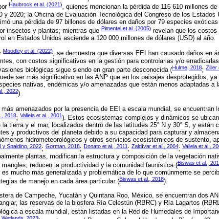
Haubrock et al. (2021)
por
, quienes mencionan la pérdida de 116 610 millones de
0 y 2020; la Oficina de Evaluación Tecnológica del Congreso de los Estados
stimó una pérdida de 97 billones de dólares en daños por 79 especies exótica
Pimentel et al. (2005)
or insectos y plantas; mientras que
revelan que los costos
rol en Estados Unidos asciende a 120 000 millones de dólares (USD) al año.
Moodley et al. (2022)
r
, se demuestra que diversas EEI han causado daños en ár
tes, con costos significativos en la gestión para controlarlas y/o erradicarla
Hulme, 2018
Ziller
nvasiones biológicas sigue siendo en gran parte desconocida (
;
puede ser más significativo en las ANP que en los paisajes desprotegidos, y
species nativas, endémicas y/o amenazadas que están menos adaptadas a l
l., 2022
).
 más amenazados por la presencia de EEI a escala mundial, se encuentran l
., 2018
Valiela et al., 2001
;
). Estos ecosistemas complejos y dinámicos se ubican
 la tierra y el mar, localizados dentro de las latitudes 25° N y 30° S, y están
es y productivos del planeta debido a su capacidad para capturar y almacena
nómenos hidrometeorológicos y otros servicios ecosistémicos de sustento, a
l y Spalding, 2022
Gorman, 2018
Donato et al., 2011
Zaldívar et al., 2004
Valiela et al., 2
;
;
;
;
palmente plantas, modifican la estructura y composición de la vegetación nati
Biswas et al., 20
s mangles, reducen la productividad y la comunidad faunística (
 es mucho más generalizada y problemática de lo que comúnmente se percibe,
Biswas et al., 2018
ategias de manejo en cada área particular (
).
costera de Campeche, Yucatán y Quintana Roo, México, se encuentran dos A
glar, las reservas de la biosfera Ría Celestún (RBRC) y Ría Lagartos (RBRL
ológica a escala mundial, están listadas en la Red de Humedales de Importanc
n Wetlands, 2023