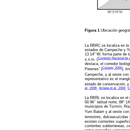
Figura 1
Ubicación geográf
La RBRC se localiza en la 
estados de Campeche y Yuc
13.14" W; forma parte de l
Comisión Nacional de 
s.n.m. (
destaca, el corredor biológ
Conanp, 2000
Petenes” (
); l
Campeche, y al oeste con 
representativo es el mangla
estado de conservación, y 
al., 2008
Arriaga et al., 2000
C
;
;
La RBRL se localiza en el e
00.96’’ latitud norte; 88° 1
municipios de Tizimín, Ría
Yum Balam y al oeste con l
terrestres, dulceacuícolas 
existen corrientes superfi
corrientes subterráneas, c