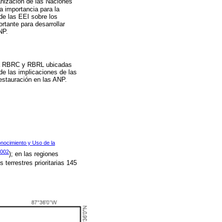
anización de las Naciones
a importancia para la
de las EEI sobre los
tante para desarrollar
NP.
e la RBRC y RBRL ubicadas
 de las implicaciones de las
estauración en las ANP.
nocimiento y Uso de la
2002
); en las regiones
s terrestres prioritarias 145