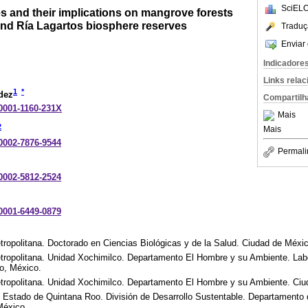
SciELO
es and their implications on mangrove forests
and Ría Lagartos biosphere reserves
Traduç
Enviar 
Indicadore
Links rela
1
*
dez
Compartilh
-0001-1160-231X
Mais
2
Mais
-0002-7876-9544
Permali
-0002-5812-2524
-0001-6449-0879
ropolitana. Doctorado en Ciencias Biológicas y de la Salud. Ciudad de Méxi
ropolitana. Unidad Xochimilco. Departamento El Hombre y su Ambiente. Labo
o, México.
ropolitana. Unidad Xochimilco. Departamento El Hombre y su Ambiente. Ciu
 Estado de Quintana Roo. División de Desarrollo Sustentable. Departamento 
México.