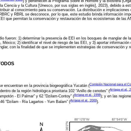
) y pertenecen al Programa Sobre el Hombre y la Biosfera (Org
a Ciencia y la Cultura [Unesco, por sus siglas en inglés], 2023), debido a est
tribuir al conocimiento para su conservación. La distribución e implicaciones 
RBRC y RBRL se desconoce, por lo que, este estudio brinda información impor
EEI que permitan la conservación y restauración de los ecosistemas de las A
udio fueron: 1) determinar la presencia de EEI en los bosques de manglar d
 México; 2) identificar el nivel de riesgo de las EEI, y 3) aportar información
lar, con la finalidad de que se implementen estrategias de conservación y r
TODOS
Comisión Nacional para el Co
se encuentran en la provincia biogeográfica Yucatán (
Arriaga et al., 
 dentro de la región hidrológica prioritaria 102 “Anillo de cenotes” (
Arriaga et al., 1998
hampotón - El Palmar” y 62 “Dzilam-Contoy” (
); y en las regione
Arriaga et al., 2000
46 “Dzilam - Ría Lagartos - Yum Balam” (
).