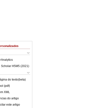
ersonalizados
 Analytics
 Scholar H5M5 (
2021
)
ágina do texto(beta)
ol (pdf)
 em XML
cias do artigo
itar este artigo