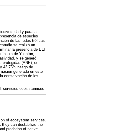
odiversidad y para la
 presencia de especies
nción de las redes tróficas
estudio se realizó un
terminar la presencia de EEI
enínsula de Yucatán,
vasividad, y se generó
s protegidas (ANP), se
” y 43.75% riesgo de
formación generada en este
 la conservación de los
d; servicios ecosistémicos
sion of ecosystem services.
 they can destabilize the
and predation of native