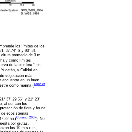
mprende los límites de los
1’ 37.74" S y 90° 31’
a altura promedio de 3 m
 ha y como límites
serva de la biosfera “Los
 Yucatán, y Calkiní en
o de vegetación más
e encuentra en un buen
Tapia et
restre como marina (
1° 37’ 29.56’’ y 21° 23’
o, al sur con los
protección de flora y fauna
o de ecosistemas
Conanp, 2007
47.82 ha (
). No
uesta por grutas,
canzan los 10 m s.n.m,