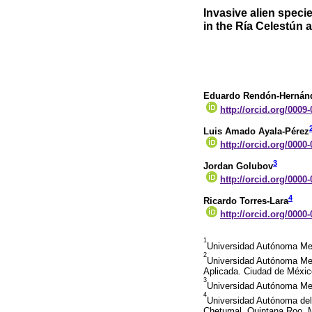
Invasive alien speci
in the Ría Celestún 
Eduardo Rendón-Hernán
http://orcid.org/0009
Luis Amado Ayala-Pérez
http://orcid.org/0000
3
Jordan Golubov
http://orcid.org/0000
4
Ricardo Torres-Lara
http://orcid.org/0000
1
Universidad Autónoma Met
2
Universidad Autónoma Met
Aplicada. Ciudad de Méxic
3
Universidad Autónoma Met
4
Universidad Autónoma del
Chetumal, Quintana Roo, 