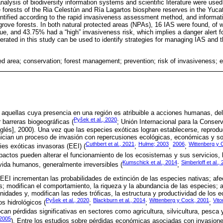
analysis of biodiversity information systems and scientific literature were us
 forests of the Ria Celestún and Ría Lagartos biosphere reserves in the Yuca
dentified according to the rapid invasiveness assessment method, and informa
grove forests. In both natural protected areas (NPAs), 16 IAS were found, of
lue, and 43.75% had a “high” invasiveness risk, which implies a danger alert f
rated in this study can be used to identify strategies for managing IAS and t
ted area; conservation; forest management; prevention; risk of invasiveness;
aquellas cuya presencia en una región es atribuible a acciones humanas, deli
Pyšek et al., 2020
 barreras biogeográficas (
; Unión Internacional para la Conser
nglés], 2000). Una vez que las especies exóticas logran establecerse, reprodu
ician un proceso de invasión con repercusiones ecológicas, económicas y so
Cuthbert et al., 2021
Hulme; 2003
2006
Wittenberg y 
ies exóticas invasoras (EEI) (
;
,
;
actos pueden alterar el funcionamiento de los ecosistemas y sus servicios, l
Kumschick et al., 2014
Simberloff et al.,
ida humanos, generalmente irreversibles (
;
EI incrementan las probabilidades de extinción de las especies nativas; af
s; modifican el comportamiento, la riqueza y la abundancia de las especies; al
nidades y, modifican las redes tróficas, la estructura y productividad de los 
Pyšek et al., 2020
Blackburn et al., 2014
Wittenberg y Cock, 2001
Vit
os hidrológicos (
;
;
;
an pérdidas significativas en sectores como agricultura, silvicultura, pesca y
2005
). Entre los estudios sobre pérdidas económicas asociadas con invasione