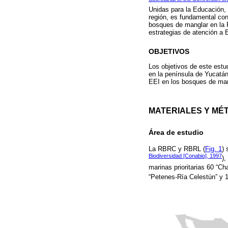
Unidas para la Educación, l
región, es fundamental con
bosques de manglar en la 
estrategias de atención a 
OBJETIVOS
Los objetivos de este est
en la península de Yucatán,
EEI en los bosques de mang
MATERIALES Y MÉ
Área de estudio
La RBRC y RBRL (
Fig. 1
) 
Biodiversidad [Conabio], 1997
),
marinas prioritarias 60 “C
“Petenes-Ría Celestún” y 1