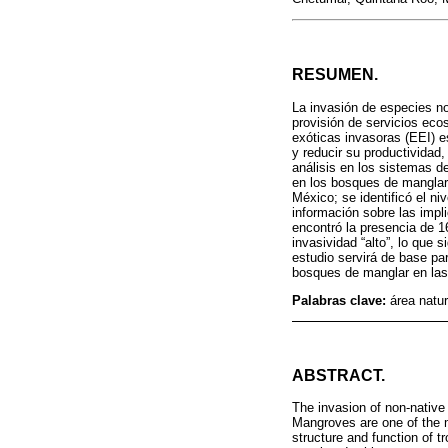
RESUMEN.
La invasión de especies no
provisión de servicios ec
exóticas invasoras (EEI) e
y reducir su productividad
análisis en los sistemas de
en los bosques de manglar 
México; se identificó el n
información sobre las impl
encontró la presencia de 1
invasividad “alto”, lo que 
estudio servirá de base pa
bosques de manglar en la
Palabras clave:
área natu
ABSTRACT.
The invasion of non-native
Mangroves are one of the m
structure and function of t