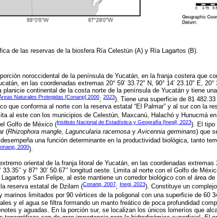
ica de las reservas de la biosfera Ría Celestún (A) y Ría Lagartos (B).
porción noroccidental de la península de Yucatán, en la franja costera que co
atán, en las coordenadas extremas 20° 59’ 33.72" N, 90° 14’ 23.10" E, 20° 3
a planicie continental de la costa norte de la península de Yucatán y tiene un
Áreas Naturales Protegidas [Conanp] 2000
2023
;
). Tiene una superficie de 81 482.33
ico que conforma al norte con la reserva estatal “El Palmar” y al sur con la re
imita al este con los municipios de Celestún, Maxcanú, Halachó y Hunucmá en
Instituto Nacional de Estadística y Geografía [Inegi], 2023
el Golfo de México (
). El tip
r (
Rhizophora mangle, Laguncularia racemosa
y
Avicennia germinans
) que s
desempeña una función determinante en la productividad biológica, tanto ter
onanp, 2000
).
xtremo oriental de la franja litoral de Yucatán, en las coordenadas extremas 2
4’ 33.35’’ y 87° 30’ 50.67’’ longitud oeste. Limita al norte con el Golfo de Méxic
 Lagartos y San Felipe, al este mantiene un corredor biológico con el área de 
Conanp, 2007
Inegi, 2023
a reserva estatal de Dzilam (
;
). Constituye un complej
y marinos limitados por 90 vértices de la poligonal con una superficie de 60 3
ciales y el agua se filtra formando un manto freático de poca profundidad comp
enotes y aguadas. En la porción sur, se localizan los únicos lomeríos que al