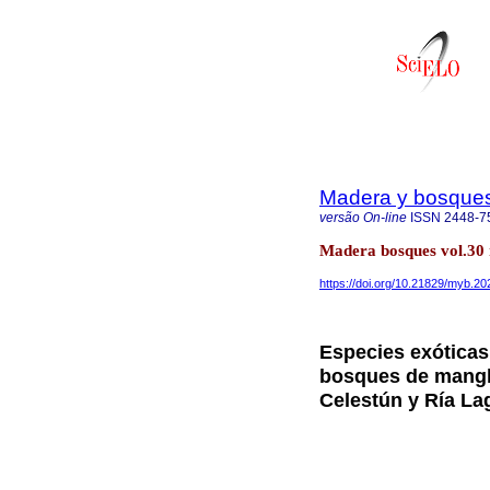
Madera y bosque
versão On-line
ISSN
2448-7
Madera bosques vol.30
https://doi.org/10.21829/myb.2
Especies exóticas
bosques de mangla
Celestún y Ría La