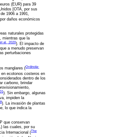
 euros (EUR) para 39
 Unidos [OTA, por sus
s de 1906 a 1991,
 por daños económicos
eas naturales protegidas
s, mientras que la
 et al., 2020
). El impacto de
a que a menudo preservan
as perturbaciones
Ordinola-
os manglares (
 en ecotonos costeros en
 considerados dentro de los
r carbono, brindar
provisionamiento,
001
). Sin embargo, algunas
va, impiden la
18
). La invasión de plantas
 lo que indica la
NP que conservan
) las cuales, por su
The
ia Internacional (