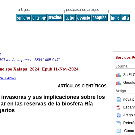
s
Serviços P
597
versão impressa
ISSN
1405-0471
Journal
 no.spe Xalapa 2024 Epub 11-Nov-2024
SciELO
024.3042627
Google
ARTÍCULOS CIENTÍFICOS
Artigo
 invasoras y sus implicaciones sobre los
nova p
r en las reservas de la biosfera Ría
Espanh
gartos
Artigo
Referên
Como c