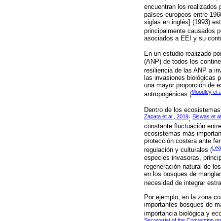
encuentran los realizados 
países europeos entre 196
siglas en inglés] (1993) e
principalmente causados p
asociados a EEI y su cont
En un estudio realizado po
(ANP) de todos los continen
resiliencia de las ANP a i
las invasiones biológicas 
una mayor proporción de e
Moodley et a
antropogénicas (
Dentro de los ecosistemas
Zapata et al., 2019
Biswas et al
;
constante fluctuación entre
ecosistemas más important
protección costera ante fe
Lea
regulación y culturales (
especies invasoras, princi
regeneración natural de lo
en los bosques de manglar
necesidad de integrar estr
Por ejemplo, en la zona 
importantes bosques de man
importancia biológica y ec
Secretariat of the Convention o