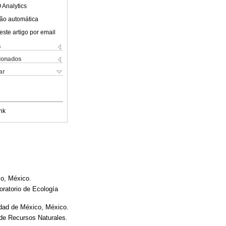
 Analytics
ão automática
este artigo por email
s
cionados
ar
nk
co, México.
ratorio de Ecología
dad de México, México.
de Recursos Naturales.