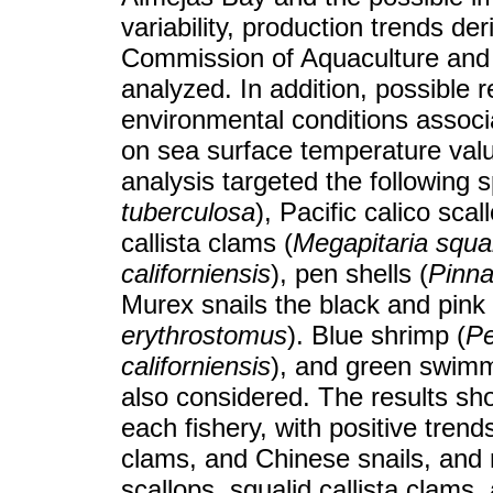
variability, production trends d
Commission of Aquaculture and 
analyzed. In addition, possible 
environmental conditions associ
on sea surface temperature value
analysis targeted the following s
tuberculosa
), Pacific calico scal
callista clams (
Megapitaria squa
californiensis
), pen shells (
Pinna
Murex snails the black and pink 
erythrostomus
). Blue shrimp (
Pe
californiensis
), and green swimm
also considered. The results sho
each fishery, with positive trend
clams, and Chinese snails, and n
scallops, squalid callista clams