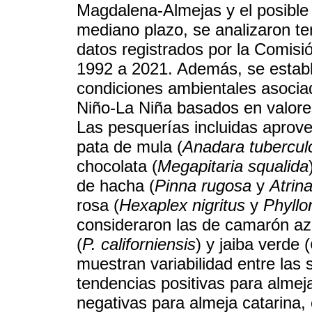
Magdalena-Almejas y el posible 
mediano plazo, se analizaron t
datos registrados por la Comisi
1992 a 2021. Además, se estable
condiciones ambientales asociad
Niño-La Niña basados en valores
Las pesquerías incluidas aprove
pata de mula (
Anadara tubercul
chocolata (
Megapitaria squalida
de hacha (
Pinna rugosa
y
Atrin
rosa (
Hexaplex nigritus
y
Phyllo
consideraron las de camarón azu
(
P. californiensis
) y jaiba verde (
muestran variabilidad entre las
tendencias positivas para almej
negativas para almeja catarina