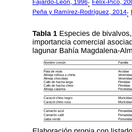
Fajardo-León, 1996
Félix-Pico, 20
;
Peña y Ramírez-Rodríguez, 2014
;
Tabla 1
Especies de bivalvos
importancia comercial asocia
lagunar Bahía Magdalena-Al
Nombre común
Familia
Pata de mula
Arcidae
Almeja roñosa o chirla
Venerida
Almeja chocolata
Venerida
Callo de hacha larga
Pinnidae
Callo de hacha chino
Pinnidae
Almeja catarina
Pectinida
Caracol chino negro
Muricida
Caracol chino rosa
Muricida
Camarón azul
Penaeida
Camarón café
Penaeida
Jaiba verde
Portunid
Elaboración propia con listad