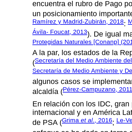
encuentra el rubro de Pago p
un posicionamiento importante
Ramírez y Madrid-Zubirán, 2018
M
:
Ávila- Foucat, 2013
). De igual m
Protegidas Naturales [Conanp] (20
A la par, los estados de la R
Secretaría del Medio Ambiente de
(
Secretaría de Medio Ambiente y Des
algunos casos se implementan
Pérez-Campuzano, 201
alcaldía (
En relación con los IDC, gran 
internacional y en América La
Grima
et al
., 2016
Le-Ve
de PSA (
;