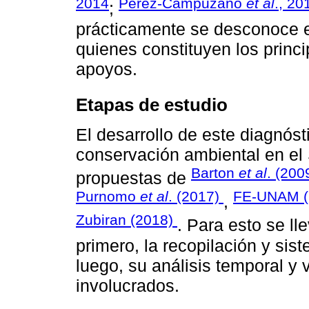
2014
Pérez-Campuzano
et al
., 20
;
prácticamente se desconoce e
quienes constituyen los princi
apoyos.
Etapas de estudio
El desarrollo de este diagnós
conservación ambiental en el
Barton
et al
. (200
propuestas de
Purnomo
et al
. (2017)
FE-UNAM (
,
Zubiran (2018)
. Para esto se ll
primero, la recopilación y sis
luego, su análisis temporal y 
involucrados.