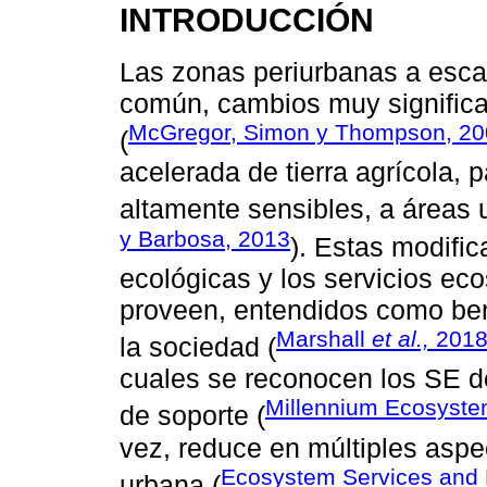
INTRODUCCIÓN
Las zonas periurbanas a escal
común, cambios muy significat
McGregor, Simon y Thompson, 20
(
acelerada de tierra agrícola,
altamente sensibles, a áreas 
y Barbosa, 2013
). Estas modific
ecológicas y los servicios eco
proveen, entendidos como ben
Marshall
et al.,
201
la sociedad (
cuales se reconocen los SE de 
Millennium Ecosyst
de soporte (
vez, reduce en múltiples aspec
Ecosystem Services and P
urbana (