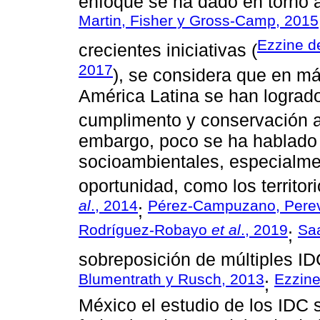
enfoque se ha dado en torno a
Martin, Fisher y Gross-Camp, 2015
Ezzine d
crecientes iniciativas (
2017
), se considera que en má
América Latina se han logrado
cumplimento y conservación a
embargo, poco se ha hablado
socioambientales, especialme
oportunidad, como los territor
al
., 2014
Pérez-Campuzano, Perevo
;
Rodríguez-Robayo
et al
., 2019
Sa
;
sobreposición de múltiples IDC
Blumentrath y Rusch, 2013
Ezzine
;
México el estudio de los IDC