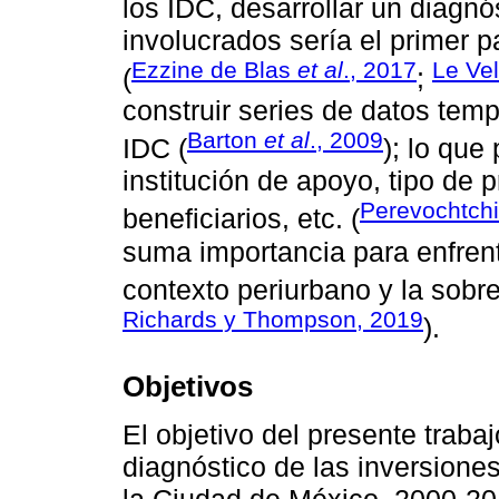
los IDC, desarrollar un diagnós
involucrados sería el primer p
Ezzine de Blas
et al
., 2017
Le Vel
(
;
construir series de datos temp
Barton
et al
., 2009
IDC (
); lo que
institución de apoyo, tipo de 
Perevochtch
beneficiarios, etc. (
suma importancia para enfrent
contexto periurbano y la sobre
Richards y Thompson, 2019
).
Objetivos
El objetivo del presente traba
diagnóstico de las inversiones
la Ciudad de México, 2000-201