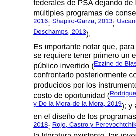
federales de PSA dejando de 
múltiples programas de conser
2016
Shapiro-Garza, 2013
Uscan
:
;
Deschamps, 2013
).
Es importante notar que, para 
se requiere tener primero un 
Ezzine de Bla
público invertido (
confrontarlo posteriormente c
producidos por los instrument
Rodrígue
costo de oportunidad (
y De la Mora-de la Mora, 2019
); y
en el diseño de los programas
2018
Rojo, Castro y Perevochtchi
;
la literatura existente, las i