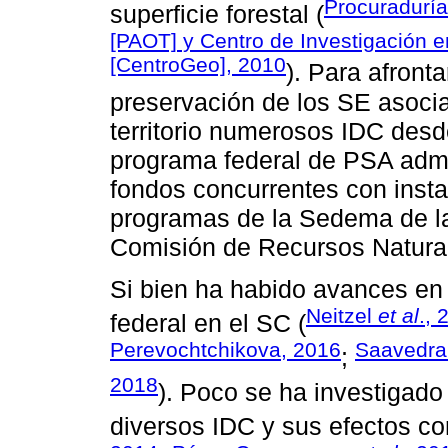
Procuraduría
superficie forestal (
[PAOT] y Centro de Investigación 
[CentroGeo], 2010
). Para afront
preservación de los SE asoci
territorio numerosos IDC desde
programa federal de PSA admi
fondos concurrentes con instan
programas de la Sedema de l
Comisión de Recursos Natural
Si bien ha habido avances en 
Neitzel
et al
., 
federal en el SC (
Perevochtchikova, 2016
Saavedra
;
2018
). Poco se ha investigado
diversos IDC y sus efectos co