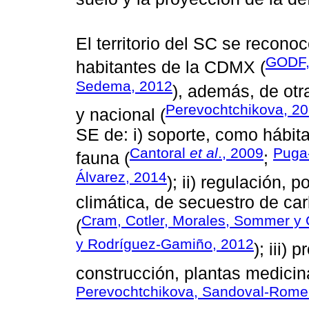
El territorio del SC se recono
GODF,
habitantes de la CDMX (
Sedema, 2012
), además, de otra
Perevochtchikova, 2
y nacional (
SE de: i) soporte, como hábita
Cantoral
et al
., 2009
Puga-
fauna (
;
Álvarez, 2014
); ii) regulación, 
climática, de secuestro de c
Cram, Cotler, Morales, Sommer y
(
y Rodríguez-Gamiño, 2012
); iii)
construcción, plantas medicin
Perevochtchikova, Sandoval-Romer