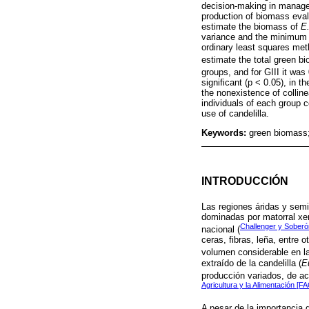
decision-making in manageme
production of biomass eval
estimate the biomass of
E.
variance and the minimum s
ordinary least squares met
estimate the total green bi
groups, and for GIII it wa
significant (p < 0.05), in 
the nonexistence of colline
individuals of each group 
use of candelilla.
Keywords:
green biomass;
INTRODUCCIÓN
Las regiones áridas y sem
dominadas por matorral xer
Challenger y Soberó
nacional (
ceras, fibras, leña, entre 
volumen considerable en l
extraído de la candelilla (
E
producción variados, de ac
Agricultura y la Alimentación [F
A pesar de la importancia 