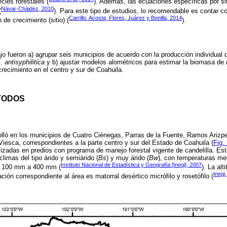
cies forestales (
). Además, las ecuaciones específicas por sit
Návar-Cháidez, 2010
(
). Para este tipo de estudios, lo recomendable es contar 
Carrillo
,
Acosta, Flores, Juárez y Bonilla, 2014
 de crecimiento (sitio) (
).
ajo fueron a) agrupar seis municipios de acuerdo con la producción individua
. antisyphilitica
y b) ajustar modelos alométricos para estimar la biomasa de
crecimiento en el centro y sur de Coahuila.
TODOS
olló en los municipios de Cuatro Ciénegas, Parras de la Fuente, Ramos Arizp
Viesca, correspondientes a la parte centro y sur del Estado de Coahuila (
Fig.
lizadas en predios con programa de manejo forestal vigente de candelilla. Es
climas del tipo árido y semiárido (
Bs
) y muy árido (
Bw
), con temperaturas me
Instituto Nacional de Estadística y Geografía [Inegi], 2007
de 100 mm a 400 mm (
). La al
Inegi
ón correspondiente al área es matorral desértico micrófilo y rosetófilo (