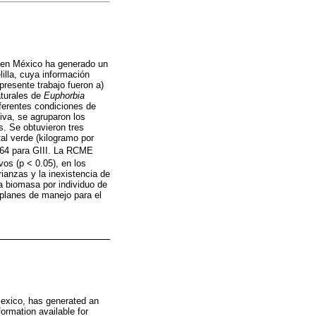
s en México ha generado un
lla, cuya información
 presente trabajo fueron a)
aturales de
Euphorbia
ferentes condiciones de
tiva, se agruparon los
. Se obtuvieron tres
al verde (kilogramo por
.64 para GIII. La RCME
vos (p < 0.05), en los
anzas y la inexistencia de
a biomasa por individuo de
 planes de manejo para el
Mexico, has generated an
ormation available for