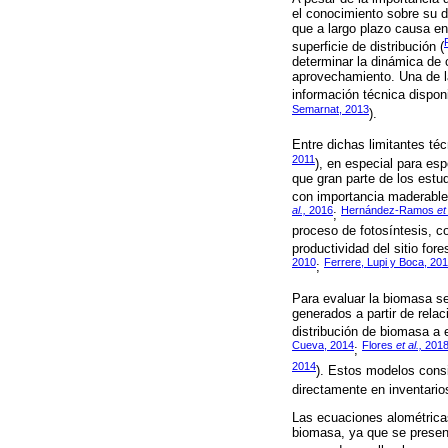
el conocimiento sobre su d
que a largo plazo causa en
superficie de distribución (
determinar la dinámica de 
aprovechamiento. Una de l
información técnica disponi
Semarnat, 2013
).
Entre dichas limitantes té
2011
), en especial para es
que gran parte de los estu
con importancia maderable
al.,
2016
Hernández-Ramos
et
;
proceso de fotosíntesis, c
productividad del sitio for
2010
Ferrere, Lupi y Boca, 20
;
Para evaluar la biomasa se 
generados a partir de rela
distribución de biomasa a 
Cueva, 2014
Flores
et al.,
201
;
2014
). Estos modelos consi
directamente en inventario
Las ecuaciones alométricas
biomasa, ya que se present