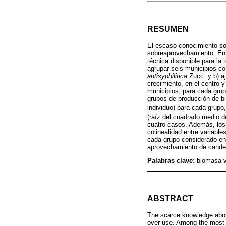
RESUMEN
El escaso conocimiento so
sobreaprovechamiento. Ent
técnica disponible para la 
agrupar seis municipios co
antisyphilitica
Zucc. y b) a
crecimiento, en el centro y
municipios; para cada gru
grupos de producción de bi
individuo) para cada grupo
(raíz del cuadrado medio de
cuatro casos. Además, los
colinealidad entre variabl
cada grupo considerado en 
aprovechamiento de candeli
Palabras clave:
biomasa v
ABSTRACT
The scarce knowledge abou
over-use. Among the most im