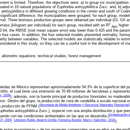
nt is limited. Therefore, the objectives were: a) to group six municipalities
uated in 10 natural populations of
Euphorbia antisyphilitica
Zucc. and, b) adju
 antisyphilitica
in different growing conditions in the center and south of Coah
ignificant difference, the municipalities were grouped; for each group, model
hod. Three biomass production groups were obtained per individual (GI, GII a
2
omass (kilogram per individual) for each group, resulted with an R
higher 
Ajus
s 0.64, the RMSE (root mean square error) was lower than 0.425 and the para
the four cases. In addition, the four selected models presented normality, hom
arity between variables. The selected models are statistically reliable to est
considered in this study, so they can be a useful tool in the development of 
 allometric equations; technical studies; forest management
iáridas de México representan aproximadamente 54.3% de la superficie del pa
ófilo, el cual tiene una extensión de 70.49 millones de hectáreas y represent
n, 2008
); además, son la fuente principal de productos forestales no madera
otros. Dentro del grupo, la producción de cera de candelilla a escala nacional 
Secretaria de Medio Ambiente y Recursos Naturales [Semarnat]
a producción de PFNM (
uphorbia antisyphilitica
Zucc.), especie con una amplia distribución y que pre
Organización d
uerdo con las condiciones ambientales en las que se desarrolla (
AO], 2004
Limones-Rubio
,
Aguirre-Ureña, Fonseca-Espino, Muro y Sánchez, 2015
;
).
de estos ecosistemas y de las especies comerciales que en ellos se desarrol