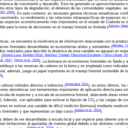
inámica de crecimiento y desarrollo. Esto ha generado un aprovechamiento irr
tre otros tipos de degradación, el deterioro de las comunidades vegetales, as
FAO, 2004
). En este contexto, es necesario generar técnicas estadísticas con
crecimiento, su rendimiento y las relaciones intraespecíficas de especies no
as especies económicamente más importantes en el estado de Coahuila es la
Zamora, Velas
ble para la toma de decisiones en el manejo forestal es limitada (
cnicas, se encuentra la insuficiencia de información relacionada con la produ
Méndez, Tu
pecies forestales desarrolladas en ecosistemas áridos y semiáridos (
dios realizados para describir la dinámica de esta variable se agrupan en espe
Soriano-Luna, Ángeles-Pérez, Martínez-Trinidad, Plascencia-Escalante y Razo-Zárate, 20
 (
 al.,
2017
Flores
et al.,
2018
;
). La biomasa en ecosistemas forestales es fijada y
ontribuye a las reservas de carbono en la tierra y es empleada como indicador
estal, además, juega un papel importante en el manejo forestal sostenible de l
14
).
Aristizábal, 2011
utilizan métodos directos e indirectos (
); en estos últimos, lo
ciones alométricas son herramientas importantes de aplicación directa para es
escala de especies y a escala de ecosistema forestal, abarcando áreas exten
8
). Además, son aplicables para estimar la fijación de CO
y las cargas de com
2
sten en estimar una variable de difícil medición (biomasa) mediante medicio
Solano
et al.,
2014
s forestales y que representan un bajo costo (
).
 deben de ser desarrolladas a escala local y por especie para obtener una m
an limitaciones al ajustarlas de manera global debido a las distintas condici
Solano
et al.,
2014