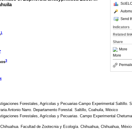
SciELO
ahuila
Automat
Send th
Indicators
1
s
Related lin
Share
More
*
More
3
mos
Permali
4
stigaciones Forestales, Agrícolas y Pecuarias-Campo Experimental Saltillo. Sa
ria Antonio Narro. Departamento Forestal. Saltillo, Coahuila, México
vestigaciones Forestales, Agrícolas y Pecuarias. Campo Experimental Chetuma
Chihuahua. Facultad de Zootecnia y Ecología. Chihuahua, Chihuahua, Méxic