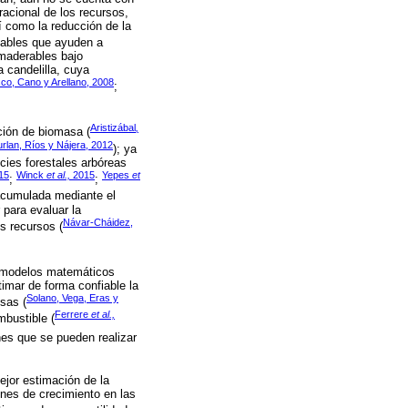
acional de los recursos,
í como la reducción de la
fiables que ayuden a
 maderables bajo
 candelilla, cuya
co, Cano y Arellano, 2008
;
Aristizábal
,
cción de biomasa (
rlan, Ríos y Nájera, 2012
); ya
cies forestales arbóreas
15
Winck
et al.,
2015
Yepes
et
;
;
 acumulada mediante el
 para evaluar la
Návar-Cháidez,
os recursos (
s modelos matemáticos
timar de forma confiable la
Solano, Vega, Eras y
sas (
Ferrere
et al.,
bustible (
nes que se pueden realizar
ejor estimación de la
ones de crecimiento en las