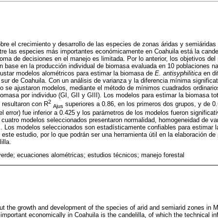
bre el crecimiento y desarrollo de las especies de zonas áridas y semiárida
re las especies más importantes económicamente en Coahuila está la candeli
toma de decisiones en el manejo es limitada. Por lo anterior, los objetivos del
n base en la producción individual de biomasa evaluada en 10 poblaciones n
justar modelos alométricos para estimar la biomasa de
E. antisyphilitica
en di
 sur de Coahuila. Con un análisis de varianza y la diferencia mínima significa
po se ajustaron modelos, mediante el método de mínimos cuadrados ordinarios
omasa por individuo (GI, GII y GIII). Los modelos para estimar la biomasa tot
2
, resultaron con R
superiores a 0.86, en los primeros dos grupos, y de 0
Ajus
l error) fue inferior a 0.425 y los parámetros de los modelos fueron significati
 cuatro modelos seleccionados presentaron normalidad, homogeneidad de vari
es. Los modelos seleccionados son estadísticamente confiables para estimar l
este estudio, por lo que podrán ser una herramienta útil en la elaboración de
lla.
erde; ecuaciones alométricas; estudios técnicos; manejo forestal
t the growth and development of the species of arid and semiarid zones in 
portant economically in Coahuila is the candelilla, of which the technical inf