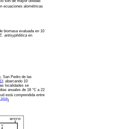
io son de mayor utilidad
con ecuaciones alométricas
l de biomasa evaluada en 10
E. antisyphilitica
en
e, San Pedro de las
 1
); abarcando 10
tas localidades se
dias anuales de 18 °C a 22
titud está comprendida entre
, 2016
).