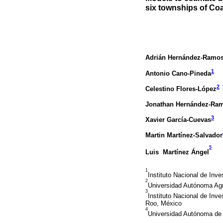
six townships of Co
Adrián Hernández-Ramo
1
Antonio Cano-Pineda
2
Celestino Flores-López
Jonathan Hernández-Ra
3
Xavier García-Cuevas
Martin Martínez-Salvador
5
Luis Martínez Ángel
1
Instituto Nacional de Inve
2
Universidad Autónoma Agra
3
Instituto Nacional de In
Roo, México
4
Universidad Autónoma de 