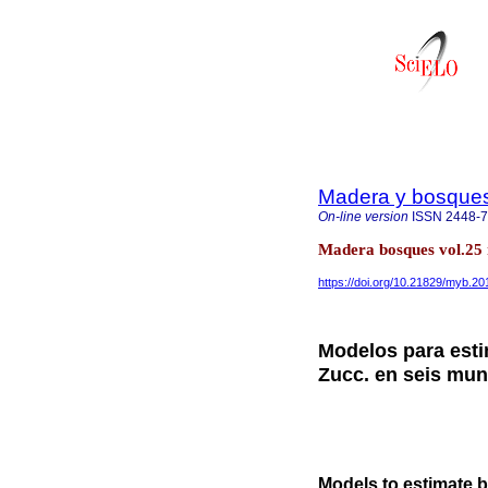
Madera y bosque
On-line version
ISSN
2448-
Madera bosques vol.25
https://doi.org/10.21829/myb.2
Modelos para est
Zucc. en seis mun
Models to estimate 