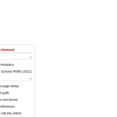
on Demand
 Analytics
 Scholar H5M5 (
2021
)
w page (beta)
h (pdf)
 in xml format
 references
cite this article