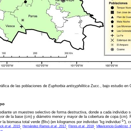
ráfica de las poblaciones de
Euphorbia antisyphilitica
Zucc., bajo estudio en 
mpo
diante un muestreo selectivo de forma destructiva, donde a cada individuo se
or de la base (cm) y diámetro menor y mayor de la cobertura de copa (cm). P
-1
 la biomasa total verde (Btv) (en kilogramos por individuo “kg individuo
”), 
nck
et al.,
2015
Hernández-Ramos
et al.,
2017
Flores
et al.,
2018
Villavicencio-Gutiérrez
;
;
;