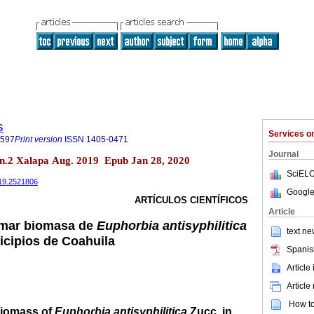
s
Services 
7597
Print version
ISSN
1405-0471
Journal
 n.2 Xalapa Aug. 2019 Epub Jan 28, 2020
SciELO
019.2521806
Google
ARTÍCULOS CIENTÍFICOS
Article
imar biomasa de
Euphorbia antisyphilitica
text ne
icipios de Coahuila
Spanis
Article
Article
How to 
biomass of
Euphorbia antisyphilitica
Zucc. in