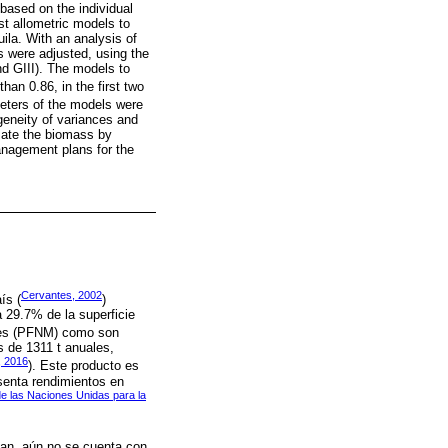
 based on the individual
st allometric models to
uila. With an analysis of
s were adjusted, using the
nd GIII). The models to
than 0.86, in the first two
meters of the models were
ogeneity of variances and
imate the biomass by
management plans for the
Cervantes, 2002
ís (
)
a 29.7% de la superficie
bles (PFNM) como son
es de 1311 t anuales,
, 2016
). Este producto es
senta rendimientos en
e las Naciones Unidas para la
lan, aún no se cuenta con