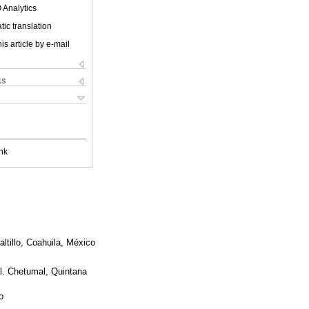
 Analytics
ic translation
is article by e-mail
ks
nk
ltillo, Coahuila, México
l. Chetumal, Quintana
o