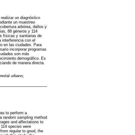
 realizar un diagnóstico
Mediante un muestreo
 cobertura arbórea, daños y
lias, 88 géneros y 114
 físicas y sanitarias de
interferencia con el
do en las ciudades. Para
esario incorporar programas
 ciudades son más
recimiento demográfico. Es
nciando de manera directa
restal urbano;
was to perform a
ng a random sampling method
mages and affectations to
nd 114 species were
from regular to good, the