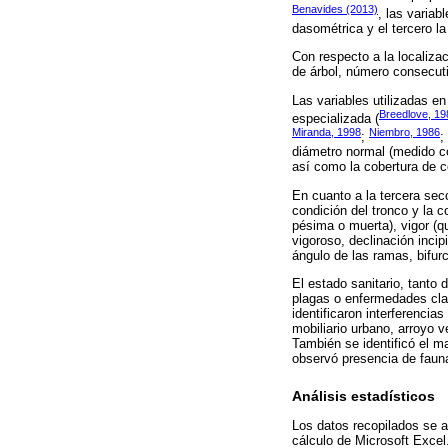
Benavides (2013)
, las variab
dasométrica y el tercero la
Con respecto a la localizac
de árbol, número consecuti
Las variables utilizadas en
Breedlove, 19
especializada (
Miranda, 1998
Niembro, 1986
;
;
diámetro normal (medido co
así como la cobertura de 
En cuanto a la tercera secc
condición del tronco y la c
pésima o muerta), vigor (qu
vigoroso, declinación incip
ángulo de las ramas, bifur
El estado sanitario, tanto
plagas o enfermedades clas
identificaron interferencia
mobiliario urbano, arroyo v
También se identificó el ma
observó presencia de faun
Análisis estadísticos
Los datos recopilados se an
cálculo de Microsoft Excel