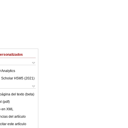
Personalizados
 Analytics
 Scholar H5M5 (
2021
)
ágina del texto (beta)
l (pdf)
lo en XML
cias del artículo
itar este artículo