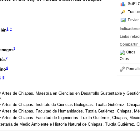
SciELO
Traduc
Enviar 
Indicadore
1
*
llén
Links rela
Compartir
3
Penagos
Otros
2
Otros
tés
4
Permali
ino
2
5
y Artes de Chiapas. Maestría en Ciencias en Desarrollo Sustentable y Gestió
.
 Artes de Chiapas. Instituto de Ciencias Biológicas. Tuxtla Gutiérrez, Chiap
y Artes de Chiapas. Facultad de Humanidades. Tuxtla Gutiérrez, Chiapas, Mé
 Artes de Chiapas. Facultad de Ingenierías. Tuxtla Gutiérrez, Chiapas, Méxi
retaría de Medio Ambiente e Historia Natural de Chiapas. Tuxtla Gutiérrez, 