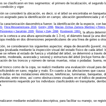
les se clasificaron en tres segmentos: el primero de localización, el segundo l
 condición y vigor.
ión se consideró la ubicación, es decir, si el árbol se encontraba en banquet
vo asignado para la identificación en campo; ubicación georeferenciada y el n
 la caracterización dasométrica fueron: la identificación de la especie, con bas
81
Flora Mesoamericana, 2016
Gentry, 1996
Macías, Ochoa, Zamora, Martínez y Peters
;
;
;
Pennington y Sarukhán, 2005
Ricker y Daly, 1998
Rzedowski, 1991
;
;
), la altura determ
n la corteza a una altura aproximada de 1.3 m), el diámetro basal (a una dist
copa medida en dos dimensiones perpendiculares de una línea de goteo a otra
ión, se consideraron los siguientes aspectos: etapa de desarrollo (juvenil, ma
opa (evaluada mediante la inspección visual del estado físico de cada árbol: b
e se refiere al estado de fuerza y vitalidad del árbol, se determinó a través d
iente, moderada, avanzada y severa) y estructura del árbol (incluye forma de 
cación de los troncos y número de ramas muertas, rotas o podadas: buena, re
 del tronco como de la copa, se realizó mediante una evaluación visual para de
ificándolo en sano, regular y malo. En cuanto a las afectaciones que causa 
s o daños en las instalaciones eléctricas, telefónicas, luminarias, banquetas, 
ehicular, entre otros; así como obstrucciones visuales en el tráfico de peaton
ntenimiento requerido por los individuos clasificándolo en transplante, derrib
a.
alizaron mediante estadística descriptiva; para facilitar su manejo, se regist
.