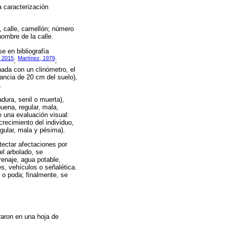
a caracterización
a, calle, camellón; número
ombre de la calle.
e en bibliografía
, 2015
Martínez, 1979
;
;
inada con un clinómetro, el
ancia de 20 cm del suelo),
.
dura, senil o muerta),
uena, regular, mala,
e una evaluación visual:
crecimiento del individuo,
gular, mala y pésima).
tectar afectaciones por
el arbolado, se
drenaje, agua potable,
es, vehículos o señalética.
o o poda; finalmente, se
raron en una hoja de