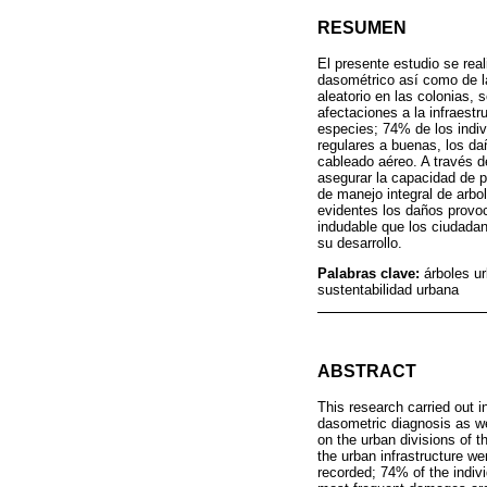
RESUMEN
El presente estudio se real
dasométrico así como de la
aleatorio en las colonias,
afectaciones a la infraestr
especies; 74% de los indiv
regulares a buenas, los da
cableado aéreo. A través d
asegurar la capacidad de p
de manejo integral de arbo
evidentes los daños provoc
indudable que los ciudadan
su desarrollo.
Palabras clave:
árboles u
sustentabilidad urbana
ABSTRACT
This research carried out 
dasometric diagnosis as we
on the urban divisions of 
the urban infrastructure we
recorded; 74% of the indivi