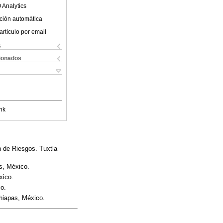
 Analytics
ción automática
artículo por email
s
cionados
nk
n de Riesgos. Tuxtla
as, México.
xico.
co.
Chiapas, México.