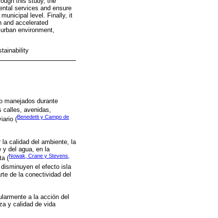
rough this study, the
nmental services and ensure
unicipal level. Finally, it
on and accelerated
 urban environment,
tainability
do manejados durante
 calles, avenidas,
Benedetti y Campo de
ario (
la calidad del ambiente, la
 y del agua, en la
Nowak, Crane y Stevens,
ta (
disminuyen el efecto isla
rte de la conectividad del
larmente a la acción del
a y calidad de vida