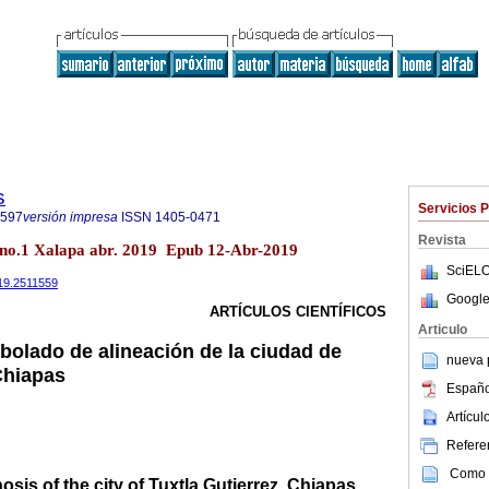
s
Servicios 
7597
versión impresa
ISSN
1405-0471
Revista
 no.1 Xalapa abr. 2019 Epub 12-Abr-2019
SciELO
019.2511559
Google
ARTÍCULOS CIENTÍFICOS
Articulo
rbolado de alineación de la ciudad de
nueva p
Chiapas
Españo
Artícu
Referen
Como c
sis of the city of Tuxtla Gutierrez, Chiapas