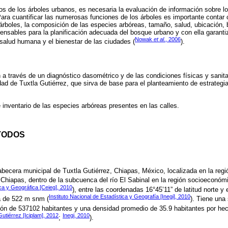
ios de los árboles urbanos, es necesaria la evaluación de información sobre l
ara cuantificar las numerosas funciones de los árboles es importante contar 
árboles, la composición de las especies arbóreas, tamaño, salud, ubicación, 
pensables para la planificación adecuada del bosque urbano y con ella garanti
Nowak
et al
., 2006
 salud humana y el bienestar de las ciudades (
).
 a través de un diagnóstico dasométrico y de las condiciones físicas y sanita
udad de Tuxtla Gutiérrez, que sirva de base para el planteamiento de estrateg
 inventario de las especies arbóreas presentes en las calles.
TODOS
abecera municipal de Tuxtla Gutiérrez, Chiapas, México, localizada en la regi
Chiapas, dentro de la subcuenca del río El Sabinal en la región socioeconómi
ica y Geográfica [Ceieg], 2010
), entre las coordenadas 16°45’11” de latitud norte y
Instituto Nacional de Estadística y Geografía [Inegi], 2010
ra de 522 m snm (
). Tiene una
ón de 537102 habitantes y una densidad promedio de 35.9 habitantes por hec
utiérrez [Iciplam], 2012
Inegi, 2010
;
).