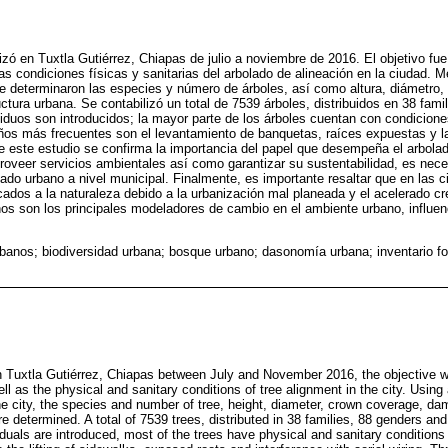
izó en Tuxtla Gutiérrez, Chiapas de julio a noviembre de 2016. El objetivo fue
s condiciones físicas y sanitarias del arbolado de alineación en la ciudad. 
 se determinaron las especies y número de árboles, así como altura, diámetro,
uctura urbana. Se contabilizó un total de 7539 árboles, distribuidos en 38 fami
iduos son introducidos; la mayor parte de los árboles cuentan con condiciones
ños más frecuentes son el levantamiento de banquetas, raíces expuestas y la 
e este estudio se confirma la importancia del papel que desempeña el arbola
roveer servicios ambientales así como garantizar su sustentabilidad, es nec
lado urbano a nivel municipal. Finalmente, es importante resaltar que en las
ados a la naturaleza debido a la urbanización mal planeada y el acelerado c
os son los principales modeladores de cambio en el ambiente urbano, influe
rbanos; biodiversidad urbana; bosque urbano; dasonomía urbana; inventario fo
in Tuxtla Gutiérrez, Chiapas between July and November 2016, the objective 
ll as the physical and sanitary conditions of tree alignment in the city. Usi
the city, the species and number of tree, height, diameter, crown coverage, da
re determined. A total of 7539 trees, distributed in 38 families, 88 genders a
duals are introduced, most of the trees have physical and sanitary conditions 