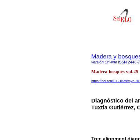
Madera y bosque
versión On-line
ISSN
2448-
Madera bosques vol.25
https://doi.org/10.21829/myb.2
Diagnóstico del a
Tuxtla Gutiérrez, 
Tree alignment diagno