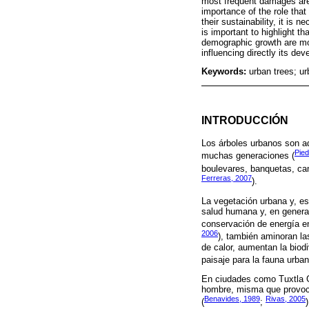
most frequent damages are t
importance of the role that
their sustainability, it is
is important to highlight t
demographic growth are mor
influencing directly its de
Keywords:
urban trees; ur
INTRODUCCIÓN
Los árboles urbanos son a
Pied
muchas generaciones (
boulevares, banquetas, cam
Ferreras, 2007
).
La vegetación urbana y, es
salud humana y, en general
conservación de energía en 
2006
), también aminoran la
de calor, aumentan la biod
paisaje para la fauna urban
En ciudades como Tuxtla Gu
hombre, misma que provoca
Benavides, 1989
Rivas, 2005
(
;
)