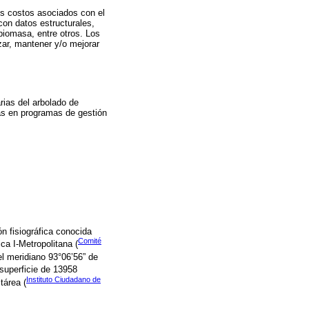
os costos asociados con el
con datos estructurales,
biomasa, entre otros. Los
zar, mantener y/o mejorar
rias del arbolado de
ias en programas de gestión
ón fisiográfica conocida
Comité
ca I-Metropolitana (
 el meridiano 93°06’56” de
 superficie de 13958
Instituto Ciudadano de
tárea (