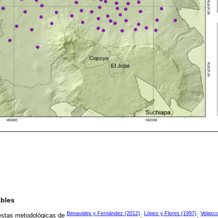
ables
Benavides y Fernández (2012)
López y Flores (1997)
Velasc
estas metodológicas de
;
;