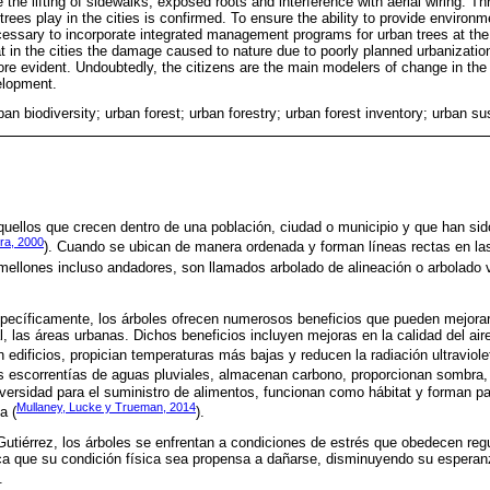
he lifting of sidewalks, exposed roots and interference with aerial wiring. Th
 trees play in the cities is confirmed. To ensure the ability to provide enviro
 necessary to incorporate integrated management programs for urban trees at the m
hat in the cities the damage caused to nature due to poorly planned urbanizati
e evident. Undoubtedly, the citizens are the main modelers of change in the
velopment.
ban biodiversity; urban forest; urban forestry; urban forest inventory; urban sus
quellos que crecen dentro de una población, ciudad o municipio y que han si
ra, 2000
). Cuando se ubican de manera ordenada y forman líneas rectas en las
ellones incluso andadores, son llamados arbolado de alineación o arbolado vi
pecíficamente, los árboles ofrecen numerosos beneficios que pueden mejorar 
, las áreas urbanas. Dichos beneficios incluyen mejoras en la calidad del aire
edificios, propician temperaturas más bajas y reducen la radiación ultraviole
s escorrentías de aguas pluviales, almacenan carbono, proporcionan sombra, 
iversidad para el suministro de alimentos, funcionan como hábitat y forman pa
Mullaney, Lucke y Trueman, 2014
a (
).
tiérrez, los árboles se enfrentan a condiciones de estrés que obedecen regu
 que su condición física sea propensa a dañarse, disminuyendo su esperanz
.