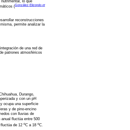
 nutrimental, lo que
González-Elizondo
et
máticos (
sarrollar reconstrucciones
 misma, permite analizar la
 integración de una red de
 de patrones atmosféricos
 Chihuahua, Durango,
mperizada y con un pH
 y ocupa una superficie
eras y de pino-encino
medos con lluvias de
n anual fluctúa entre 500
o
o
 fluctúa de 12
C a 18
C.