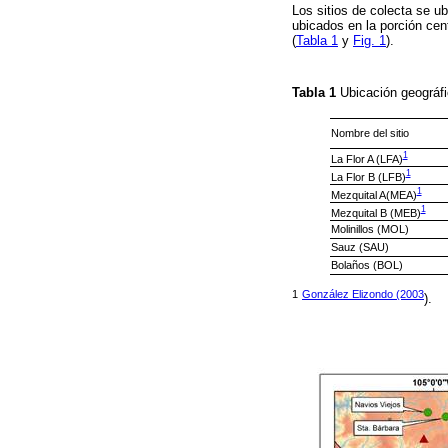
Los sitios de colecta se u
ubicados en la porción cen
(
Tabla 1
y
Fig. 1
).
Tabla 1
Ubicación geográfi
Nombre del sitio
1
La Flor A (LFA)
1
La Flor B (LFB)
1
Mezquital A(MEA)
1
Mezquital B (MEB)
Molinillos (MOL)
Sauz (SAU)
Bolaños (BOL)
1
González Elizondo (2003
).