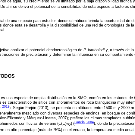
o de agua, su crecimiento se ve limitado por la baja disponibilidad hídrica y
De ahí se deriva el potencial de la sensibilidad de esta especie a factores cli
ial de una especie para estudios dendroclimáticos brinda la oportunidad de de
s donde esta se desarrolla y la disponibilidad de una red de cronologías de la
nal.
jetivo analizar el potencial dendocronológico de
P. lumholtzii
y, a través de la
strucciones de precipitación y determinar la influencia en su comportamiento
TODOS
) es una especie de amplia distribución en la SMO, común en los estados de
 es característico de sitios con afloramientos de roca blanquecina muy inte
., 2012
). Según Farjón (2013), se presenta en altitudes entre 1500 m y 2900 m
generalmente mezclado con diversas especies de encinos, en bosque de coníf
lez-Elizondo y Márquez-Linares, 2007); prefiere los climas templados subhú
García, 2004
ubhúmedos con lluvias de verano (C(E)w
) (
), donde la precipitació
2
re en alto porcentaje (más de 75%) en el verano; la temperatura media anual