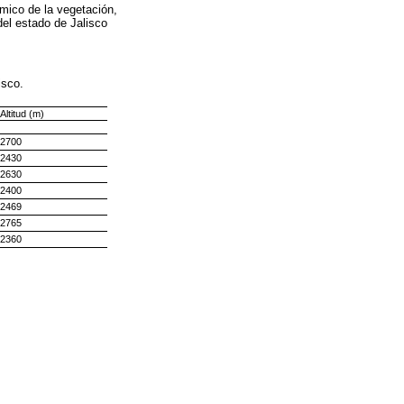
mico de la vegetación,
del estado de Jalisco
isco.
Altitud (m)
2700
2430
2630
2400
2469
2765
2360