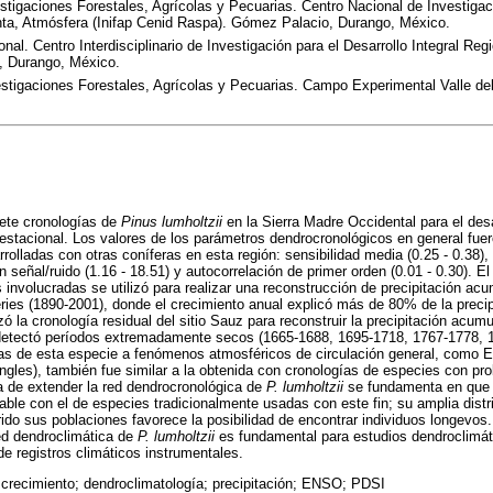
estigaciones Forestales, Agrícolas y Pecuarias. Centro Nacional de Investigaci
nta, Atmósfera (Inifap Cenid Raspa). Gómez Palacio, Durango, México.
onal. Centro Interdisciplinario de Investigación para el Desarrollo Integral Re
, Durango, México.
estigaciones Forestales, Agrícolas y Pecuarias. Campo Experimental Valle d
iete cronologías de
Pinus lumholtzii
en la Sierra Madre Occidental para el des
n estacional. Los valores de los parámetros dendrocronológicos en general fuer
rolladas con otras coníferas en esta región: sensibilidad media (0.25 - 0.38), 
ión señal/ruido (1.16 - 18.51) y autocorrelación de primer orden (0.01 - 0.30).
s involucradas se utilizó para realizar una reconstrucción de precipitación ac
ries (1890-2001), donde el crecimiento anual explicó más de 80% de la precip
zó la cronología residual del sitio Sauz para reconstruir la precipitación acum
 detectó períodos extremadamente secos (1665-1688, 1695-1718, 1767-1778, 
as de esta especie a fenómenos atmosféricos de circulación general, como El
ngles), también fue similar a la obtenida con cronologías de especies con pr
a de extender la red dendrocronológica de
P. lumholtzii
se fundamenta en que 
able con el de especies tradicionalmente usadas con este fin; su amplia distri
ido sus poblaciones favorece la posibilidad de encontrar individuos longevos
red dendroclimática de
P. lumholtzii
es fundamental para estudios dendroclimát
e registros climáticos instrumentales.
e crecimiento; dendroclimatología; precipitación; ENSO; PDSI