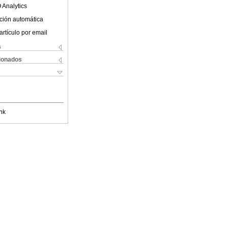
 Analytics
ción automática
artículo por email
s
cionados
nk