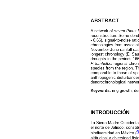
ABSTRACT
A network of seven
Pinus l
reconstruction. Some dendr
- 0.66), signal-to-noise rat
chronologies from associat
November-June rainfall dat
longest chronology (El Sau
droughts in the periods 16
P. lumholtzii
regional chron
species from the region. 
comparable to those of spec
anthropogenic disturbances
dendrochronological network
Keywords:
ring growth; d
INTRODUCCIÓN
La Sierra Madre Occidenta
el norte de Jalisco, const
R
biodiversidad en México (
altitudinal y diversidad fi