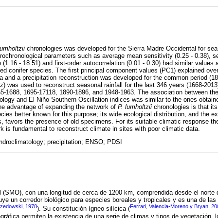
umholtzii
chronologies was developed for the Sierra Madre Occidental for seas
ochronological parameters such as average mean sensitivity (0.25 - 0.38), seri
io (1.16 - 18.51) and first-order autocorrelation (0.01 - 0.30) had similar value
ed conifer species. The first principal component values (PC1) explained ove
a and a precipitation reconstruction was developed for the common period (189
z) was used to reconstruct seasonal rainfall for the last 346 years (1668-2013
65-1688, 1695-17118, 1890-1896, and 1948-1963. The association between the r
ology and El Niño Southern Oscillation indices was similar to the ones obtaine
The advantage of expanding the network of
P. lumholtzii
chronologies is that its
ies better known for this purpose; its wide ecological distribution, and the e
, favors the presence of old specimens. For its suitable climatic response t
 is fundamental to reconstruct climate in sites with poor climatic data.
endroclimatology; precipitation; ENSO; PDSI
l (SMO), con una longitud de cerca de 1200 km, comprendida desde el norte 
ituye un corredor biológico para especies boreales y tropicales y es una de la
zedowski, 1978
Ferrari, Valencia-Moreno y Bryan, 20
). Su constitución ígneo-silícica (
siográfica permiten la existencia de una serie de climas y tipos de vegetación, 