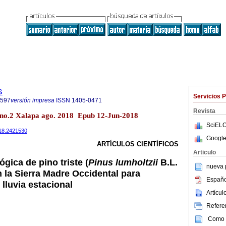
s
Servicios 
7597
versión impresa
ISSN
1405-0471
Revista
 no.2 Xalapa ago. 2018 Epub 12-Jun-2018
SciELO
018.2421530
Google
ARTÍCULOS CIENTÍFICOS
Articulo
gica de pino triste (
Pinus lumholtzii
B.L.
nueva p
n la Sierra Madre Occidental para
Españo
lluvia estacional
Artícu
Referen
Como c