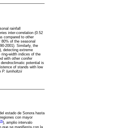
onal rainfall
es inter-correlation (0.52
s as compared to other
r 80% of the seasonal
0-2001). Similarly, the
), detecting extreme
ing-width indices of the
d with other conifer
 dendroclimatic potential is
xistence of stands with low
he
P. lumholtzii
del estado de Sonora hasta
s regiones con mayor
05
), amplio intervalo
lo que se manifiesta con la