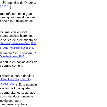
al, 54 especies de
Quercus
ez, 2012
).
 montañoso tienen gran
idrológicos que alimentan
hacia la Altiplanicie del
roclimáticos en esta
para análisis históricos
n series de crecimiento de
Paredes, Villanueva-Díaz, Fulé,
a, 2011
Villanueva-Díaz
et al
.,
;
cularmente
Pinus cooperi
,
P.
Estrada-Ávalos, 2012
;
do adulto en poblaciones de
de tiempo con una
 desde el punto de vista
Stahle, Luckman, Therrell y
Paredes, 2017
). Esta especie
isladas de Guanajuato
s comercial; esto, aunado
 con individuos longevos
onológicos, pero
uy someros, con baja