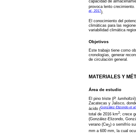
capacidad de almacenamient
provoca lento crecimiento. 
al
., 2017
).
El conocimiento del potenc
climáticas para las regione
variabilidad climática regio
Objetivos
Este trabajo tiene como ob
cronologías, generar recon
de circulación general.
MATERIALES Y MÉ
Área de estudio
El pino triste (
P. lumholtzii
Zacatecas y Jalisco, donde
González-Elizondo
et al
ácido (
2
total de 2016 km
; crece 
(González-Elizondo, Gonzá
verano (Cw
) o semifrío s
2
mm a 600 mm, la cual ocur