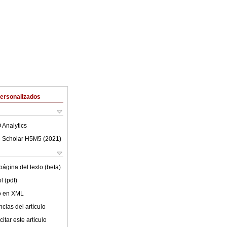
Personalizados
 Analytics
 Scholar H5M5 (
2021
)
ágina del texto (beta)
l (pdf)
lo en XML
cias del artículo
itar este artículo