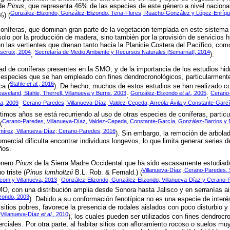
 de
Pinus
, que representa 46% de las especies de este género a nivel nacion
González-Elizondo, González-Elizondo, Tena-Flores, Ruacho-González y López-Enríqu
%) (
oníferas, que dominan gran parte de la vegetación templada en este sistema
olo por la producción de madera, sino también por la provisión de servicios h
en las vertientes que drenan tanto hacia la Planicie Costera del Pacífico, como 
scroix, 2004
Secretaría de Medio Ambiente y Recursos Naturales [Semarnat], 2014
;
).
dad de coníferas presentes en la SMO, y de la importancia de los estudios hid
especies que se han empleado con fines dendrocronológicos, particularmente 
Stahle
et al
., 2016
ca (
). De hecho, muchos de estos estudios se han realizado co
eaveland, Stahle, Therrell, Villanueva y Burns, 2003
González-Elizondo
et al
., 2005
Cerano-
;
;
ía, 2009
Cerano-Paredes, Villanueva-Díaz, Valdez-Cepeda, Arreola-Ávila y Constante-Garcí
;
ltimos años se está recurriendo al uso de otras especies de coníferas, parti
Cerano-Paredes, Villanueva-Díaz, Valdez-Cepeda, Constante-García, González-Barrios y 
(
írez, Villanueva-Díaz, Cerano-Paredes, 2016
). Sin embargo, la remoción de arbola
mercial dificulta encontrar individuos longevos, lo que limita generar series 
ños.
énero
Pinus
de la Sierra Madre Occidental que ha sido escasamente estudiada
Villanueva-Díaz, Cerano-Paredes, 
 triste (
Pinus lumholtzii
B.L. Rob. & Fernald.) (
ocom y Villanueva, 2013
González-Elizondo, González-Elizondo, Villanueva-Díaz y Cerano-
;
O, con una distribución amplia desde Sonora hasta Jalisco y en serranías a
zondo, 2003
). Debido a su conformación fenotípica no es una especie de interé
sitios pobres, favorece la presencia de rodales aislados con poco disturbio y
Villanueva-Díaz
et al
., 2010
(
), los cuales pueden ser utilizados con fines dendrocr
erciales. Por otra parte, al habitar sitios con afloramiento rocoso o suelos m