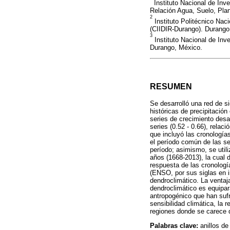
Instituto Nacional de Inv
Relación Agua, Suelo, Pla
2
Instituto Politécnico Naci
(CIIDIR-Durango). Durango
3
Instituto Nacional de Inv
Durango, México.
RESUMEN
Se desarrolló una red de s
históricas de precipitació
series de crecimiento desar
series (0.52 - 0.66), relac
que incluyó las cronología
el período común de las se
período; asimismo, se utili
años (1668-2013), la cual
respuesta de las cronologí
(ENSO, por sus siglas en i
dendroclimático. La ventaj
dendroclimático es equipar
antropogénico que han sufr
sensibilidad climática, la 
regiones donde se carece d
Palabras clave:
anillos d