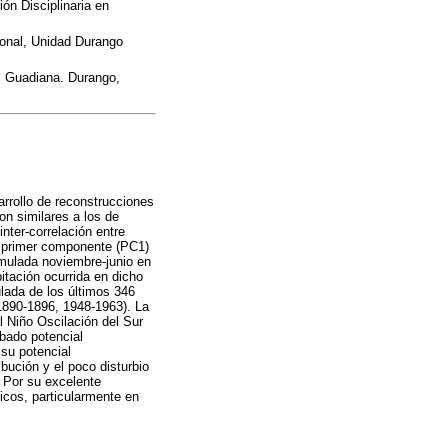
ón Disciplinaria en
gional, Unidad Durango
el Guadiana. Durango,
arrollo de reconstrucciones
on similares a los de
inter-correlación entre
 El primer componente (PC1)
umulada noviembre-junio en
itación ocurrida en dicho
ulada de los últimos 346
1890-1896, 1948-1963). La
 Niño Oscilación del Sur
obado potencial
su potencial
bución y el poco disturbio
. Por su excelente
icos, particularmente en