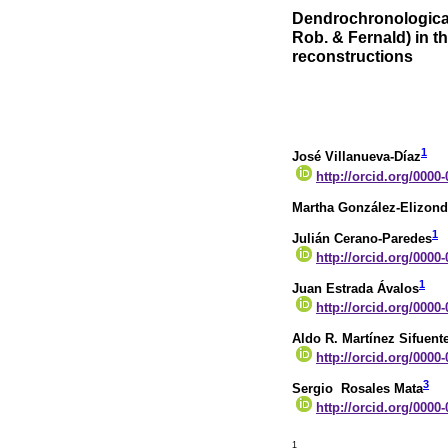
Dendrochronological 
Rob. & Fernald) in th
reconstructions
1
José Villanueva-Díaz
http://orcid.org/0000
Martha González-Elizon
1
Julián Cerano-Paredes
http://orcid.org/0000
1
Juan Estrada Ávalos
http://orcid.org/0000
Aldo R. Martínez Sifuent
http://orcid.org/0000
3
Sergio Rosales Mata
http://orcid.org/0000
1