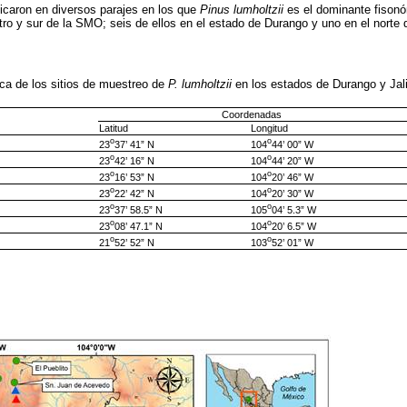
bicaron en diversos parajes en los que
Pinus lumholtzii
es el dominante fisonó
tro y sur de la SMO; seis de ellos en el estado de Durango y uno en el norte 
ca de los sitios de muestreo de
P. lumholtzii
en los estados de Durango y Jal
Coordenadas
Latitud
Longitud
o
o
23
37’ 41” N
104
44’ 00” W
o
o
23
42’ 16” N
104
44’ 20” W
o
o
23
16’ 53” N
104
20’ 46” W
o
o
23
22’ 42” N
104
20’ 30” W
o
o
23
37’ 58.5” N
105
04’ 5.3” W
o
o
23
08’ 47.1” N
104
20’ 6.5” W
o
o
21
52’ 52” N
103
52’ 01” W