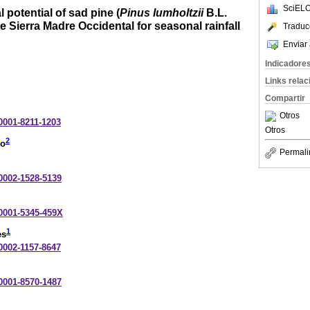
SciELO
potential of sad pine (
Pinus lumholtzii
B.L.
e Sierra Madre Occidental for seasonal rainfall
Traduc
Enviar 
Indicadore
Links rela
Compartir
Otros
-0001-8211-1203
Otros
2
do
Permali
-0002-1528-5139
-0001-5345-459X
1
es
-0002-1157-8647
-0001-8570-1487