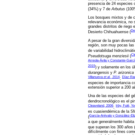
presencia de 24 especies
(34%) y 7 de
Arbutus
(100
Los bosques mixtos y de c
relevancia económica, no s
grandes distritos de riego 
De
Desierto Chihuahuense (
A pesar de la gran diversi
región, son muy pocas las 
de variabilidad hidroclimáti
Cl
Pseudotsuga menziesii
(
Arreola-Ávila y Constante-Garc
2015
) y solamente en los ú
durangensis
y
P. arizonica
Villanueva
et al
., 2014
Díaz-Ram
;
especies de importancia co
extensión superior a 200 a
Una de las especies del g
dendrocronológico es el pino
Cleaveland, 2006
Irby, Fulé, Y
;
es cuasiendémica de la SM
García-Arévalo y González-Eli
(
a que generalmente habita 
que superan los 300 años 
difícilmente con fines com