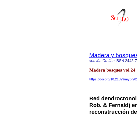
Madera y bosque
versión On-line
ISSN
2448-
Madera bosques vol.24
https://doi.org/10.21829/myb.2
Red dendrocronoló
Rob. & Fernald) e
reconstrucción de 