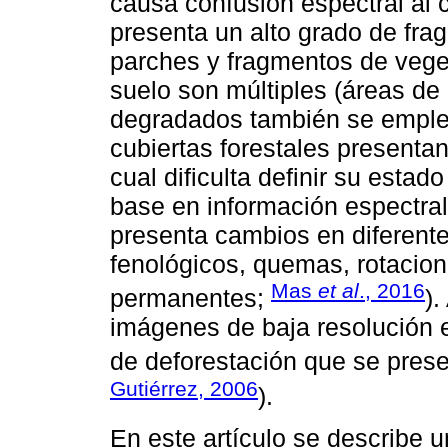
causa confusión espectral al cl
presenta un alto grado de fr
parches y fragmentos de veget
suelo son múltiples (áreas de
degradados también se emplean
cubiertas forestales presentan
cual dificulta definir su esta
base en información espectral 
presenta cambios en diferent
fenológicos, quemas, rotacion
Mas
et al
., 2016
permanentes;
).
imágenes de baja resolución e
de deforestación que se pres
Gutiérrez, 2006
).
En este artículo se describe u