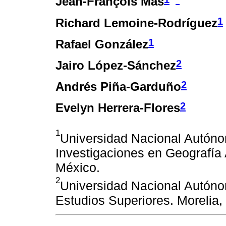
Jean-François Mas
1
Richard Lemoine-Rodríguez
1
Rafael González
2
Jairo López-Sánchez
2
Andrés Piña-Garduño
2
Evelyn Herrera-Flores
1
Universidad Nacional Autóno
Investigaciones en Geografía
México.
2
Universidad Nacional Autóno
Estudios Superiores. Morelia