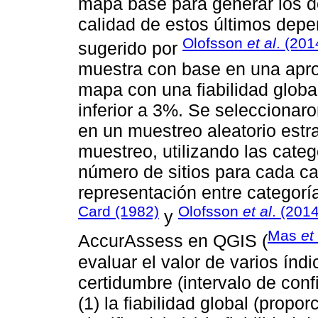
mapa base para generar los de
calidad de estos últimos depe
Olofsson
et al
. (201
sugerido por
muestra con base en una apr
mapa con una fiabilidad globa
inferior a 3%. Se seleccionaro
en un muestreo aleatorio estrat
muestreo, utilizando las categ
número de sitios para cada ca
representación entre categorí
Card (1982)
Olofsson
et al
. (2014
y
Mas
et
AccurAssess en QGIS (
evaluar el valor de varios índi
certidumbre (intervalo de conf
(1) la fiabilidad global (prop