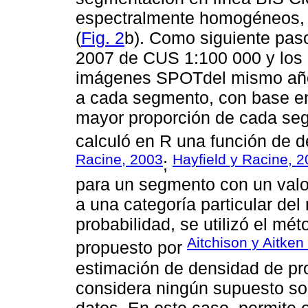
espectralmente homogéneos, 
(
Fig. 2
b). Como siguiente pas
2007 de CUS 1:100 000 y los
imágenes SPOTdel mismo año
a cada segmento, con base en
mayor proporción de cada se
calculó en R una función de d
Racine, 2003
Hayfield y Racine, 
;
para un segmento con un valor
a una categoría particular de
probabilidad, se utilizó el mé
Aitchison y Aitken
propuesto por
estimación de densidad de pr
considera ningún supuesto sobr
datos. En este caso, permite 