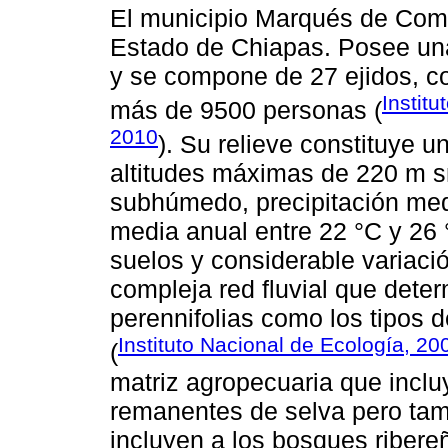
El municipio Marqués de Comil
Estado de Chiapas. Posee una 
y se compone de 27 ejidos, co
Institu
más de 9500 personas (
2010
). Su relieve constituye u
altitudes máximas de 220 m s
subhúmedo, precipitación me
media anual entre 22 °C y 26 
suelos y considerable variaci
compleja red fluvial que dete
perennifolias como los tipos 
Instituto Nacional de Ecología, 20
(
matriz agropecuaria que incl
remanentes de selva pero tam
incluyen a los bosques ribere