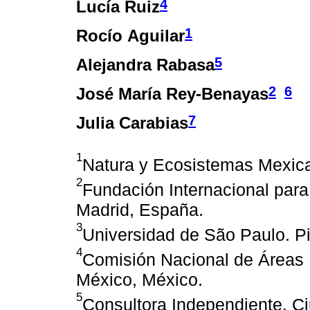
4
Lucía Ruiz
1
Rocío Aguilar
5
Alejandra Rabasa
2
6
José María Rey-Benayas
7
Julia Carabias
1
Natura y Ecosistemas Mexica
2
Fundación Internacional para
Madrid, España.
3
Universidad de São Paulo. Pi
4
Comisión Nacional de Áreas 
México, México.
5
Consultora Independiente. C