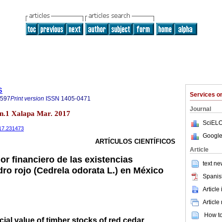
s
Services 
7597
Print version
ISSN
1405-0471
Journal
 n.1 Xalapa Mar. 2017
SciELO
017.231473
Google
ARTÍCULOS CIENTÍFICOS
Article
or financiero de las existencias
text ne
ro rojo (Cedrela odorata L.) en México
Spanis
Article
Article
How to 
cial value of timber stocks of red cedar