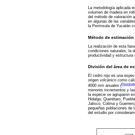
La metodología aplicada en 
volumen de madera en rollo
del método de valoración a
en algunas de las variabl
la Península de Yucatán co
Método de estimación d
La realización de esta fase
condiciones naturales, la d
productividad y estructura
División del área de e
El cedro rojo es una especi
origen volcánico como cal
Penningt
4000 mm anuales (
menores incrementos y las 
la especie se agruparon en
Hidalgo, Querétaro, Puebla
Jalisco, Colima y Guerrer
pequeñas poblaciones de la
del estudio por considerar