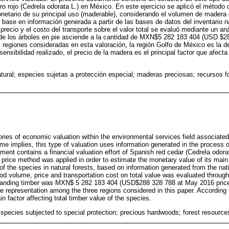
dro rojo (Cedrela odorata L.) en México. En este ejercicio se aplicó el métod
onetario de su principal uso (maderable), considerando el volumen de madera 
base en información generada a partir de las bases de datos del inventario na
recio y el costo del transporte sobre el valor total se evaluó mediante un anál
de los árboles en pie asciende a la cantidad de MXN$5 282 183 404 (USD $28
 regiones consideradas en esta valoración, la región Golfo de México es la 
sensibilidad realizado, el precio de la madera es el principal factor que afecta
tural; especies sujetas a protección especial; maderas preciosas; recursos fo
ries of economic valuation within the environmental services field associated 
ame implies, this type of valuation uses information generated in the process
ment contains a financial valuation effort of Spanish red cedar (Cedrela odora
 price method was applied in order to estimate the monetary value of its main
f the species in natural forests, based on information generated from the nati
od volume, price and transportation cost on total value was evaluated through 
 standing timber was MXN$ 5 282 183 404 (USD$288 328 788 at May 2016 price
e representation among the three regions considered in this paper. According t
in factor affecting total timber value of the species.
; species subjected to special protection; precious hardwoods; forest resource