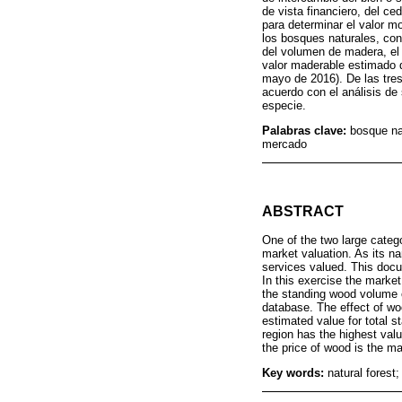
de vista financiero, del ce
para determinar el valor m
los bosques naturales, con 
del volumen de madera, el p
valor maderable estimado 
mayo de 2016). De las tres
acuerdo con el análisis de 
especie.
Palabras clave:
bosque na
mercado
ABSTRACT
One of the two large catego
market valuation. As its n
services valued. This docu
In this exercise the market
the standing wood volume o
database. The effect of wo
estimated value for total
region has the highest valu
the price of wood is the ma
Key words:
natural forest