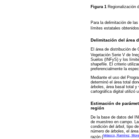
Figura 1
Regionalización d
Para la delimitación de las
límites estatales obtenido
Delimitación del área 
El área de distribución de 
Vegetación Serie V de Ineg
Suelos (INFyS) y los límit
shapefile. El criterio util
preferencialmente la espec
Mediante el uso del Progra
determinó el área total do
árboles, área basal total 
cartográfica digital util
Estimación de parámetr
región
De la base de datos del IN
de muestreo en campo. Las 
condición del árbol, tipo d
número de árboles, el área
Velasco, Ramírez, More
razón (