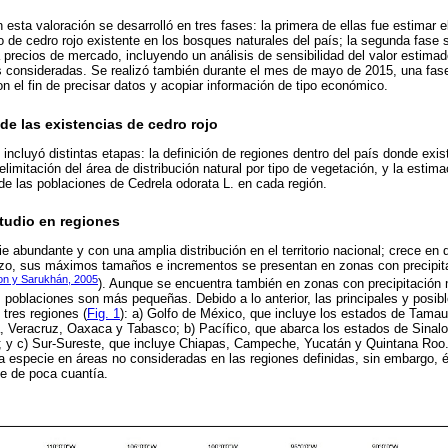
esta valoración se desarrolló en tres fases: la primera de ellas fue estimar 
 de cedro rojo existente en los bosques naturales del país; la segunda fase s
 precios de mercado, incluyendo un análisis de sensibilidad del valor estim
es consideradas. Se realizó también durante el mes de mayo de 2015, una fas
n el fin de precisar datos y acopiar información de tipo económico.
e las existencias de cedro rojo
 incluyó distintas etapas: la definición de regiones dentro del país donde exis
elimitación del área de distribución natural por tipo de vegetación, y la esti
 de las poblaciones de Cedrela odorata L. en cada región.
studio en regiones
e abundante y con una amplia distribución en el territorio nacional; crece en d
izo, sus máximos tamaños e incrementos se presentan en zonas con precipi
on y Sarukhán, 2005
). Aunque se encuentra también en zonas con precipitación m
poblaciones son más pequeñas. Debido a lo anterior, las principales y posibl
 tres regiones (
Fig. 1
): a) Golfo de México, que incluye los estados de Tamau
, Veracruz, Oaxaca y Tabasco; b) Pacífico, que abarca los estados de Sinalo
o; y c) Sur-Sureste, que incluye Chiapas, Campeche, Yucatán y Quintana Roo.
 especie en áreas no consideradas en las regiones definidas, sin embargo, 
se de poca cuantía.