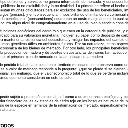
 tipo de bienes y servicios no genera información de mercado, y consecuente
blicos: la no excluibilidad y la no rivalidad. La primera se refiere al hecho
entan muchas dificultades para ser excluidos del uso de los beneficiarios, im
argos (precios), y en consecuencia, imposibilitando o limitando su comercial
n de beneficiarios (consumidores) ocurre con un costo marginal cero, lo cual 
ocurra algún nivel de congestionamiento en el uso del bien o servicio consid
 funciones ecológicas del cedro rojo que caen en la categoría de públicos, 
rcado para su valoración monetaria, incluyen su papel como depósito de car
ra mantener la resiliencia del ecosistema y mitigar los impactos del cambio 
ursos genéticos útiles en ambientes futuros. Por su naturaleza, estos aspec
económica de los bienes de mercado. Por otro lado, los principales beneficio
la producción de madera y de aceites o substancias de interés farmacéutico
co, el principal bien de mercado en la actualidad es la madera.
de pérdida total de la especie en el territorio mexicano no se observa como un
ias a valor de mercado responde a la pregunta: ¿qué se pierde si se pierden l
ñalar, sin embargo, que el valor económico total de lo que se perdería incluy
smos que no se consideran en este estudio.
pecie sujeta a protección especial, así como a su importancia ecológica y ec
lor financiero de las existencias de cedro rojo en los bosques naturales del 
uso de la especie en términos de la información de mercado, específicamente,
naturales.
TODOS