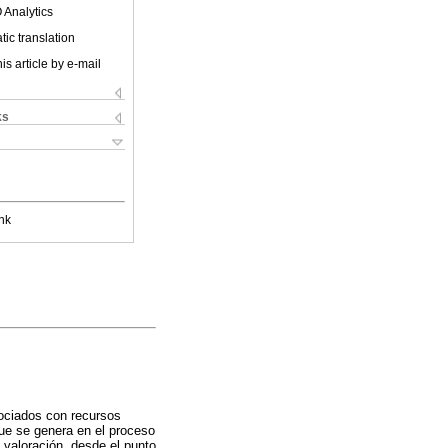
 Analytics
ic translation
is article by e-mail
ks
nk
sociados con recursos
que se genera en el proceso
 valoración, desde el punto