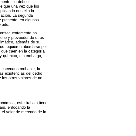
mente les define
 de que una vez que los
plicando con ello la
ización. La segunda
se presenta, en algunos
erado.
y consecuentemente no
bono y proveedor de otros
climático, además de su
tos requieren abordarse por
s que caen en la categoría
 y químico; sin embargo,
 escenario probable, la
as existencias del cedro
e los otros valores de no
onómica, este trabajo tiene
país, enfocando la
 el valor de mercado de la