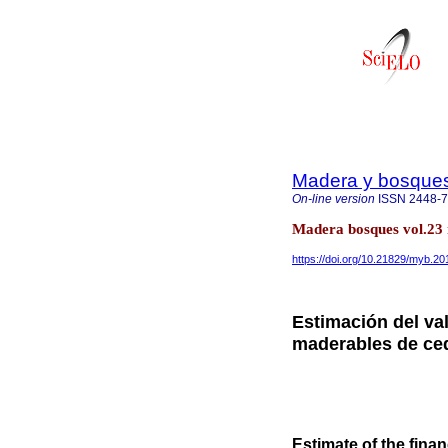
Madera y bosque
On-line version
ISSN
2448-
Madera bosques vol.23
https://doi.org/10.21829/myb.2
Estimación del val
maderables de ced
Estimate of the finan