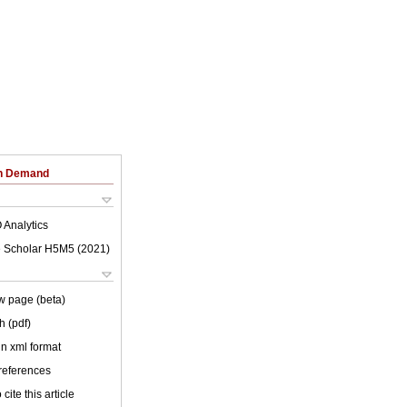
on Demand
 Analytics
 Scholar H5M5 (
2021
)
w page (beta)
h (pdf)
 in xml format
 references
cite this article