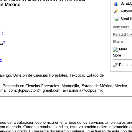
SciELO
 in Mexico
Automat
Send th
Indicators
1
*
Related lin
Share
2
ez
More
More
2
Permali
pingo. División de Ciencias Forestales. Texcoco, Estado de
. Posgrado en Ciencias Forestales. Montecillo, Estado de México, México.
mail.com; jlopezupton@ gmail.com; avila.maria@colpos.mx
ros de la valoración económica en el ámbito de los servicios ambientales a
 con mercado. Como su nombre lo indica, esta valoración utiliza información 
servicio valorado. El presente documento contiene un esfuerzo de este tipo de