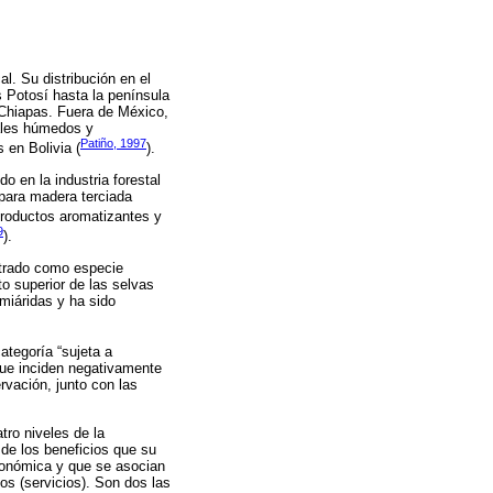
al. Su distribución en el
s Potosí hasta la península
 Chiapas. Fuera de México,
cales húmedos y
Patiño, 1997
 en Bolivia (
).
 en la industria forestal
para madera terciada
 productos aromatizantes y
9
).
ntrado como especie
o superior de las selvas
miáridas y ha sido
ategoría “sujeta a
que inciden negativamente
rvación, junto con las
tro niveles de la
 de los beneficios que su
conómica y que se asocian
os (servicios). Son dos las