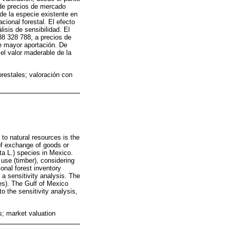
o de precios de mercado
de la especie existente en
cional forestal. El efecto
isis de sensibilidad. El
8 328 788, a precios de
de mayor aportación. De
 el valor maderable de la
restales; valoración con
to natural resources is the
 of exchange of goods or
ta L.) species in Mexico.
 use (timber), considering
onal forest inventory
a sensitivity analysis. The
s). The Gulf of Mexico
o the sensitivity analysis,
s; market valuation