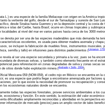
ata L.) es una especie de la familia Meliaceae con origen en la América tropic
 tanto la vertiente del golfo, desde el sur de Tamaulipas y sureste de San Lui
cífico, desde Sinaloa hasta Guerrero y en la depresión central y la costa de
érica e islas del Caribe, hasta Brasil; ocurre en climas tropicales y subtropi
ocalidades al nivel del mar en varios países hasta cerca de los 3000 metros
se denota por ser una de las especies maderables que más demanda ha tenido
características excelentes, es usada para obtener madera aserrada y chapa 
s usos, se incluyen la fabricación de muebles finos, instrumentos musicales,
Linnaeus, 175
rteza, semilla y tallo) en infusiones para distintos padecimientos (
e revela al ser una especie secundaria y primaria a la vez, pues se ha enco
ecundaria de diversas selvas, y también como elemento frecuente en el estrat
potencial para reforestación en zonas degradadas de selva y zonas secas se
Andrade y Solís, 2004
ión de sitios donde hubo explotación minera (
).
icial Mexicana 059 (NOM-059), el cedro rojo en México se encuentra en la c
ecir, es una especie que podría llegar a encontrarse amenazada por factores 
blaciones, por lo que existe la necesidad de promover su recuperación y conse
en los ecosistemas naturales donde se encuentra.
camente todas las especies forestales, provee servicios ambientales a los cua
ie, ecosistema y función. En este sentido, la estimación del valor económico
esenta dificultades ampliamente reconocidas y abordadas en la perspectiva e
tener información de mercado (precios) para un amplio vector de tales benefici