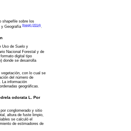
o shapefile sobre los
[Inegi] (2014)
a y Geografía
.
ón
de Uso de Suelo y
ario Nacional Forestal y de
ormato digital tipo
o) donde se desarrolla
 vegetación, con lo cual se
nación del número de
. La información
oordenadas geográficas.
drela odorata L. Por
 por conglomerado y sitio
l, altura de fuste limpio,
iables se calculó el
dimiento de estimadores de