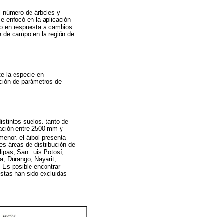
el número de árboles y
e enfocó en la aplicación
ado en respuesta a cambios
e de campo en la región de
te la especie en
mación de parámetros de
istintos suelos, tanto de
tación entre 2500 mm y
enor, el árbol presenta
es áreas de distribución de
lipas, San Luis Potosí,
a, Durango, Nayarit,
 Es posible encontrar
éstas han sido excluidas