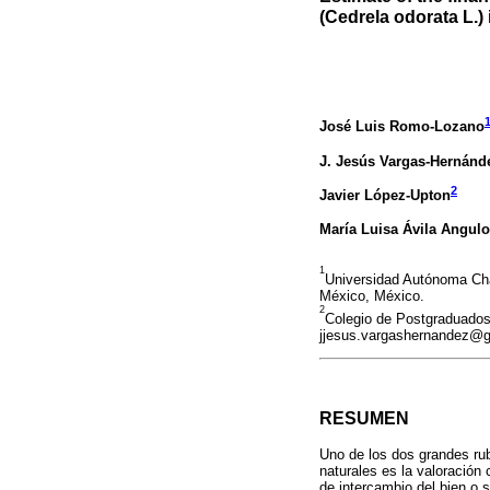
(Cedrela odorata L.)
José Luis Romo-Lozano
J. Jesús Vargas-Hernánd
2
Javier López-Upton
María Luisa Ávila Angulo
1
Universidad Autónoma Cha
México, México.
2
Colegio de Postgraduados
jjesus.vargashernandez@g
RESUMEN
Uno de los dos grandes rub
naturales es la valoración
de intercambio del bien o 