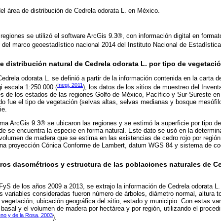
el área de distribución de Cedrela odorata L. en México.
 regiones se utilizó el software ArcGis 9.3®, con información digital en format
s del marco geoestadístico nacional 2014 del Instituto Nacional de Estadístic
de distribución natural de Cedrela odorata L. por tipo de vegetaci
Cedrela odorata L. se definió a partir de la información contenida en la carta 
Inegi, 2011
i escala 1:250 000 (
), los datos de los sitios de muestreo del Invent
es de los estados de las regiones Golfo de México, Pacífico y Sur-Sureste en f
izado fue el tipo de vegetación (selvas altas, selvas medianas y bosque mesófil
ie.
ma ArcGis 9.3® se ubicaron las regiones y se estimó la superficie por tipo de
nde se encuentra la especie en forma natural. Este dato se usó en la determi
y volumen de madera que se estima en las existencias de cedro rojo por región
izó una proyección Cónica Conforme de Lambert, datum WGS 84 y sistema de c
os dasométricos y estructura de las poblaciones naturales de Ce
FyS de los años 2009 a 2013, se extrajo la información de Cedrela odorata L.
variables consideradas fueron número de árboles, diámetro normal, altura tota
e vegetación, ubicación geográfica del sitio, estado y municipio. Con estas var
 basal y el volumen de madera por hectárea y por región, utilizando el proce
no y de la Rosa, 2003
).