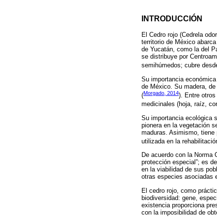
INTRODUCCIÓN
El Cedro rojo (Cedrela odor
territorio de México abarca
de Yucatán, como la del Pa
se distribuye por Centroam
semihúmedos; cubre desde l
Su importancia económica 
de México. Su madera, de 
Morgado, 2014
(
). Entre otro
medicinales (hoja, raíz, co
Su importancia ecológica s
pionera en la vegetación s
maduras. Asimismo, tiene 
utilizada en la rehabilitac
De acuerdo con la Norma Of
protección especial”; es d
en la viabilidad de sus po
otras especies asociadas 
El cedro rojo, como prácti
biodiversidad: gene, espec
existencia proporciona pr
con la imposibilidad de ob