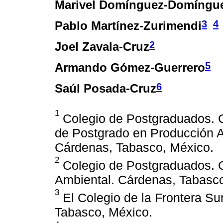
Marivel Domínguez-Domíngu
3
4
Pablo Martínez-Zurimendi
2
Joel Zavala-Cruz
5
Armando Gómez-Guerrero
6
Saúl Posada-Cruz
1
Colegio de Postgraduados.
de Postgrado en Producción Ag
Cárdenas, Tabasco, México.
2
Colegio de Postgraduados. 
Ambiental. Cárdenas, Tabasco
3
El Colegio de la Frontera Su
Tabasco, México.