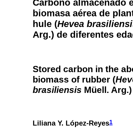
Carbono almacenado e
biomasa aérea de plan
hule (
Hevea brasiliensi
Arg.) de diferentes ed
Stored carbon in the a
biomass of rubber (
Hev
brasiliensis
Müell. Arg.)
1
Liliana Y. López-Reyes