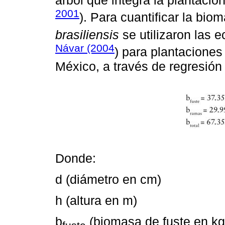
árbol que integra la plantación
2001
). Para cuantificar la bi
brasiliensis
se utilizaron las
Návar (2004
) para plantacione
México, a través de regresión 
Donde:
d (diámetro en cm)
h (altura en m)
b
(biomasa de fuste en kg