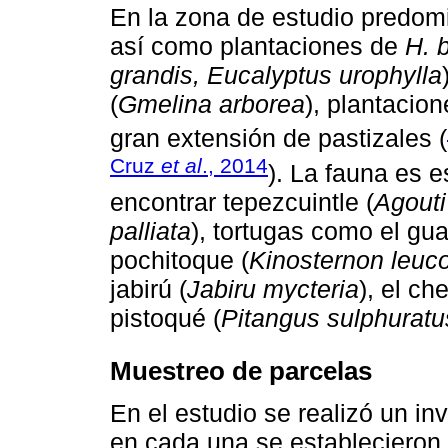
En la zona de estudio predom
así como plantaciones de
H. b
grandis, Eucalyptus urophylla
(
Gmelina arborea
), plantacion
gran extensión de pastizales (
Cruz
et al
., 2014
). La fauna es 
encontrar tepezcuintle (
Agouti
palliata
), tortugas como el gua
pochitoque (
Kinosternon leu
jabirú (
Jabiru mycteria
), el che
pistoqué (
Pitangus sulphuratu
Muestreo de parcelas
En el estudio se realizó un inv
en cada una se establecieron