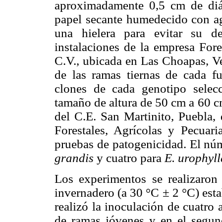
aproximadamente 0,5 cm de diám
papel secante humedecido con ag
una hielera para evitar su de
instalaciones de la empresa For
C.V., ubicada en Las Choapas, Ve
de las ramas tiernas de cada f
clones de cada genotipo sele
tamaño de altura de 50 cm a 60 cm
del C.E. San Martinito, Puebla, 
Forestales, Agrícolas y Pecuari
pruebas de patogenicidad. El núm
grandis
y cuatro para
E. urophyll
Los experimentos se realizaron
invernadero (a 30 °C ± 2 °C) est
realizó la inoculación de cuatro
de ramas jóvenes y en el segun