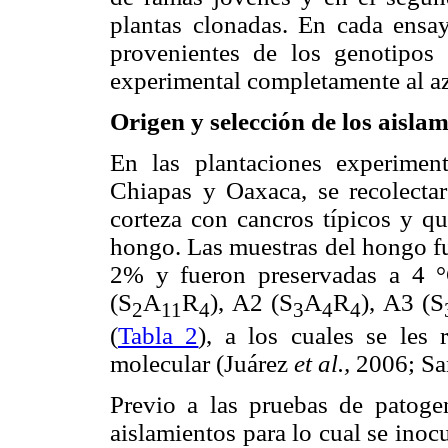
plantas clonadas. En cada ensay
provenientes de los genotipos
experimental completamente al az
Origen y selección de los aisla
En las plantaciones experimen
Chiapas y Oaxaca, se recolecta
corteza con cancros típicos y q
hongo. Las muestras del hongo fu
2% y fueron preservadas a 4 °
(S
A
R
), A2 (S
A
R
), A3 (S
2
11
4
3
4
4
(
Tabla 2
), a los cuales se les 
molecular (Juárez
et al.,
2006; Sa
Previo a las pruebas de patogen
aislamientos para lo cual se ino