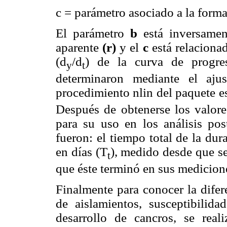
c = parámetro asociado a la forma
El parámetro
b
está inversamen
aparente
(r)
y el
c
está relaciona
(d
/d
) de la curva de progre
y
t
determinaron mediante el aju
procedimiento nlin del paquete es
Después de obtenerse los valore
para su uso en los análisis post
fueron: el tiempo total de la dur
en días (T
), medido desde que se
t
que éste terminó en sus medicion
Finalmente para conocer la difere
de aislamientos, susceptibilid
desarrollo de cancros, se real