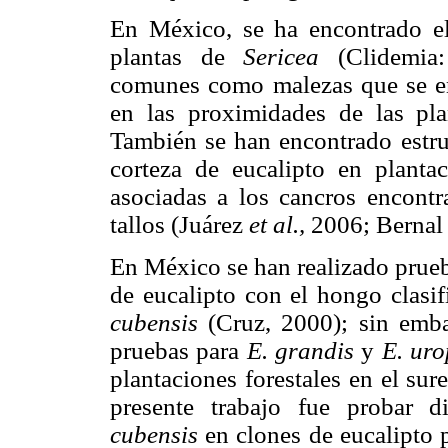
En México, se ha encontrado 
plantas de
Sericea
(Clidemi
comunes como malezas que se enc
en las proximidades de las plan
También se han encontrado estru
corteza de eucalipto en plant
asociadas a los cancros encontr
tallos (Juárez
et al.,
2006; Berna
En México se han realizado prueb
de eucalipto con el hongo clas
cubensis
(Cruz, 2000); sin embar
pruebas para
E. grandis
y
E. uro
plantaciones forestales en el sur
presente trabajo fue probar d
cubensis
en clones de eucalipto 