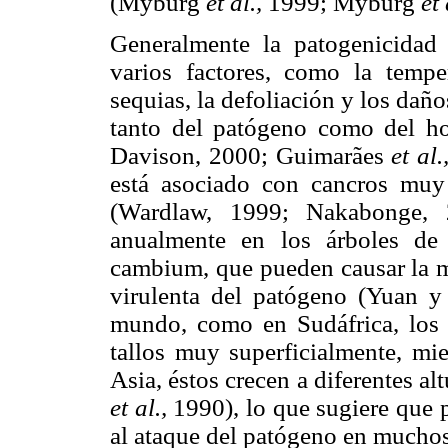
(Myburg
et al.,
1999; Myburg
et 
Generalmente la patogenicidad
varios factores, como la temper
sequias, la defoliación y los dañ
tanto del patógeno como del h
Davison, 2000; Guimarães
et al.
está asociado con cancros muy
(Wardlaw, 1999; Nakabonge, 
anualmente en los árboles de
cambium, que pueden causar la mu
virulenta del patógeno (Yuan 
mundo, como en Sudáfrica, los c
tallos muy superficialmente, mi
Asia, éstos crecen a diferentes al
et al.,
1990), lo que sugiere que pu
al ataque del patógeno en muchos