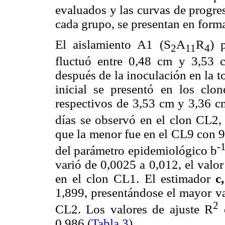
evaluados y las curvas de progre
cada grupo, se presentan en forma
El aislamiento A1 (S
A
R
) 
2
11
4
fluctuó entre 0,48 cm y 3,53 c
después de la inoculación en la t
inicial se presentó en los cl
respectivos de 3,53 cm y 3,36 
días se observó en el clon CL2,
que la menor fue en el CL9 con 9
-
del parámetro epidemiológico b
varió de 0,0025 a 0,012, el valo
en el clon CL1. El estimador
c,
1,899, presentándose el mayor va
2
CL2. Los valores de ajuste R
e
0,986 (
Tabla 3
).