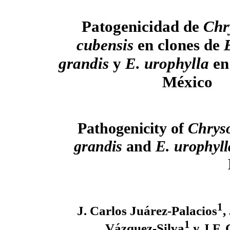
Patogenicidad de
Chr
cubensis
en clones de
grandis
y
E. urophylla
en 
México
Pathogenicity of
Chryso
grandis
and
E. urophyll
1
J. Carlos Juárez-Palacios
,
1
Vázquez-Silva
y J.F.