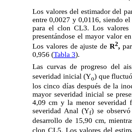
Los valores del estimador del p
entre 0,0027 y 0,0116, siendo el
para el clon CL3. Los valores
presentándose el mayor valor en
2
Los valores de ajuste de
R
,
par
0,956 (
Tabla 3
).
Las curvas de progreso del ai
severidad inicial (Y
) que fluctu
o
los cinco días después de la ino
mayor severidad inicial se pre
4,09 cm y la menor severidad f
severidad Anal (Y
) se observó
f
desarrollo de 15,90 cm, mientra
clon CL5. Los valores del esti