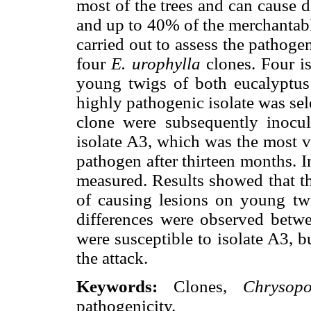
most of the trees and can cause
and up to 40% of the merchantabl
carried out to assess the pathoge
four
E. urophylla
clones. Four i
young twigs of both eucalyptus 
highly pathogenic isolate was sele
clone were subsequently inocul
isolate A3, which was the most vi
pathogen after thirteen months. In
measured. Results showed that th
of causing lesions on young t
differences were observed betwee
were susceptible to isolate A3, b
the attack.
Keywords:
Clones,
Chrysopo
pathogenicity.