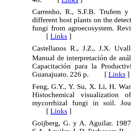
Carrenho, R., S.F.B. Trufem y
different host plants on the dete
fungi from agroecosystem. Revis
[
Links
]
Castellanos R., J.Z., J.X. Uval
Manual de interpretación de anál
Capacitación para la Producti
Guanajuato. 226 p. [
Links
]
Feng, G.Y., Y. Su, X. Li, H. Wa
Histochemical visualization 
mycorrhizal fungi in soil. Jou
[
Links
]
Goijberg, G. y A. Aguilar. 198