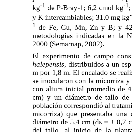
-1
-1
kg
de P-Bray-1; 6,2 cmol kg
;
y K intercambiables; 31,0 mg kg
1
de Fe, Cu, Mn, Zn y B; y 42%
metodologías indicadas en la 
2000 (Semarnap, 2002).
El experimento de campo consi
halepensis,
distribuidos a un esp
m por 1,8 m. El encalado se realiz
se inocularon con la micorriza y
con altura inicial promedio de 4
cm) y un diámetro de tallo de 
población correspondió al tratami
micorriza) que presentaba una
diámetro de 5,4 cm (ds = ± 0,7 c
del tallo, al inicio de la pla