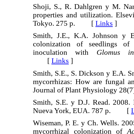
Shoji, S., R. Dahlgren y M. Nan
properties and utilization. Els
Tokyo. 275 p. [
Links
]
Smith, J.E., K.A. Johnson y E
colonization of seedlings of
inoculation with
Glomus int
[
Links
]
Smith, S.E., S. Dickson y E.A. Sm
mycorrhizas: How are fungal and
Journal of Plant Physiology 2
Smith, S.E. y D.J. Read. 2008.
Nueva York, EUA. 787 p. [
Wiseman, P. E. y Ch. Wells. 2005
mycorrhizal colonization of
A