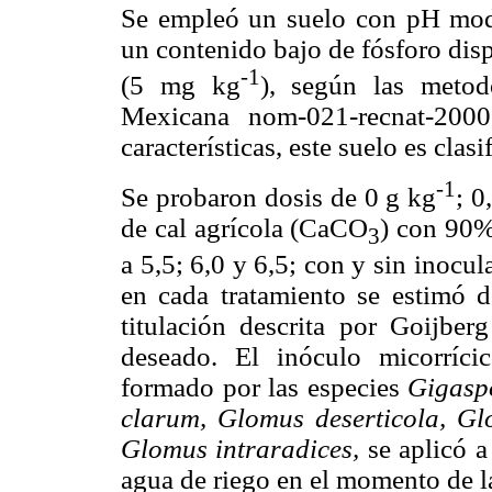
Se empleó un suelo con pH mod
un contenido bajo de fósforo dis
-1
(5 mg kg
), según las metod
Mexicana nom-021-recnat-200
características, este suelo es cla
-1
Se probaron dosis de 0 g kg
; 0
de cal agrícola (CaCO
) con 90%
3
a 5,5; 6,0 y 6,5; con y sin inocul
en cada tratamiento se estimó d
titulación descrita por Goijber
deseado. El inóculo micorríc
formado por las especies
Gigasp
clarum, Glomus deserticola, G
Glomus intraradices,
se aplicó a
agua de riego en el momento de l