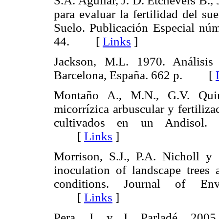
S.A. Aguilar, J. D. Etchevers B., 
para evaluar la fertilidad del s
Suelo. Publicación Especial nú
44. [
Links
]
Jackson, M.L. 1970. Análisis
Barcelona, España. 662 p. [
Montaño A., M.N., G.V. Quir
micorrízica arbuscular y fertiliz
cultivados en un Andisol. T
[
Links
]
Morrison, S.J., P.A. Nicholl y
inoculation of landscape trees 
conditions. Journal of Envi
[
Links
]
Pera, J. y J. Parladé. 2005