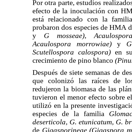
Por otra parte, estudios realiza
efecto de la inoculación con HM
está relacionado con la famil
probaron dos especies de HMA de
y
G mosseae), Acaulospora
Acaulospora morrowiae)
y
G
Scutellospora calospora)
en su 
crecimiento de pino blanco
(Pinu
Después de siete semanas de des
que colonizó las raíces de l
redujeron la biomasa de las plán
tuvieron el menor efecto sobre e
utilizó en la presente investiga
especies de la familia
Glomac
deserticola, G. etunicatum, G. b
de
Gigasporineae (Gigaspora ma