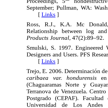
Proceedings, 5
nondestructi
September; Pullman, WA: Washi
[
Links
]
Ross, R.J., K.A. Mc Donald
Relationship between log and
Products Journal,
47(2):89–9
Smulski, S. 1997. Engineered 
Designers and Users. PFS Resea
[
Links
]
Trejo, E. 2006. Determinación de
caribaea var. hondurensis
en
(Chaguaramas Norte y Guayamu
Terranova de Venezuela. Centro 
Postgrado (CEPAF). Facultad 
Universidad de Los Andes 