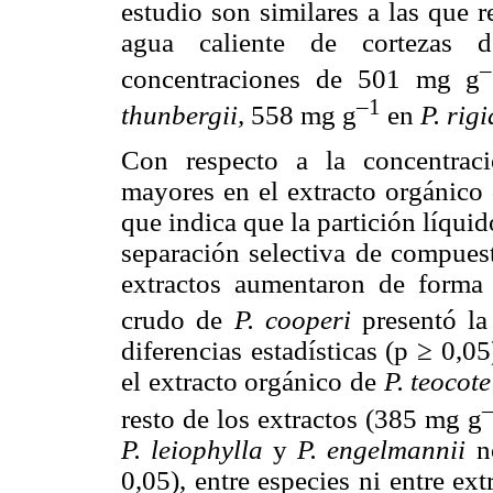
estudio son similares a las que
agua caliente de cortezas d
concentraciones de 501 mg g
–1
thunbergii,
558 mg g
en
P. rig
Con respecto a la concentraci
mayores en el extracto orgánico 
que indica que la partición líquid
separación selectiva de compuest
extractos aumentaron de forma s
crudo de
P. cooperi
presentó l
diferencias estadísticas (p ≥ 0,05
el extracto orgánico de
P. teocot
resto de los extractos (385 mg g
P. leiophylla
y
P. engelmannii
n
0,05), entre especies ni entre ex