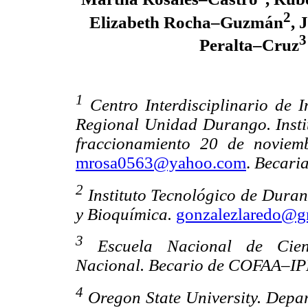
2
Elizabeth Rocha–Guzmán
, 
3
Peralta–Cruz
1
Centro Interdisciplinario de I
Regional Unidad Durango. Instit
fraccionamiento 20 de noviem
mrosa0563@yahoo.com
.
Becari
2
Instituto Tecnológico de Dura
y Bioquímica.
gonzalezlaredo@g
3
Escuela Nacional de Ciencia
Nacional. Becario de COFAA–IP
4
Oregon State University. Depa