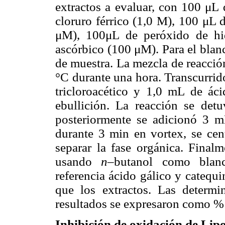
extractos a evaluar, con 100 μL
cloruro férrico (1,0 M), 100 μL 
μM), 100μL de peróxido de hi
ascórbico (100 μM). Para el blan
de muestra. La mezcla de reacció
°C durante una hora. Transcurrid
tricloroacético y 1,0 mL de áci
ebullición. La reacción se detu
posteriormente se adicionó 3
durante 3 min en vortex, se ce
separar la fase orgánica. Final
usando
n
–butanol como blanc
referencia ácido gálico y catequ
que los extractos. Las determi
resultados se expresaron como % 
Inhibición de oxidación de Lip