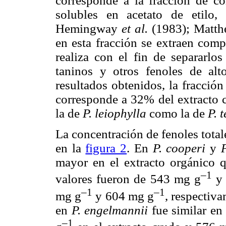
corresponde a la fracción de c
solubles en acetato de etilo
Hemingway
et al.
(1983); Matt
en esta fracción se extraen com
realiza con el fin de separarlos
taninos y otros fenoles de al
resultados obtenidos, la fracci
corresponde a 32% del extracto 
la de
P. leiophylla
como la de
P. 
La concentración de fenoles total
en la
figura 2
. En
P. cooperi
y
mayor en el extracto orgánico q
–1
valores fueron de 543 mg g
y 
–1
–1
mg g
y 604 mg g
, respectiva
en
P. engelmannii
fue similar en
–1