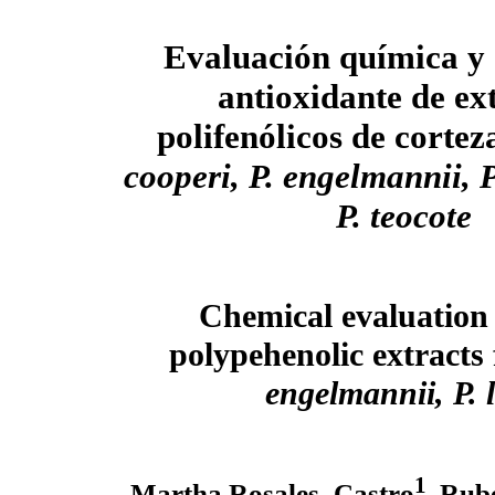
Evaluación química y
antioxidante de ex
polifenólicos de cortez
cooperi, P. engelmannii, P
P. teocote
Chemical evaluation 
polypehenolic extracts
engelmannii, P. 
1
Martha Rosales–Castro
, Rub