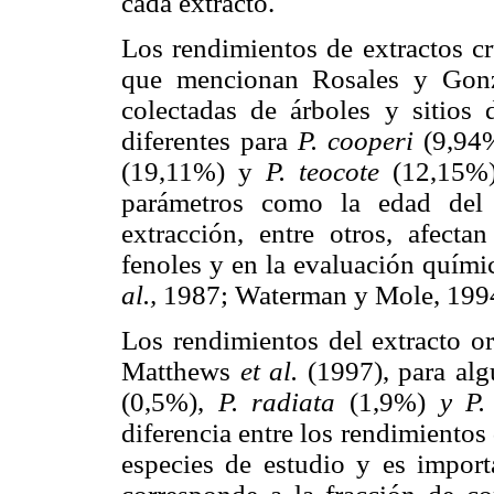
cada extracto.
Los rendimientos de extractos c
que mencionan Rosales y Gonzá
colectadas de árboles y sitios d
diferentes para
P. cooperi
(9,94
(19,11%) y
P. teocote
(12,15%)
parámetros como la edad del 
extracción, entre otros, afecta
fenoles y en la evaluación quím
al.,
1987; Waterman y Mole, 199
Los rendimientos del extracto or
Matthews
et al.
(1997), para al
(0,5%),
P. radiata
(1,9%)
y P.
diferencia entre los rendimientos
especies de estudio y es import