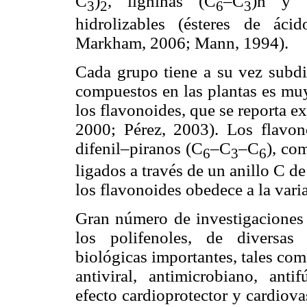
C
)
, ligninas (C
–C
)n y t
3
2
6
3
hidrolizables (ésteres de ác
Markham, 2006; Mann, 1994).
Cada grupo tiene a su vez subdiv
compuestos en las plantas es mu
los flavonoides, que se reporta 
2000; Pérez, 2003). Los flavo
difenil–piranos (C
–C
–C
), co
6
3
6
ligados a través de un anillo C de
los flavonoides obedece a la varia
Gran número de investigaciones 
los polifenoles, de diversas 
biológicas importantes, tales com
antiviral, antimicrobiano, anti
efecto cardioprotector y cardiov