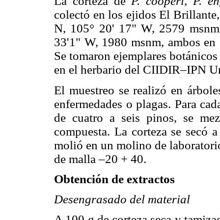
La corteza de
P. cooperi, P. e
colectó en los ejidos El Brillant
N, 105° 20' 17" W, 2579 msnm 
33'1" W, 1980 msnm, ambos en 
Se tomaron ejemplares botánicos 
en el herbario del CIIDIR–IPN 
El muestreo se realizó en árbole
enfermedades o plagas. Para cada
de cuatro a seis pinos, se me
compuesta. La corteza se secó a
molió en un molino de laboratori
de malla –20 + 40.
Obtención de extractos
Desengrasado del material
A 100 g de corteza seca y tamiza