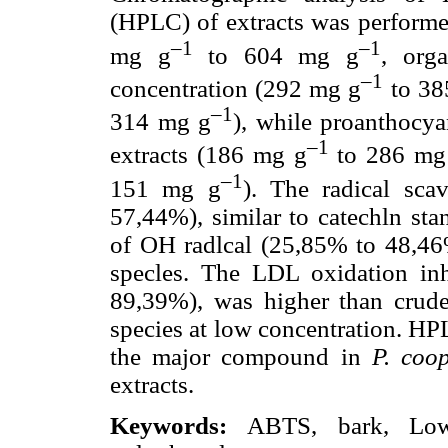
(HPLC) of extracts was performe
–1
–1
mg g
to 604 mg g
, org
–1
concentration (292 mg g
to 38
–1
314 mg g
), while proanthocya
–1
extracts (186 mg g
to 286 mg
–1
151 mg g
). The radical sc
57,44%), similar to catechln st
of OH radlcal (25,85% to 48,46%)
specles. The LDL oxidation inh
89,39%), was higher than crude 
species at low concentration. H
the major compound in
P. coo
extracts.
Keywords:
ABTS, bark, Low