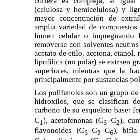
corteza es compleja, al igual
(celulosa y hemicelulosa) y lign
mayor concentración de extraí
amplia variedad de compuestos 
lumen celular o impregnando l
removerse con solventes neutros 
acetato de etilo, acetona, etanol,
lipofílica (no polar) se extraen gr
superiores, mientras que la frac
principalmente por sustancias po
Los polifenoles son un grupo de
hidroxilos, que se clasifican
carbono de su esqueleto base: fe
C
), acetofenonas (C
–C
), cu
1
6
2
flavonoides (C
–C
–C
), bifl
6
3
6