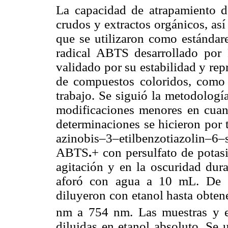
La capacidad de atrapamiento de
crudos y extractos orgánicos, así
que se utilizaron como estándare
radical ABTS desarrollado po
validado por su estabilidad y rep
de compuestos coloridos, como e
trabajo. Se siguió la metodolog
modificaciones menores en cuan
determinaciones se hicieron por 
azinobis–3–etilbenzotiazolin–6–
ABTS
.
+ con persulfato de potas
agitación y en la oscuridad dur
aforó con agua a 10 mL. De e
diluyeron con etanol hasta obten
nm a 754 nm. Las muestras y e
diluidas en etanol absoluto. Se 