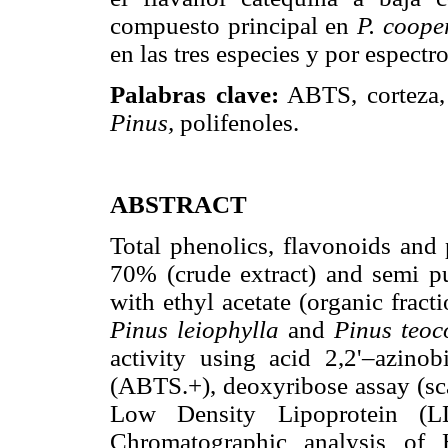
compuesto principal en
P. coope
en las tres especies y por espect
Palabras clave:
ABTS, corteza,
Pinus,
polifenoles.
ABSTRACT
Total phenolics, flavonoids and
70% (crude extract) and semi pur
with ethyl acetate (organic fract
Pinus leiophylla
and
Pinus teo
activity using acid 2,2'–azinobi
(ABTS.+), deoxyribose assay (sc
Low Density Lipoprotein (LD
Chromatographic analysis of 