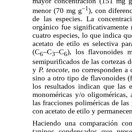
mayor concentración (151 mg 
–1
menor (70 mg g
), con diferenc
de las especies. La concentrac
orgánico fue significativamente 
cuatro especies, lo que indica q
acetato de etilo es selectiva pa
(C
–C
–C
), los flavonoides m
6
3
6
semipurificados de las cortezas 
y
P. teocote,
no corresponden a c
sino a otro tipo de flavonoides (
los resultados indican que las 
monoméricas y/o oligoméricas, 
las fracciones poliméricas de las
con acetato de etilo y permanecen
Haciendo una comparación con 
taninos condensados que pres