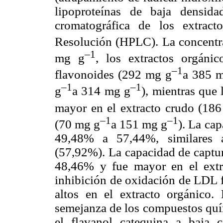
lipoproteínas de baja densid
cromatográfica de los extrac
Resolución (HPLC). La concentr
–1
mg g
, los extractos orgáni
–1
flavonoides (292 mg g
a 385 
–1
–1
g
a 314 mg g
), mientras que
mayor en el extracto crudo (18
–1
–1
(70 mg g
a 151 mg g
). La ca
49,48% a 57,44%, similares a
(57,92%). La capacidad de captur
48,46% y fue mayor en el extra
inhibición de oxidación de LDL 
altos en el extracto orgánic
semejanza de los compuestos quím
el flavanol catequina a baja c