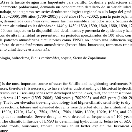
A) es la fuente de agua más Importante para Saltillo, Coahuila y poblaciones al
 Incremento poblacional, demanda un conocimiento detallado de su variabilidad 
trabajo, se integraron tres series dendrocronológicas regionales a lo largo del gra
1595–2006), 306 años (1700–2005) y 603 años (1400–2002), para la parte baja, me
ja, desarrollada con
Pinus cembroides
fue más sensible a periodos secos. Sequías 
adiente altitudinal en las décadas de 1440 y 1450; 1530, 1590, 1640, 1660, 1690, 
00, con impacto en la disponibilidad de alimentos y presencia de epidemias y ham
ecos de alta intensidad se presentaron en periodos aproximados de 100 años, con
de patrones atmosféricos circulatorios como ENSO, no indicó una influencia sign
fecto de otros fenómenos atmosféricos (frentes fríos, huracanes, tormentas tropi
ento climático de esta montaña.
logía, hidroclima,
Pinus cembroides,
sequía, Sierra de Zapalinamé.
Is the most important source of water for Saltillo and neighboring settlements. P
rces, therefore it is necessary to have a better understanding of historical hydrocl
er resources. Tree–ring series were developed for the lower, mid, and upper sections
gth was 412 years (1595–2006), 306 years (17002005), and 603 years (1400–200
ly. The lower elevation tree–ring chronology had higher climatic sensitivity to dry
on sections. Intense and extended droughts were detected along the altitudinal gr
, 1690s, 1710s, 1740s, 1750s, 1760s, 1790s, 1860s, 1890s, 1920s, 1950s, and 20
 epidemic outbreaks. Severe droughts were detected at frequencies of 100 year
. The climatic Influence of ENSO in determining hydroclimatic behavior of SZA 
(cold fronts, hurricanes, tropical storms) could better explain the historical 
range.