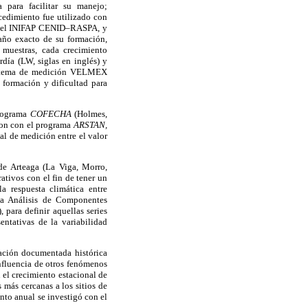
 para facilitar su manejo;
ocedimiento fue utilizado con
ía del INIFAP CENID–RASPA, y
 año exacto de su formación,
 muestras, cada crecimiento
día (LW, siglas en inglés) y
 sistema de medición VELMEX
a formación y dificultad para
programa
COFECHA
(Holmes,
ron con el programa
ARSTAN,
ual de medición entre el valor
de Arteaga (La Viga, Morro,
tivos con el fin de tener un
 la respuesta climática entre
tina Análisis de Componentes
, para definir aquellas series
ntativas de la variabilidad
ación documentada histórica
nfluencia de otros fenómenos
n el crecimiento estacional de
 más cercanas a los sitios de
ento anual se investigó con el