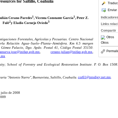
resources for Saltillo, Coahuila
Traduc
Enviar 
1
1
Indicadore
Julián Cerano Paredes
, Vicenta Constante García
, Peter Z.
2
3
Fulé
y Eladio Cornejo Oviedo
Links rela
Compartir
Otros
stigaciones Forestales, Agrícolas y Pecuarias. Centro Nacional
Otros
narla Relación Agua–Suelo–Planta–Atmósfera. Km 6.5 margen
Gómez Palacio, Dgo. Apdo. Postal 41, Código Postal 35150.
Permali
lanueva.jose@inifap.gob.mx
,
cerano.julian@inifap.gob.mx
,
b.mx
ty; School of Forestry and Ecological Restoration Institute. P. O. Box 1508
ia "Antonio Narro", Buenavista, Saltillo, Coahuila.
cor61@prodigy.net.mx
.
 julio de 2008
2009