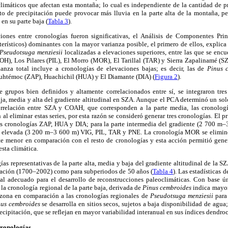
limáticos que afectan esta montaña; lo cual es independiente de la cantidad de pr
nto de precipitación puede provocar más lluvia en la parte alta de la montaña, p
n su parte baja (
Tabla 3
).
iones entre cronologías fueron significativas, el Análisis de Componentes Prin
terísticos) dominantes con la mayor varianza posible, el primero de ellos, explica
Pseudotsuga menziesii
localizadas a elevaciones superiores, entre las que se en
OH), Los Pilares (PIL), El Morro (MOR), El Tarillal (TAR) y Sierra Zapalinamé (
anza total incluye a cronologías de elevaciones bajas; es decir, las de
Pinus 
auhtémoc (ZAP), Huachichil (HUA) y El Diamante (DIA) (
Figura 2
).
 grupos bien definidos y altamente correlacionados entre sí, se integraron tre
baja, media y alta del gradiente altitudinal en SZA. Aunque el PCA determinó un sol
orrelación entre SZA y COAH, que corresponden a la parte media, las cronología
al eliminar estas series, por esta razón se consideró generar tres cronologías. El p
as cronologías ZAP, HUA y DIA; para la parte intermedia del gradiente (2 700 m–
 elevada (3 200 m–3 600 m) VIG, PIL, TAR y PNE. La cronología MOR se eliminó d
te menor en comparación con el resto de cronologías y esta acción permitió gen
sta climática.
as representativas de la parte alta, media y baja del gradiente altitudinal de la SZ
ación (1700–2002) como para subperiodos de 50 años (
Tabla 4
). Las estadísticas 
al adecuado para el desarrollo de reconstrucciones paleoclimáticas. Con base ú
 la cronología regional de la parte baja, derivada de
Pinus cembroides
indica mayor
a zona en comparación a las cronologías regionales de
Pseudotsuga menziesii
para
nus cembroides
se desarrolla en sitios secos, sujetos a baja disponibilidad de agua
ecipitación, que se reflejan en mayor variabilidad interanual en sus índices dendro
cronologías