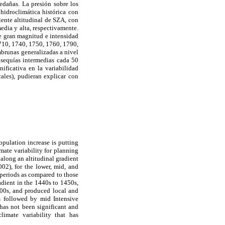
edañas. La presión sobre los
hidroclimática histórica con
diente altitudinal de SZA, con
dia y alta, respectivamente.
de gran magnitud e intensidad
1710, 1740, 1750, 1760, 1790,
brunas generalizadas a nivel
 sequías intermedias cada 50
ificativa en la variabilidad
cales), pudieran explicar con
opulation increase is putting
imate variability for planning
 along an altitudinal gradient
2), for the lower, mid, and
 periods as compared to those
adient in the 1440s to 1450s,
00s, and produced local and
s followed by mid Intensive
has not been significant and
climate variability that has