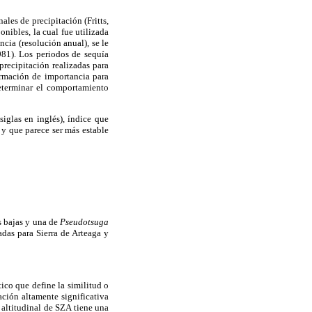
ales de precipitación (Fritts,
nibles, la cual fue utilizada
ncia (resolución anual), se le
981). Los periodos de sequía
precipitación realizadas para
ormación de importancia para
eterminar el comportamiento
siglas en inglés), índice que
l y que parece ser más estable
s bajas y una de
Pseudotsuga
adas para Sierra de Arteaga y
ico que define la similitud o
ación altamente significativa
e altitudinal de SZA tiene una