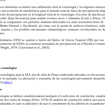
cos obtenidos se realizó una calibración entre la cronología y los registros estacion
 una ecuación de transferencia para el periodo total de datos de precipitación dispo
cción de precipitación en la longitud total de la cronología. A la serie de alta frecue
exible (baja frecuencia) para resaltar eventos secos o húmedos (Cook y Peters, 1
ón se compararon con periodos similares detectados en otras reconstrucciones de 
a Madre Oriental y Occidental, así como con la ayuda de archivos históricos, inf
as sequías y los posibles mecanismos climatológicos comunes involucrados en d
nes.
l fenómeno
ENSO
se analizó a través del Índice de Lluvia Tropical (TRI, por sus 
 variación de
ENSO,
al constituir anomalías de precipitación en el Pacífico Centra
 (Wright, 1979; Cleaveland
et al.,
2003).
s cronologías
cronologías para la SZA, tres de ellas de
Pinus cembroides
ubicadas en elevacione
 de la montaña. La ubicación y extensión de las cronologías previamente desarroll
 la
tabla 2
.
as
ologías se definió estadísticamente mediante el coeficiente de correlación, estadíst
re dos series de tiempo (Fritts, 1976). El análisis de correlación indicó una asoci
nalizadas, lo cual es indicativo de que el crecimiento de los árboles en el gradient