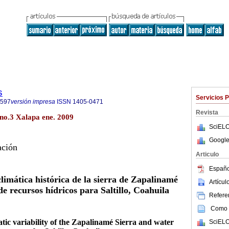
s
Servicios 
7597
versión impresa
ISSN
1405-0471
Revista
no.3 Xalapa ene. 2009
SciELO
Google
ación
Articulo
Españo
limática histórica de la sierra de Zapalinamé
Artícu
de recursos hídricos para Saltillo, Coahuila
Referen
Como c
atic variability of the Zapalinamé Sierra and water
SciELO