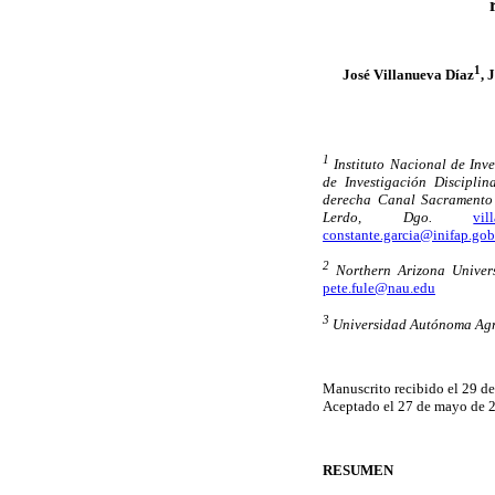
1
José Villanueva Díaz
, 
1
Instituto Nacional de Inve
de Investigación Discipli
derecha Canal Sacramento 
Lerdo, Dgo.
vil
constante.garcia@inifap.go
2
Northern Arizona Universi
pete.fule@nau.edu
3
Universidad Autónoma Agrar
Manuscrito recibido el 29 de
Aceptado el 27 de mayo de 
RESUMEN