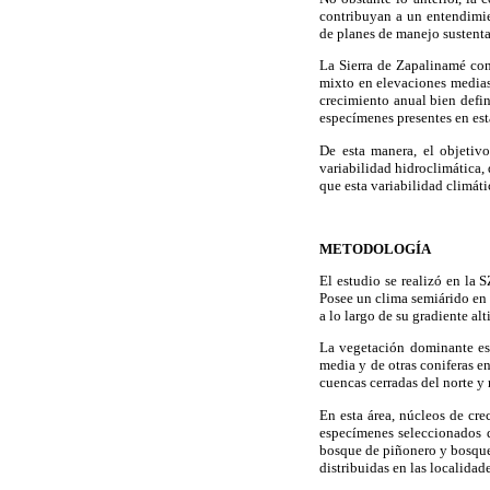
contribuyan a un entendimien
de planes de manejo sustenta
La Sierra de Zapalinamé con
mixto en elevaciones medias
crecimiento anual bien defi
especímenes presentes en es
De esta manera, el objetivo
variabilidad hidroclimática, 
que esta variabilidad climát
METODOLOGÍA
El estudio se realizó en la 
Posee un clima semiárido en 
a lo largo de su gradiente alt
La vegetación dominante es 
media y de otras coniferas e
cuencas cerradas del norte 
En esta área, núcleos de cre
especímenes seleccionados
bosque de piñonero y bosque m
distribuidas en las localida