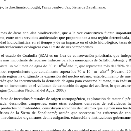
y, hydroclimate, drought,
Pinus cembroides,
Sierra de Zapaliname
.
mas de áreas con alta biodiversidad, que a la vez constituyen fuente important
smo, entre otros servicios ambientales que proporcionan a una región determinada,
idad hidroclimática en el tiempo y de su impacto en el ciclo hidrológico, tasas d
interrelaciones ecológicas con el resto de sus componentes.
 el estado de Coahuila (SZA) es un área de conservación prioritaria, que indep
te más importante de recursos hídricos para los municipios de Saltillo, Arteaga y 
6
3
–1
inistra un volumen de agua de 30 x 10
m
año
, que representa más del 50% del
6
3
–1
rbe; requerimiento que actualmente supera los 70 x 10
m
año
(Navarro, 20
esta región ha originado la expansión del núcleo urbano, establecimiento de nu
uación que ha incrementado la demanda de agua para consumo humano, uso industr
on un incremento en el volumen de extracción de agua del acuífero, lo que acarr
 agua (Comisión Nacional del Agua, 2006).
efecto de incendios forestales de origen antropogénico, explotación de material pé
nada, desarrollos campestres; entre otras acciones derivadas de actividades
 productos no maderables, constituyen acciones de disturbio que ejercen una fuerte
ióticos de la Sierra de Zapalinamé; acción que sobrepasa los esfuerzos de con
n involucrados organismos de investigación, educación e instituciones gubernam
conservación de esta zona se considera de alta prioridad para el municipio de Salt