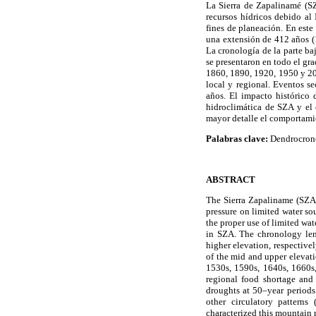
La Sierra de Zapalinamé (SZ
recursos hídricos debido al
fines de planeación. En este 
una extensión de 412 años (
La cronología de la parte ba
se presentaron en todo el gr
1860, 1890, 1920, 1950 y 20
local y regional. Eventos s
años. El impacto histórico 
hidroclimática de SZA y el e
mayor detalle el comportami
Palabras clave:
Dendrocrono
ABSTRACT
The Sierra Zapaliname (SZA) 
pressure on limited water sou
the proper use of limited wat
in SZA. The chronology len
higher elevation, respective
of the mid and upper elevati
1530s, 1590s, 1640s, 1660s
regional food shortage and
droughts at 50–year periods
other circulatory patterns 
characterized this mountain 