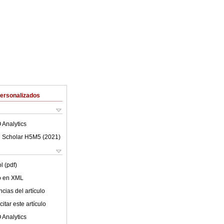
Personalizados
 Analytics
 Scholar H5M5 (
2021
)
l (pdf)
lo en XML
cias del artículo
itar este artículo
 Analytics