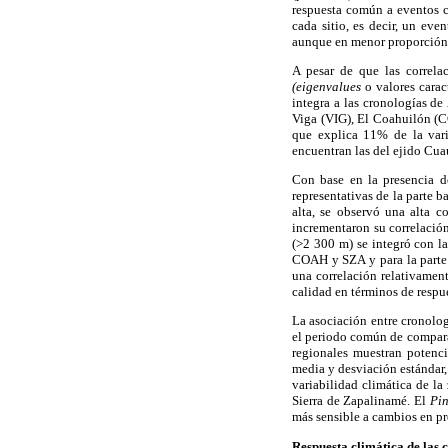
respuesta común a eventos c
cada sitio, es decir, un eve
aunque en menor proporción e
A pesar de que las correlac
(eigenvalues
o valores carac
integra a las cronologías de
Viga (VIG), El Coahuilón (C
que explica 11% de la vari
encuentran las del ejido Cu
Con base en la presencia de
representativas de la parte 
alta, se observó una alta c
incrementaron su correlación 
(>2 300 m) se integró con l
COAH y SZA y para la parte
una correlación relativamen
calidad en términos de respue
La asociación entre cronologí
el periodo común de compar
regionales muestran potenci
media y desviación estándar,
variabilidad climática de l
Sierra de Zapalinamé. El
Pi
más sensible a cambios en pr
Respuesta climática de las 