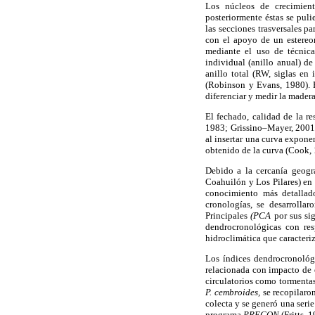
Los núcleos de crecimient
posteriormente éstas se puli
las secciones trasversales 
con el apoyo de un estereom
mediante el uso de técnica
individual (anillo anual) d
anillo total (RW, siglas e
(Robinson y Evans, 1980). 
diferenciar y medir la madera
El fechado, calidad de la r
1983; Grissino–Mayer, 2001)
al insertar una curva exponen
obtenido de la curva (Cook, 
Debido a la cercanía geogr
Coahuilón y Los Pilares) en
conocimiento más detallado
cronologías, se desarrollar
Principales
(PCA
por sus si
dendrocronológicas con res
hidroclimática que caracteriz
Los índices dendrocronológ
relacionada con impacto de 
circulatorios como tormentas 
P. cembroides,
se recopilaro
colecta y se generó una serie
programa
PRECON
(Fritts, 