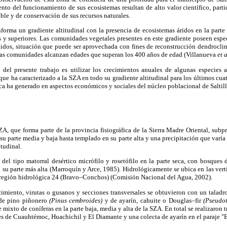
to del funcionamiento de sus ecosistemas resultan de alto valor científico, parti
ble y de conservación de sus recursos naturales.
forma un gradiente altitudinal con la presencia de ecosistemas áridos en la parte
 y superiores. Las comunidades vegetales presentes en este gradiente poseen espec
nidos, situación que puede ser aprovechada con fines de reconstrucción dendroclim
tas comunidades alcanzan edades que superan los 400 años de edad (Villanueva
et a
 del presente trabajo es utilizar los crecimientos anuales de algunas especies
que ha caracterizado a la SZA en todo su gradiente altitudinal para los últimos cuatr
ica ha generado en aspectos económicos y sociales del núcleo poblacional de Saltil
SZA, que forma parte de la provincia fisiográfica de la Sierra Madre Oriental, subp
su parte media y baja hasta templado en su parte alta y una precipitación que va
itudinal.
del tipo matorral desértico micrófilo y rosetófilo en la parte seca, con bosques 
n su parte más alta (Marroquín y Arce, 1985). Hidrológicamente se ubica en las ver
y región hidrológica 24 (Bravo–Conchos) (Comisión Nacional del Agua, 2002).
cimiento, virutas o gusanos y secciones transversales se obtuvieron con un taladro
 de pino piñonero
(Pinus cembroides)
y de ayarín, cahuite o Douglas–fir
(Pseudo
ixto de coníferas en la parte baja, media y alta de la SZA. En total se realizaron 
des de Cuauhtémoc, Huachichil y El Diamante y una colecta de ayarín en el paraje "E