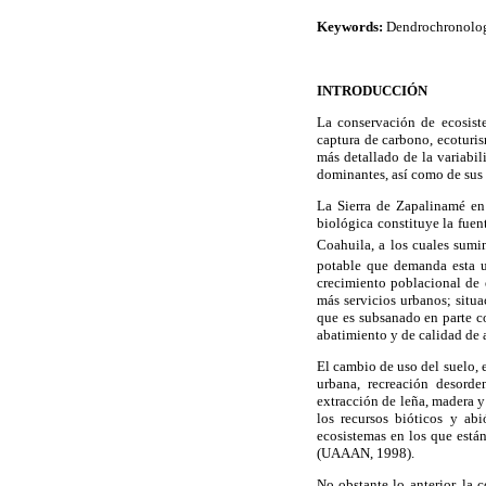
Keywords:
Dendrochronolog
INTRODUCCIÓN
La conservación de ecosiste
captura de carbono, ecoturi
más detallado de la variabil
dominantes, así como de sus 
La Sierra de Zapalinamé en
biológica constituye la fuen
Coahuila, a los cuales sum
potable que demanda esta u
crecimiento poblacional de 
más servicios urbanos; sit
que es subsanado en parte c
abatimiento y de calidad de
El cambio de uso del suelo, 
urbana, recreación desorde
extracción de leña, madera y
los recursos bióticos y ab
ecosistemas en los que está
(UAAAN, 1998).
No obstante lo anterior, la 