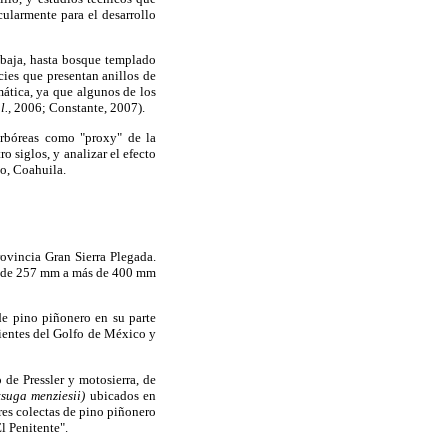
cularmente para el desarrollo
 baja, hasta bosque templado
ies que presentan anillos de
ática, ya que algunos de los
l.,
2006; Constante, 2007).
 arbóreas como "proxy" de la
o siglos, y analizar el efecto
lo, Coahuila.
rovincia Gran Sierra Plegada.
ría de 257 mm a más de 400 mm
de pino piñonero en su parte
tientes del Golfo de México y
 de Pressler y motosierra, de
tsuga menziesii)
ubicados en
tres colectas de pino piñonero
l Penitente".