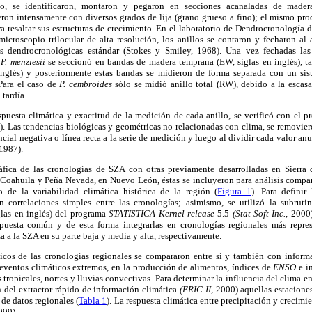
o, se identificaron, montaron y pegaron en secciones acanaladas de madera
eron intensamente con diversos grados de lija (grano grueso a fino); el mismo pr
para resaltar sus estructuras de crecimiento. En el laboratorio de Dendrocronolog
icroscopio trilocular de alta resolución, los anillos se contaron y fecharon al
s dendrocronológicas estándar (Stokes y Smiley, 1968). Una vez fechadas las
e
P. menziesii
se seccionó en bandas de madera temprana (EW, siglas en inglés), tar
n inglés) y posteriormente estas bandas se midieron de forma separada con un
Para el caso de
P. cembroides
sólo se midió anillo total (RW), debido a la escas
 tardía.
espuesta climática y exactitud de la medición de cada anillo, se verificó con el 
. Las tendencias biológicas y geométricas no relacionadas con clima, se removie
cial negativa o línea recta a la serie de medición y luego al dividir cada valor an
1987).
áfica de las cronologías de SZA con otras previamente desarrolladas en Sierra 
 Coahuila y Peña Nevada, en Nuevo León, éstas se incluyeron para análisis compara
 de la variabilidad climática histórica de la región (
Figura 1
). Para definir
on correlaciones simples entre las cronologías; asimismo, se utilizó la subru
glas en inglés) del programa
STATISTICA Kernel release
5.5
(Stat Soft Inc.,
2000)
puesta común y de esta forma integrarlas en cronologías regionales más represe
a a la SZA en su parte baja y media y alta, respectivamente.
icos de las cronologías regionales se compararon entre sí y también con inform
eventos climáticos extremos, en la producción de alimentos, índices de
ENSO
e i
tropicales, nortes y lluvias convectivas. Para determinar la influencia del clima e
n del extractor rápido de información climática
(ERIC II,
2000) aquellas estaciones
 de datos regionales (
Tabla 1
). La respuesta climática entre precipitación y crecimi
1999).