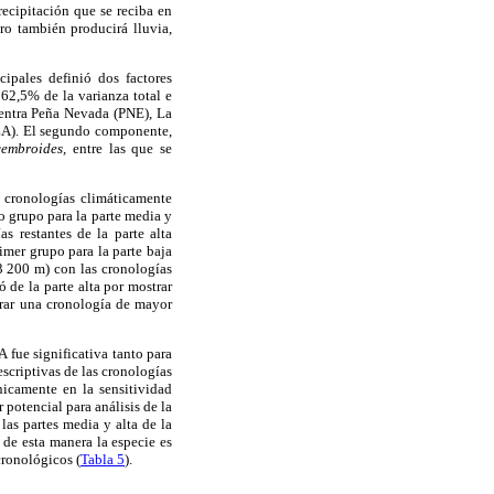
ecipitación que se reciba en
ero también producirá lluvia,
cipales definió dos factores
 62,5% de la varianza total e
cuentra Peña Nevada (PNE), La
SZA). El segundo componente,
cembroides,
entre las que se
s cronologías climáticamente
o grupo para la parte media y
s restantes de la parte alta
rimer grupo para la parte baja
3 200 m) con las cronologías
e la parte alta por mostrar
erar una cronología de mayor
A fue significativa tanto para
descriptivas de las cronologías
nicamente en la sensitividad
 potencial para análisis de la
 las partes media y alta de la
; de esta manera la especie es
cronológicos (
Tabla 5
).