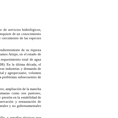
e de servicios hidrológicos,
 requiere de un conocimiento
e crecimiento de las especies
endientemente de su riqueza
Ramos Arizpe, en el estado de
 requerimiento total de agua
08). En la última década, el
evas industrias y demanda de
ial y agropecuario; volumen
ea problemas subsecuentes de
treo, ampliación de la mancha
 humanas como son pastoreo,
 presión en la estabilidad de
servación y restauración de
entales y no gubernamentales
illo, y estudios técnicos que