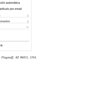
ción automática
artículo por email
s
cionados
nk
. Flagstaff, AZ 86011, USA.