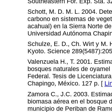
Southeastern For. Exp. Sta. 32
Schott, M. D. M. L. 2004. De
carbono en sistemas de vegeta
acahual) en la Sierra Norte d
Universidad Autónoma Chapin
Schulze, E. D., Ch. Wirt y M.
Kyoto. Science 289(5487):205
Valenzuela H., T. 2001. Esti
bosques naturales de oyamel (A
Federal. Tesis de Licenciatu
Chapingo, México. 127 p. [
Li
Zamora C., J.C. 2003. Estima
biomasa aérea en el bosque de
municipio de Periban de Ramo