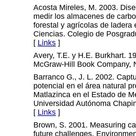
Acosta Mireles, M. 2003. Dis
medir los almacenes de carbo
forestal y agrícolas de lader
Ciencias. Colegio de Posgrad
[
Links
]
Avery, T.E. y H.E. Burkhart. 
McGraw-Hill Book Company, N
Barranco G., J. L. 2002. Captu
potencial en el área natural p
Matlazinca en el Estado de Mé
Universidad Autónoma Chapin
[
Links
]
Brown, S. 2001. Measuring car
future challenges. Environmen