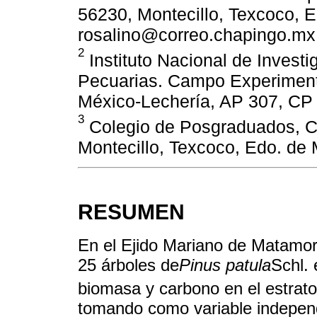
56230, Montecillo, Texcoco, E
rosalino@correo.chapingo.mx
2
Instituto Nacional de Investi
Pecuarias. Campo Experimenta
México-Lechería, AP 307, CP 
3
Colegio de Posgraduados, Ca
Montecillo, Texcoco, Edo. de 
RESUMEN
En el Ejido Mariano de Matamoro
25 árboles de
Pinus patula
Schl.
biomasa y carbono en el estrato
tomando como variable independ