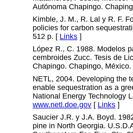
Autónoma Chapingo. Chapingo
Kimble, J. M., R. Lal y R. F. Fo
policies for carbon sequestrat
512 p. [
Links
]
López R., C. 1988. Modelos p
cembroides Zucc. Tesis de Li
Chapingo. Chapingo, México. 
NETL, 2004. Developing the te
enable sequestration as a gre
National Energy Technology L
www.netl.doe.gov
[
Links
]
Saucier J.R. y J.A. Boyd. 198
pine in North Georgia. U.S.D.