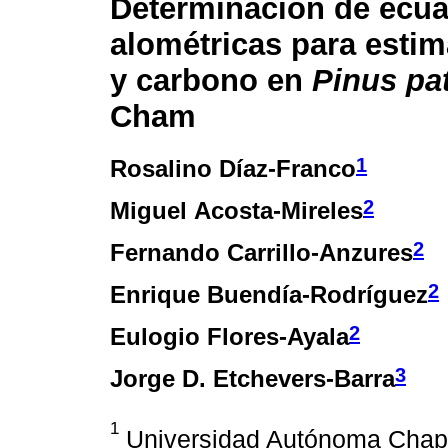
Determinación de ecu
alométricas para esti
y carbono en
Pinus pa
Cham
1
Rosalino Díaz-Franco
2
Miguel Acosta-Mireles
2
Fernando Carrillo-Anzures
2
Enrique Buendía-Rodríguez
2
Eulogio Flores-Ayala
3
Jorge D. Etchevers-Barra
1
Universidad Autónoma Chapi