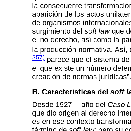
la consecuente transformación
aparición de los actos unilate
de organismos internacionales
surgimiento del
soft law
que de
el no-derecho, así como la par
la producción normativa. Así
257)
parece que el sistema de 
el que existe un número dete
creación de normas jurídicas”
B. Características del
soft 
Desde 1927 —año del
Caso L
que dio origen al derecho int
es en ese contexto transforma
término de
soft law
; pero su c