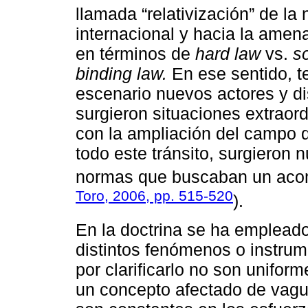
llamada “relativización” de la
internacional y hacia la amen
en términos de
hard law
vs.
so
binding law.
En ese sentido, 
escenario nuevos actores y dis
surgieron situaciones extraor
con la ampliación del campo d
todo este tránsito, surgieron
normas que buscaban un aco
Toro, 2006, pp. 515-520
).
En la doctrina se ha emplead
distintos fenómenos o instru
por clarificarlo no son unifor
un concepto afectado de vag