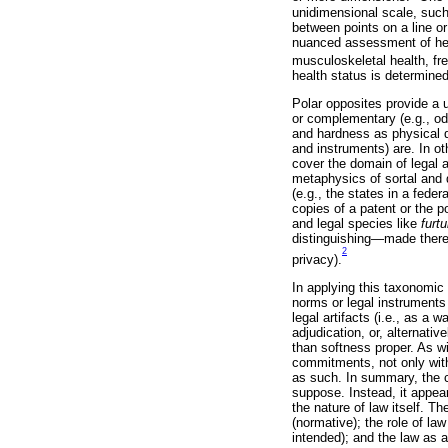
unidimensional scale, such
between points on a line or
nuanced assessment of hea
musculoskeletal health, fr
health status is determined
Polar opposites provide a u
or complementary (e.g., od
and hardness as physical qua
and instruments) are. In ot
cover the domain of legal ar
metaphysics of sortal and q
(e.g., the states in a fede
copies of a patent or the po
and legal species like
furt
distinguishing—made thereu
2
privacy).
In applying this taxonomic 
norms or legal instruments 
legal artifacts (i.e., as a 
adjudication, or, alternativ
than softness proper. As wi
commitments, not only with 
as such. In summary, the co
suppose. Instead, it appear
the nature of law itself. Th
(normative); the role of law
intended); and the law as a 