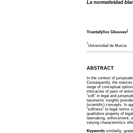
La normatividad bla
1
Triantafyllos Gkouvas
1
Universidad de Murcia
ABSTRACT
In the context of jurisprud
Consequently, the stances 
range of conceptual options
intricacies of pairs of anto
“soft” in legal and jurispru
taxonomic insights provided
(scientific) concepts. In a
“softness” to legal norms o
qualitative property of legal
lawmaking, enforcement, or 
varying characteristics oth
Keywords
similarity; grad