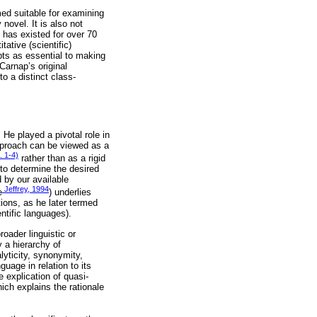
ed suitable for examining
novel. It is also not
 has existed for over 70
tative (scientific)
pts as essential to making
Carnap’s original
o a distinct class-
 He played a pivotal role in
approach can be viewed as a
. 1-4)
rather than as a rigid
 to determine the desired
d by our available
Jeffrey, 1994
e
) underlies
ions, as he later termed
ntific languages).
oader linguistic or
a hierarchy of
yticity, synonymity,
uage in relation to its
e explication of quasi-
which explains the rationale