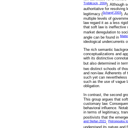
Trebilcock, 2004
). Although s
authoritative for resolving
Scharpf 2003
legitimacy (
). A
multiple levels of governme
law regard it as a less rig
that soft law is ineffectiv
market deregulation to socie
Matte
angle can be found in
ideological undercurrents o
The rich semantic backgroun
conceptualizations and app
with its distinctive connota
but also determined in term
two distinct schools of thou
and non-law. Adherents of t
such yet can nevertheless 
such as the use of vague la
obligation.
In contrast, the second gro
This group argues that soft
customary law. Consequentl
behavioral influence. Nota
in terms of legitimacy, tran
positivists that the emerge
and Ştefan 2021
Petropoulou I
;
understand its nature and f