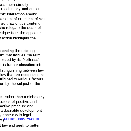
kes them directly
ut legitimacy and output
amic interaction among
tical of or critical of soft
 soft law critics contend
who relegate the costs of
itique from the opposite
flection highlights the
ehending the existing
ent that imbues the term
terized by its “softness”
 is further classified into
istinguishing between law
e law that are recognized as
ibuted to various factors,
ion by the subject of the
um rather than a dichotomy.
ources of positive and
rmative pressure and
s a desirable development
ay concur with legal
Klabbers 1998
Eliantonio
w (
;
t law and seek to better