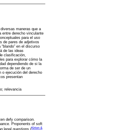
de diversas maneras que a
 entre derecho vinculante
onceptuales para el uso
as de pares de adjetivos
 “blando” en el discurso
rá de las ideas
e clasificación,
les para explorar cómo la
lidad dependiendo de si la
 forma de ser de un
ón o ejecución del derecho
icos presentan
to; relevancia
often defy comparison.
nuance. Proponents of soft
Kirton &
ng legal questions (