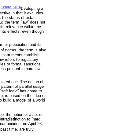
Cerone, 2016
;
). Adopting a
ective in that it excludes
 the status of extant
aw, the term “law” does not
 its relevance within the
f its effects, even though
rm or proposition and its
 of norms, the term is also
 instruments establish
aw refers to regulatory
es or formal sanctions.
ions present in hard law
solated one. The notion of
pattern of parallel usage
 “soft logic” has come to
e, is based on the idea of
to build a model of a world
el the notion of a set of
tradistinction to “hard
ear accident on April 26,
past time, are truly