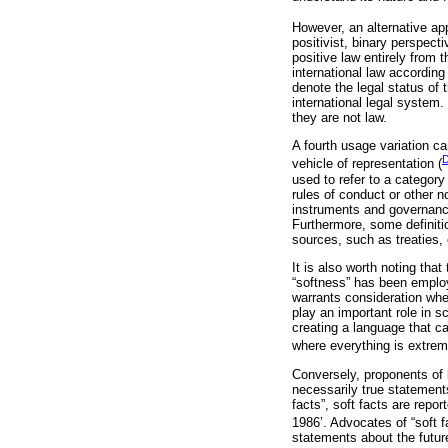
However, an alternative app
positivist, binary perspecti
positive law entirely from 
international law according
denote the legal status of t
international legal system.
they are not law.
A fourth usage variation ca
D
vehicle of representation (
used to refer to a categor
rules of conduct or other n
instruments and governanc
Furthermore, some definitio
sources, such as treaties, 
It is also worth noting tha
“softness” has been employe
warrants consideration when
play an important role in s
creating a language that ca
where everything is extrem
Conversely, proponents of l
necessarily true statement
facts”, soft facts are repo
1986’. Advocates of “soft f
statements about the futur