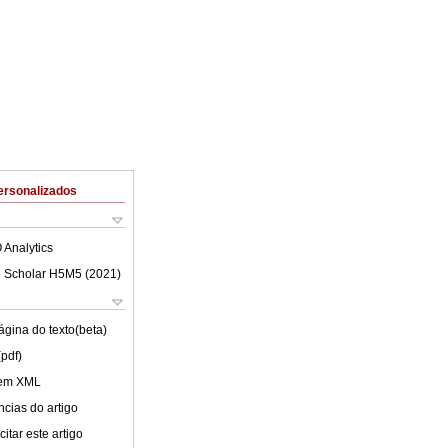
ersonalizados
 Analytics
 Scholar H5M5 (
2021
)
ágina do texto(beta)
(pdf)
 em XML
cias do artigo
itar este artigo