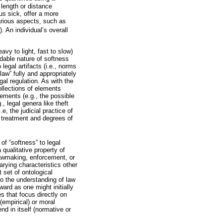
length or distance
us sick, offer a more
rious aspects, such as
). An individual’s overall
vy to light, fast to slow)
dable nature of softness
legal artifacts (i.e., norms
law” fully and appropriately
gal regulation. As with the
ollections of elements
lements (e.g., the possible
., legal genera like theft
e, the judicial practice of
g treatment and degrees of
of “softness” to legal
qualitative property of
f lawmaking, enforcement, or
varying characteristics other
 set of ontological
to the understanding of law
ard as one might initially
s that focus directly on
 (empirical) or moral
nd in itself (normative or