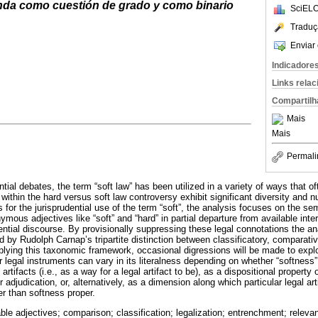
nda como cuestión de grado y como binario
SciELO
Traduç
Enviar 
Indicadore
Links rela
Compartilh
Mais
Mais
Permali
ential debates, the term “soft law” has been utilized in a variety of ways that 
within the hard versus soft law controversy exhibit significant diversity and 
 for the jurisprudential use of the term “soft”, the analysis focuses on the s
nymous adjectives like “soft” and “hard” in partial departure from available inte
dential discourse. By provisionally suppressing these legal connotations the anal
 by Rudolph Carnap’s tripartite distinction between classificatory, comparativ
pplying this taxonomic framework, occasional digressions will be made to explo
r legal instruments can vary in its literalness depending on whether “softness
 artifacts (i.e., as a way for a legal artifact to be), as a dispositional property
adjudication, or, alternatively, as a dimension along which particular legal art
er than softness proper.
able adjectives; comparison; classification; legalization; entrenchment; releva