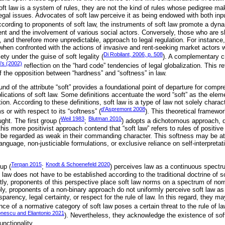
oft law is a system of rules, they are not the kind of rules whose pedigree ma
 legal issues. Advocates of soft law perceive it as being endowed with both inp
ccording to proponents of soft law, the instruments of soft law promote a dyn
nt and the involvement of various social actors. Conversely, those who are skep
id, and therefore more unpredictable, approach to legal regulation. For instance,
e when confronted with the actions of invasive and rent-seeking market actors 
Di Robilant, 2006, p. 508
ty under the guise of soft legality (
). A complementary cr
i’s (2002)
reflection on the “hard code” tendencies of legal globalization. This re
f the opposition between “hardness” and “softness” in law.
d of the attribute “soft” provides a foundational point of departure for compr
lications of soft law. Some definitions accentuate the word “soft” as the elem
tion. According to these definitions, soft law is a type of law not solely charac
d’Aspremont 2008
s or with respect to its “softness” (
). This theoretical framework
Weil 1983
Blutman 2010
ght. The first group (
;
) adopts a dichotomous approach, d
his more positivist approach contend that “soft law” refers to rules of positiv
be regarded as weak in their commanding character. This softness may be attr
nguage, non-justiciable formulations, or exclusive reliance on self-interpretat
Terpan 2015
Knodt & Schoenefeld 2020
up (
;
) perceives law as a continuous spectr
 law does not have to be established according to the traditional doctrine of s
y, proponents of this perspective place soft law norms on a spectrum of no
bly, proponents of a non-binary approach do not uniformly perceive soft law a
sparency, legal certainty, or respect for the rule of law. In this regard, they m
nce of a normative category of soft law poses a certain threat to the rule of la
onescu and Eliantonio 2021
). Nevertheless, they acknowledge the existence of sof
unctionality.