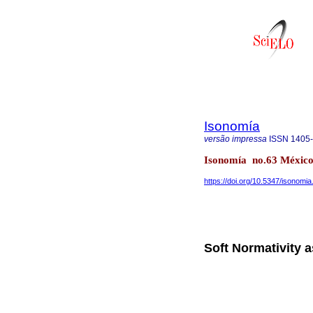
Isonomía
versão impressa
ISSN
1405
Isonomía no.63 México
https://doi.org/10.5347/isonomi
Soft Normativity a