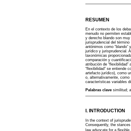
RESUMEN
En el contexto de los debat
menudo no permiten establ
y derecho blando son muy 
jurisprudencial del términ
antónimos como “blando” y 
jurídico y jurisprudencial.
taxonómicas proporcionadas 
comparación y cuantificaci
atribución de “flexibilidad
“flexibilidad” se entiende 
artefacto jurídico), como u
o, alternativamente, como 
características variables d
Palabras clave
similitud;
I. INTRODUCTION
In the context of jurisprud
Consequently, the stances w
law advocate for a flexible