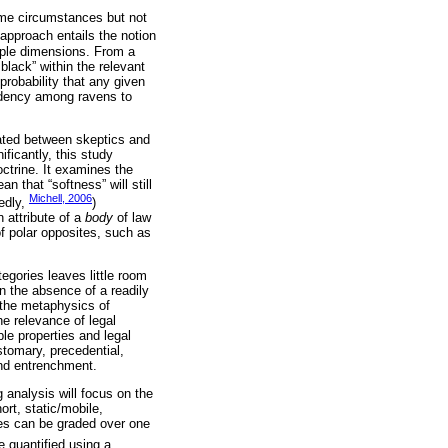
some circumstances but not
 approach entails the notion
tiple dimensions. From a
black” within the relevant
probability that any given
endency among ravens to
bated between skeptics and
ificantly, this study
octrine. It examines the
an that “softness” will still
Michell, 2006
tedly,
)
 attribute of a
body
of law
of polar opposites, such as
egories leaves little room
n the absence of a readily
n the metaphysics of
e relevance of legal
ble properties and legal
ustomary, precedential,
and entrenchment.
g analysis will focus on the
ort, static/mobile,
ues can be graded over one
e quantified using a