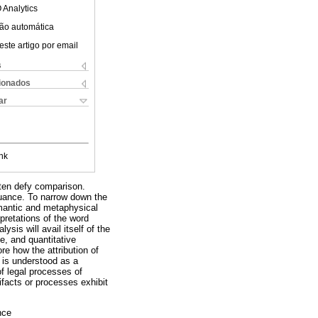
 Analytics
ão automática
este artigo por email
s
cionados
ar
nk
often defy comparison.
nuance. To narrow down the
emantic and metaphysical
rpretations of the word
ysis will avail itself of the
e, and quantitative
re how the attribution of
” is understood as a
 of legal processes of
ifacts or processes exhibit
nce