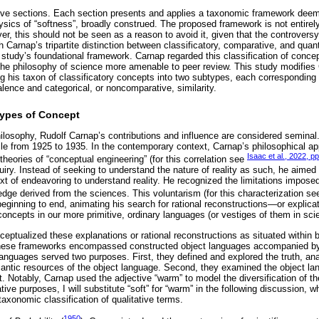
five sections. Each section presents and applies a taxonomic framework deem
ics of “softness”, broadly construed. The proposed framework is not entirely 
r, this should not be seen as a reason to avoid it, given that the controversy
 Carnap’s tripartite distinction between classificatory, comparative, and quanti
s study’s foundational framework. Carnap regarded this classification of conce
n the philosophy of science more amenable to peer review. This study modifies 
ng his taxon of classificatory concepts into two subtypes, each corresponding t
valence and categorical, or noncomparative, similarity.
 Types of Concept
hilosophy, Rudolf Carnap’s contributions and influence are considered seminal.
cle from 1925 to 1935. In the contemporary context, Carnap’s philosophical 
Isaac et al., 2022, pp
heories of “conceptual engineering” (for this correlation see
uiry. Instead of seeking to understand the nature of reality as such, he aimed
text of endeavoring to understand reality. He recognized the limitations impose
dge derived from the sciences. This voluntarism (for this characterization se
eginning to end, animating his search for rational reconstructions—or explicat
oncepts in our more primitive, ordinary languages (or vestiges of them in scie
ptualized these explanations or rational reconstructions as situated within br
hese frameworks encompassed constructed object languages accompanied by 
guages served two purposes. First, they defined and explored the truth, anal
antic resources of the object language. Second, they examined the object lang
t. Notably, Carnap used the adjective “warm” to model the diversification of th
rative purposes, I will substitute “soft” for “warm” in the following discussion, 
axonomic classification of qualitative terms.
1950