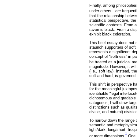
Finally, among philosopher
under others—are frequently
that the relationship betw
statistical perspective, th
scientific contexts. From a
raven is black. From a dis
exhibit black coloration.
This brief essay does not 
staunch supporters of soft 
represents a significant de
concept of “softness” in part
be treated as a juridical m
magnitude. However, it will
(i.e., soft law). Instead, 
soft and hard, is governed b
This shift in perspective h
for the meaningful juxtapo
identifiable “legal interlo
dichotomous and gradable a
categories, I will draw tar
distinctions such as qualita
divine, and natural) divisi
To narrow down the range of
semantic and metaphysical i
light/dark, long/short, fr
1
or more dimensions.
One e