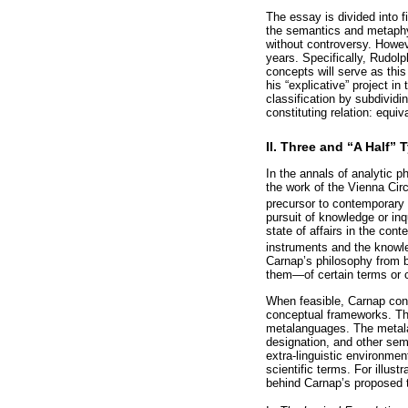
The essay is divided into 
the semantics and metaphys
without controversy. Howeve
years. Specifically, Rudolph
concepts will serve as thi
his “explicative” project i
classification by subdividi
constituting relation: equi
II. Three and “A Half”
In the annals of analytic p
the work of the Vienna Cir
precursor to contemporary t
pursuit of knowledge or inq
state of affairs in the con
instruments and the knowle
Carnap’s philosophy from b
them—of certain terms or c
When feasible, Carnap conce
conceptual frameworks. T
metalanguages. The metalan
designation, and other sem
extra-linguistic environmen
scientific terms. For illust
behind Carnap’s proposed t