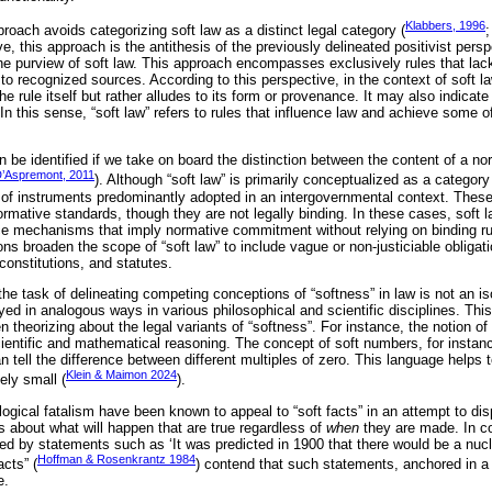
Klabbers, 1996
roach avoids categorizing soft law as a distinct legal category (
ve, this approach is the antithesis of the previously delineated positivist persp
the purview of soft law. This approach encompasses exclusively rules that lack
 to recognized sources. According to this perspective, in the context of soft l
he rule itself but rather alludes to its form or provenance. It may also indicate
 In this sense, “soft law” refers to rules that influence law and achieve some o
n be identified if we take on board the distinction between the content of a no
’Aspremont, 2011
). Although “soft law” is primarily conceptualized as a category
y of instruments predominantly adopted in an intergovernmental context. These
ormative standards, though they are not legally binding. In these cases, soft l
e mechanisms that imply normative commitment without relying on binding rul
ns broaden the scope of “soft law” to include vague or non-justiciable obligat
constitutions, and statutes.
t the task of delineating competing conceptions of “softness” in law is not an i
d in analogous ways in various philosophical and scientific disciplines. This 
 theorizing about the legal variants of “softness”. For instance, the notion of
cientific and mathematical reasoning. The concept of soft numbers, for instanc
n tell the difference between different multiples of zero. This language helps 
Klein & Maimon 2024
ely small (
).
ogical fatalism have been known to appeal to “soft facts” in an attempt to disp
s about what will happen that are true regardless of
when
they are made. In con
rted by statements such as ‘It was predicted in 1900 that there would be a nucl
Hoffman & Rosenkrantz 1984
acts” (
) contend that such statements, anchored in a 
e.