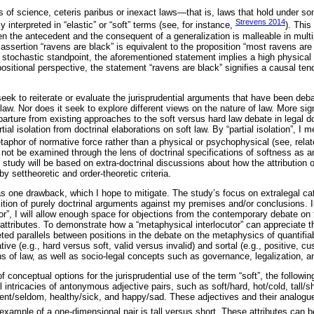
s of science, ceteris paribus or inexact laws—that is, laws that hold under 
Strevens 2014
 interpreted in “elastic” or “soft” terms (see, for instance,
). This
een the antecedent and the consequent of a generalization is malleable in mul
e assertion “ravens are black” is equivalent to the proposition “most ravens are 
 stochastic standpoint, the aforementioned statement implies a high physical 
positional perspective, the statement “ravens are black” signifies a causal t
seek to reiterate or evaluate the jurisprudential arguments that have been de
law. Nor does it seek to explore different views on the nature of law. More sign
parture from existing approaches to the soft versus hard law debate in legal d
ial isolation from doctrinal elaborations on soft law. By “partial isolation”, I me
etaphor of normative force rather than a physical or psychophysical (see, rela
 not be examined through the lens of doctrinal specifications of softness as an
the study will be based on extra-doctrinal discussions about how the attribution 
y settheoretic and order-theoretic criteria.
as one drawback, which I hope to mitigate. The study’s focus on extralegal cat
sition of purely doctrinal arguments against my premises and/or conclusions. I
cutor”, I will allow enough space for objections from the contemporary debate o
ttributes. To demonstrate how a “metaphysical interlocutor” can appreciate th
geted parallels between positions in the debate on the metaphysics of quantifia
tive (e.g., hard versus soft, valid versus invalid) and sortal (e.g., positive, c
ons of law, as well as socio-legal concepts such as governance, legalization, 
 conceptual options for the jurisprudential use of the term “soft”, the followin
ntricacies of antonymous adjective pairs, such as soft/hard, hot/cold, tall/sh
equent/seldom, healthy/sick, and happy/sad. These adjectives and their analog
xample of a one-dimensional pair is tall versus short. These attributes can b