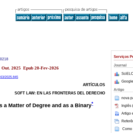
Serviços P
-0218
Journal
 Out. 2025 Epub 20-Fev-2026
SciELO
a.63/2025.845
Google
ARTÍCULOS
Artigo
SOFT LAW: EN LAS FRONTERAS DEL DERECHO
nova p
*
s a Matter of Degree and as a Binary
Inglês 
Artigo
Referên
Como c