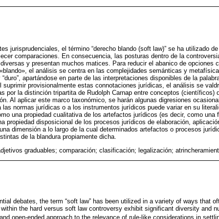
es jurisprudenciales, el término “derecho blando (soft law)” se ha utilizado 
ecer comparaciones. En consecuencia, las posturas dentro de la controversia
diversas y presentan muchos matices. Para reducir el abanico de opciones c
o «blando», el análisis se centra en las complejidades semánticas y metafísic
“duro”, apartándose en parte de las interpretaciones disponibles de la palabra
 Al suprimir provisionalmente estas connotaciones jurídicas, el análisis se vald
por la distinción tripartita de Rudolph Carnap entre conceptos (científicos) d
ón. Al aplicar este marco taxonómico, se harán algunas digresiones ocasiona
” a las normas jurídicas o a los instrumentos jurídicos puede variar en su litera
como una propiedad cualitativa de los artefactos jurídicos (es decir, como una
na propiedad disposicional de los procesos jurídicos de elaboración, aplicaci
una dimensión a lo largo de la cual determinados artefactos o procesos juríd
istintas de la blandura propiamente dicha.
 adjetivos graduables; comparación; clasificación; legalización; atrincheramien
ential debates, the term “soft law” has been utilized in a variety of ways that 
ithin the hard versus soft law controversy exhibit significant diversity and 
 and open-ended approach to the relevance of rule-like considerations in settli