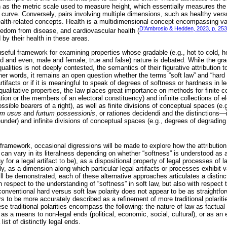
 as the metric scale used to measure height, which essentially measures the 
 curve. Conversely, pairs involving multiple dimensions, such as healthy vers
lth-related concepts. Health is a multidimensional concept encompassing va
D’Ambrosio & Hedden, 2023, p. 253
eedom from disease, and cardiovascular health (
 by their health in these areas.
seful framework for examining properties whose gradable (e.g., hot to cold, hea
d and even, male and female, true and false) nature is debated. While the gra
lities is not deeply contested, the semantics of their figurative attribution to 
her words, it remains an open question whether the terms “soft law” and “hard 
tifacts or if it is meaningful to speak of degrees of softness or hardness in le
ualitative properties, the law places great importance on methods for finite c
ration or the members of an electoral constituency) and infinite collections of e
ssible bearers of a right), as well as finite divisions of conceptual spaces (e.g
um usus
and
furtum possessionis
, or rationes decidendi and the distinctions—i.
nder) and infinite divisions of conceptual spaces (e.g., degrees of degradin
framework, occasional digressions will be made to explore how the attribution 
can vary in its literalness depending on whether “softness” is understood as a 
way for a legal artifact to be), as a dispositional property of legal processes o
ely, as a dimension along which particular legal artifacts or processes exhibit 
ll be demonstrated, each of these alternative approaches articulates a distinct
respect to the understanding of “softness” in soft law, but also with respect 
nventional hard versus soft law polarity does not appear to be as straightforw
s to be more accurately described as a refinement of more traditional polaritie
ese traditional polarities encompass the following: the nature of law as factual
 as a means to non-legal ends (political, economic, social, cultural), or as an e
list of distinctly legal ends.