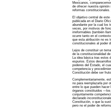
Mexicanos, comparecemos 
de ofrecer nuestra opinión 
reformas constitucionales.
El objetivo central de este
publicada en el Diario Ofi
abundante por la cual los 
veces, por motivos de fond
irreformables (también lla
ocurre tanto en el context
que esta atribución no es 
constitucionales al poder 
Lejos de constituir un tema
de la constitucionalidad de
La idea básica tras estos d
espurios. Estos desarrollo
poderes del Estado, el cua
competencia y procedimient
Constitución debe ser fruto
Complementariamente, esta
no para reemplazarla por ot
entre lo que pueden hacer 
órganos constituidos —los p
conjuntamente competencia
declarado inconstitucionale
Constitución, o que la sus
pero no el poder de reform