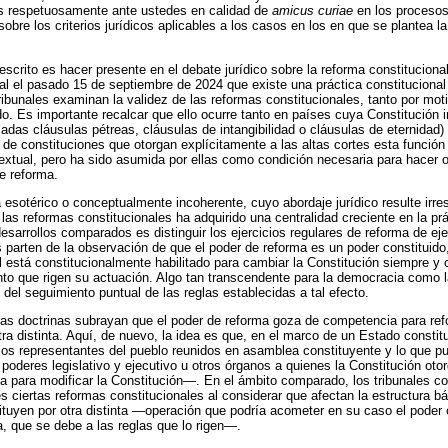
respetuosamente ante ustedes en calidad de
amicus curiae
en los procesos 
sobre los criterios jurídicos aplicables a los casos en los en que se plantea la
 escrito es hacer presente en el debate jurídico sobre la reforma constitucional
cial el pasado 15 de septiembre de 2024 que existe una práctica constitucio
tribunales examinan la validez de las reformas constitucionales, tanto por mo
o. Es importante recalcar que ello ocurre tanto en países cuya Constitución 
madas cláusulas pétreas, cláusulas de intangibilidad o cláusulas de eternidad
o de constituciones que otorgan explícitamente a las altas cortes esta funció
textual, pero ha sido asumida por ellas como condición necesaria para hacer o
de reforma.
 esotérico o conceptualmente incoherente, cuyo abordaje jurídico resulte irre
 las reformas constitucionales ha adquirido una centralidad creciente en la prá
esarrollos comparados es distinguir los ejercicios regulares de reforma de ej
s parten de la observación de que el poder de reforma es un poder constitui
l está constitucionalmente habilitado para cambiar la Constitución siempre y 
o que rigen su actuación. Algo tan transcendente para la democracia como l
 del seguimiento puntual de las reglas establecidas a tal efecto.
s doctrinas subrayan que el poder de reforma goza de competencia para refor
ra distinta. Aquí, de nuevo, la idea es que, en el marco de un Estado constit
los representantes del pueblo reunidos en asamblea constituyente y lo que p
oderes legislativo y ejecutivo u otros órganos a quienes la Constitución otor
 para modificar la Constitución—. En el ámbito comparado, los tribunales co
s ciertas reformas constitucionales al considerar que afectan la estructura bá
tituyen por otra distinta —operación que podría acometer en su caso el poder c
a, que se debe a las reglas que lo rigen—.