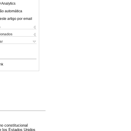
 Analytics
ão automática
este artigo por email
s
cionados
ar
nk
ho constitucional
de los Estados Unidos