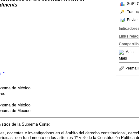
SciELO
ndments
Traduç
Enviar 
Indicadore
Links rela
Compartilh
Mais
3
Mais
Permali
5
*
tónoma de México
res
tónoma de México
tónoma de México
istros de la Suprema Corte:
es, docentes e investigadoras en el ámbito del derecho constitucional, derec
rídicas, con fundamento en los artículos 1º y 8º de la Constitución Política 