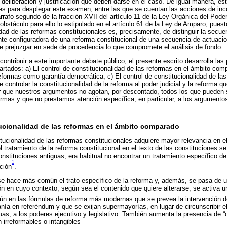
e deliberación y justificación que deben darse en el caso. De igual manera, e
s para desplegar este examen, entre las que se cuentan las acciones de inco
árrafo segundo de la fracción XVII del artículo 11 de la Ley Orgánica del Poder
bstáculo para ello lo estipulado en el artículo 61 de la Ley de Amparo, puest
idad de las reformas constitucionales es, precisamente, de distinguir la secu
e configuradora de una reforma constitucional de una secuencia de actuacion
le prejuzgar en sede de procedencia lo que compromete el análisis de fondo.
ontribuir a este importante debate público, el presente escrito desarrolla las 
artados: a) El control de constitucionalidad de las reformas en el ámbito comp
reformas como garantía democrática; c) El control de constitucionalidad de la
controlar la constitucionalidad de la reforma al poder judicial y la reforma q
ar que nuestros argumentos no agotan, por descontado, todos los que pueden 
formas y que no prestamos atención específica, en particular, a los argumento
itucionalidad de las reformas en el ámbito comparado
titucionalidad de las reformas constitucionales adquiere mayor relevancia en e
tratamiento de la reforma constitucional en el texto de las constituciones 
nstituciones antiguas, era habitual no encontrar un tratamiento específico de
1
ción
.
e hace más común el trato específico de la reforma y, además, se pasa de un
ón en cuyo contexto, según sea el contenido que quiere alterarse, se activa u
n en las fórmulas de reforma más modernas que se prevea la intervención de
anía en referéndum y que se exijan supermayorías, en lugar de circunscribir e
s, a los poderes ejecutivo y legislativo. También aumenta la presencia de “
 irreformables o intangibles