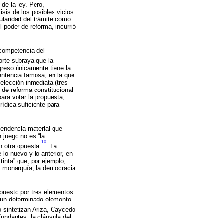
de la ley. Pero,
isis de los posibles vicios
gularidad del trámite como
l poder de reforma, incurrió
 competencia del
orte subraya que la
ngreso únicamente tiene la
sentencia famosa, en la que
elección inmediata (tres
 de reforma constitucional
para votar la propuesta,
rídica suficiente para
cendencia material que
 juego no es “la
10
n otra opuesta”
. La
 lo nuevo y lo anterior, en
tinta” que, por ejemplo,
la monarquía, la democracia
ompuesto por tres elementos
 un determinado elemento
 sintetizan Ariza, Caycedo
fundantes: la cláusula del