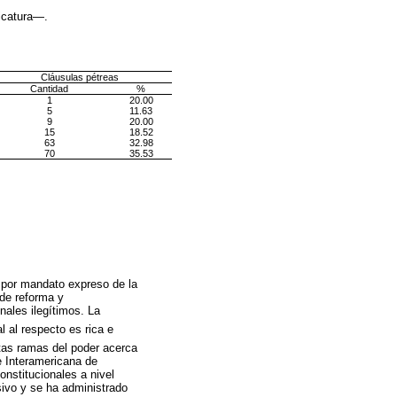
dicatura—.
Cláusulas pétreas
Cantidad
%
1
20.00
5
11.63
9
20.00
15
18.52
63
32.98
70
35.53
n por mandato expreso de la
 de reforma y
nales ilegítimos. La
al al respecto es rica e
ntas ramas del poder acerca
e Interamericana de
nstitucionales a nivel
sivo y se ha administrado