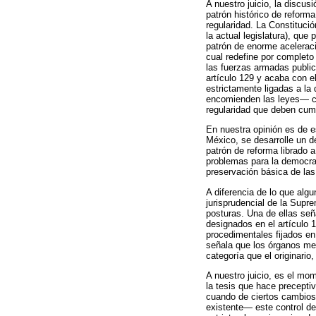
A nuestro juicio, la discu
patrón histórico de reforma
regularidad. La Constituci
la actual legislatura), qu
patrón de enorme aceleraci
cual redefine por completo
las fuerzas armadas publi
artículo 129 y acaba con el
estrictamente ligadas a la d
encomienden las leyes— con
regularidad que deben cump
En nuestra opinión es de e
México, se desarrolle un d
patrón de reforma librado 
problemas para la democra
preservación básica de las
A diferencia de lo que algu
jurisprudencial de la Supr
posturas. Una de ellas señ
designados en el artículo 
procedimentales fijados en 
señala que los órganos men
categoría que el originario
A nuestro juicio, es el mo
la tesis que hace preceptiv
cuando de ciertos cambios 
existente— este control de