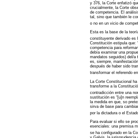
y 376, la Corte enfatizó qu
crucialmente, la Corte obse
de competencia. El análisis
tal, sino que también le co
o no en un vicio de compet
Esta es la base de la teorí
constituyente derivado es l
Constitución estipula que: 
competencia para
reforma
debía examinar una propues
mandatos seguidos) del/a t
es, siempre, manifestación 
después de haber sido trami
transformar el referendo en
La Corte Constitucional ha
transforme a la Constituci
contradicción entre una no
sustitución es “[u]n reempl
la medida en que, so prete
sirva de base para cambiar
por la dictadura o el Estad
Para evaluar si ello se pro
esenciales: una premisa m
se ha configurado en la Co
y Galvis, la jurisprudencia