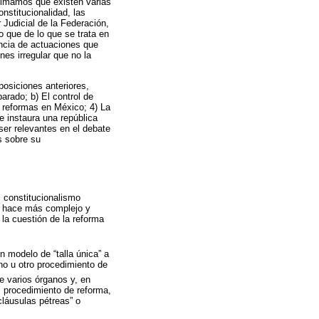
stimamos que existen varias
nstitucionalidad, las
 Judicial de la Federación,
o que de lo que se trata en
encia de actuaciones que
es irregular que no la
posiciones anteriores,
arado; b) El control de
s reformas en México; 4) La
ue instaura una república
ser relevantes en el debate
s sobre su
l constitucionalismo
se hace más complejo y
 la cuestión de la reforma
 modelo de “talla única” a
no u otro procedimiento de
 varios órganos y, en
l procedimiento de reforma,
cláusulas pétreas” o