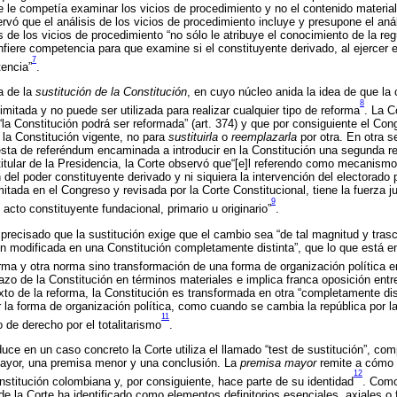
e le competía examinar los vicios de procedimiento y no el contenido material 
rvó que el análisis de los vicios de procedimiento incluye y presupone el anál
 de los vicios de procedimiento “no sólo le atribuye el conocimiento de la re
nfiere competencia para que examine si el constituyente derivado, al ejercer e
7
encia”
.
a de la
sustitución de la Constitución
, en cuyo núcleo anida la idea de que la
8
imitada y no puede ser utilizada para realizar cualquier tipo de reforma
. La C
“la Constitución podrá ser reformada” (art. 374) y que por consiguiente el Co
r
la Constitución vigente, no para
sustituirla
o
reemplazarla
por otra. En otra 
ta de referéndum encaminada a introducir en la Constitución una segunda re
itular de la Presidencia, la Corte observó que“[e]l referendo como mecanismo
del poder constituyente derivado y ni siquiera la intervención del electorado 
tada en el Congreso y revisada por la Corte Constitucional, tiene la fuerza ju
9
 acto constituyente fundacional, primario u originario”
.
 precisado que la sustitución exige que el cambio sea “de tal magnitud y tras
ón modificada en una Constitución completamente distinta”, que lo que está en
rma y otra norma sino transformación de una forma de organización política e
azo de la Constitución en términos materiales e implica franca oposición entre
xto de la reforma, la Constitución es transformada en otra “completamente dis
 la forma de organización política, como cuando se cambia la república por 
11
o de derecho por el totalitarismo
.
duce en un caso concreto la Corte utiliza el llamado “test de sustitución”, c
ayor, una premisa menor y una conclusión. La
premisa mayor
remite a cómo
12
nstitución colombiana y, por consiguiente, hace parte de su identidad
. Como
 de la Corte ha identificado como elementos definitorios esenciales, axiales o 