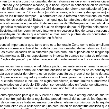
sión en torno a la constitucionalidad de las reformas es de enorme relevancia 
, intenso y de profundo alcance, que hace urgente la consolidación de criteri
ón de 1917 ha sido reformada por 256 decretos de reforma constitucional (sin 
e propiciaron más de 750 cambios (modificaciones, adiciones y derogaciones) a
ón en los últimos tiempos. La naturaleza de la reforma constitucional en mate
 uno de los poderes del Estado— al igual que la naturaleza de la reforma a la 
cada oficialmente el pasado 30 de septiembre de 2024—que cambia radicalmen
 principio republicano según el cual en tiempos de paz el Ejército solo puede 
isciplina militar, permitiéndole intervenir en cualquier tipo de tarea o responsa
stituyen iniciativas que ameritan el más serio y puntual de los contrastes c
lir las reformas constitucionales en México.
sencial importancia que, tanto ante esta honorable Corte como más ampliame
ebate informado sobre el tema de la constitucionalidad de las reformas. Es
a las eventualidades de la dinámica política pura, sin supervisión de ningún t
cia mexicana. Ello es especialmente importante cuando se trata de reformas 
 “reglas del juego” que deben asegurar el mantenimiento de los canales demo
nas voces han afirmado en el debate público reciente sobre el tema, la revisió
ema Corte sobre control de constitucionalidad de las reformas no es concluyen
ala que el poder de reforma es un poder constituido, y que el conjunto de act
135 puede ser impugnado y sujeto a control para garantizar que se cumplan lo
el citado artículo e incluso, en algún precedente, ciertos límites sustantivos
cionados en el artículo 135 deben ser considerados un “poder constituyente
, cuyos actos no pueden ser sujetos a revisión formal ni material.
mento apropiado para que la Suprema Corte resuelva la ambigüedad de sus te
o el control judicial de la regularidad procedimental del actuar de los órgano
de contenido se trata —cambios que alteran elementos básicos de la arquitec
be traducirse en la aplicación de una presunción de inconstitucionalidad que