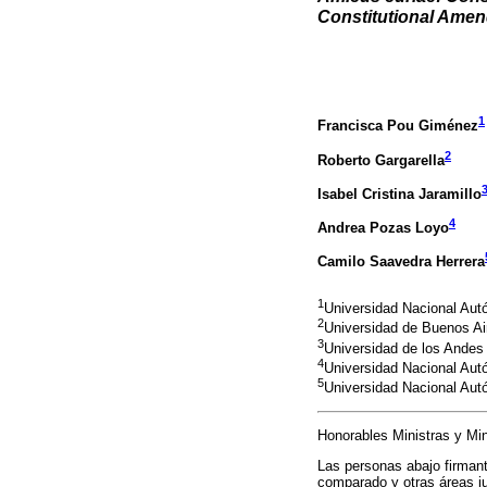
Constitutional Ame
1
Francisca Pou Giménez
2
Roberto Gargarella
Isabel Cristina Jaramillo
4
Andrea Pozas Loyo
Camilo Saavedra Herrera
1
Universidad Nacional Au
2
Universidad de Buenos Ai
3
Universidad de los Andes
4
Universidad Nacional Au
5
Universidad Nacional Au
Honorables Ministras y Min
Las personas abajo firmant
comparado y otras áreas ju