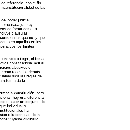
de referencia, con el fin
 inconstitucionalidad de las
 del poder judicial
nal comparada ya muy
tivos de forma como, a
incluye cláusulas
) como en las que no, y que
n como en aquellas en las
perativos los límites
sponsable o ilegal, el tema
ctica constitucional actual.
ercicios abusivos o
do, como todos los demás
cuando siga las reglas de
a reforma de la
mar la constitución, pero
ucional, hay una diferencia
ueden hacer un conjunto de
gue individual o
nstitucionales han
sica o la identidad de la
onstituyente originario,