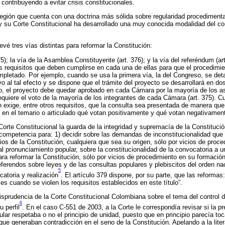
contribuyendo a evitar crisis constitucionales.
 región que cuenta con una doctrina más sólida sobre regularidad procedimenta
y su Corte Constitucional ha desarrollado una muy conocida modalidad del co
vé tres vías distintas para reformar la Constitución:
75); la vía de la Asamblea Constituyente (art. 376); y la vía del referéndum (ar
s requisitos que deben cumplirse en cada una de ellas para que el procedimi
pletado. Por ejemplo, cuando se usa la primera vía, la del Congreso, se deta
vo al tal efecto y se dispone que el trámite del proyecto se desarrollará en do
o, el proyecto debe quedar aprobado en cada Cámara por la mayoría de los a
equiere el voto de la mayoría de los integrantes de cada Cámara (art. 375). Cu
n exige, entre otros requisitos, que la consulta sea presentada de manera que
en el temario o articulado qué votan positivamente y qué votan negativamente
 Corte Constitucional la guarda de la integridad y supremacía de la Constituc
 competencia para: 1) decidir sobre las demandas de inconstitucionalidad qu
ios de la Constitución, cualquiera que sea su origen, sólo por vicios de proc
 al pronunciamiento popular, sobre la constitucionalidad de la convocatoria a 
a reformar la Constitución, sólo por vicios de procedimiento en su formación;
eferendos sobre leyes y de las consultas populares y plebiscitos del orden nac
5
atoria y realización
. El artículo 379 dispone, por su parte, que las reformas
es cuando se violen los requisitos establecidos en este título”.
urisprudencia de la Corte Constitucional Colombiana sobre el tema del control 
6
 perfil
. En el caso C-551 de 2003, a la Corte le correspondía revisar si la p
lar respetaba o no el principio de unidad, puesto que en principio parecía t
ue generaban contradicción en el seno de la Constitución. Apelando a la liter