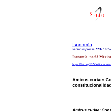
Isonomía
versão impressa
ISSN
1405
Isonomía no.62 México
https://doi.org/10.5347/isonomi
Amicus curiae: Co
constitucionalida
Amicus curiae: Consi