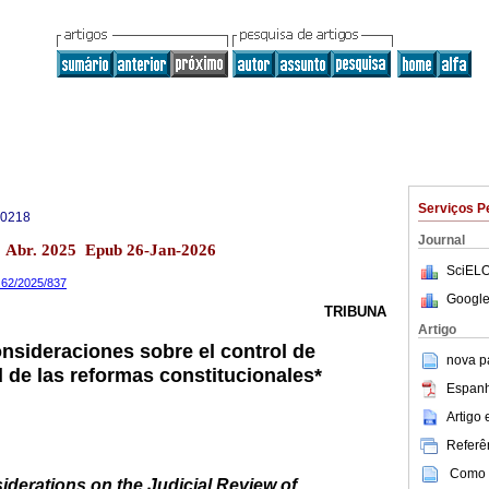
Serviços P
-0218
Journal
 Abr. 2025 Epub 26-Jan-2026
SciELO
a.62/2025/837
Google
TRIBUNA
Artigo
nsideraciones sobre el control de
nova p
d de las reformas constitucionales*
Espanh
Artigo
Referên
Como c
derations on the Judicial Review of