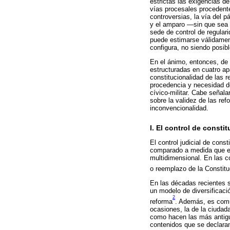
estrictas las exigencias d
vías procesales procedente
controversias, la vía del p
y el amparo —sin que sea o
sede de control de regular
puede estimarse válidament
configura, no siendo posib
En el ánimo, entonces, de c
estructuradas en cuatro ap
constitucionalidad de las 
procedencia y necesidad de 
cívico-militar. Cabe señal
sobre la validez de las re
inconvencionalidad.
I. El control de const
El control judicial de cons
comparado a medida que el 
multidimensional. En las co
o reemplazo de la Constitu
En las décadas recientes s
un modelo de diversificaci
2
reforma
. Además, es comú
ocasiones, la de la ciudad
como hacen las más antigua
contenidos que se declaran