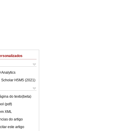
ersonalizados
 Analytics
 Scholar H5M5 (
2021
)
ágina do texto(beta)
ol (pdf)
 em XML
cias do artigo
itar este artigo