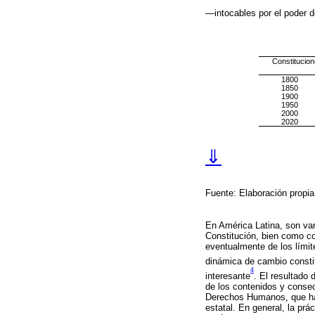
—intocables por el poder d
Constitucion
1800
1850
1900
1950
2000
2020
⇓
Fuente: Elaboración propi
En América Latina, son var
Constitución, bien como co
eventualmente de los límit
dinámica de cambio consti
4
interesante
. El resultado 
de los contenidos y consec
Derechos Humanos, que ha 
estatal. En general, la pr