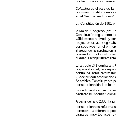
por las cortes con mesura, 
Colombia
es el país de la
reformas constitucionales 
en el “test de sustitución”.
La Constitución de 1991 pre
la vía del Congreso (art. 3
Constitución reglamenta lo
válidamente activado y com
proyectos de acto legislati
consecutivos: en el primer
el segundo la aprobación r
referéndum, la Constitució
puedan escoger libremente 
El artículo 241 confía a la
responsabilidad, le asigna
contra los actos reformator
2) decidir con anterioridad
Asamblea Constituyente par
constitucionalidad de los r
procedimiento en su convoc
declaradas inconstitucional
A partir del año 2003, la j
constitucionales refuerza su
someterse a referendo popu
dispares, muy técnicos, y q