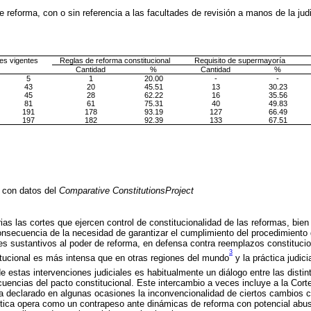
e reforma, con o sin referencia a las facultades de revisión a manos de la ju
es vigentes
Reglas de reforma constitucional
Requisito de supermayoría
Cantidad
%
Cantidad
%
5
1
20.00
-
-
43
20
45.51
13
30.23
45
28
62.22
16
35.56
81
61
75.31
40
49.83
191
178
93.19
127
66.49
197
182
92.39
133
67.51
a con datos del
Comparative Constitutions
Project
ias las cortes que ejercen control de constitucionalidad de las reformas, bie
nsecuencia de la necesidad de garantizar el cumplimiento del procedimiento
es sustantivos al poder de reforma, en defensa contra reemplazos constitucio
3
tucional es más intensa que en otras regiones del mundo
y la práctica judici
de estas intervenciones judiciales es habitualmente un diálogo entre las disti
uencias del pacto constitucional. Este intercambio a veces incluye a la Cort
declarado en algunas ocasiones la inconvencionalidad de ciertos cambios co
áctica opera como un contrapeso ante dinámicas de reforma con potencial abu