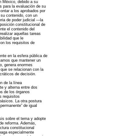
en México, debido a su
os para la evaluación de su
contar a los aprobados por
 su contenido, con un
ria de poder judicial —la
posición constitucional de
te el contenido del
realizar aquellas tareas
bilidad que le
on los requisitos de
nte en la esfera pública de
timamos que mantener un
ipo, genera enormes
que se relacionan con la
cráticos de decisión.
n de la línea
te y alterna entre dos
os de los órganos
s requisitos
 básicos. La otra postura
 permanente” de igual
sis sobre el tema y adopte
s de reforma. Además,
tura constitucional
 haga especialmente