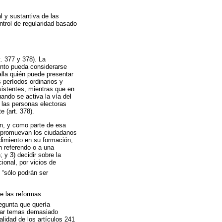
l y sustantiva de las
ntrol de regularidad basado
t. 377 y 378). La
ento pueda considerarse
lla quién puede presentar
s períodos ordinarios y
sistentes, mientras que en
ando se activa la vía del
 las personas electoras
 (art. 378).
ión, y como parte de esa
e promuevan los ciudadanos
edimiento en su formación;
un referendo o a una
 y 3) decidir sobre la
ional, por vicios de
: “sólo podrán ser
de las reformas
regunta que quería
ocar temas demasiado
alidad de los artículos 241