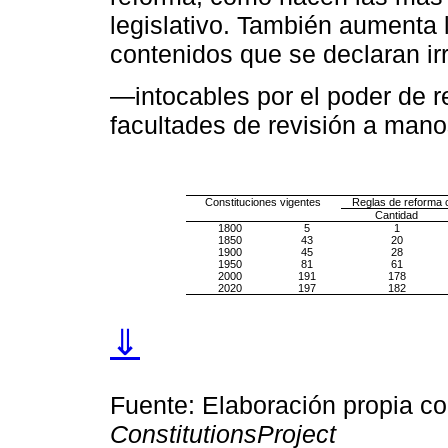
legislativo. También aumenta 
contenidos que se declaran ir
—intocables por el poder de re
facultades de revisión a mano
Constituciones vigentes
Reglas de reforma c
Cantidad
1800
5
1
1850
43
20
1900
45
28
1950
81
61
2000
191
178
2020
197
182
⇓
Fuente: Elaboración propia c
Constitutions
Project