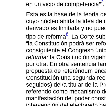
7
en un vicio de competencia”
.
Esta es la base de la teoría d
cuyo núcleo anida la idea de 
derivado es limitada y no pued
8
tipo de reforma
. La Corte sub
“la Constitución podrá ser ref
consiguiente el Congreso úni
reformar
la Constitución vige
por otra. En otra sentencia f
propuesta de referéndum enca
Constitución una segunda ree
seguidos) del/a titular de la P
referendo como mecanismo de 
manifestación del poder consti
intervención del electorado p