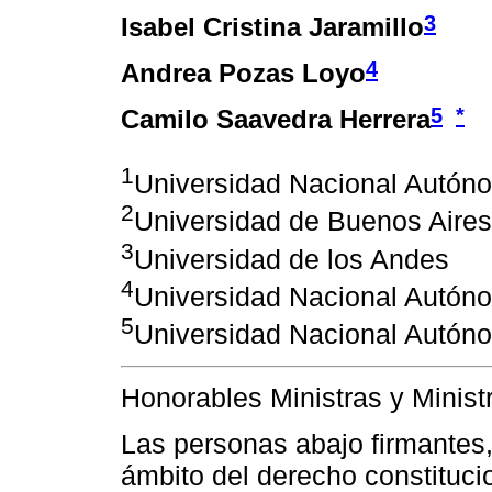
3
Isabel Cristina Jaramillo
4
Andrea Pozas Loyo
5
*
Camilo Saavedra Herrera
1
Universidad Nacional Autón
2
Universidad de Buenos Aires
3
Universidad de los Andes
4
Universidad Nacional Autón
5
Universidad Nacional Autón
Honorables Ministras y Minist
Las personas abajo firmantes,
ámbito del derecho constituci