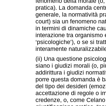
fenomeno della morale (o, 
pratica). La domanda centra
generale, la normatività pra
court) sia un fenomeno nat
in termini di dinamiche cau
interazione tra organismo 
‘psicologiche’), o se si tr
interamente naturalizzabil
(ii) Una questione psicologi
siano i giudizi morali (o, pi
addirittura i giudizi normati
porre questa domanda è bas
del tipo dei desideri (emozi
accettazione di regole o imp
credenze, o, come Celano 