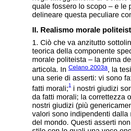
quale fossero lo scopo – e le 
delineare questa peculiare co
II. Realismo morale politei
1. Ciò che va anzitutto sottol
teorica della componente spec
morale politeista – la prima de
Celano 2003a
articola. In
, la te
una serie di asserti: vi sono fat
1
fatti morali;
i nostri giudizi son
da fatti morali; la correttezza o
nostri giudizi (più genericamen
valori sono indipendenti dall
del mondo. Questi asserti non 
stile con le quali una voce en