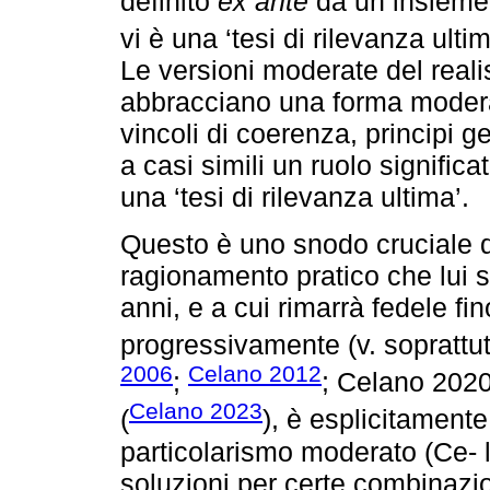
definito
ex ante
da un insieme 
vi è una ‘tesi di rilevanza ulti
Le versioni moderate del reali
abbracciano una forma moderat
vincoli di coerenza, principi ge
a casi simili un ruolo signific
una ‘tesi di rilevanza ultima’.
Questo è uno snodo cruciale de
ragionamento pratico che lui s
anni, e a cui rimarrà fedele fin
progressivamente (v. soprattu
2006
Celano 2012
;
; Celano 2020:
Celano 2023
(
), è esplicitament
particolarismo moderato (Ce- l
soluzioni per certe combinazion