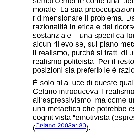
semplicemente come una ‘deriv
morale. La sua preoccupazione 
ridimensionare il problema. Da
razionalità in etica e del rico
sostanziale – una specifica f
alcun rilievo se, sul piano met
il realismo, purché si tratti di 
realismo politeista. Per il res
posizioni sia preferibile è raz
È solo alla luce di queste qual
Celano introduceva il realismo
all’espressivismo, ma come u
una metaetica che potrebbe e
cognitivista “emotivista (espress
Celano 2003a: 80
(
).