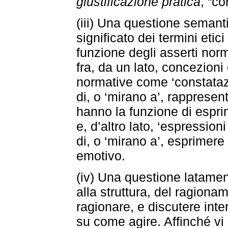
giustificazione pratica
, “co
(iii) Una questione semant
significato dei termini eti
funzione degli asserti norm
fra, da un lato, concezioni
normative come ‘constatazi
di, o ‘mirano a’, rappresent
hanno la funzione di esprim
e, d’altro lato, ‘espression
di, o ‘mirano a’, esprimere
emotivo.
(iv) Una questione latamente
alla struttura, del ragiona
ragionare, e discutere int
su come agire. Affinché vi