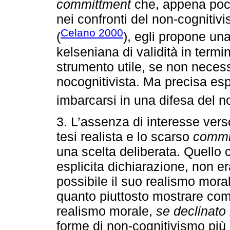
committment
che, appena poc
nei confronti del non-cognitiv
Celano 2000
(
), egli propone un
kelseniana di validità in termi
strumento utile, se non neces
nocognitivista. Ma precisa esp
imbarcarsi in una difesa del n
3. L’assenza di interesse vers
tesi realista e lo scarso
commi
una scelta deliberata. Quello
esplicita dichiarazione, non e
possibile il suo realismo moral
quanto piuttosto mostrare come
realismo morale,
se declinato 
forme di non-cognitivismo più s