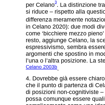
3
per Celano
. La distinzione t
si riduce – rispetto alla questi
differenza meramente notazio
in Celano 2020): due modi dive
come ‘bicchiere mezzo pieno’ o
resto, aggiunge Celano, la scel
espressivismo, sembra esser
argomenti che spostino in mod
l’una o l’altra posizione. La s
Celano 2003b
.
4. Dovrebbe già essere chia
che il punto di partenza di C
di posizioni non-cognitiviste 
possa comunque essere qualifi