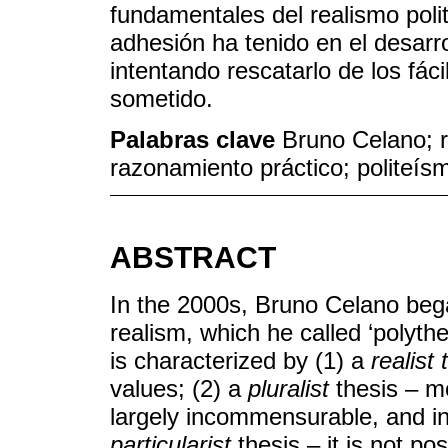
fundamentales del realismo poli
adhesión ha tenido en el desarr
intentando rescatarlo de los fác
sometido.
Palabras clave
Bruno Celano; r
razonamiento práctico; politeís
ABSTRACT
In the 2000s, Bruno Celano began
realism, which he called ‘polythe
is characterized by (1) a
realist
values; (2) a
pluralist
thesis – m
largely incommensurable, and in 
particularist
thesis – it is not p