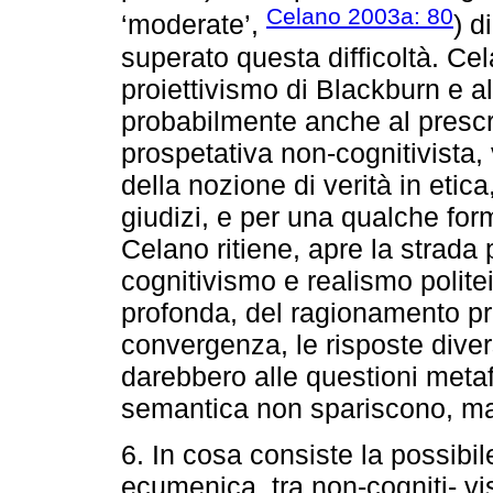
Celano 2003a: 80
‘moderate’,
) d
superato questa difficoltà. Ce
proiettivismo di Blackburn e a
probabilmente anche al prescr
prospetativa non-cognitivista,
della nozione di verità in etica
giudizi, e per una qualche form
Celano ritiene, apre la strada
cognitivismo e realismo politeis
profonda, del ragionamento pra
convergenza, le risposte divers
darebbero alle questioni metaf
semantica non spariscono, ma
6. In cosa consiste la possibi
ecumenica, tra non-cogniti- vi