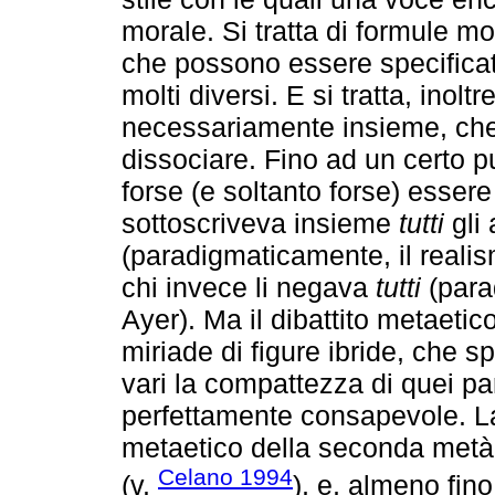
morale. Si tratta di formule m
che possono essere specificat
molti diversi. E si tratta, inol
necessariamente insieme, che
dissociare. Fino ad un certo pu
forse (e soltanto forse) essere
sottoscriveva insieme
tutti
gli 
(paradigmaticamente, il reali
chi invece li negava
tutti
(para
Ayer). Ma il dibattito metaeti
miriade di figure ibride, che
vari la compattezza di quei pa
perfettamente consapevole. La
metaetico della seconda metà 
Celano 1994
(v.
), e, almeno fino 