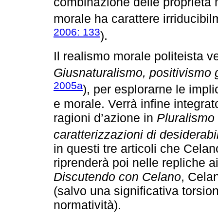
combinazione delle proprietà m
morale ha carattere irriducibil
2006: 133
).
Il realismo morale politeista ve
Giusnaturalismo, positivismo g
2005a
), per esplorarne le impli
e morale. Verrà infine integra
ragioni d’azione in
Pluralismo 
caratterizzazioni di desiderabil
in questi tre articoli che Cela
riprenderà poi nelle repliche ai
Discutendo con Celano
, Cela
(salvo una significativa torsio
normatività).