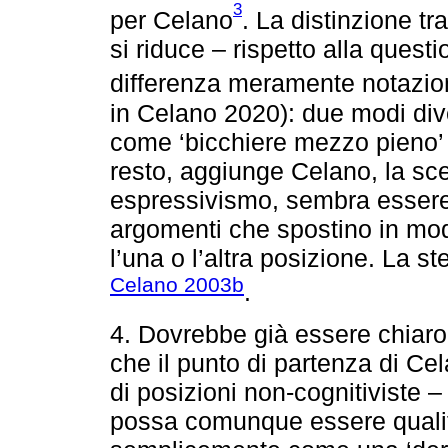
3
per Celano
. La distinzione t
si riduce – rispetto alla questi
differenza meramente notazio
in Celano 2020): due modi dive
come ‘bicchiere mezzo pieno’ o
resto, aggiunge Celano, la scel
espressivismo, sembra esser
argomenti che spostino in mod
l’una o l’altra posizione. La s
Celano 2003b
.
4. Dovrebbe già essere chia
che il punto di partenza di C
di posizioni non-cognitiviste 
possa comunque essere qualifi