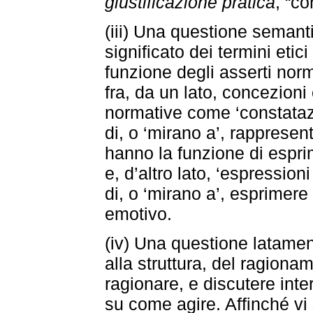
giustificazione pratica
, “co
(iii) Una questione semant
significato dei termini eti
funzione degli asserti norm
fra, da un lato, concezioni
normative come ‘constatazi
di, o ‘mirano a’, rappresent
hanno la funzione di esprim
e, d’altro lato, ‘espression
di, o ‘mirano a’, esprimere
emotivo.
(iv) Una questione latamente
alla struttura, del ragiona
ragionare, e discutere int
su come agire. Affinché vi