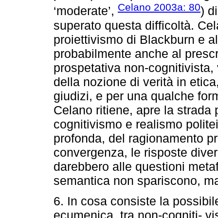
Celano 2003a: 80
‘moderate’,
) d
superato questa difficoltà. Ce
proiettivismo di Blackburn e a
probabilmente anche al prescr
prospetativa non-cognitivista,
della nozione di verità in etica
giudizi, e per una qualche form
Celano ritiene, apre la strada
cognitivismo e realismo politeis
profonda, del ragionamento pra
convergenza, le risposte divers
darebbero alle questioni metaf
semantica non spariscono, ma
6. In cosa consiste la possibi
ecumenica, tra non-cogniti- vi