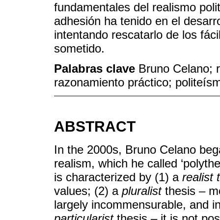
fundamentales del realismo poli
adhesión ha tenido en el desarr
intentando rescatarlo de los fác
sometido.
Palabras clave
Bruno Celano; r
razonamiento práctico; politeís
ABSTRACT
In the 2000s, Bruno Celano began
realism, which he called ‘polythe
is characterized by (1) a
realist
values; (2) a
pluralist
thesis – m
largely incommensurable, and in 
particularist
thesis – it is not p