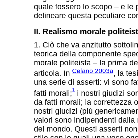
quale fossero lo scopo – e le 
delineare questa peculiare co
II. Realismo morale politei
1. Ciò che va anzitutto sottol
teorica della componente spec
morale politeista – la prima de
Celano 2003a
articola. In
, la te
una serie di asserti: vi sono fat
1
fatti morali;
i nostri giudizi son
da fatti morali; la correttezza o
nostri giudizi (più genericamen
valori sono indipendenti dall
del mondo. Questi asserti non 
stile con le quali una voce en