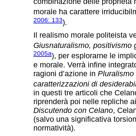
combinazione delle proprietà m
morale ha carattere irriducibil
2006: 133
).
Il realismo morale politeista ve
Giusnaturalismo, positivismo g
2005a
), per esplorarne le impli
e morale. Verrà infine integra
ragioni d’azione in
Pluralismo 
caratterizzazioni di desiderabil
in questi tre articoli che Cela
riprenderà poi nelle repliche ai
Discutendo con Celano
, Cela
(salvo una significativa torsio
normatività).