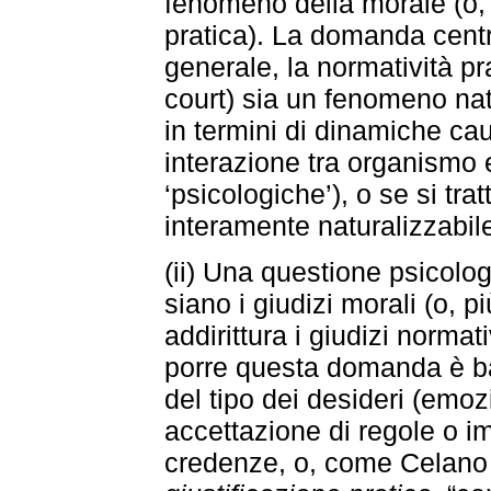
fenomeno della morale (o, 
pratica). La domanda centra
generale, la normatività pra
court) sia un fenomeno nat
in termini di dinamiche cau
interazione tra organismo 
‘psicologiche’), o se si tr
interamente naturalizzabil
(ii) Una questione psicologi
siano i giudizi morali (o, pi
addirittura i giudizi normati
porre questa domanda è bas
del tipo dei desideri (emozi
accettazione di regole o imp
credenze, o, come Celano 