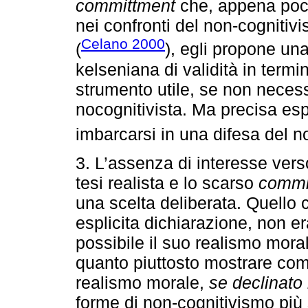
committment
che, appena poc
nei confronti del non-cognitiv
Celano 2000
(
), egli propone un
kelseniana di validità in termi
strumento utile, se non neces
nocognitivista. Ma precisa esp
imbarcarsi in una difesa del n
3. L’assenza di interesse vers
tesi realista e lo scarso
commi
una scelta deliberata. Quello
esplicita dichiarazione, non e
possibile il suo realismo moral
quanto piuttosto mostrare come
realismo morale,
se declinato 
forme di non-cognitivismo più s