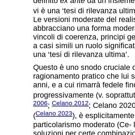
definito
ex ante
da un insieme 
vi è una ‘tesi di rilevanza ulti
Le versioni moderate del reali
abbracciano una forma moderat
vincoli di coerenza, principi ge
a casi simili un ruolo signific
una ‘tesi di rilevanza ultima’.
Questo è uno snodo cruciale de
ragionamento pratico che lui s
anni, e a cui rimarrà fedele fin
progressivamente (v. soprattu
2006
Celano 2012
;
; Celano 2020:
Celano 2023
(
), è esplicitament
particolarismo moderato (Ce- l
soluzioni per certe combinazion