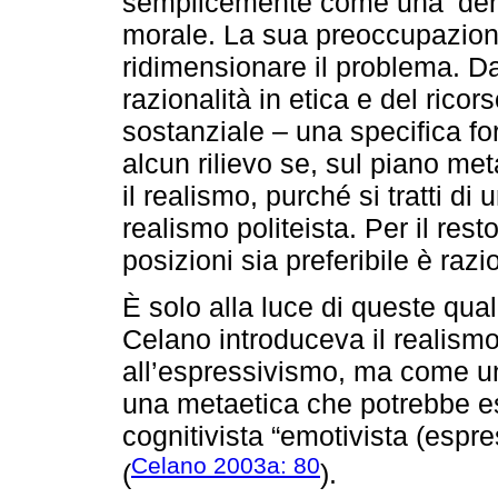
semplicemente come una ‘deriv
morale. La sua preoccupazione 
ridimensionare il problema. Da
razionalità in etica e del rico
sostanziale – una specifica f
alcun rilievo se, sul piano met
il realismo, purché si tratti di 
realismo politeista. Per il res
posizioni sia preferibile è raz
È solo alla luce di queste qual
Celano introduceva il realismo
all’espressivismo, ma come u
una metaetica che potrebbe e
cognitivista “emotivista (espress
Celano 2003a: 80
(
).