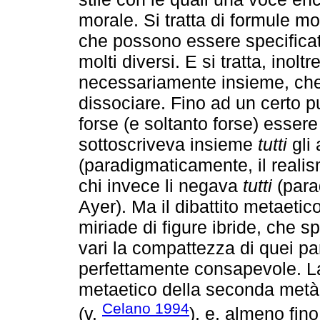
morale. Si tratta di formule m
che possono essere specificat
molti diversi. E si tratta, inol
necessariamente insieme, che
dissociare. Fino ad un certo pu
forse (e soltanto forse) essere
sottoscriveva insieme
tutti
gli 
(paradigmaticamente, il reali
chi invece li negava
tutti
(para
Ayer). Ma il dibattito metaeti
miriade di figure ibride, che
vari la compattezza di quei pa
perfettamente consapevole. La
metaetico della seconda metà 
Celano 1994
(v.
), e, almeno fino 