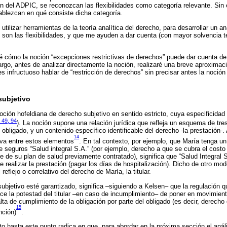
n del ADPIC, se reconozcan las flexibilidades como categoría relevante. Si
ablezcan en qué consiste dicha categoría.
tilizar herramientas de la teoría analítica del derecho, para desarrollar un an
 son las flexibilidades, y que me ayuden a dar cuenta (con mayor solvencia 
é cómo la noción “excepciones restrictivas de derechos” puede dar cuenta de 
bargo, antes de analizar directamente la noción, realizaré una breve aproxima
s infructuoso hablar de “restricción de derechos” sin precisar antes la noció
subjetivo
 noción hofeldiana de derecho subjetivo en sentido estricto, cuya especificida
 49, 94
). La noción supone una relación jurídica que refleja un esquema de tres 
u obligado, y un contenido específico identificable del derecho -la prestación
14
tiva entre estos elementos
. En tal contexto, por ejemplo, que María tenga un
 seguros “Salud integral S.A.” (por ejemplo, derecho a que se cubra el costo
te de su plan de salud previamente contratado), significa que “Salud Integral S
de realizar la prestación (pagar los días de hospitalización). Dicho de otro mod
eflejo o correlativo del derecho de María, la titular.
ubjetivo esté garantizado, significa –siguiendo a Kelsen– que la regulación 
ce la potestad del titular –en caso de incumplimiento– de poner en movimien
alta de cumplimiento de la obligación por parte del obligado (es decir, derech
15
nción)
.
to hasta este punto radica en que, para abordar en la próxima sección el anál