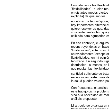
Con relación a las flexibi
“flexibilidades”– suelen r
en distintos modos ciertos 
explícita) de que son los 
económico y tecnológico–, 
hay importantes diferencia
quiero resolver es que, dad
suficientemente claro qué
utilizada para agruparlas e
En ese contexto, el argume
reconstruyéndolas en base 
“limitaciones”, ente otras
abreviadamente “excepcione
flexibilidades, en mi opini
teorizado. En segundo lugar
doctrinales –al menos, en 
que regulan las flexibilida
cantidad suficiente de trab
excepciones restrictivas d
la salud pueden valerse pa
Con frecuencia, el análisis
este trabajo dicha problem
sino a la necesidad de real
análisis propuesto.
El artículo se organiza en