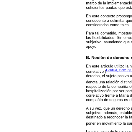
marco de la implementació
suficientes pautas que est
En este contexto propongo u
conducente a delimitar qué
considerados como tales.
Para tal cometido, mostrar
las flexibilidades. Sin em
subjetivo, asumiendo que e
apoyo.
B. Noción de derecho 
En este artículo utilizo la
Hohfeld, 1992, pp.
correlativo (
derecho, el sujeto pasivo 
denota una relación distin
respecto de la compañía de
hospitalización por ser par
correlativo frente a María 
compañía de seguros es el r
A su vez, que un derecho s
subjetivo, además, estable
destinado a reconocer la f
poner en movimiento la sa
La relevancia de lo expues