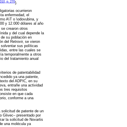
010, p. 270
).
gatorias ocurrieron
sta enfermedad, el
omo A\T o \odovubina, y
00 y 12.000 dólares al año
n se crearon otros
finida y del cual depende la
e de su población en
n del Retrovir, se vieron
 solventar sus políticas
idas, entre las cuales se
 vía temporalmente a otros
io del tratamiento anual
iterios de patentabilidad
oncedido ya una patente,
l texto del ADPIC, en su
eva, entrañe una actividad
s tres requisitos
 consiste en que cada
torio, conforme a una
 solicitud de patente de un
o Glivec– presentado por
ar la solicitud de Novartis
 de una molécula ya