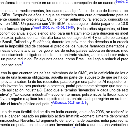
Seuba, 2
transforma temporalmente en un derecho a la percepción de un canon (
cceso a los medicamentos, los casos paradigmáticos del uso de licencias obli
H-SIDA. Después de años sin que se conociera una cura o tratamiento para e
nte cuando se creó en EE. UU. el primer antirretroviral efectivo, conocido c
vir en 1987. Un paciente con VIH-SIDA –o su seguro– debía pagar entre 10.0
Angell, 2006, pp. 46-56, 79-80
ento farmacológico (
). En los años siguientes, si bie
 económico anual siguió siendo alto, para un tratamiento cuya duración es inde
contexto, países con la más alta tasa de contagio de VIH y un alto porcentaj
Brasil, Tailandia y Sudáfrica), durante las próximas dos décadas a la creació
 en la imposibilidad de costear el precio de los nuevos fármacos patentados y
En esas circunstancias, los gobiernos de estos países adoptaron diversas med
 licenciamiento obligatorio de distintos antirretrovirales, autorizando por esta
a un precio reducido. En algunos casos, como Brasil, se llegó a reducir el prec
7
s por paciente
.
d con la que cuentan los países miembros de la OMC, es la definición de los cr
ncia de una licencia obligatoria, aquella no parte del supuesto de que se ha c
previa, a saber, la de los requisitos para otorgar una patente. Al respecto, e
 toda invención, sea producto o proceso, podrá patentarse siempre que sea nu
 de aplicación industrial8. Dado que el término “invención” y cada uno de esto
ntiva” y “aplicación industrial”– suponen términos polisémicos la flexibilidad
 a regular o aplicar los requisitos de patentabilidad que regirán en su terri
Velásquez, 2015, pp. 2, 6
ide el interés público del país (
).
uso de esta flexibilidad se dio en India cuando, en el año 2006, se rechazó la
a el cáncer, basado en principio activo Imatinib –comercialmente denominad
rmacéutica Novartis. El argumento de la oficina de patentes india para rechaz
mento no podía considerarse una “invención” debido a que era una variación