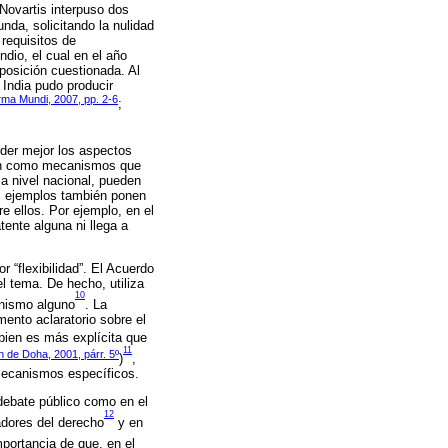
 Novartis interpuso dos
unda, solicitando la nulidad
 requisitos de
dio, el cual en el año
sposición cuestionada. Al
India pudo producir
ma Mundi, 2007, pp. 2-6
;
der mejor los aspectos
túan como mecanismos que
 a nivel nacional, pueden
os ejemplos también ponen
re ellos. Por ejemplo, en el
tente alguna ni llega a
r “flexibilidad”. El Acuerdo
l tema. De hecho, utiliza
10
anismo alguno
. La
mento aclaratorio sobre el
 bien es más explícita que
11
n de Doha, 2001, párr. 5º
)
,
 mecanismos específicos.
 debate público como en el
12
adores del derecho
y en
mportancia de que, en el