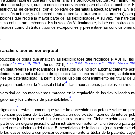
en algunas razones que justifican un análisis teórico-conceptual. Asimismo, re
derecho subjetivo, que se considera conveniente para el análisis posterior. En
estrictivas de derechos, con el objetivo de delimitarla adecuadamente. En la 
sección anterior, y adicionaré otros (sobre la estructura de las normas) para
pciones que recoja la mayor parte de las flexibilidades. A su vez, me haré car
ricas del mismo fenómeno. En la sección V, finalmente, habré demostrado la 
ibilidades como distintos tipos de excepciones y presentaré las conclusiones d
s
n análisis teórico conceptual
oducción de obras que analizan las flexibilidades que reconoce el ADPIC, las c
Correa y Hilty, 2021
Khor, 2014
Musungu y Oh, 2006
Medina, 20
rrente (
; Junco, 2018;
;
;
cen para referirse a mecanismos e institutos que no son automáticamente agr
eferirse a un amplio abanico de opciones: las licencias obligatorias, la definici
ones de patentabilidad, la permisión del uso sin consentimiento del titular de
4
y experimentación, la “cláusula Bolar”
, las importaciones paralelas, entre otr
diversidad de los mecanismos tratados en la regulación de las flexibilidades 
5
gatorias y los criterios de patentabilidad
.
6
ligatorias
, estas suponen que ya se ha concedido una patente sobre un prod
rvención posterior del Estado (fundada en que existen razones de interés púb
relación jurídica entre el titular de esta y un tercero. Dicha relación consiste
parte de un órgano judicial o administrativo competente– a un tercero para que
in el consentimiento del titular. El beneficiario de la licencia (que puede ser
de los casos deberá compensar económicamente al titular de la patente, cuyo