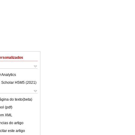
ersonalizados
 Analytics
 Scholar H5M5 (
2021
)
ágina do texto(beta)
ol (pdf)
 em XML
cias do artigo
itar este artigo