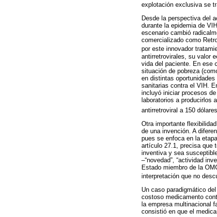
explotación exclusiva se 
Desde la perspectiva del a
durante la epidemia de VI
escenario cambió radicalme
comercializado como Retro
por este innovador tratami
antirretrovirales, su valor
vida del paciente. En ese 
situación de pobreza (como 
en distintas oportunidades
sanitarias contra el VIH. 
incluyó iniciar procesos de
laboratorios a producirlos 
antirretroviral a 150 dólare
Otra importante flexibilida
de una invención. A difere
pues se enfoca en la etapa 
artículo 27.1, precisa que
inventiva y sea susceptible
–“novedad”, “actividad inve
Estado miembro de la OMC va
interpretación que no descu
Un caso paradigmático del 
costoso medicamento contr
la empresa multinacional fa
consistió en que el medica