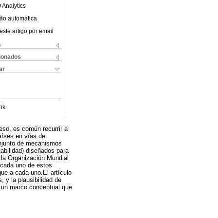
 Analytics
ão automática
este artigo por email
s
cionados
ar
nk
eso, es común recurrir a
países en vías de
conjunto de mecanismos
tabilidad) diseñados para
 la Organización Mundial
e cada uno de estos
ue a cada uno.El artículo
, y la plausibilidad de
e un marco conceptual que