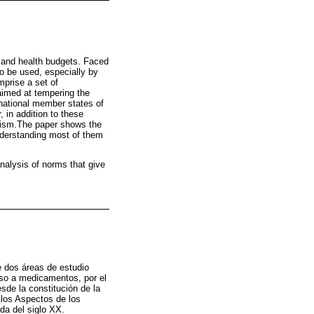
s and health budgets. Faced
to be used, especially by
mprise a set of
aimed at tempering the
 national member states of
in addition to these
anism.The paper shows the
understanding most of them
nalysis of norms that give
e dos áreas de estudio
ceso a medicamentos, por el
sde la constitución de la
los Aspectos de los
da del siglo XX.