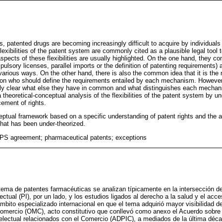
s, patented drugs are becoming increasingly difficult to acquire by individual
lexibilities of the patent system are commonly cited as a plausible legal tool 
pects of these flexibilities are usually highlighted. On the one hand, they co
sory licenses, parallel imports or the definition of patenting requirements) 
various ways. On the other hand, there is also the common idea that it is the
on who should define the requirements entailed by each mechanism. However, 
iently clear what else they have in common and what distinguishes each mech
 theoretical-conceptual analysis of the flexibilities of the patent system by 
cement of rights.
ptual framework based on a specific understanding of patent rights and the a
 that has been under-theorized.
TRIPS agreement; pharmaceutical patents; exceptions
istema de patentes farmacéuticas se analizan típicamente en la intersección d
electual (PI), por un lado, y los estudios ligados al derecho a la salud y el ac
mbito especializado internacional en que el tema adquirió mayor visibilidad de
omercio (OMC), acto constitutivo que conllevó como anexo el Acuerdo sobre 
lectual relacionados con el Comercio (ADPIC), a mediados de la última déca