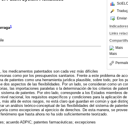
SciELO
Traduç
Enviar 
Indicadore
1
rraga
Links rela
ile
Compartilh
Mais
Mais
Permali
, los medicamentos patentados son cada vez más difíciles
 personas como por los presupuestos sanitarios. Frente a este problema de acc
ema de patentes como una herramienta jurídica plausible, sobre todo, por los 
rse dos aspectos de las flexibilidades. Por un lado, se consideran como un 
orias, las importaciones paralelas o la determinación de los criterios de paten
l sistema de patentes. Por otro lado, corresponde a los Estados miembros de
 nivel nacional, los requisitos específicos y condiciones para la aplicación d
más allá de estos rasgos, no está claro qué guardan en común y qué disting
zar un análisis teórico-conceptual de las flexibilidades del sistema de patentes
yoría como excepciones al ejercicio de derechos. De esta manera, se prove
 fenómeno que hasta ahora no ha sido suficientemente teorizado.
ades; acuerdo ADPIC; patentes farmacéuticas; excepciones