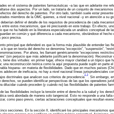
lidades en el sistema de patentes farmacéuticas –a las que en adelante me re
esaltarse dos aspectos. Por un lado, se trataría de un conjunto de mecanismo
efectos del derecho de patentes. Por otro lado, también suele estar presente l
Estados miembros de la OMC quienes, a nivel nacional –y en atención a su gr
deberían definir el detalle de los requisitos de procedencia de cada mecani
s entre estos mecanismos, que iré precisando en este trabajo. En efecto, un
o que no ha habido en la literatura especializada un análisis conceptual de las
 guardan en común y qué diferencia a cada mecanismo, obviándose el hecho d
s poco precisa.
nto principal que defenderé es que la forma más plausible de entender las fle
a lo que en teoría del derecho se denomina “excepción”, “suspensión”, “restr
 denominaciones. Por ahora, les llamaré genéricamente “excepciones restricti
s” (sin perjuicio que más adelante justificaré la denominación). Reconstruir
ón, tiene dos virtudes: en primer lugar, ofrece mayor claridad a un tópico que 
, una reconstrucción teórica como la aquí propuesta puede suplir en parte el 
habla hispana– en materia de flexibilidades. Dado que en muchos países (Chil
des adolecen de ineficacia, no hay a nivel nacional líneas jurisprudenciales 
2
3
-
ajos doctrinales que analicen sus criterios de procedencia
. Sin embargo, e
e derechos, se pueden identificar perspectivas de las que los operadores juríd
ra dilucidar cuándo proceden (y cuándo no) las flexibilidades de patentes far
 de las flexibilidades incluye la tensión entre el derecho a la salud y los der
ática será abordada de manera solo tangencial. Esto no responde a una falta 
izar, como paso previo, ciertas aclaraciones conceptuales que resultan esenci
 cinco secciones. En la sección II, identificaré los principales mecanismos q