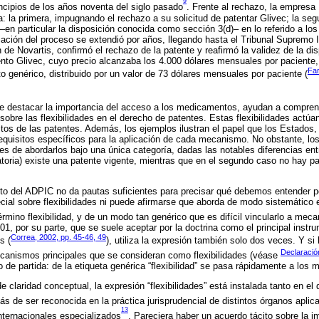
9
ncipios de los años noventa del siglo pasado
. Frente al rechazo, la empresa
a: la primera, impugnando el rechazo a su solicitud de patentar Glivec; la seg
 –en particular la disposición conocida como sección 3(d)– en lo referido a los
ación del proceso se extendió por años, llegando hasta el Tribunal Supremo In
de Novartis, confirmó el rechazo de la patente y reafirmó la validez de la di
to Glivec, cuyo precio alcanzaba los 4.000 dólares mensuales por paciente, 
Far
genérico, distribuido por un valor de 73 dólares mensuales por paciente (
 destacar la importancia del acceso a los medicamentos, ayudan a compren
obre las flexibilidades en el derecho de patentes. Estas flexibilidades ac
ctos de las patentes. Además, los ejemplos ilustran el papel que los Estados,
requisitos específicos para la aplicación de cada mecanismo. No obstante, l
des de abordarlos bajo una única categoría, dadas las notables diferencias ent
atoria) existe una patente vigente, mientras que en el segundo caso no hay pa
texto del ADPIC no da pautas suficientes para precisar qué debemos entender po
ial sobre flexibilidades ni puede afirmarse que aborda de modo sistemático e
érmino flexibilidad, y de un modo tan genérico que es difícil vincularlo a mec
, por su parte, que se suele aceptar por la doctrina como el principal instru
Correa, 2002, pp. 45-46, 49
s (
), utiliza la expresión también solo dos veces. Y si
Declaració
ecanismos principales que se consideran como flexibilidades (véase
 de partida: de la etiqueta genérica “flexibilidad” se pasa rápidamente a los
 claridad conceptual, la expresión “flexibilidades” está instalada tanto en el
 de ser reconocida en la práctica jurisprudencial de distintos órganos aplic
13
nternacionales especializados
. Pareciera haber un acuerdo tácito sobre la i