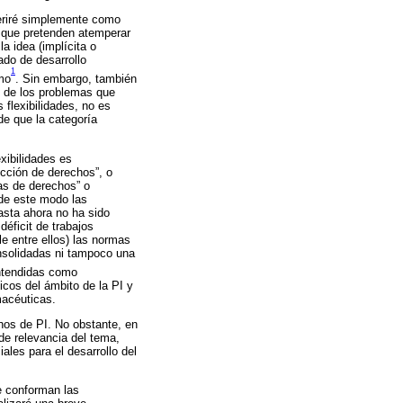
feriré simplemente como
s que pretenden atemperar
a idea (implícita o
ado de desarrollo
1
smo
. Sin embargo, también
o de los problemas que
 flexibilidades, no es
e que la categoría
xibilidades es
icción de derechos”, o
vas de derechos” o
 de este modo las
hasta ahora no ha sido
déficit de trabajos
e entre ellos) las normas
consolidadas ni tampoco una
ntendidas como
icos del ámbito de la PI y
macéuticas.
echos de PI. No obstante, en
de relevancia del tema,
ales para el desarrollo del
ue conforman las