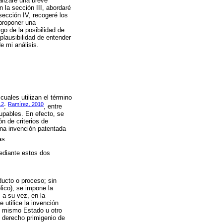
alizaré una breve
 la sección III, abordaré
sección IV, recogeré los
 proponer una
go de la posibilidad de
plausibilidad de entender
e mi análisis.
uales utilizan el término
12
Ramírez, 2010
;
, entre
upables. En efecto, se
ón de criterios de
 una invención patentada
as.
mediante estos dos
ucto o proceso; sin
lico), se impone la
, a su vez, en la
 utilice la invención
 el mismo Estado u otro
 derecho primigenio de