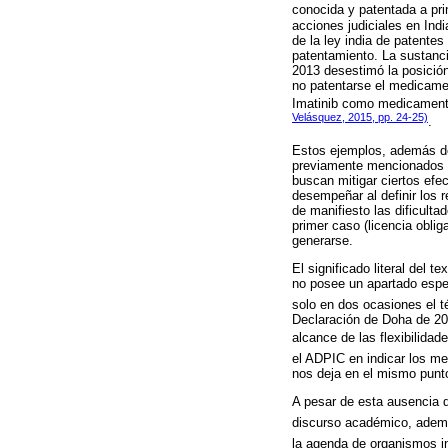
conocida y patentada a pri
acciones judiciales en Indi
de la ley india de patentes
patentamiento. La sustanci
2013 desestimó la posición 
no patentarse el medicamen
Imatinib como medicamento 
Velásquez, 2015, pp. 24-25)
.
Estos ejemplos, además de
previamente mencionados s
buscan mitigar ciertos efe
desempeñar al definir los 
de manifiesto las dificulta
primer caso (licencia oblig
generarse.
El significado literal del 
no posee un apartado espec
solo en dos ocasiones el t
Declaración de Doha de 2001
alcance de las flexibilidade
el ADPIC en indicar los m
nos deja en el mismo punto
A pesar de esta ausencia de
discurso académico, además
la agenda de organismos i