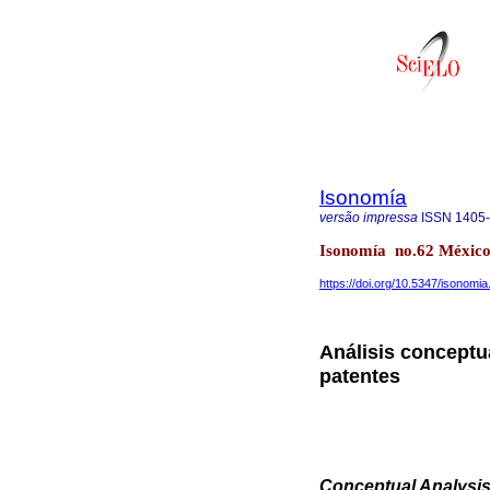
Isonomía
versão impressa
ISSN
1405
Isonomía no.62 México
https://doi.org/10.5347/isonomi
Análisis conceptua
patentes
Conceptual Analysis 