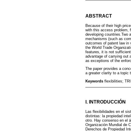
ABSTRACT
Because of their high price
with this access problem, f
developing countries.Two as
mechanisms (such as compul
outcomes of patent law in 
the World Trade Organizati
features, it is not suffic
advantage of carrying out a
as exceptions of the enfor
The paper provides a conce
a greater clarity to a topic
Keywords
flexibilities; 
I. INTRODUCCIÓN
Las flexibilidades en el s
distintas: la propiedad int
otro. Hay consenso en el á
Organización Mundial de C
Derechos de Propiedad Inte