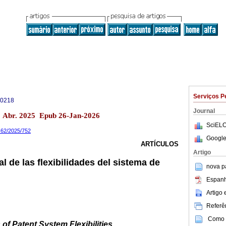
Serviços P
-0218
Journal
 Abr. 2025 Epub 26-Jan-2026
SciELO
a.62/2025/752
Google
ARTÍCULOS
Artigo
l de las flexibilidades del sistema de
nova p
Espanh
Artigo
Referên
Como c
of Patent System Flexibilities