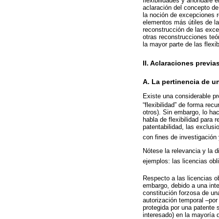
flexibilidades y ahondaré 
aclaración del concepto de 
la noción de excepciones r
elementos más útiles de la 
reconstrucción de las exce
otras reconstrucciones teó
la mayor parte de las flex
II. Aclaraciones previa
A. La pertinencia de u
Existe una considerable pr
“flexibilidad” de forma recu
otros). Sin embargo, lo ha
habla de flexibilidad para r
patentabilidad, las exclusi
con fines de investigación 
Nótese la relevancia y la 
ejemplos: las licencias obli
Respecto a las licencias ob
embargo, debido a una inte
constitución forzosa de una 
autorización temporal –por 
protegida por una patente s
interesado) en la mayoría 