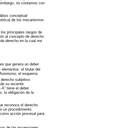
n embargo, no contamos con
álisis conceptual
teórica) de los mecanismos
los principales rasgos de
ción al concepto de derecho
n de derecho en la cual me
d es que genera un deber
elementos: el titular del
-. Asimismo, el esquema
 derecho subjetivo
 de su reciente
.A” tiene el deber
o, la obligación de la
que reconoce el derecho
to un procedimiento
o como acción procesal para
isis de las excepciones