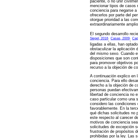
paciente, o no unir civilm
mencionar tipos de casos r
conciencia para negarse a r
ofrecerlos por parte del p
otorgue prioridad a las con
extraordinariamente amplio
El segundo desarrollo recie
Siegel, 2018
Casas, 2009
Cap
;
;
ligadas a ellas, han optad
obstaculizar la aplicación 
del mismo sexo. Cuando el 
disposiciones que son cont
para promover objetivos pol
recurso a la objeción de co
A continuación explico en l
conciencia. Para ello desar
derecho a la objeción de c
personas puedan efectivame
libertad de conciencia no e
caso particular como una s
considero las condiciones 
favorablemente. En la terc
qué dichas solicitudes no 
este respecto al carecer de
motivos de conciencia sean
solicitudes de excepción s
frustración de propósitos d
prohibidas por la ley. Las