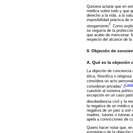
Quisiera aclarar que en est
médica sobre todo y que ap
derecho a la vida, a la sal
imposibilidad práctica de 
4
otorgamiento
. Como expli
se seguiría de la protecci
que acabo de mencionar. Mi
respecto del alcance de la 
II. Objeción de concie
A. Qué es la objeción 
La objeción de conciencia 
ética, filosófica o religiosa 
considera un acto personal 
Capde
consideran privadas” (
cuestión al sistema políti
excepción en un caso partic
desobediencia civil y la res
la negativa de un médico a 
negativa de un juez a unir
madres, tutores o tutoras 
apela a convicciones de co
Quiero hacer notar que, en
estratégico de la objeción 