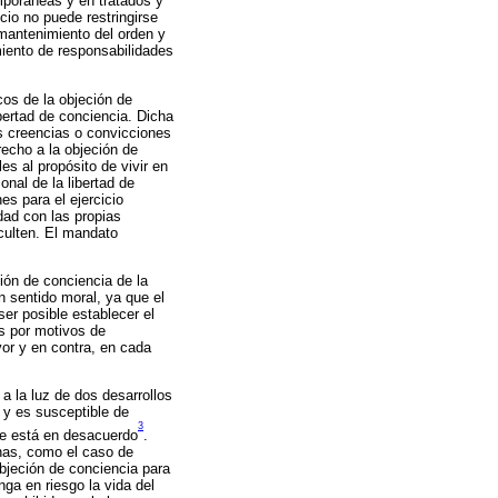
mporáneas y en tratados y
cio no puede restringirse
 mantenimiento del orden y
miento de responsabilidades
cos de la objeción de
ibertad de conciencia. Dicha
as creencias o convicciones
recho a la objeción de
es al propósito de vivir en
onal de la libertad de
es para el ejercicio
dad con las propias
iculten. El mandato
ión de conciencia de la
n sentido moral, ya que el
er posible establecer el
s por motivos de
vor y en contra, en cada
a la luz de dos desarrollos
 y es susceptible de
3
 se está en desacuerdo
.
onas, como el caso de
objeción de conciencia para
ga en riesgo la vida del