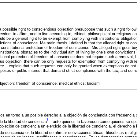
possible right to conscientious objection presuppose that such a right follo
eedom to affirm, and to live according to, ethical, philosophical or religious co
ld be a general right to be exempt from complying with institutional obligatio
ctions of conscience. Me main thesis I defend is that the alleged right to con
constitutional protection of freedom of conscience. Mis alleged right goes bey
stitutional obstacles to the individual aim of living by one’s own convictions
tional protection of freedom of conscience does not require such a removal, I
ious objection, there can be only requests for exemption from complying with l
ce. I explain that such requests can only be granted when exemptions do not af
urposes of public interest that demand strict compliance with the law, and do no
bjection; freedom of conscience; medical ethics; laicism
s en torno a un posible derecho a la objeción de conciencia con frecuencia 
1
e la libertad de conciencia
. Tanto quienes la favorecen como quienes se opo
objeción de conciencia un ejercicio de la libertad de conciencia, el derecho a 
 de conciencia es la libertad de afirmar convicciones éticas, filosóficas o relig