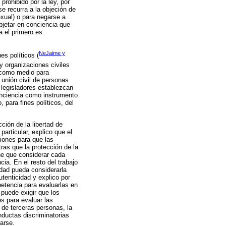
rohibido por la ley, por
e recurra a la objeción de
exual) o para negarse a
bjetar en conciencia que
a el primero es
NeJaime y
es políticos (
s y organizaciones civiles
a como medio para
 unión civil de personas
 legisladores establezcan
conciencia como instrumento
 para fines políticos, del
ción de la libertad de
particular, explico que el
ciones para que las
as que la protección de la
ene que considerar cada
ia. En el resto del trabajo
idad pueda considerarla
tenticidad y explico por
petencia para evaluarlas en
 puede exigir que los
s para evaluar las
 de terceras personas, la
nductas discriminatorias
arse.