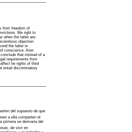
ws from freedom of
nvictions. Me right to
ns when the latter are
scientious objection
ond the latter in
 of conscience. Aλer
 conclude that instead of a
egal requirements from
fect he rights of third
t entail discriminatory
parten del supuesto de que
nen a ella comparten el
la primera se derivaría del
iosas, de vivir en