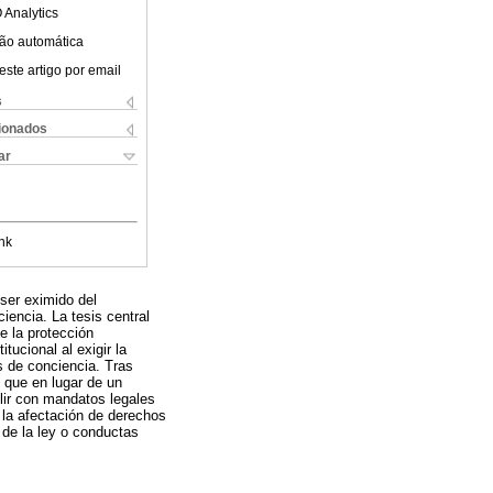
 Analytics
ão automática
este artigo por email
s
cionados
ar
nk
 ser eximido del
iencia. La tesis central
e la protección
tucional al exigir la
s de conciencia. Tras
o que en lugar de un
lir con mandatos legales
la afectación de derechos
 de la ley o conductas