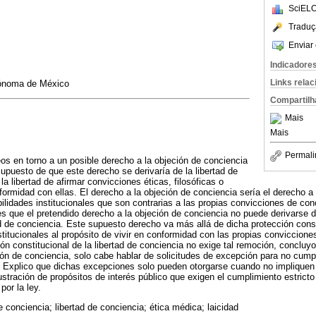
SciELO
Traduç
Enviar 
Indicadore
Links rela
tónoma de México
Compartilh
Mais
Mais
Permali
s en torno a un posible derecho a la objeción de conciencia
supuesto de que este derecho se derivaría de la libertad de
la libertad de afirmar convicciones éticas, filosóficas o
nformidad con ellas. El derecho a la objeción de conciencia sería el derecho a
lidades institucionales que son contrarias a las propias convicciones de conc
s que el pretendido derecho a la objeción de conciencia no puede derivarse d
ad de conciencia. Este supuesto derecho va más allá de dicha protección consti
titucionales al propósito de vivir en conformidad con las propias conviccione
ión constitucional de la libertad de conciencia no exige tal remoción, concluy
ión de conciencia, solo cabe hablar de solicitudes de excepción para no cump
. Explico que dichas excepciones solo pueden otorgarse cuando no impliquen 
ustración de propósitos de interés público que exigen el cumplimiento estricto
por la ley.
e conciencia; libertad de conciencia; ética médica; laicidad