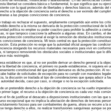
í como de revisarlas, modificarlas o abandonarlas. En las democracias conte
sta libertad se considera básica o fundamental, lo que significa que su ejerci
stente con la igual protección de libertades y derechos básicos, además del
derecho a la objeción de conciencia sería el derecho a ser eximido del cumpli
ntrarias a las propias convicciones de conciencia.
te trabajo es rechazar el supuesto, ampliamente compartido aún entre los críti
ndido derecho a la misma se derivaría de la protección constitucional de la l
toridad política no emplee su poder coactivo para prohibir la adhesión a ciert
iosas, ni que tampoco coaccione la adhesión a algunas otras. En cambio, el de
sta protección constitucional al exigir la remoción de obstáculos institucional
 convicciones de conciencia. Mi tesis central es que la protección constituci
oción. Esta protección no exige que la autoridad oficial asegure las condicion
conciencia otorgando los recursos materiales necesarios para vivir en conformi
, ni tampoco removiendo los obstáculos sociales o institucionales que lo dif
ance más restringido.
esa establecer es que, al no ser posible derivar un derecho general a la objec
e la libertad de conciencia, el primero no puede establecerse, ni siquiera en u
enamiento constitucional del que podría derivarse es dicha protección. Al no s
cabe hablar de solicitudes de excepción para no cumplir con mandatos legale
a, la discusión se traslada al tipo de consideraciones que quepa aducir a fa
a autoridad decida, caso por caso, si otorgar o no la excepción solicitada.
 de un pretendido derecho a la objeción de conciencia se ha vuelto imperativo 
n primer lugar, el recurso a la objeción de conciencia es cada vez más común
 el fin de justificar el desacato a disposiciones institucionales con las que
curso excepcional que no implica la afectación de derechos de terceras pers
eclutamiento forzoso para ser combatientes de guerra, ahora se recurre a la 
 se tenga derecho a ellos, no realizar transfusiones sanguíneas aunque se pon