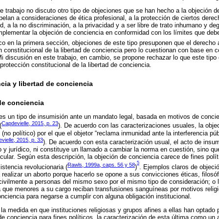
e trabajo no discuto otro tipo de objeciones que se han hecho a la objeción d
elan a consideraciones de ética profesional, a la protección de ciertos der
ud, a la no discriminación, a la privacidad y a ser libre de trato inhumano y de
implementar la objeción de conciencia en conformidad con los límites que deb
co en la primera sección, objeciones de este tipo presuponen que el derecho 
ón constitucional de la libertad de conciencia pero lo cuestionan con base en
 discusión en este trabajo, en cambio, se propone rechazar lo que este tipo
protección constitucional de la libertad de conciencia.
ncia y libertad de conciencia
de conciencia
es un tipo de insumisión ante un mandato legal, basada en motivos de concie
Capdevielle, 2015, p. 23
(
). De acuerdo con las caracterizaciones usuales, la obje
(no político) por el que el objetor “reclama inmunidad ante la interferencia p
vielle, 2015, p. 33
). De acuerdo con esta caracterización usual, el acto de insu
co y jurídico, ni constituye un llamado a cambiar la norma en cuestión, sino 
ular. Según esta descripción, la objeción de conciencia carece de fines polít
5
Rawls, 1999a, caps. 56 y 58
istencia revolucionaria (
)
. Ejemplos claros de objeci
realizar un aborto porque hacerlo se opone a sus convicciones éticas, filosófi
 civilmente a personas del mismo sexo por el mismo tipo de consideración; o 
a que menores a su cargo reciban transfusiones sanguíneas por motivos reli
nciencia para negarse a cumplir con alguna obligación institucional.
 la medida en que instituciones religiosas y grupos afines a ellas han optado
de conciencia para fines políticos, la caracterización de esta última como un 