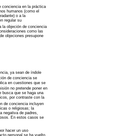
e conciencia en la práctica
echos humanos (como el
gradante) o a la
en regular su
a la objeción de conciencia
 consideraciones como las
 de objeciones presupone
ncia, ya sean de índole
ción de conciencia se
ública en cuestiones que se
misión no pretende poner en
que busca que se haga una
icos, por contraste con la
ón de conciencia incluyen
cas o religiosas; la
la negativa de padres,
giosos. En estos casos se
 por hacer un uso
acto personal se ha vuelto