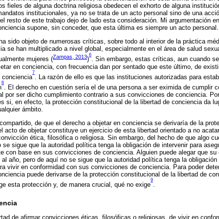
 fieles de alguna doctrina religiosa obedecen el exhorto de alguna institución
mandatos institucionales, ya no se trata de un acto personal sino de una acci
 el resto de este trabajo dejo de lado esta consideración. Mi argumentación en
onciencia supone, sin conceder, que esta última es siempre un acto personal.
ha sido objeto de numerosas críticas, sobre todo al interior de la práctica mé
ia se han multiplicado a nivel global, especialmente en el área de salud sexua
6
Zampas, 2013
ualmente mujeres (
)
. Sin embargo, estas críticas, aun cuando se
tar en conciencia, con frecuencia dan por sentado que este último, de existi
7
e conciencia
. La razón de ello es que las instituciones autorizadas para esta
8
n
. El derecho en cuestión sería el de una persona a ser eximida de cumplir 
al por ser dicho cumplimiento contrario a sus convicciones de conciencia. Por 
 si, en efecto, la protección constitucional de la libertad de conciencia da l
ualquier ámbito.
ompartido, de que el derecho a objetar en conciencia se derivaría de la prote
 acto de objetar constituye un ejercicio de esta libertad orientado a no acata
convicción ética, filosófica o religiosa. Sin embargo, del hecho de que algo c
o se sigue que la autoridad política tenga la obligación de intervenir para ase
 con base en sus convicciones de conciencia. Alguien puede alegar que su c
al año, pero de aquí no se sigue que la autoridad política tenga la obligación
ra vivir en conformidad con sus convicciones de conciencia. Para poder deter
onciencia puede derivarse de la protección constitucional de la libertad de co
9
ge esta protección y, de manera crucial, qué no exige
.
iencia
rtad de afirmar convicciones éticas, filosóficas o religiosas, de vivir en conf