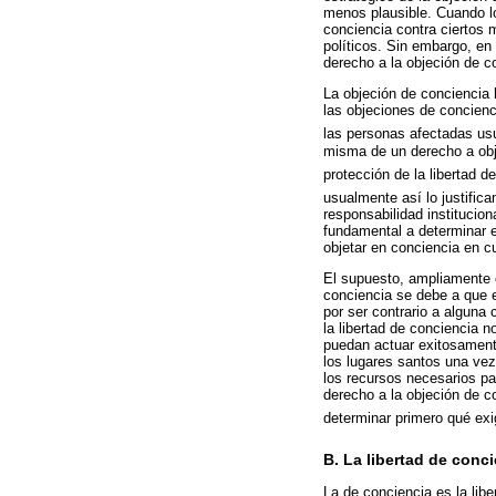
menos plausible. Cuando los
conciencia contra ciertos 
políticos. Sin embargo, en
derecho a la objeción de c
La objeción de conciencia 
las objeciones de concienc
las personas afectadas us
misma de un derecho a obje
protección de la libertad d
usualmente así lo justifica
responsabilidad institucion
fundamental a determinar es
objetar en conciencia en c
El supuesto, ampliamente c
conciencia se debe a que el
por ser contrario a alguna 
la libertad de conciencia n
puedan actuar exitosamente
los lugares santos una vez 
los recursos necesarios pa
derecho a la objeción de c
determinar primero qué exi
B. La libertad de conc
La de conciencia es la libe