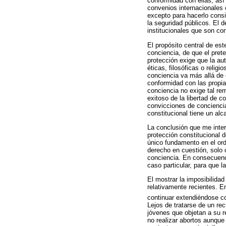
conformidad con ellas, as
convenios internacionales e
excepto para hacerlo consi
la seguridad públicos. El 
institucionales que son co
El propósito central de es
conciencia, de que el prete
protección exige que la au
éticas, filosóficas o relig
conciencia va más allá de e
conformidad con las propias
conciencia no exige tal rem
exitoso de la libertad de 
convicciones de conciencia
constitucional tiene un alc
La conclusión que me inter
protección constitucional d
único fundamento en el ord
derecho en cuestión, solo 
conciencia. En consecuenci
caso particular, para que l
El mostrar la imposibilidad
relativamente recientes. E
continuar extendiéndose con
Lejos de tratarse de un re
jóvenes que objetan a su r
no realizar abortos aunque