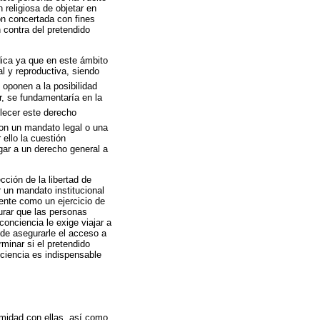
 religiosa de objetar en
ón concertada con fines
 contra del pretendido
dica ya que en este ámbito
l y reproductiva, siendo
 oponen a la posibilidad
r, se fundamentaría en la
blecer este derecho
con un mandato legal o una
ello la cuestión
ugar a un derecho general a
cción de la libertad de
r un mandato institucional
uente como un ejercicio de
gurar que las personas
onciencia le exige viajar a
 de asegurarle el acceso a
minar si el pretendido
nciencia es indispensable
ormidad con ellas, así como