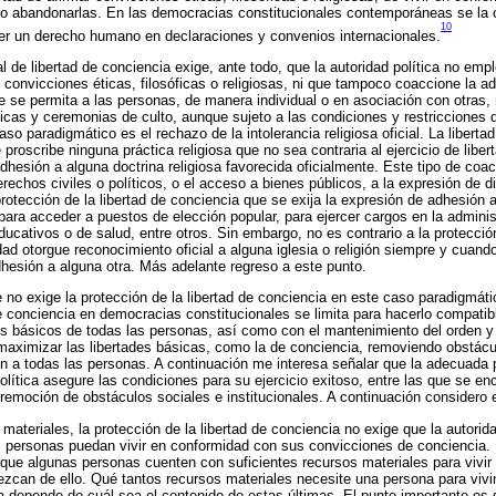
s o abandonarlas. En las democracias constitucionales contemporáneas se la
10
r un derecho humano en declaraciones y convenios internacionales.
l de libertad de conciencia exige, ante todo, que la autoridad política no emp
o convicciones éticas, filosóficas o religiosas, ni que tampoco coaccione la a
e se permita a las personas, de manera individual o en asociación con otras,
cticas y ceremonias de culto, aunque sujeto a las condiciones y restricciones
aso paradigmático es el rechazo de la intolerancia religiosa oficial. La libert
roscribe ninguna práctica religiosa que no sea contraria al ejercicio de liber
hesión a alguna doctrina religiosa favorecida oficialmente. Este tipo de coa
erechos civiles o políticos, o el acceso a bienes públicos, a la expresión de 
protección de la libertad de conciencia que se exija la expresión de adhesión 
para acceder a puestos de elección popular, para ejercer cargos en la adminis
educativos o de salud, entre otros. Sin embargo, no es contrario a la protección
idad otorgue reconocimiento oficial a alguna iglesia o religión siempre y cuan
dhesión a alguna otra. Más adelante regreso a este punto.
no exige la protección de la libertad de conciencia en este caso paradigmát
 de conciencia en democracias constitucionales se limita para hacerlo compatib
os básicos de todas las personas, así como con el mantenimiento del orden y
maximizar las libertades básicas, como la de conciencia, removiendo obstácul
ón a todas las personas. A continuación me interesa señalar que la adecuada p
olítica asegure las condiciones para su ejercicio exitoso, entre las que se en
 remoción de obstáculos sociales e institucionales. A continuación considero 
materiales, la protección de la libertad de conciencia no exige que la autori
 personas puedan vivir en conformidad con sus convicciones de conciencia. 
 que algunas personas cuenten con suficientes recursos materiales para vivi
ezcan de ello. Qué tantos recursos materiales necesite una persona para viv
 depende de cuál sea el contenido de estas últimas. El punto importante es 