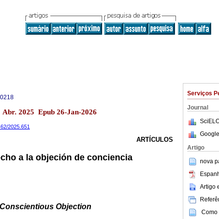
Serviços P
-0218
Journal
 Abr. 2025 Epub 26-Jan-2026
SciELO
a.62/2025.651
Google
ARTÍCULOS
Artigo
echo a la objeción de conciencia
nova p
Espanh
Artigo
Referên
 Conscientious Objection
Como c