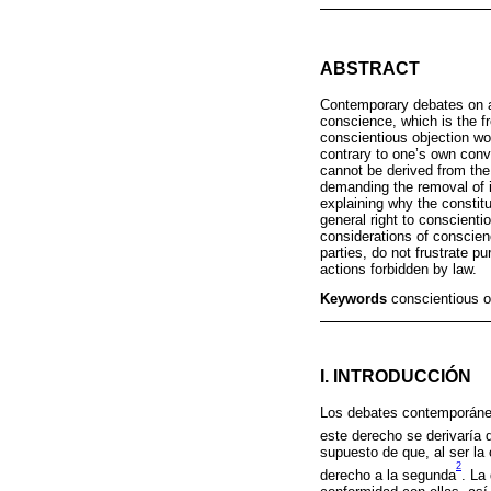
ABSTRACT
Contemporary debates on a 
conscience, which is the fr
conscientious objection wou
contrary to one’s own convi
cannot be derived from the 
demanding the removal of in
explaining why the constitu
general right to conscient
considerations of conscien
parties, do not frustrate p
actions forbidden by law.
Keywords
conscientious o
I. INTRODUCCIÓN
Los debates contemporáneo
este derecho se derivaría d
supuesto de que, al ser la 
2
derecho a la segunda
. La