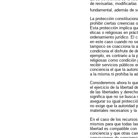
de revisarlas, modificarla
fundamental, además de se
La protección constituciona
prohibir ciertas creencias 
Esta protección implica qu
éticas o religiosas en prá
ordenamiento jurídico. El c
en este caso cuando no se p
tampoco se coacciona la ad
condiciona el disfrute de d
ejemplo, es contrario a la 
religiosas como condición 
recibir servicios públicos 
conciencia el que la autor
a la misma ni prohíba la a
Consideremos ahora lo que 
el ejercicio de la libertad
de las libertades y derech
significa que no se busca 
asegurar su igual protecci
no exige que la autoridad p
materiales necesarios y la
En el caso de los recursos 
mismos para que todas las
libertad es compatible con
conciencia y que otras car
convicciones de conciencia