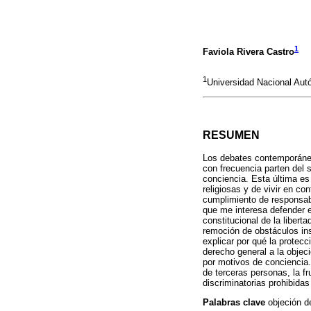
1
Faviola Rivera Castro
1
Universidad Nacional Au
RESUMEN
Los debates contemporáneo
con frecuencia parten del 
conciencia. Esta última es 
religiosas y de vivir en co
cumplimiento de responsabi
que me interesa defender e
constitucional de la libert
remoción de obstáculos ins
explicar por qué la protecc
derecho general a la objec
por motivos de conciencia
de terceras personas, la fr
discriminatorias prohibidas 
Palabras clave
objeción d