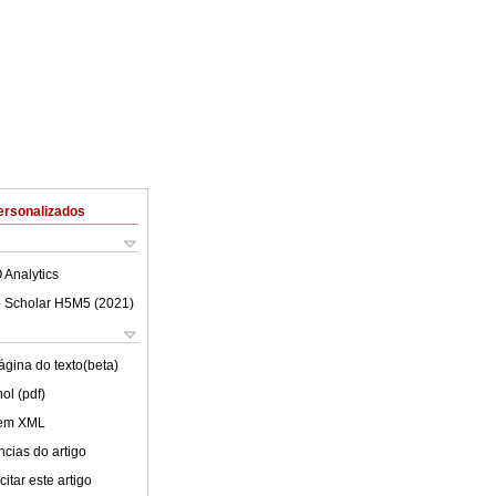
ersonalizados
 Analytics
 Scholar H5M5 (
2021
)
ágina do texto(beta)
ol (pdf)
 em XML
cias do artigo
itar este artigo