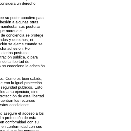
 considera un derecho
lee su poder coactivo para
dhesión a algunas otras.
 manifestar sus posturas
 que marque el
ad de conciencia se protege
tades y derechos, ni
cción se ejerce cuando se
dicha adhesión. Por
a ciertas posturas
tración pública, o para
 de la libertad de
do no coaccione la adhesión
ico. Como es bien sabido,
le con la igual protección
 seguridad públicos. Esto
os a su ejercicio, sino
rotección de esta libertad
cuentran los recursos
estas condiciones.
dad asegure el acceso a los
La protección de esta
r en conformidad con su
ir en conformidad con sus
que el que las personas