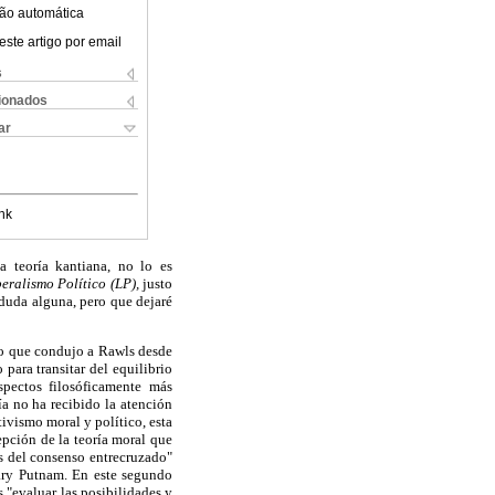
ão automática
este artigo por email
s
cionados
ar
nk
a teoría kantiana, no lo es
beralismo Político (LP),
justo
 duda alguna, pero que dejaré
ito que condujo a Rawls desde
para transitar del equilibrio
spectos filosóficamente más
ía no ha recibido la atención
tivismo moral y político, esta
epción de la teoría moral que
is del consenso entrecruzado"
lary Putnam. En este segundo
s "evaluar las posibilidades y