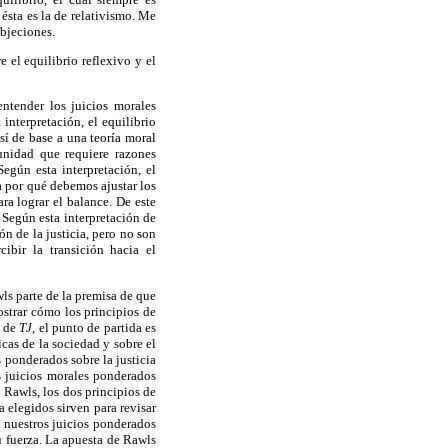
ésta es la de relativismo. Me
objeciones.
e el equilibrio reflexivo y el
ntender los juicios morales
interpretación, el equilibrio
sí de base a una teoría moral
unidad que requiere razones
egún esta interpretación, el
ca por qué debemos ajustar los
ra lograr el balance. De este
 Según esta interpretación de
n de la justicia, pero no son
cibir la transición hacia el
ls parte de la premisa de que
ostrar cómo los principios de
o de
TJ,
el punto de partida es
cas de la sociedad y sobre el
 ponderados sobre la justicia
os juicios morales ponderados
n Rawls, los dos principios de
a elegidos sirven para revisar
 nuestros juicios ponderados
 su fuerza. La apuesta de Rawls