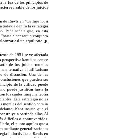
a la luz de los principios de
ter revisable de los juicios
n de Rawls en "Outline for a
 todavía dentro la estrategia
so. Peña señala que, en esta
s "hasta alcanzar un conjunto
lcanzar así un equilibrio (p.
 texto de 1951 se ve afectada
 perspectiva kantiana carece
artir de los juicios morales
a alternativa al utilitarismo
to de discusión. Una de las
 conclusiones que pueden ser
incipio de la utilidad puede
smo puede justificar hasta la
con los cuales ninguna teoría
tables. Esta estrategia no es
s morales del sentido común
delante, Kant insiste que el
onstruye a partir de ellas. Al
s difíciles o controvertidos.
llarlo, el punto aquí es que a
rico mediante generalizaciones
ategia inductivista a Rawls en