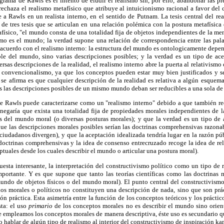
rama de Rawls es el intento de eludir el realismo sin, por ello, abandonar las pr
echaza el realismo metafísico que atribuye al intuicionismo racional a favor del
e a Rawls en un realista interno, en el sentido de Putnam. La tesis central del r
e tres tesis que se articulan en una relación polémica con la postura metafísica
físico, "el mundo consta de una totalidad fija de objetos independientes de la me
o es el mundo; la verdad supone una relación de correspondencia entre las pala
de acuerdo con el realismo interno: la estructura del mundo es ontologicamente depen
le del mundo, sino varias descripciones posibles; y la verdad es un tipo de ace
ersas descripciones de la realidad, el realismo interno abre la puerta al relativismo
n convencionalismo, ya que los conceptos pueden estar muy bien justificados y s
e se afirma es que cualquier descripción de la realidad es relativa a algún esquem
 las descripciones posibles de un mismo mundo deban ser reducibles a una sola de 
de Rawls puede caracterizarse como un "realismo interno" debido a que también rec
negaría que exista una totalidad fija de propiedades morales independientes de l
es del mundo moral (o diversas posturas morales); y que la verdad es un tipo de 
que las descripciones morales posibles serían las doctrinas comprehensivas razonab
 ciudadanos divergen), y que la aceptación idealizada tendría lugar en la razón pú
octrinas comprehensivas y la idea de consenso entrecruzado recoge la idea de rel
tuales desde los cuales describir el mundo o articular una postura moral).
esta interesante, la interpretación del constructivismo político como un tipo de 
portante. Y es que supone que tanto las teorías científicas como las doctrinas 
undo de objetos físicos o del mundo moral). El punto central del constructivismo
os morales o políticos no constituyen una descripción de nada, sino que son práct
ón práctica. Esta asimetría entre la función de los conceptos teóricos y los prácti
sta: el uso
primario
de los conceptos morales no es describir el mundo sino orien
 empleamos los conceptos morales de manera descriptiva, éste uso es secundario q
 hablar de algún tipo de realismo al interior del constructivismo de inspiración kant