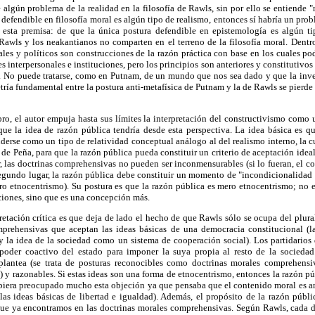
 algún problema de la realidad en la filosofía de Rawls, sin por ello se entiende "
 defendible en filosofía moral es algún tipo de realismo, entonces sí habría un prob
esta premisa: de que la única postura defendible en epistemología es algún ti
Rawls y los neakantianos no comparten en el terreno de la filosofía moral. Dentro
ales y políticos son construcciones de la razón práctica con base en los cuales po
 interpersonales e instituciones, pero los principios son anteriores y constitutivos
. No puede tratarse, como en Putnam, de un mundo que nos sea dado y que la inves
tría fundamental entre la postura anti-metafísica de Putnam y la de Rawls se pierde 
ibro, el autor empuja hasta sus límites la interpretación del constructivismo como 
ue la idea de razón pública tendría desde esta perspectiva. La idea básica es qu
rse como un tipo de relatividad conceptual análogo al del realismo interno, la cua
 de Peña, para que la razón pública pueda constituir un criterio de aceptación idea
, las doctrinas comprehensivas no pueden ser inconmensurables (si lo fueran, el c
egundo lugar, la razón pública debe constituir un momento de "incondicionalidad 
ero etnocentrismo). Su postura es que la razón pública es mero etnocentrismo; no 
iones, sino que es una concepción más.
pretación crítica es que deja de lado el hecho de que Rawls sólo se ocupa del plural
mprehensivas que aceptan las ideas básicas de una democracia constitucional (l
y la idea de la sociedad como un sistema de cooperación social). Los partidarios 
poder coactivo del estado para imponer la suya propia al resto de la sociedad.
plantea (se trata de posturas reconocibles como doctrinas morales comprehensiv
) y razonables. Si estas ideas son una forma de etnocentrismo, entonces la razón púb
biera preocupado mucho esta objeción ya que pensaba que el contenido moral es
as ideas básicas de libertad e igualdad). Además, el propósito de la razón públic
l que ya encontramos en las doctrinas morales comprehensivas. Según Rawls, cada 