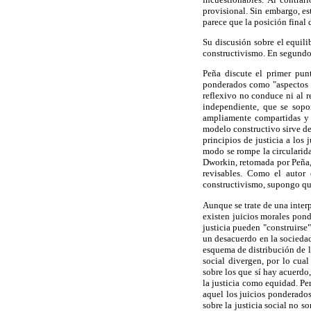
provisional. Sin embargo, es
parece que la posición final
Su discusión sobre el equilib
constructivismo. En segundo l
Peña discute el primer pun
ponderados como "aspectos ge
reflexivo no conduce ni al r
independiente, que se sopo
ampliamente compartidas y q
modelo constructivo sirve de 
principios de justicia a los
modo se rompe la circularida
Dworkin, retomada por Peña, 
revisables. Como el autor o
constructivismo, supongo que
Aunque se trate de una inter
existen juicios morales pond
justicia pueden "construirse"
un desacuerdo en la sociedad
esquema de distribución de l
social divergen, por lo cual
sobre los que sí hay acuerdo,
la justicia como equidad. Per
aquel los juicios ponderado
sobre la justicia social no so