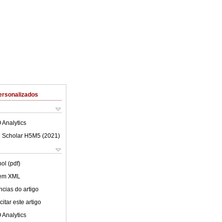
ersonalizados
 Analytics
 Scholar H5M5 (
2021
)
ol (pdf)
 em XML
cias do artigo
itar este artigo
 Analytics