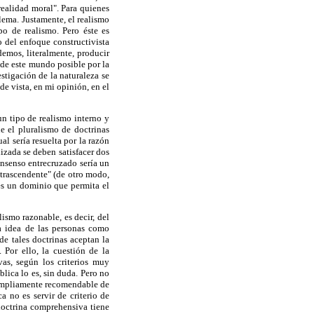
realidad moral". Para quienes
lema. Justamente, el realismo
po de realismo. Pero éste es
 del enfoque constructivista
demos, literalmente, producir
 de este mundo posible por la
tigación de la naturaleza se
de vista, en mi opinión, en el
un tipo de realismo interno y
e el pluralismo de doctrinas
l sería resuelta por la razón
lizada se deben satisfacer dos
onsenso entrecruzado sería un
trascendente" (de otro modo,
es un dominio que permita el
ismo razonable, es decir, del
a idea de las personas como
de tales doctrinas aceptan la
 Por ello, la cuestión de la
as, según los criterios muy
lica lo es, sin duda. Pero no
 ampliamente recomendable de
a no es servir de criterio de
doctrina comprehensiva tiene