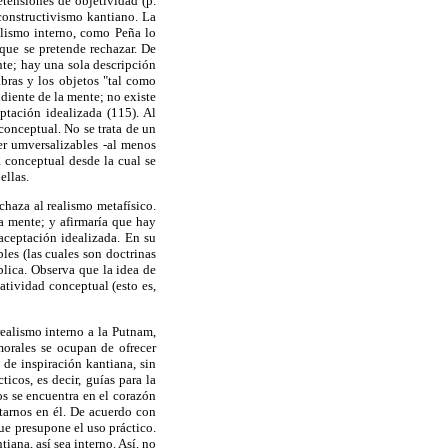
etensiones de objetividad (p.
 constructivismo kantiano. La
ealismo interno, como Peña lo
 que se pretende rechazar. De
nte; hay una sola descripción
bras y los objetos "tal como
diente de la mente; no existe
ptación idealizada (115). Al
 conceptual. No se trata de un
er umversalizables -al menos
a conceptual desde la cual se
ellas.
haza al realismo metafísico.
a mente; y afirmaría que hay
aceptación idealizada. En su
les (las cuales son doctrinas
blica. Observa que la idea de
atividad conceptual (esto es,
realismo interno a la Putnam,
morales se ocupan de ofrecer
 de inspiración kantiana, sin
icos, es decir, guías para la
cos se encuentra en el corazón
tarnos en él. De acuerdo con
ue presupone el uso práctico.
iana, así sea interno. Así, no