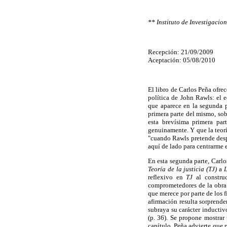
** Instituto de Investigacio
Recepción: 21/09/2009
Aceptación: 05/08/2010
El libro de Carlos Peña ofrec
política de John Rawls: el e
que aparece en la segunda p
primera parte del mismo, sobr
esta brevísima primera pa
genuinamente. Y que la teorí
"cuando Rawls pretende despo
aquí de lado para centrarme e
En esta segunda parte, Carlo
Teoría de la justicia (TJ)
a
L
reflexivo en
TJ
al constru
comprometedores de la obra d
que merece por parte de los f
afirmación resulta sorprende
subraya su carácter inductiv
(p. 36). Se propone mostrar
capítulo, Peña advierte que p