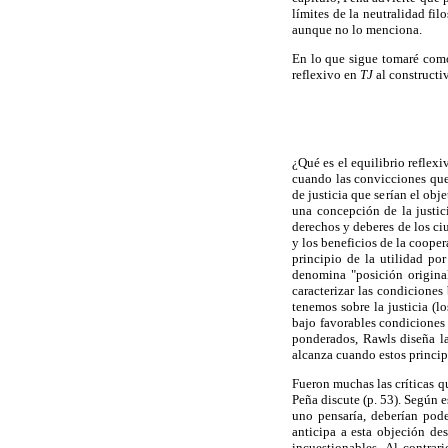
límites de la neutralidad fil
aunque no lo menciona.
En lo que sigue tomaré como 
reflexivo en
TJ
al constructi
¿Qué es el equilibrio reflex
cuando las convicciones que 
de justicia que serían el obj
una concepción de la justici
derechos y deberes de los ci
y los beneficios de la cooper
principio de la utilidad po
denomina "posición original
caracterizar las condiciones
tenemos sobre la justicia (
bajo favorables condiciones 
ponderados, Rawls diseña la 
alcanza cuando estos princip
Fueron muchas las críticas q
Peña discute (p. 53). Según e
uno pensaría, deberían pode
anticipa a esta objeción de
incuestionables. Al contrar