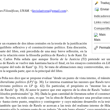
Traduç
Enviar 
nes Filosóficas, UNAM.
<
faviolarivera@gmail.com
>.
Indicadore
Links rela
Compartilh
Mais
Mais
e un examen de dos ideas centrales en la teoría de la justificación
quilibrio reflexivo y el constructivismo político. Esta discusión,
Permali
arte del libro, está precedida de una muy breve reflexión, en la
e la relación entre la filosofía política de Rawls y la de Kant. En
rte, Carlos Peña señala que aunque
Teoría de la Justicia (TJ)
pretende ser un
a de Rawls se vuelve más kantiana hacia el final, en los ensayos contenidos en
Li
jarse del todo de Kant" (p. 31). Se trata de afirmaciones muy controvertidas, sin
n la segunda parte, que es la principal del libro.
s Peña nos dice que se propone evaluar "desde un punto de vista interno, el tráns
iberalismo político (LP)"
(p. 36). Le interesa examinar las razones que Rawls tuvo 
ctivismo político en
LP
(p. 42). En particular, el propósito es "mostrar los a
e Rawls" (p. 36). Al autor le parece que este aspecto de la obra de Rawls "todav
ilósofos profesionales" (p. 36). Dada la gran cantidad de literatura sobre el construc
nte. Su tesis, en todo caso, es que "en la obra de Rawls subyace una peculiar conc
o -hasta cierto punto, empírico y contingente- y cuyo máximo desarrollo es la tes
 también que las tesis de Rawls se acercan a las tesis del realismo interno de Hi
resenta sólo la primera parte de un trabajo "de más largo aliento" cuyo propósito e