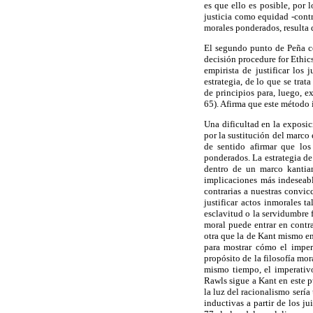
es que ello es posible, por 
justicia como equidad -cont
morales ponderados, resulta d
El segundo punto de Peña co
decisión procedure for Ethic
empirista de justificar los
estrategia, de lo que se tra
de principios para, luego, e
65). Afirma que este método
Una dificultad en la exposic
por la sustitución del marco
de sentido afirmar que los 
ponderados. La estrategia de
dentro de un marco kantian
implicaciones más indeseabl
contrarias a nuestras convi
justificar actos inmorales t
esclavitud o la servidumbre f
moral puede entrar en contra
otra que la de Kant mismo e
para mostrar cómo el impera
propósito de la filosofía mor
mismo tiempo, el imperativo 
Rawls sigue a Kant en este pu
la luz del racionalismo sería
inductivas a partir de los ju