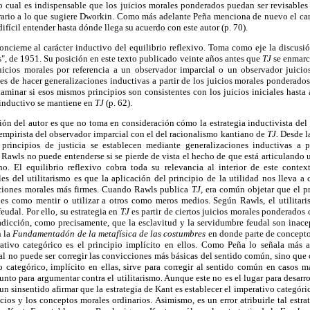
lo cual es indispensable que los juicios morales ponderados puedan ser revisables 
rario a lo que sugiere Dworkin. Como más adelante Peña menciona de nuevo el carác
ifícil entender hasta dónde llega su acuerdo con este autor (p. 70).
ncierne al carácter inductivo del equilibrio reflexivo. Toma como eje la discusió
s", de 1951. Su posición en este texto publicado veinte años antes que
TJ
se enmarca
 juicios morales por referencia a un observador imparcial o un observador juicio
ta es de hacer generalizaciones inductivas a partir de los juicios morales ponderado
xaminar si esos mismos principios son consistentes con los juicios iniciales hasta a
 inductivo se mantiene en
TJ
(p. 62).
ión del autor es que no toma en consideración cómo la estrategia inductivista del
 empirista del observador imparcial con el del racionalismo kantiano de
TJ.
Desde la
principios de justicia se establecen mediante generalizaciones inductivas a p
 Rawls no puede entenderse si se pierde de vista el hecho de que está articulando un
o. El equilibrio reflexivo cobra toda su relevancia al interior de este contex
es del utilitarismo es que la aplicación del principio de la utilidad nos lleva a
cciones morales más firmes. Cuando Rawls publica
TJ,
era común objetar que el pr
ales como mentir o utilizar a otros como meros medios. Según Rawls, el utilitari
eudal. Por ello, su estrategia en
TJ
es partir de ciertos juicios morales ponderados 
dicción, como precisamente, que la esclavitud y la servidumbre feudal son inacep
n la
Fundamentadón de la metafísica de las costumbres
en donde parte de concepto
tivo categórico es el principio implícito en ellos. Como Peña lo señala más a
al no puede ser corregir las convicciones más básicas del sentido común, sino que c
categórico, implícito en ellas, sirve para corregir al sentido común en casos má
nto para argumentar contra el utilitarismo. Aunque este no es el lugar para desarro
 un sinsentido afirmar que la estrategia de Kant es establecer el imperativo categó
icios y los conceptos morales ordinarios. Asimismo, es un error atribuirle tal estr