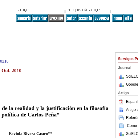
Serviços P
-0218
Journal
 Out. 2010
SciELO
Google
Artigo
Espanh
e la realidad y la justificación en la filosofía
Artigo
política de Carlos Peña*
Referên
Como c
Faviola Rivera Castro**
SciELO