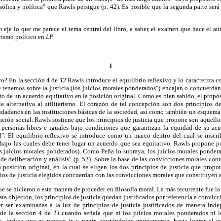
osófica y política" que Rawls persigue (p. 42). Es posible que la segunda parte ser
eje lo que me parece el tema central del libro, a saber, el examen que hace el auto
vismo político en
LP.
I
ivo? En la sección 4 de
TJ
Rawls introduce el equilibrio reflexivo y lo caracteriza 
tenemos sobre la justicia (los juicios morales ponderados") encajan o concuerdan
eto de un acuerdo equitativo en la posición original. Como es bien sabido, el propó
a alternativa al utilitarismo. El corazón de tal concepción son dos principios de
udadanos en las instituciones básicas de la sociedad, así como también un esquema 
ación social. Rawls sostiene que los principios de justicia que propone son aquello
r personas libres e iguales bajo condiciones que garantizan la equidad de su ac
". El equilibrio reflexivo se introduce como un marco dentro del cual se inscrib
 bajo las cuales debe tener lugar un acuerdo que sea equitativo, Rawls propone p
los juicios morales ponderados). Como Peña lo subraya, los juicios morales ponder
de deliberación y análisis" (p. 52). Sobre la base de las convicciones morales cont
posición original, en la cual se eligen los dos principios de justicia que propon
ios de justicia elegidos concuerdan con las convicciones morales que constituyen e
ue se hicieron a esta manera de proceder en filosofía moral. La más recurrente fue l
sta objeción, los principios de justicia quedan justificados por referencia a convic
r ser examinadas a la luz de principios de justicia justificados de manera inde
sde la sección 4 de
TJ
cuando señala que ni los juicios morales ponderados ni lo
io, indica que es preciso ir y venir, ajustándolos mutuamente, hasta lograr el eq