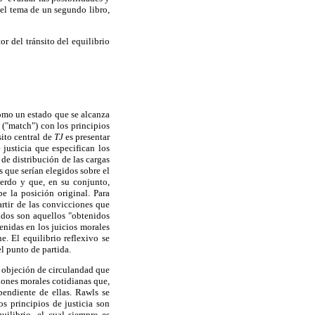
á el tema de un segundo libro,
r del tránsito del equilibrio
como un estado que se alcanza
 ("match") con los principios
sito central de
TJ
es presentar
 justicia que especifican los
de distribución de las cargas
s que serían elegidos sobre el
uerdo y que, en su conjunto,
e la posición original. Para
artir de las convicciones que
ados son aquellos "obtenidos
enidas en los juicios morales
e. El equilibrio reflexivo se
l punto de partida.
a objeción de circulandad que
ciones morales cotidianas que,
pendiente de ellas. Rawls se
s principios de justicia son
uilibrio, el cual siempre es