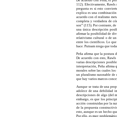
De acuerdo con Peña, el prog
112). Efectivamente, Rawls r
pregunta es si esto conviert
explica es una combinación d
acuerdo con el realismo meta
completa y verdadera de cóm
son'" (115). Por contraste, 
una única descripción posib
afirmar la posibilidad de div
relativismo cultural o de u
entre los científicos. Lo qu
hace. Putnam niega que todas
Peña afirma que la postura 
De acuerdo con esto, Rawls 
varias descripciones posibl
interpretación, Peña afirma 
morales sobre las cuales los
un pluralismo razonable de d
que hay varios marcos concep
Aunque se trata de una propu
adolece de una debilidad im
descripciones de algo (del m
embargo, es que los principi
acción construidas por la raz
de la propuesta constructivi
esto, aunque es un hecho que
Por ello, es muy problemático