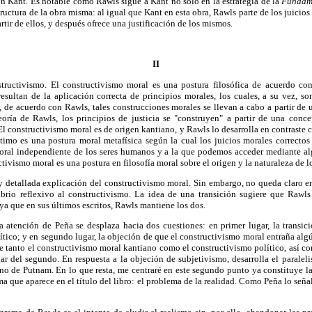
on Kant. Es notable como Rawls sigue a Kant no sólo en la estrategia de la
Fundame
tructura de la obra misma: al igual que Kant en esta obra, Rawls parte de los juici
artir de ellos, y después ofrece una justificación de los mismos.
II
ructivismo. El constructivismo moral es una postura filosófica de acuerdo con
esultan de la aplicación correcta de principios morales, los cuales, a su vez, s
 de acuerdo con Rawls, tales construcciones morales se llevan a cabo a partir de
eoría de Rawls, los principios de justicia se "construyen" a partir de una con
El constructivismo moral es de origen kantiano, y Rawls lo desarrolla en contraste 
ltimo es una postura moral metafísica según la cual los juicios morales correcto
oral independiente de los seres humanos y a la que podemos acceder mediante a
tivismo moral es una postura en filosofía moral sobre el origen y la naturaleza de l
 y detallada explicación del constructivismo moral. Sin embargo, no queda claro e
ibrio reflexivo al constructivismo. La idea de una transición sugiere que Rawls
 ya que en sus últimos escritos, Rawls mantiene los dos.
 la atención de Peña se desplaza hacia dos cuestiones: en primer lugar, la transic
ítico; y en segundo lugar, la objeción de que el constructivismo moral entraña alg
le tanto el constructivismo moral kantiano como el constructivismo político, así c
r del segundo. En respuesta a la objeción de subjetivismo, desarrolla el paralel
rno de Putnam. En lo que resta, me centraré en este segundo punto ya constituye la 
 que aparece en el título del libro: el problema de la realidad. Como Peña lo señ