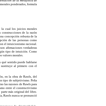
ntacion de la metafísica de
os morales ponderados, formula
 la cual los juicios morales
on construcciones de la razón
 una concepción robusta de la
cepción de las personas como
con el intuicionismo racional.
s son afirmaciones verdaderas
lgún tipo de intuición. Como
os valores morales.
n qué sentido puede hablarse
 sustituye al primero con el
ión, en la obra de Rawls, del
ún tipo de subjetivismo. Peña
omo las razones de Rawls para
ismo entre el constructivismo
parte más original del libro.
ala, Rawls nunca se pronunció