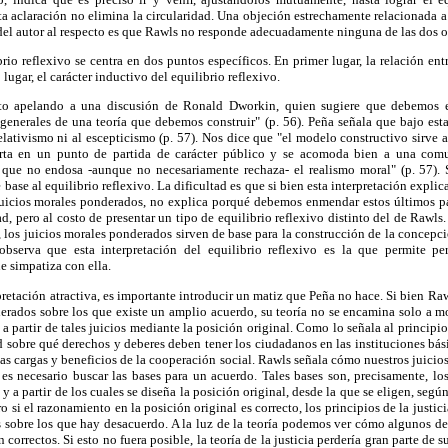
ta aclaración no elimina la circularidad. Una objeción estrechamente relacionada a 
 del autor al respecto es que Rawls no responde adecuadamente ninguna de las dos 
rio reflexivo se centra en dos puntos específicos. En primer lugar, la relación entr
ugar, el carácter inductivo del equilibrio reflexivo.
to apelando a una discusión de Ronald Dworkin, quien sugiere que debemos e
nerales de una teoría que debemos construir" (p. 56). Peña señala que bajo esta 
elativismo ni al escepticismo (p. 57). Nos dice que "el modelo constructivo sirve a
rta en un punto de partida de carácter público y se acomoda bien a una com
ue no endosa -aunque no necesariamente rechaza- el realismo moral" (p. 57). S
base al equilibrio reflexivo. La dificultad es que si bien esta interpretación expli
 juicios morales ponderados, no explica porqué debemos enmendar estos últimos pa
d, pero al costo de presentar un tipo de equilibrio reflexivo distinto del de Rawls.
los juicios morales ponderados sirven de base para la construcción de la concepció
bserva que esta interpretación del equilibrio reflexivo es la que permite per
 simpatiza con ella.
pretación atractiva, es importante introducir un matiz que Peña no hace. Si bien Raw
erados sobre los que existe un amplio acuerdo, su teoría no se encamina solo a m
 a partir de tales juicios mediante la posición original. Como lo señala al principi
 sobre qué derechos y deberes deben tener los ciudadanos en las instituciones bási
as cargas y beneficios de la cooperación social. Rawls señala cómo nuestros juicios
 es necesario buscar las bases para un acuerdo. Tales bases son, precisamente, l
 y a partir de los cuales se diseña la posición original, desde la que se eligen, segú
o si el razonamiento en la posición original es correcto, los principios de la justici
s sobre los que hay desacuerdo. A la luz de la teoría podemos ver cómo algunos de
n correctos. Si esto no fuera posible, la teoría de la justicia perdería gran parte de