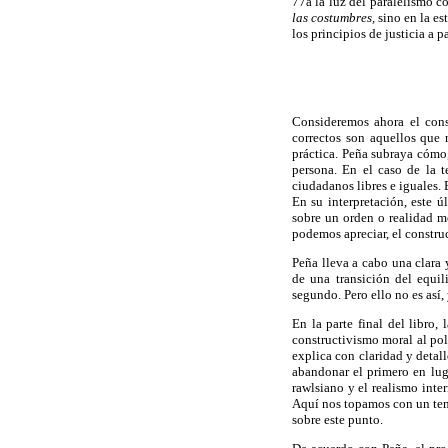
77a la luz del paralelismo c
las costumbres,
sino en la es
los principios de justicia a p
Consideremos ahora el const
correctos son aquellos que r
práctica. Peña subraya cómo,
persona. En el caso de la t
ciudadanos libres e iguales. 
En su interpretación, este ú
sobre un orden o realidad m
podemos apreciar, el construc
Peña lleva a cabo una clara
de una transición del equil
segundo. Pero ello no es así,
En la parte final del libro,
constructivismo moral al pol
explica con claridad y detal
abandonar el primero en luga
rawlsiano y el realismo inte
Aquí nos topamos con un tema
sobre este punto.