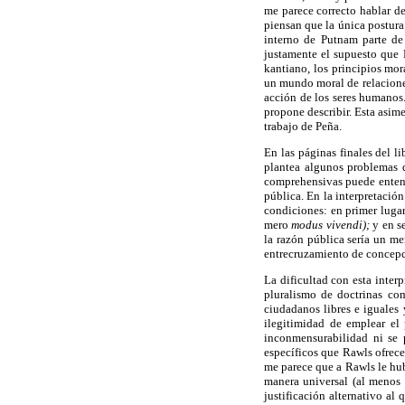
me parece correcto hablar de
piensan que la única postura
interno de Putnam parte de 
justamente el supuesto que 
kantiano, los principios mor
un mundo moral de relaciones
acción de los seres humanos
propone describir. Esta asime
trabajo de Peña.
En las páginas finales del l
plantea algunos problemas q
comprehensivas puede entende
pública. En la interpretación
condiciones: en primer lugar
mero
modus vivendi);
y en s
la razón pública sería un m
entrecruzamiento de concepc
La dificultad con esta inter
pluralismo de doctrinas co
ciudadanos libres e iguales 
ilegitimidad de emplear el 
inconmensurabilidad ni se 
específicos que Rawls ofrece
me parece que a Rawls le hu
manera universal (al menos l
justificación alternativo a