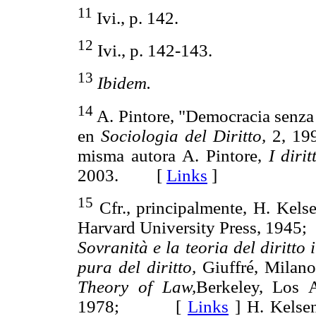
11
Ivi., p. 142.
12
Ivi., p. 142-143.
13
Ibidem.
14
A. Pintore, "Democracia senza 
en
Sociologia del Diritto,
2, 
misma autora A. Pintore,
I diri
2003. [
Links
]
15
Cfr., principalmente, H. Kels
Harvard University Press, 19
Sovranità e la teoria del diritto
pura del diritto,
Giuffré, Mi
Theory of Law,
Berkeley, Los A
1978; [
Links
]
H. Kelse