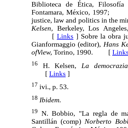
Biblioteca de Ética, Filosofía
Fontamara, México, 1997
justice, law and politics in the m
Kelsen,
Berkeley, Los Angeles, 
[
Links
]
Sobre la obra ju
Gianformaggio (editor),
Hans Ke
ofView,
Torino, 1990. [
Link
16
H. Kelsen,
La democrazia
[
Links
]
17
ivi., p. 53.
18
Ibidem.
19
N. Bobbio, "La regla de may
Santillán (comp)
Norberto Bobbi