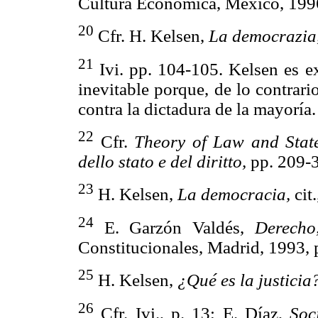
Cultura Económica, México, 1
20
Cfr. H. Kelsen,
La democrazia
21
Ivi. pp. 104-105. Kelsen es e
inevitable porque, de lo contrari
contra la dictadura de la mayoría.
22
Cfr.
Theory of Law and Stat
dello stato e del diritto,
pp. 209
23
H. Kelsen,
La democracia,
cit.
24
E. Garzón Valdés,
Derecho,
Constitucionales, Madrid, 199
25
H. Kelsen,
¿Qué es la justicia
26
Cfr. Ivi., p. 13; E. Díaz,
Soc