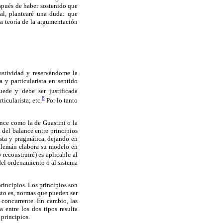
espués de haber sostenido que
al, plantearé una duda: que
a teoría de la argumentación
austividad y reservándome la
 y particularista en sentido
ede y debe ser justificada
8
icularista; etc.
Por lo tanto
ance como la de Guastini o la
 del balance entre principios
sta y pragmática, dejando en
r alemán elabora su modelo en
reconstruiré) es aplicable al
 del ordenamiento o al sistema
principios. Los principios son
sto es, normas que pueden ser
 concurrente. En cambio, las
a entre los dos tipos resulta
 principios.