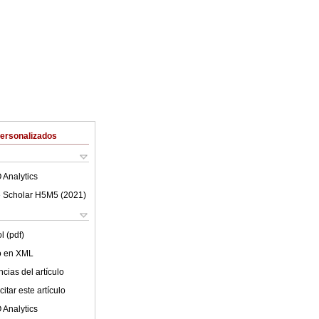
Personalizados
 Analytics
 Scholar H5M5 (
2021
)
l (pdf)
lo en XML
cias del artículo
itar este artículo
 Analytics