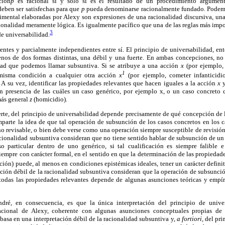
ción
p
es racional si y sólo si es el resultado de un procedimiento argumenta
deben ser satisfechas para que
p
pueda denominarse racionalmente fundado. Podemos
dimental elaboradas por Alexy son expresiones de una racionalidad discursiva, un
cionalidad meramente lógica. Es igualmente pacífico que una de las reglas más imp
3
de universabilidad.
erentes y parcialmente independientes entre sí. El principio de universabilidad, en
enos de dos formas distintas, una débil y una fuerte. En ambas concepciones, no 
dad que podemos llamar subsuntiva. Si se atribuye a una acción
x
(por ejemplo, 
1
a misma condición a cualquier otra acción
x
(por ejemplo, cometer infanticidi
A su vez, identificar las propiedades relevantes que hacen iguales a la acción
x
y
en presencia de las cuáles un caso genérico, por ejemplo x, o un caso concreto
ás general
z
(homicidio).
uerte, del principio de universabilidad depende precisamente de qué concepción de 
omparte la idea de que tal operación de subsunción de los casos concretos en los
 no revisable, o bien debe verse como una operación siempre susceptible de revisió
racionalidad subsuntiva consideran que no tiene sentido hablar de subsunción de un
 particular dentro de uno genérico, si tal cualificación es siempre falible e
iempre con carácter formal, en el sentido en que la determinación de las propiedade
nción) puede, al menos en condiciones epistémicas ideales, tener un carácter definit
ción débil de la racionalidad subsuntiva consideran que la operación de subsunció
 todas las propiedades relevantes depende de algunas asunciones teóricas y empí
ndré, en consecuencia, es que la única interpretación del principio de unive
acional de Alexy, coherente con algunas asunciones conceptuales propias de 
 basa en una interpretación débil de la racionalidad subsuntiva y,
a fortiori,
del pri