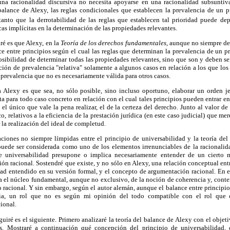
una racionalidad discursiva no necesita apoyarse en una racionalidad subsuntiva
balance de Alexy, las reglas condicionales que establecen la prevalencia de un pr
anto que la derrotabilidad de las reglas que establecen tal prioridad puede dep
cas implícitas en la determinación de las propiedades relevantes.
ré es que Alexy, en la
Teoría de los derechos fundamentales,
aunque no siempre de 
 entre principios según el cual las reglas que determinan la prevalencia de un pr
osibilidad de determinar todas las propiedades relevantes, sino que son y deben s
ión de prevalencia "relativa" solamente a algunos casos en relación a los que los
 prevalencia que no es necesariamente válida para otros casos.
 Alexy es que sea, no sólo posible, sino incluso oportuno, elaborar un orden je
a para todo caso concreto en relación con el cual tales principios pueden entrar en
el único que vale la pena realizar, el de la certeza del derecho. Junto al valor de
o, relativos a la eficiencia de la prestación jurídica (en este caso judicial) que m
 la realización del ideal de completud.
ciones no siempre límpidas entre el principio de universabilidad y la teoría del
uede ser considerada como uno de los elementos irrenunciables de la racionalid
e universabilidad presupone o implica necesariamente entender de un cierto
ón racional. Sostendré que existe, y no sólo en Alexy, una relación conceptual ent
dad entendido en su versión formal, y el concepto de argumentación racional. En e
a el núcleo fundamental, aunque no exclusivo, de la noción de coherencia y, conte
 racional. Y sin embargo, según el autor alemán, aunque el balance entre principio
ia, un rol que no es según mi opinión del todo compatible con el rol que 
ional.
guiré es el siguiente. Primero analizaré la teoría del balance de Alexy con el obje
ntes. Mostraré a continuación qué concepción del principio de universabilidad,