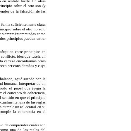
 en sentido fuerte. En otras
incipio sobre el otro son (y
ender de la falsación de las
forma suficientemente clara,
incipio sobre el otro no sólo
er siempre interpretadas como
 dos principios pueden entrar
rárquico entre principios en
 conflicto, idea que tutela un
 la certeza encontramos otros
erecen ser considerados y cuya
 balance, ¿qué sucede con la
ad humana. Interpretar de un
 modo el papel que juega la
re el concepto de coherencia,
l sentido en que el principio
xtualmente, una de las reglas
s cumple un rol central en su
cumple la coherencia en el
tivo de comprender cuáles son
 como una de las reglas del