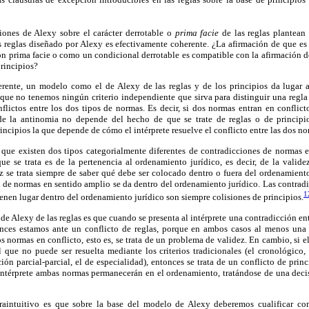
iones de Alexy sobre el carácter derrotable o
prima facie
de las reglas plantean
s reglas diseñado por Alexy es efectivamente coherente. ¿La afirmación de que es 
n prima facie o como un condicional derrotable es compatible con la afirmación de
principios?
rente, un modelo como el de Alexy de las reglas y de los principios da lugar a 
que no tenemos ningún criterio independiente que sirva para distinguir una regla 
nflictos entre los dos tipos de normas. Es decir, si dos normas entran en confli
n de la antinomia no depende del hecho de que se trate de reglas o de principi
incipios la que depende de cómo el intérprete resuelve el conflicto entre las dos no
 que existen dos tipos categorialmente diferentes de contradicciones de normas 
ue se trata es de la pertenencia al ordenamiento jurídico, es decir, de la valide
z se trata siempre de saber qué debe ser colocado dentro o fuera del ordenamiento j
n de normas en sentido amplio se da dentro del ordenamiento jurídico. Las contrad
1
enen lugar dentro del ordenamiento jurídico son siempre colisiones de principios.
e Alexy de las reglas es que cuando se presenta al intérprete una contradicción ent
tonces estamos ante un conflicto de reglas, porque en ambos casos al menos una d
s normas en conflicto, esto es, se trata de un problema de validez. En cambio, si el
l que no puede ser resuelta mediante los criterios tradicionales (el cronológico,
ión parcial-parcial, el de especialidad), entonces se trata de un conflicto de prin
 intérprete ambas normas permanecerán en el ordenamiento, tratándose de una decis
traintuitivo es que sobre la base del modelo de Alexy deberemos cualificar 