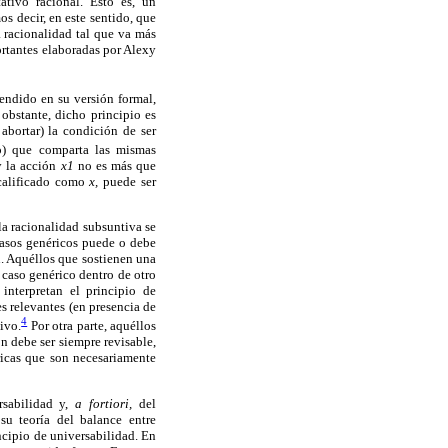
tivo racional. Esto es, un
 decir, en este sentido, que
a racionalidad tal que va más
ortantes elaboradas por Alexy
tendido en su versión formal,
obstante, dicho principio es
abortar) la condición de ser
o) que comparta las mismas
 la acción
x1
no es más que
 calificado como
x,
puede ser
la racionalidad subsuntiva se
 casos genéricos puede o debe
n. Aquéllos que sostienen una
 caso genérico dentro de otro
 interpretan el principio de
s relevantes (en presencia de
4
ivo.
Por otra parte, aquéllos
n debe ser siempre revisable,
ricas que son necesariamente
rsabilidad y,
a fortiori,
del
su teoría del balance entre
ncipio de universabilidad. En