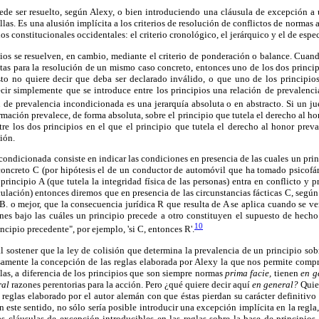
ede ser resuelto, según Alexy, o bien introduciendo una cláusula de excepción a 
las. Es una alusión implícita a los criterios de resolución de conflictos de normas 
dos constitucionales occidentales: el criterio cronológico, el jerárquico y el de espe
ios se resuelven, en cambio, mediante el criterio de ponderación o balance. Cuan
tas para la resolución de un mismo caso concreto, entonces uno de los dos principi
esto no quiere decir que deba ser declarado inválido, o que uno de los principio
cir simplemente que se introduce entre los principios una relación de prevalenci
de prevalencia incondicionada es una jerarquía absoluta o en abstracto. Si un ju
ormación prevalece, de forma absoluta, sobre el principio que tutela el derecho al ho
re los dos principios en el que el principio que tutela el derecho al honor preva
ción.
condicionada consiste en indicar las condiciones en presencia de las cuales un princ
 concreto C (por hipótesis el de un conductor de automóvil que ha tomado psicofár
principio A (que tutela la integridad física de las personas) entra en conflicto y 
rculación) entonces diremos que en presencia de las circunstancias fácticas C, según 
 B. o mejor, que la consecuencia jurídica R que resulta de A se aplica cuando se ve
ones bajo las cuáles un principio precede a otro constituyen el supuesto de hech
10
ncipio precedente", por ejemplo, 'si C, entonces R'.
al sostener que la ley de colisión que determina la prevalencia de un principio sob
isamente la concepción de las reglas elaborada por Alexy la que nos permite comp
glas, a diferencia de los principios que son siempre normas
prima facie,
tienen
en g
ral
razones perentorias para la acción. Pero ¿qué quiere decir aquí
en general?
Quier
reglas elaborado por el autor alemán con que éstas pierdan su carácter definitivo
 este sentido, no sólo sería posible introducir una excepción implícita en la regla
s cláusulas de excepción introducibles en las reglas sobre la base de principios 