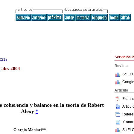
Servicios 
0218
Revista
 abr. 2004
SciELO
Google
Articulo
Españo
e coherencia y balance en la teoría de Robert
Artícu
Alexy
*
Referen
Como c
Giorgio Maniaci**
SciELO