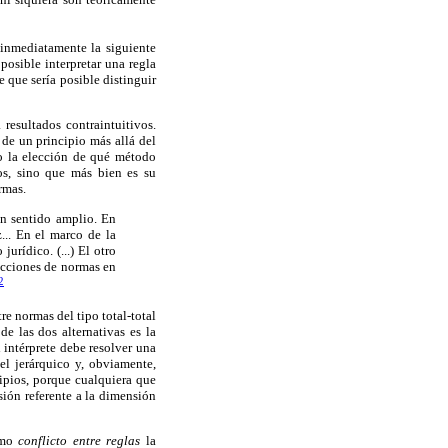
 inmediatamente la siguiente
posible interpretar una regla
 que sería posible distinguir
resultados contraintuitivos.
de un principio más allá del
cto la elección de qué método
os, sino que más bien es su
rmas.
en sentido amplio. En
z... En el marco de la
urídico. (...) El otro
icciones de normas en
2
re normas del tipo total-total
e las dos alternativas es la
 intérprete debe resolver una
 el jerárquico y, obviamente,
cipios, porque cualquiera que
ión referente a la dimensión
como
conflicto entre reglas
la