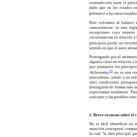
contradicción entre el princ
dado que en los estados co
pertenece a los mencionados
Pero volvamos al balance e
características: es una reg
excepciones cuyo número 
circunstancias en relación a 
principios puede ser invertid
sentido en que el autor alem
Postergando por el momento e
algunos casos en relación a l
que jerarquiza los principi
15
Alchourrón,
no es una con
antecedente, unido a un sis
tales condiciones presupues
distinguirla de formas más r
explicitadas totalmente. Pa
concepto y las posibles conc
2. Breve excursus sobre el 
No es fácil identificar un 
asunción conceptual comparti
la cuál "la idea principal 