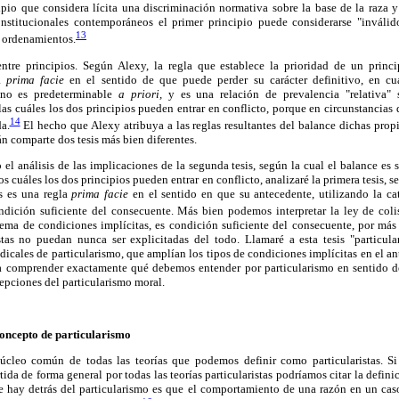
ipio que considera lícita una discriminación normativa sobre la base de la raza y
nstitucionales contemporáneos el primer principio puede considerarse "inválid
13
 ordenamientos.
ntre principios. Según Alexy, la regla que establece la prioridad de un princi
la
prima facie
en el sentido de que puede perder su carácter definitivo, en cua
no es predeterminable
a priori,
y es una relación de prevalencia "relativa" 
las cuáles los dos principios pueden entrar en conflicto, porque en circunstancias d
14
a.
El hecho que Alexy atribuya a las reglas resultantes del balance dichas propi
án comparte dos tesis más bien diferentes.
l análisis de las implicaciones de la segunda tesis, según la cual el balance es s
os cuáles los dos principios pueden entrar en conflicto, analizaré la primera tesis, se
os es una regla
prima facie
en el sentido en que su antecedente, utilizando la ca
dición suficiente del consecuente. Más bien podemos interpretar la ley de coli
tema de condiciones implícitas, es condición suficiente del consecuente, por más
tas no puedan nunca ser explicitadas del todo. Llamaré a esta tesis "particular
adicales de particularismo, que amplían los tipos de condiciones implícitas en el a
ra comprender exactamente qué debemos entender por particularismo en sentido dé
epciones del particularismo moral.
concepto de particularismo
núcleo común de todas las teorías que podemos definir como particularistas. Si
da de forma general por todas las teorías particularistas podríamos citar la defini
que hay detrás del particularismo es que el comportamiento de una razón en un ca