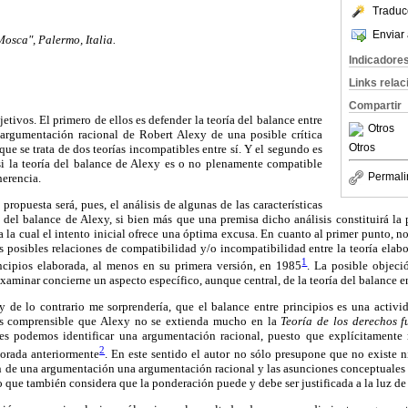
Traduc
Enviar 
sca", Palermo, Italia.
Indicadore
Links rela
Compartir
etivos. El primero de ellos es defender la teoría del balance entre
Otros
a argumentación racional de Robert Alexy de una posible crítica
Otros
ue se trata de dos teorías incompatibles entre sí. Y el segundo es
 si la teoría del balance de Alexy es o no plenamente compatible
Permali
herencia.
propuesta será, pues, el análisis de algunas de las características
 del balance de Alexy, si bien más que una premisa dicho análisis constituirá la p
ara la cual el intento inicial ofrece una óptima excusa. En cuanto al primer punto, 
s posibles relaciones de compatibilidad y/o incompatibilidad entre la teoría ela
1
incipios elaborada, al menos en su primera versión, en 1985
. La posible objeci
xaminar concierne un aspecto específico, aunque central, de la teoría del balance en
y de lo contrario me sorprendería, que el balance entre principios es una activ
 Es comprensible que Alexy no se extienda mucho en la
Teoría de los derechos 
es podemos identificar una argumentación racional, puesto que explícitamente n
2
orada anteriormente
. En este sentido el autor no sólo presupone que no existe 
 de una argumentación una argumentación racional y las asunciones conceptuales q
o que también considera que la ponderación puede y debe ser justificada a la luz de 