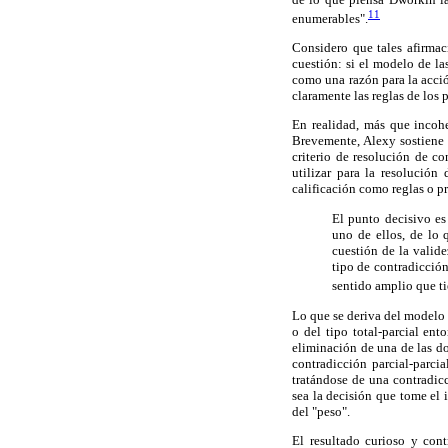
11
enumerables".
Considero que tales afirmac
cuestión: si el modelo de la
como una razón para la acció
claramente las reglas de los 
En realidad, más que incohe
Brevemente, Alexy sostiene 
criterio de resolución de co
utilizar para la resolució
calificación como reglas o pr
El punto decisivo es
uno de ellos, de lo q
cuestión de la valide
tipo de contradicció
sentido amplio que ti
Lo que se deriva del modelo d
o del tipo total-parcial en
eliminación de una de las do
contradicción parcial-parcia
tratándose de una contradicc
sea la decisión que tome el
del "peso".
El resultado curioso y con