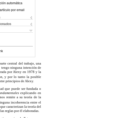
ción automática
artículo por email
s
cionados
nk
arte central del trabajo, una
no tengo ninguna intención de
borada por Alexy en 1978 y la
ón, y por lo tanto la posible
tre principios de Alexy.
idad que puede ser fundada o
fundamentales
explicando en
os remite a su teoría de la
ninguna incoherencia entre el
ue caracterizan la teoría del
las reglas por él elaboradas.