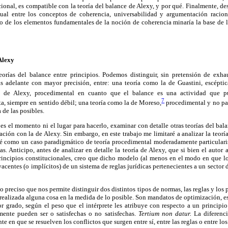
ional, es compatible con la teoría del balance de Alexy, y por qué. Finalmente, d
tual entre los conceptos de coherencia, universabilidad y argumentación racion
no de los elementos fundamentales de la noción de coherencia minaría la base de l
 Alexy
teorías del balance entre principios. Podemos distinguir, sin pretensión de exh
ás adelante con mayor precisión, entre: una teoría como la de Guastini, escéptica
de Alexy, procedimental en cuanto que el balance es una actividad que pu
7
ta, siempre en sentido débil; una teoría como la de Moreso,
procedimental y no part
 de las posibles.
 es el momento ni el lugar para hacerlo, examinar con detalle otras teorías del bal
ación con la de Alexy. Sin embargo, en este trabajo me limitaré a analizar la teoría
ré como un caso paradigmático de teoría procedimental moderadamente particulari
rías. Anticipo, antes de analizar en detalle la teoría de Alexy, que si bien el auto
principios constitucionales, creo que dicho modelo (al menos en el modo en que lo 
acentes (o implícitos) de un sistema de reglas jurídicas pertenecientes a un sector
o preciso que nos permite distinguir dos distintos tipos de normas, las reglas y los 
ealizada alguna cosa en la medida de lo posible. Son mandatos de optimización, e
r grado, según el peso que el intérprete les atribuye con respecto a un principio
mente pueden ser o satisfechas o no satisfechas.
Tertium non datur.
La diferenci
e en que se resuelven los conflictos que surgen entre sí, entre las reglas o entre los