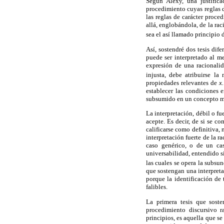
Según Alexy, una justifica
procedimiento cuyas reglas 
las reglas de carácter proce
allá, englobándola, de la ra
sea el así llamado principio 
Así, sostendré dos tesis dif
puede ser interpretado al m
expresión de una racionali
injusta, debe atribuirse l
propiedades relevantes de
x.
establecer las condiciones 
subsumido en un concepto m
La interpretación, débil o f
acepte. Es decir, de si se c
calificarse como definitiva,
interpretación fuerte de la 
caso genérico, o de un caso
universabilidad, entendido s
las cuales se opera la subsu
que sostengan una interpreta
porque la identificación de
falibles.
La primera tesis que soste
procedimiento discursivo r
principios, es aquella que se