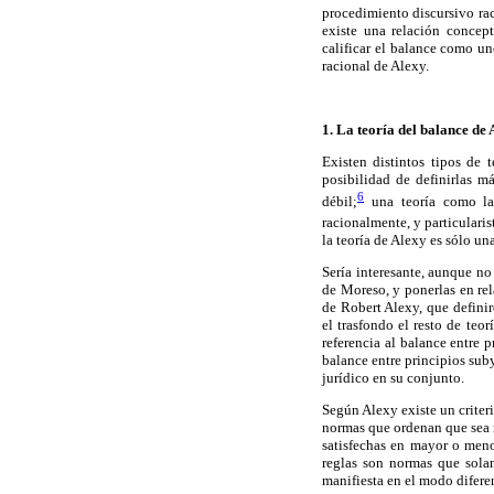
procedimiento discursivo rac
existe una relación concep
calificar el balance como u
racional de Alexy.
1. La teoría del balance de
Existen distintos tipos de 
posibilidad de definirlas m
6
débil;
una teoría como la 
racionalmente, y particularis
la teoría de Alexy es sólo una
Sería interesante, aunque no
de Moreso, y ponerlas en rel
de Robert Alexy, que defini
el trasfondo el resto de teo
referencia al balance entre 
balance entre principios suby
jurídico en su conjunto.
Según Alexy existe un criteri
normas que ordenan que sea r
satisfechas en mayor o meno
reglas son normas que sola
manifiesta en el modo diferent