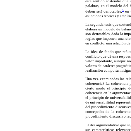
este sentido sostendré que 
palabras, en el modelo del 
5
deben ser) derrotables,
en t
asunciones teóricas y empíri
La segunda tesis que sostend
elabora un modelo de balance
son derrotables, dada la imp
reglas que imponen una relac
en conflicto, una relación de
La idea de fondo que refuta
conflicto que dé una respuest
valor importante, aunque no 
valores de carácter pragmátic
realización comporta mitigar
Una vez examinadas las rela
coherencia? La coherencia p
cierto modo el principio d
coherencia en la argumentaci
el principio de universabili
de universabilidad represent
del procedimiento discursivo
concepción de la coherenc
procedimiento discursivo rac
El iter argumentativo que se
sus características releva