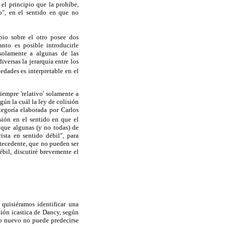
 el principio que la prohíbe,
o", en el sentido en que no
pio sobre el otro posee dos
nto es posible introducirle
solamente a algunas de las
iversas la jerarquía entre los
edades es interpretable en el
iempre 'relativo' solamente a
gún la cuál la ley de colisión
tegoría elaborada por Carlos
sión en el sentido en que el
 que algunas (y no todas) de
ista en sentido débil", para
ntecedente, que no pueden ser
bil, discutiré brevemente el
 quisiéramos identificar una
ción icastica de Dancy, según
so nuevo no puede predecirse