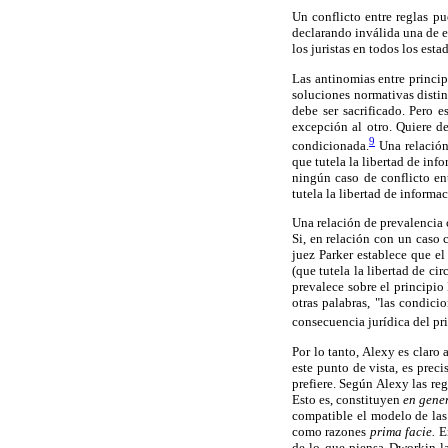
Un conflicto entre reglas pu
declarando inválida una de el
los juristas en todos los esta
Las antinomias entre princip
soluciones normativas distin
debe ser sacrificado. Pero 
excepción al otro. Quiere de
9
condicionada.
Una relación 
que tutela la libertad de inf
ningún caso de conflicto ent
tutela la libertad de informa
Una relación de prevalencia 
Si, en relación con un caso
juez Parker establece que el 
(que tutela la libertad de ci
prevalece sobre el principio
otras palabras, "las condici
consecuencia jurídica del pri
Por lo tanto, Alexy es claro 
este punto de vista, es prec
prefiere. Según Alexy las re
Esto es, constituyen
en gene
compatible el modelo de las 
como razones
prima facie.
En
de lo que piensa Dworkin la