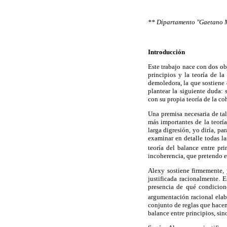
** Dipartamento "Gaetano Mo
Introducción
Este trabajo nace con dos obj
principios y la teoría de l
demoledora, la que sostiene q
plantear la siguiente duda:
con su propia teoría de la co
Una premisa necesaria de tal 
más importantes de la teoría
larga digresión, yo diría, p
examinar en detalle todas la
teoría del balance entre pr
incoherencia, que pretendo e
Alexy sostiene firmemente, 
justificada racionalmente.
presencia de qué condicion
argumentación racional elab
conjunto de reglas que hacen
balance entre principios, sin