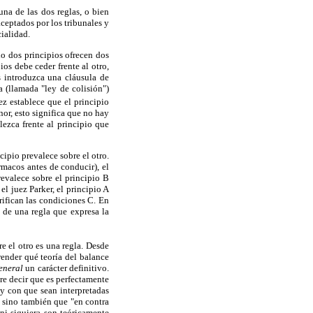
una de las dos reglas, o bien
aceptados por los tribunales y
cialidad.
do dos principios ofrecen dos
os debe ceder frente al otro,
s introduzca una cláusula de
a (llamada "ley de colisión")
ez establece que el principio
nor, esto significa que no hay
lezca frente al principio que
ipio prevalece sobre el otro.
macos antes de conducir), el
prevalece sobre el principio B
el juez Parker, el principio A
rifican las condiciones C. En
o de una regla que expresa la
re el otro es una regla. Desde
render qué teoría del balance
eneral
un carácter definitivo.
e decir que es perfectamente
 y con que sean interpretadas
, sino también que "en contra
ni siquiera son teóricamente