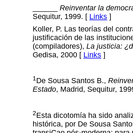
______
Reinventar la democra
Sequitur, 1999. [
Links
]
Koller, P. Las teorías del con
justificación de las institucion
(compiladores),
La justicia: 
Gedisa, 2000 [
Links
]
1
De Sousa Santos B.,
Reinven
Estado
, Madrid, Sequitur, 199
2
Esta dicotomía ha sido anali
histórica, por De Sousa Santos
transiÇao pós-moderna: para 