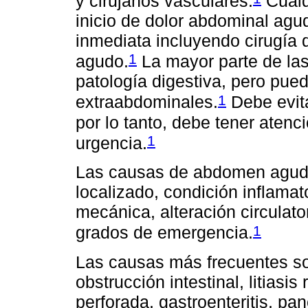
y cirujanos vasculares.
Cualq
inicio de dolor abdominal agu
inmediata incluyendo cirugí
1
agudo.
La mayor parte de las
patología digestiva, pero pu
1
extraabdominales.
Debe evita
por lo tanto, debe tener atenc
1
urgencia.
Las causas de abdomen agudo 
localizado, condición inflamat
mecánica, alteración circulato
1
grados de emergencia.
Las causas más frecuentes son:
obstrucción intestinal, litiasis
perforada, gastroenteritis, panc