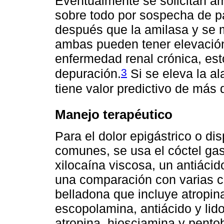
Eventualmente se solicitan ami
sobre todo por sospecha de pa
después que la amilasa y se 
ambas pueden tener elevación
enfermedad renal crónica, est
3
depuración.
Si se eleva la al
tiene valor predictivo de más d
Manejo terapéutico
Para el dolor epigástrico o di
comunes, se usa el cóctel gast
xilocaína viscosa, un antiácid
una comparación con varias c
belladona que incluye atropina
escopolamina, antiácido y lid
atropina, hiosciamina y pentob