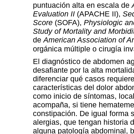
puntuación alta en escala de
Evaluation II
(APACHE II),
Seq
Score
(SOFA),
Physiologic an
Study of Mortality and Morbidi
de
American Association of A
orgánica múltiple o cirugía inv
El diagnóstico de abdomen ag
desafiante por la alta mortal
diferenciar qué casos requieren
características del dolor abdo
como inicio de síntomas, local
acompaña, si tiene hematemes
constipación. De igual forma 
alergias, que tengan historia
alguna patología abdominal, b