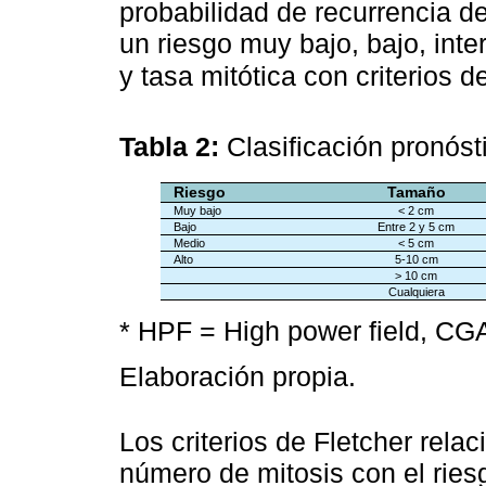
probabilidad de recurrencia d
un riesgo muy bajo, bajo, int
y tasa mitótica con criterios d
Tabla 2:
Clasificación pronóst
Riesgo
Tamaño
Muy bajo
< 2 cm
Bajo
Entre 2 y 5 cm
Medio
< 5 cm
Alto
5-10 cm
> 10 cm
Cualquiera
* HPF = High power field, C
Elaboración propia.
Los criterios de Fletcher rela
número de mitosis con el rie