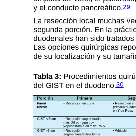
29
y el conducto pancreático.
La resección local muchas vec
segunda porción. En la prácti
duodenales han sido tratado
Las opciones quirúrgicas rep
de su localización y su tamañ
Tabla 3:
Procedimientos quirú
30
del GIST en el duodeno.
Porción
Primera
Seg
Pared
• Resección en cuña
• Resección en
lateral
primario/duode
en Y de Roux
GIST < 3 cm
• Resección segmentaria
más Billroth I/gastro-
yeyunostomía en Y de Roux
GIST >3 cm
• Resección
• Whipple
segmentaria/antrectomía