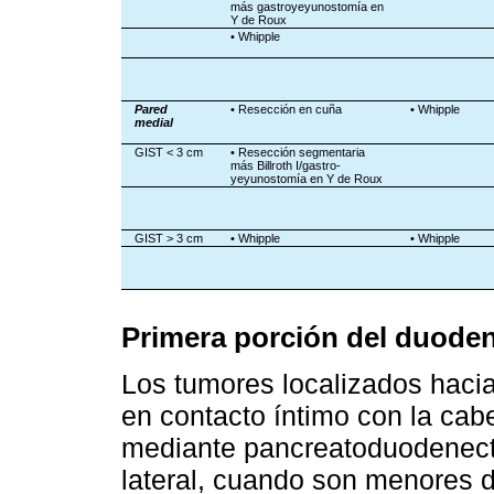
más gastroyeyunostomía en
Y de Roux
• Whipple
Pared
• Resección en cuña
• Whipple
medial
GIST < 3 cm
• Resección segmentaria
más Billroth I/gastro-
yeyunostomía en Y de Roux
GIST > 3 cm
• Whipple
• Whipple
Primera porción del duode
Los tumores localizados haci
en contacto íntimo con la cab
mediante pancreatoduodenecto
lateral, cuando son menores 