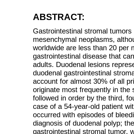
ABSTRACT:
Gastrointestinal stromal tumor
mesenchymal neoplasms, althoug
worldwide are less than 20 per 
gastrointestinal disease that can
adults. Duodenal lesions repres
duodenal gastrointestinal stromal
account for almost 30% of all p
originate most frequently in th
followed in order by the third, f
case of a 54-year-old patient wi
occurred with episodes of bleedi
diagnosis of duodenal polyp; the
gastrointestinal stromal tumor,