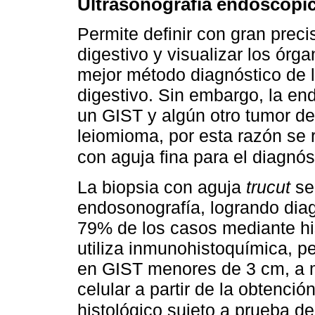
Ultrasonografía endoscópi
Permite definir con gran preci
digestivo y visualizar los órga
mejor método diagnóstico de 
digestivo. Sin embargo, la en
un GIST y algún otro tumor de
leiomioma, por esta razón se 
con aguja fina para el diagnóst
La biopsia con aguja
trucut
se 
endosonografía, logrando di
79% de los casos mediante hi
utiliza inmunohistoquímica, p
en GIST menores de 3 cm, a 
celular a partir de la obtenció
histológico sujeto a prueba d