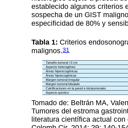
establecido algunos criterios
sospecha de un GIST malign
especificidad de 80% y sensib
Tabla 1:
Criterios endosonogr
31
malignos.
Tamaño tumoral >3 cm
Aspecto heterogéneo
Áreas hiperecogénicas
Áreas hipoecogénicas
Margen tumoral irregular
Margen tumoral lobulado
Calcificaciones en la pared e intratumorales
Aspecto quístico
Tomado de: Beltrán MA, Valenz
Tumores del estroma gastroint
literatura científica actual co
Colomb Cir. 2014; 29: 140-15