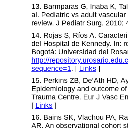
13. Barmparas G, Inaba K, Tal
al. Pediatric vs adult vascul
review. J Pediatr Surg. 2010;
14. Rojas S, Ríos A. Caracteri
del Hospital de Kennedy. In: r
Bogotá: Universidad del Rosar
http://repository.urosario.e
sequence=1
. [
Links
]
15. Perkins ZB, De’Ath HD, Ay
Epidemiology and outcome of v
Trauma Centre. Eur J Vasc En
[
Links
]
16. Bains SK, Vlachou PA, Ra
AR. An observational cohort 