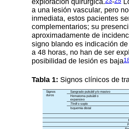
23
25
exploración quirúrgica.
-
Lo
a una lesión vascular, pero no
inmediata, estos pacientes se
complementarios; su presenci
aproximadamente de incidenci
signo blando es indicación de
a 48 horas, no han de ser exp
1
posibilidad de lesión es baja
Tabla 1:
Signos clínicos de t
Signos
Sangrado pulsátil y/o masivo
duros
Hematoma pulsátil o
expansivo
Thrill
o soplo
Isquemia distal
P
Pa