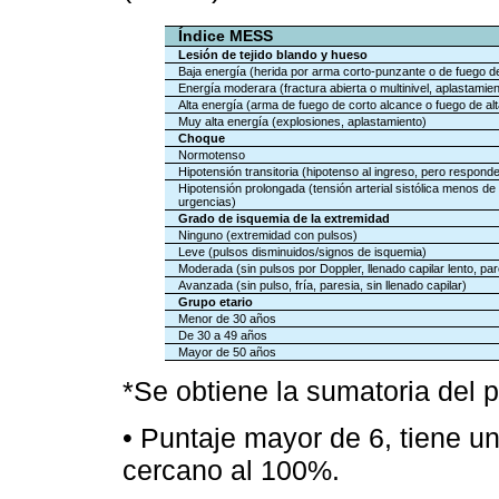
Índice MESS
Lesión de tejido blando y hueso
Baja energía (herida por arma corto-punzante o de fuego d
Energía moderara (fractura abierta o multinivel, aplastami
Alta energía (arma de fuego de corto alcance o fuego de alt
Muy alta energía (explosiones, aplastamiento)
Choque
Normotenso
Hipotensión transitoria (hipotenso al ingreso, pero responde
Hipotensión prolongada (tensión arterial sistólica menos de 
urgencias)
Grado de isquemia de la extremidad
Ninguno (extremidad con pulsos)
Leve (pulsos disminuidos/signos de isquemia)
Moderada (sin pulsos por Doppler, llenado capilar lento, par
Avanzada (sin pulso, fría, paresia, sin llenado capilar)
Grupo etario
Menor de 30 años
De 30 a 49 años
Mayor de 50 años
*Se obtiene la sumatoria del p
• Puntaje mayor de 6, tiene u
cercano al 100%.