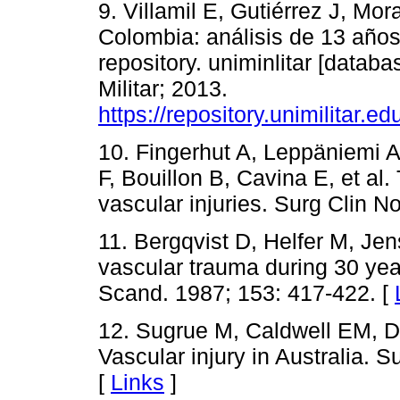
9. Villamil E, Gutiérrez J, M
Colombia: análisis de 13 años e
repository. uniminlitar [datab
Militar; 2013.
https://repository.unimilitar.
10. Fingerhut A, Leppäniemi 
F, Bouillon B, Cavina E, et al
vascular injuries. Surg Clin N
11. Bergqvist D, Helfer M, Jen
vascular trauma during 30 yea
Scand. 1987; 153: 417-422. [
12. Sugrue M, Caldwell EM, 
Vascular injury in Australia. 
[
Links
]