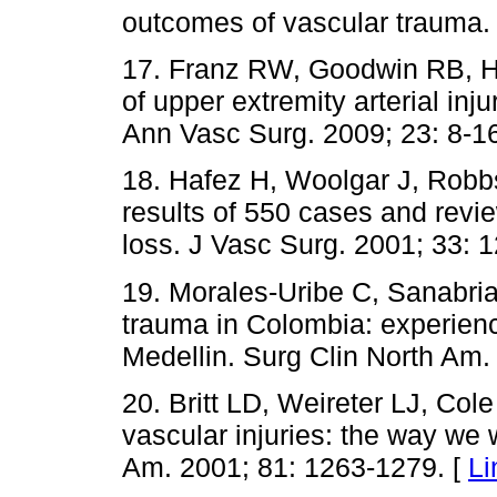
outcomes of vascular trauma.
17. Franz RW, Goodwin RB, 
of upper extremity arterial inj
Ann Vasc Surg. 2009; 23: 8-16
18. Hafez H, Woolgar J, Robbs 
results of 550 cases and revie
loss. J Vasc Surg. 2001; 33: 
19. Morales-Uribe C, Sanabria
trauma in Colombia: experience
Medellin. Surg Clin North Am.
20. Britt LD, Weireter LJ, Cole
vascular injuries: the way we 
Am. 2001; 81: 1263-1279. [
Li