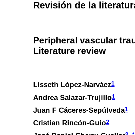
Revisión de la literatur
Peripheral vascular tra
Literature review
1
Lisseth López-Narváez
1
Andrea Salazar-Trujillo
1
Juan F Cáceres-Sepúlveda
2
Cristian Rincón-Guio
2
*