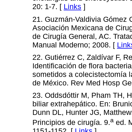
20: 1-7. [
Links
]
21. Guzmán-Valdivia Gómez G. 
Asociación Mexicana de Ciru
de Cirugía General, AC. Trata
Manual Moderno; 2008. [
Link
22. Gutiérrez C, Zaldívar F, R
Identificación de flora bacteri
sometidos a colecistectomía l
de México. Rev Med Hosp Gen
23. Oddsdóttir M, Pham TH, Hu
biliar extrahepático. En: Brun
Dunn DL, Hunter JG, Matthews
a
Principios de cirugía. 9.
ed. M
1151-1152. [
Links
]