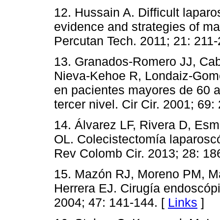
12. Hussain A. Difficult lapar
evidence and strategies of 
Percutan Tech. 2011; 21: 211-
13. Granados-Romero JJ, Cab
Nieva-Kehoe R, Londaiz-Gomé
en pacientes mayores de 60 a
tercer nivel. Cir Cir. 2001; 69:
14. Álvarez LF, Rivera D, Esm
OL. Colecistectomía laparoscóp
Rev Colomb Cir. 2013; 28: 18
15. Mazón RJ, Moreno PM, Ma
Herrera EJ. Cirugía endoscó
2004; 47: 141-144. [
Links
]