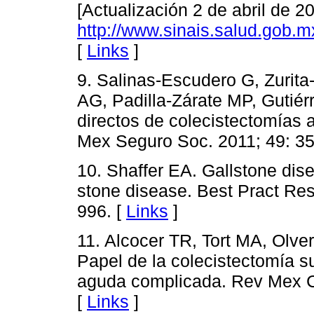
[Actualización 2 de abril de 2
http://www.sinais.salud.gob.
[
Links
]
9. Salinas-Escudero G, Zuri
AG, Padilla-Zárate MP, Gutiér
directos de colecistectomías 
Mex Seguro Soc. 2011; 49: 35
10. Shaffer EA. Gallstone dis
stone disease. Best Pract Res
996. [
Links
]
11. Alcocer TR, Tort MA, Olv
Papel de la colecistectomía su
aguda complicada. Rev Mex C
[
Links
]