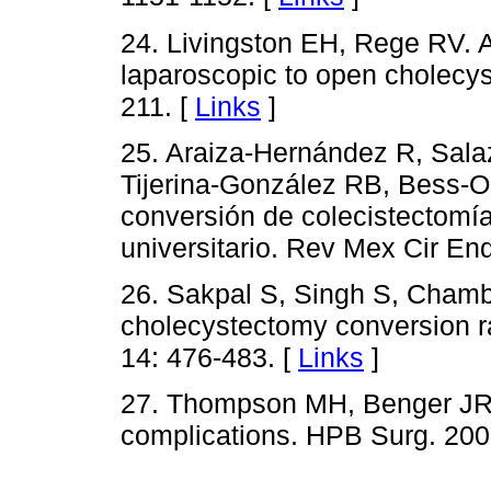
24. Livingston EH, Rege RV. A
laparoscopic to open cholecy
211. [
Links
]
25. Araiza-Hernández R, Salaz
Tijerina-González RB, Bess-Ob
conversión de colecistectomía
universitario. Rev Mex Cir En
26. Sakpal S, Singh S, Chamb
cholecystectomy conversion r
14: 476-483. [
Links
]
27. Thompson MH, Benger JR.
complications. HPB Surg. 200