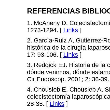
REFERENCIAS BIBLIO
1. McAneny D. Colecistectomía
1273-1294. [
Links
]
2. García-Ruiz A, Gutiérrez-R
histórica de la cirugía lapar
17: 93-106. [
Links
]
3. Reddick EJ. Historia de la
dónde venimos, dónde estam
Cir Endoscop. 2001; 2: 36-39.
4. Chousleb E, Chousleb A, Sh
colecistectomía laparoscópica
28-35. [
Links
]