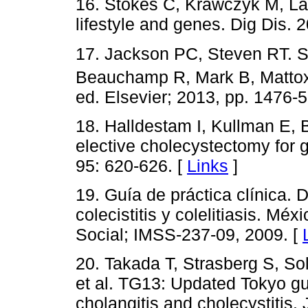
16. Stokes C, Krawczyk M, La
lifestyle and genes. Dig Dis. 
17. Jackson PC, Steven RT. S
Beauchamp R, Mark B, Mattox K
ed. Elsevier; 2013, pp. 1476-5
18. Halldestam I, Kullman E, B
elective cholecystectomy for g
95: 620-626. [
Links
]
19. Guía de práctica clínica. 
colecistitis y colelitiasis. Mé
Social; IMSS-237-09, 2009. [
20. Takada T, Strasberg S, So
et al. TG13: Updated Tokyo gu
cholangitis and cholecystitis.