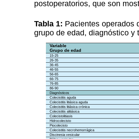
postoperatorios, que son mos
Tabla 1:
Pacientes operados d
grupo de edad, diagnóstico y 
Variable
Grupo de edad
15-25
26-35
36-45
46-55
56-65
66-75
76-85
86-90
Diagnósticos
Colecistitis aguda
Colecistitis litiásica aguda
Colecistitis litiásica crónica
Colecistitis alitiásica
Colecistolitiasis
Hidrocolecisto
Piocolecisto
Colecistitis necrohemorrágica
Discinesia vesicular