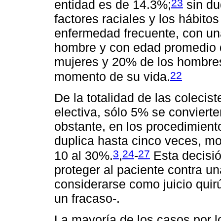
23
entidad es de 14.3%;
sin du
factores raciales y los hábito
enfermedad frecuente, con una
hombre y con edad promedio 
mujeres y 20% de los hombres 
22
momento de su vida.
De la totalidad de las colecis
electiva, sólo 5% se convierte
obstante, en los procedimient
duplica hasta cinco veces, mo
3
24
27
10 al 30%.
,
-
Esta decisi
proteger al paciente contra un
considerarse como juicio quirú
un fracaso-.
La mayoría de los casos por l