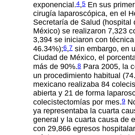
4
5
exponencial.
,
En sus primer
cirugía laparoscópica, en el 
Secretaría de Salud (hospital
México) se realizaron 7,323 c
3,394 se iniciaron con técnica
6
7
46.34%);
,
sin embargo, en u
Ciudad de México, el porcentaj
8
más de 90%.
Para 2005, la c
un procedimiento habitual (74
mexicano realizaba 84 coleci
abierta y 21 de forma laparosc
9
colecistectomías por mes.
No
ya representaba la cuarta cau
general y la cuarta causa de e
con 29,866 egresos hospitalar