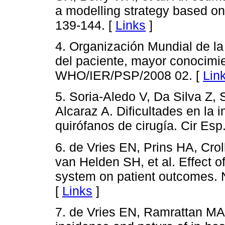
a modelling strategy based on
139-144. [
Links
]
4. Organización Mundial de la
del paciente, mayor conocimi
WHO/IER/PSP/2008 02. [
Lin
5. Soria-Aledo V, Da Silva Z, 
Alcaraz A. Dificultades en la 
quirófanos de cirugía. Cir Esp
6. de Vries EN, Prins HA, Cro
van Helden SH, et al. Effect o
system on patient outcomes. 
[
Links
]
7. de Vries EN, Ramrattan MA