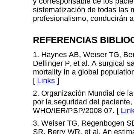
y corresponsable de los pacien
sistematización de todas las 
profesionalismo, conducirán a
REFERENCIAS BIBLIO
1. Haynes AB, Weiser TG, Ber
Dellinger P, et al. A surgical 
mortality in a global populati
[
Links
]
2. Organización Mundial de la
por la seguridad del paciente,
WHO/IER/PSP/2008 07. [
Lin
3. Weiser TG, Regenbogen SE
SR, Berry WR, et al. An estima