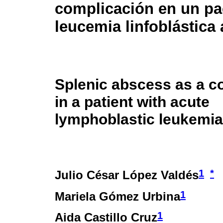
complicación en un pa
leucemia linfoblástica
Splenic abscess as a c
in a patient with acute
lymphoblastic leukemia
1
*
Julio César López Valdés
1
Mariela Gómez Urbina
1
Aida Castillo Cruz