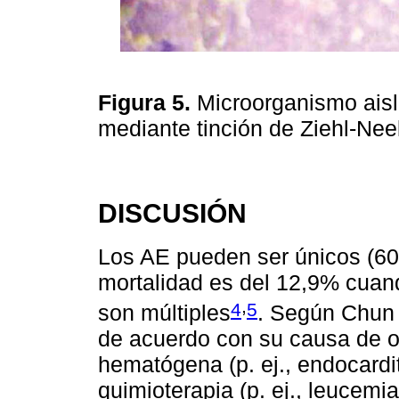
Figura 5.
Microorganismo aisl
mediante tinción de Ziehl-Ne
DISCUSIÓN
Los AE pueden ser únicos (60
mortalidad es del 12,9% cuan
,
4
5
son múltiples
. Según Chun e
de acuerdo con su causa de o
hematógena (p. ej., endocardit
quimioterapia (p. ej., leucemi