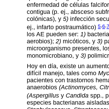
enfermedad de células falcif
contigua (p. ej., absceso subf
colónicas), y
5)
infección secu
,
,
5
6
ej., infarto postraumático)
los AE pueden ser:
1)
bacteria
aerobios);
2)
micóticos, y
3)
pa
microorganismo presentes, l
monomicrobiano, y
3)
polimic
Hoy en día, existe un aumento
difícil manejo, tales como
Myc
pacientes con trastornos hema
anaerobios
(Actinomyces, Citr
(Aspergillus
y
Candida
spp., p
especies bacterianas aislada