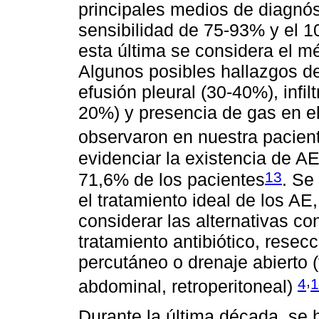
principales medios de diagnó
sensibilidad de 75-93% y el 1
esta última se considera el m
Algunos posibles hallazgos d
efusión pleural (30-40%), infil
20%) y presencia de gas en el
observaron en nuestra pacien
evidenciar la existencia de A
13
71,6% de los pacientes
. Se
el tratamiento ideal de los A
considerar las alternativas co
tratamiento antibiótico, resec
percutáneo o drenaje abierto (
,
4
1
abdominal, retroperitoneal)
Durante la última década, se 