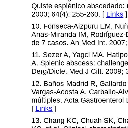
Quiste esplénico abscedado: 
2003; 64(4): 255-260. [
Links
]
10. Fonseca-Aizpuru EM, Nu
Arias-Miranda IM, Rodríguez-
de 7 casos. An Med Int. 2007;
11. Sezer A, Yagci MA, Hatip
A. Splenic abscess: challenge
Derg/Dicle. Med J Cilt. 2009; 
12. Baños-Madrid R, Gallardo
Vargas-Acosta A, Carballo-Al
múltiples. Acta Gastroenterol
[
Links
]
13. Chang KC, Chuah SK, Cha