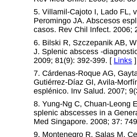
5. Villamil-Cajoto I, Lado FL,
Peromingo JA. Abscesos espl
casos. Rev Chil Infect. 2006; 
6. Bilski R, Szczepanik AB, W
J. Splenic abscess -diagnostic
2009; 81(9): 392-399. [
Links
]
7. Cárdenas-Roque AG, Gayta
Gutiérrez-Díaz GI, Avila-Morfí
esplénico. Inv Salud. 2007; 9(
8. Yung-Ng C, Chuan-Leong E,
splenic abscesses in a Genera
Med Singapore. 2008; 37: 749
9. Montenegro R, Salas M, Ce