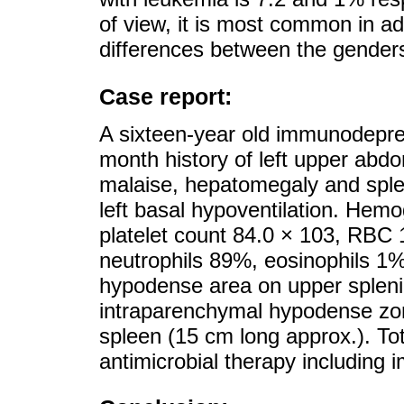
of view, it is most common in ad
differences between the gender
Case report:
A sixteen-year old immunodepre
month history of left upper abd
malaise, hepatomegaly and splen
left basal hypoventilation. Hemo
platelet count 84.0 × 103, RBC
neutrophils 89%, eosinophils 1
hypodense area on upper splenic
intraparenchymal hypodense zo
spleen (15 cm long approx.). T
antimicrobial therapy includin