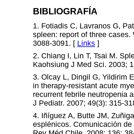
BIBLIOGRAFÍA
1. Fotiadis C, Lavranos G, Pa
spleen: report of three cases.
3088-3091. [
Links
]
2. Chiang I, Lin T, Tsai M. Sp
Kaohsiung J Med Sci. 2003; 1
3. Olcay L, Dingil G, Yildirim
in therapy-resistant acute my
recurrent febrile neutropenia
J Pediatr. 2007; 49(3): 315-31
4. Iñíguez A, Butte JM, Zuñig
esplénicos. Comunicación de si
Rev Méd Chile. 2008; 136: 38