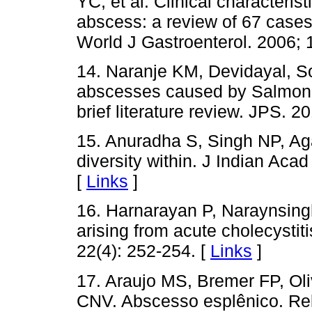
YC, et al. Clinical characteris
abscess: a review of 67 cases 
World J Gastroenterol. 2006; 
14. Naranje KM, Devidayal, So
abscesses caused by Salmonell
brief literature review. JPS. 20
15. Anuradha S, Singh NP, Ag
diversity within. J Indian Aca
[
Links
]
16. Harnarayan P, Naraynsing
arising from acute cholecystit
22(4): 252-254. [
Links
]
17. Araujo MS, Bremer FP, Ol
CNV. Abscesso esplênico. Rel