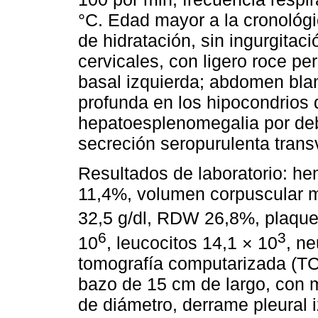
°C. Edad mayor a la cronológi
de hidratación, sin ingurgitac
cervicales, con ligero roce pe
basal izquierda; abdomen blan
profunda en los hipocondrios 
hepatoesplenomegalia por deba
secreción seropurulenta trans
Resultados de laboratorio: he
11,4%, volumen corpuscular 
32,5 g/dl, RDW 26,8%, plaque
6
3
10
, leucocitos 14,1 × 10
, ne
tomografía computarizada (TC
bazo de 15 cm de largo, con 
de diámetro, derrame pleural 