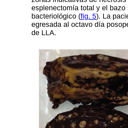
esplenectomía total y el bazo 
bacteriológico (
fig. 5
). La pac
egresada al octavo día posope
de LLA.