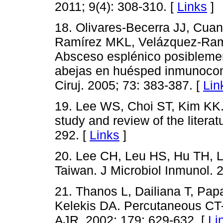
2011; 9(4): 308-310. [
Links
]
18. Olivares-Becerra JJ, Cua
Ramírez MKL, Velázquez-Ram
Absceso esplénico posibleme
abejas en huésped inmunocom
Ciruj. 2005; 73: 383-387. [
Lin
19. Lee WS, Choi ST, Kim KK. 
study and review of the litera
292. [
Links
]
20. Lee CH, Leu HS, Hu TH, L
Taiwan. J Microbiol Inmunol. 2
21. Thanos L, Dailiana T, Pap
Kelekis DA. Percutaneous CT-
AJR. 2002; 179: 629-632. [
Li