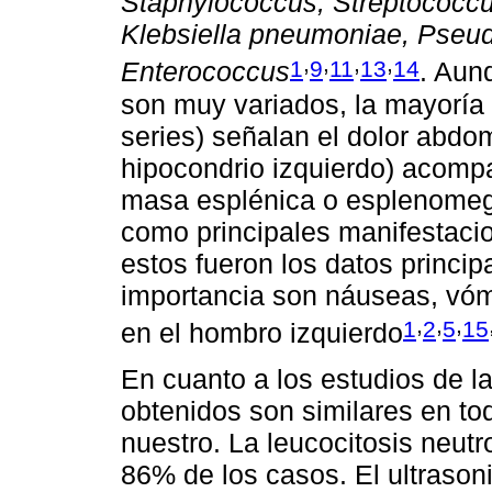
Staphylococcus, Streptococcus
Klebsiella pneumoniae, Pse
,
,
,
,
1
9
11
13
14
Enterococcus
. Aun
son muy variados, la mayoría 
series) señalan el dolor abdo
hipocondrio izquierdo) acomp
masa esplénica o esplenomega
como principales manifestaci
estos fueron los datos princi
importancia son náuseas, vómi
,
,
,
1
2
5
15
en el hombro izquierdo
En cuanto a los estudios de l
obtenidos son similares en tod
nuestro. La leucocitosis neutr
86% de los casos. El ultrason