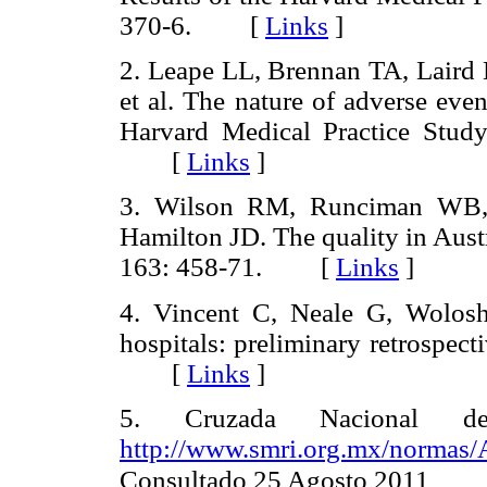
370-6. [
Links
]
2. Leape LL, Brennan TA, Laird
et al. The nature of adverse even
Harvard Medical Practice Stud
[
Links
]
3. Wilson RM, Runciman WB,
Hamilton JD. The quality in Aust
163: 458-71. [
Links
]
4. Vincent C, Neale G, Wolos
hospitals: preliminary retrospec
[
Links
]
5. Cruzada Nacional d
http://www.smri.org.mx/normas
Consultado 25 Agosto 2011