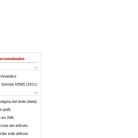
Personalizados
 Analytics
 Scholar H5M5 (
2021
)
ágina del texto (beta)
l (pdf)
lo en XML
cias del artículo
itar este artículo