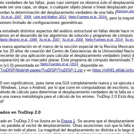
to verdadero de las fallas, pues casi siempre se observa solo el desplazami
e ser una capa, un dique, o cualquier objeto planar o lineal desplazado por la
Ramsay and
rdan la determinación del desplazamiento verdadero de una falla (
Xu et al., 2007
2009
Lisle and Walker, 2013
Nieto-Fuentes et al., 2014
;
,
;
;
), pero la mayor
número limitado de configuraciones geométricas.
a estudiado distintos aspectos del análisis estructural en fallas desde hace
tinos en el desarrollo de los algoritmos de solución y programas de cómput
Alaniz-Álvarez
et al.
, 1998
Xu et al., 2007
Xu
et al.
, 2009
Nieto-Fuentes et al., 2014
Xu
et 
;
;
;
;
 nueva aportación en el marco de la sección especial de la Revista Mexican
ar los 20 años de creación del Centro de Geociencias de la Universidad Nac
reciente de una aplicación para calcular el desplazamiento verdadero (neto) de 
separación) de un marcador planar. Este programa de cómputo denominado Tru
Nieto-Fuentes
et al.
(2014
ión (v1.0) presentada en
, disponible en
1/TruDISP/blob/gh-pages/TruDISP/TruDISP-1.zip
y en
https://nifr91.gitlab.io/
0 son significativos, pues tiene una GUI completamente nueva y se ejecuta e
indows, Linux o Android, por lo que corre en computadoras de escritorio, lap
método de cálculo para determinar el desplazamiento verdadero de la falla es d
ra una nueva metodología para el cálculo de los errores. TruDisp 2.0 Está disp
sp/
ados en TruDisp 2.0
zado en TruDisp 2.0 se ilustra en la
Figura 1
. Se asume que el desplazamiento
lla es paralela al vector de desplazamiento. Otras asunciones son que la falla 
o en todo el plano. La magnitud del desplazamiento es distinta a lo largo de