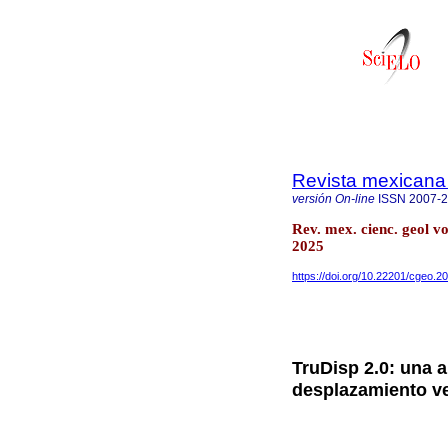
Revista mexicana 
versión On-line
ISSN
2007-
Rev. mex. cienc. geol v
2025
https://doi.org/10.22201/cgeo.
TruDisp 2.0: una a
desplazamiento ve