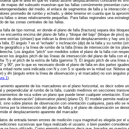
nsiderar que el área en que es válido asumir desplazamiento constante es limit
de mapas del subsuelo muestran que las fallas comúnmente presentan curvat
heterogeneidades del medio, el enlace de segmentos de falla y la interacción 
alores promedio de rumbo y echado, y debe tenerse en cuanta que la aproxim
a fallas o áreas relativamente pequeñas. Para fallas regionales una estrategi
 de las zonas centrales de las fallas.
a falla de tipo normal, en donde el plano de falla (fractura) separa dos bloq
 se encuentra encima del plano de falla y “bloque del bajo” (bloque de piso) q
iene estrías (
striaes
) que indican la dirección del desplazamiento y hay uno 
falla. El ángulo ? es el “echado” o inclinación (
dip
) de la falla y su rumbo (
str
te geográfico y la línea de rumbo de la falla (línea de intersección de los plano
 derecha. Los ángulos “pitch” son medidos sobre el plano de la falla con respe
cen los ángulos pitch de las líneas de intersección del plano de falla con el
tha
?) y el pitch de la estría de falla (
gamma
?). El ángulo pitch de una línea s
° y 90°, por lo que es necesario dividir el plano de falla en dos partes iguale
 la mitad norte será indicada con N y con S si queda en la mitad sur. Nótese 
or) y
θ
n (ángulo entre la línea de observación y el marcador) no son ángulos
θ
ura 1
).
amiento aparente de los marcadores en el plano horizontal, es decir sobre
al y perpendicular al rumbo de la falla, cuando medimos en secciones transve
amientos de roca sobre un plano que puede tener cualquier orientación. Ese 
ano de observación” (
observation plane
) (plano O). El modelo permite realizar
, sino sobre planos de observación con orientación cualquiera, para ello se r
forma por la intersección del plano de falla y el plano de observación se den
 mide el desplazamiento aparente del marcador.
tos de entrada tienen errores de medición cuya magnitud es elegida por el u
ediciones sucesivas que haya realizado el usuario, o bien pueden considerars
ue se haya utilizado. Como ejemplo podemos decir que, basados en nuestra e