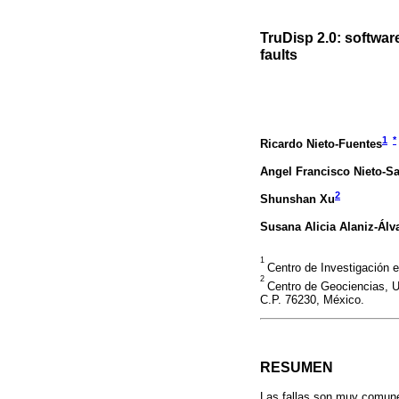
TruDisp 2.0: softwar
faults
1
*
Ricardo Nieto-Fuentes
Angel Francisco Nieto-
2
Shunshan Xu
Susana Alicia Alaniz-Álv
1
Centro de Investigación 
2
Centro de Geociencias, U
C.P. 76230, México.
RESUMEN
Las fallas son muy comunes 