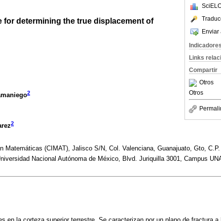
SciELO
Traduc
e for determining the true displacement of
Enviar 
Indicadore
Links rela
Compartir
Otros
Otros
2
Samaniego
Permali
2
arez
en Matemáticas (CIMAT), Jalisco S/N, Col. Valenciana, Guanajuato, Gto, C.P
niversidad Nacional Autónoma de México, Blvd. Juriquilla 3001, Campus UNAM
en la corteza superior terrestre. Se caracterizan por un plano de fractura a l