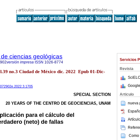
de ciencias geológicas
Servicios 
2902
versión impresa
ISSN
1026-8774
Revista
ol.39 no.3 Ciudad de México dic. 2022 Epub 01-Dic-
SciELO
Google
20072902e.2022.3.1705
Articulo
SPECIAL SECTION
nueva p
20 YEARS OF THE CENTRO DE GEOCIENCIAS, UNAM
Españo
plicación para el cálculo del
Artícu
rdadero (neto) de fallas
Referen
Como c