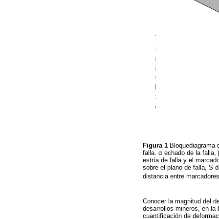
Figura 1
Bloquediagrama q
falla. α echado de la falla,
estría de falla y el marcad
sobre el plano de falla, S
distancia entre marcadore
Conocer la magnitud del d
desarrollos mineros, en la
cuantificación de deformac