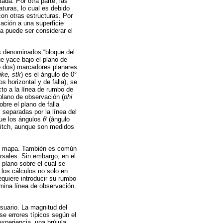
ada. Por otra parte, las
uras, lo cual es debido
con otras estructuras. Por
ación a una superficie
a puede ser considerar el
ues denominados “bloque del
ue yace bajo el plano de
(o dos) marcadores planares
ike, stk
) es el ángulo de 0°
s horizontal y de falla), se
cto a la línea de rumbo de
 plano de observación (
phi
obre el plano de falla
s separadas por la línea del
que los ángulos
θ
(ángulo
θ
 pitch, aunque son medidos
 un mapa. También es común
rsales. Sin embargo, en el
plano sobre el cual se
 los cálculos no solo en
equiere introducir su rumbo
omina línea de observación.
suario. La magnitud del
e errores típicos según el
xperiencia, una brújula