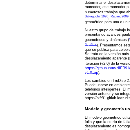
determinar el desplazamien
marcador, ese marcador pued
numerosos trabajos que abo
Sakaguchi, 1995
Ragan, 2009
;
geométrico para una o un 
Nuestro grupo de trabajo h
presentando avances paula
geométricos y dinámicos (
al., 2017
). Presentamos esta
que se publica para celebr
Se trata de la versión más 
desplazamiento aparente (
iteración (v2.0) de la vers
https://github.com/NIFR9
v1.0.zip
).
Los cambios en TruDisp 2.
Puede usarse en ambiente W
teléfonos inteligentes. El 
versión anterior y se integ
https://nifr91.gitlab.io/trudi
Modelo y geometría us
El modelo geométrico utili
falla y que la estría de fa
desplazamiento es homogéne