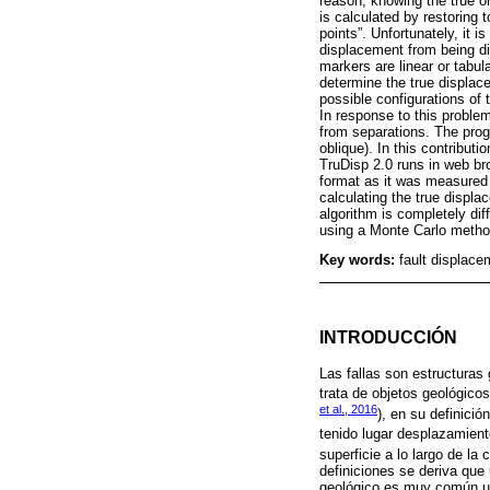
reason, knowing the true o
is calculated by restoring t
points”. Unfortunately, it i
displacement from being di
markers are linear or tabul
determine the true displace
possible configurations of
In response to this problem
from separations. The prog
oblique). In this contribut
TruDisp 2.0 runs in web br
format as it was measured i
calculating the true displa
algorithm is completely dif
using a Monte Carlo method
Key words:
fault displace
INTRODUCCIÓN
Las fallas son estructuras
trata de objetos geológic
et al., 2016
), en su definició
tenido lugar desplazamiento
superficie a lo largo de la
definiciones se deriva que 
geológico es muy común ubic