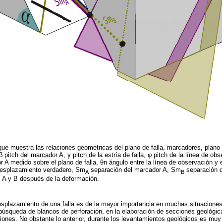
ue muestra las relaciones geométricas del plano de falla, marcadores, plano 
 β pitch del marcador A, γ pitch de la estría de falla, φ pitch de la línea de ob
or A medido sobre el plano de falla, θn ángulo entre la línea de observación 
 desplazamiento verdadero, Sm
separación del marcador A, Sm
separación d
A
B
s A y B después de la deformación.
esplazamiento de una falla es de la mayor importancia en muchas situacione
 búsqueda de blancos de perforación, en la elaboración de secciones geológic
iones. No obstante lo anterior, durante los levantamientos geológicos es mu