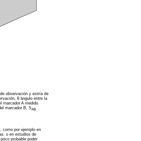
de observación y estría de
servación, θ ángulo entre la
y el marcador A medido
el marcador B, S
AB
s, como por ejemplo en
as, o en estudios de
y poco probable poder