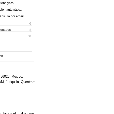
 Analytics
ción automática
artículo por email
s
cionados
nk
. 36023, México.
, Juriquilla, Querétaro,
o largo del cual ocurrió