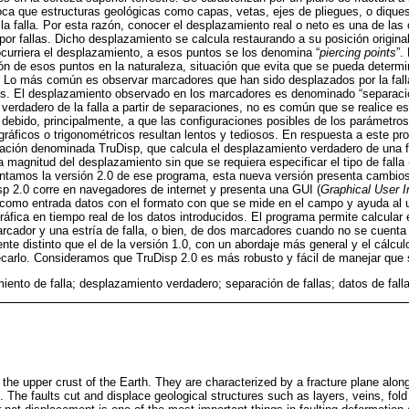
ca que estructuras geológicas como capas, vetas, ejes de pliegues, o dique
la falla. Por esta razón, conocer el desplazamiento real o neto es una de la
 por fallas. Dicho desplazamiento se calcula restaurando a su posición origina
curriera el desplazamiento, a esos puntos se los denomina “
piercing points
”.
ón de esos puntos en la naturaleza, situación que evita que se pueda determi
 Lo más común es observar marcadores que han sido desplazados por la fall
res. El desplazamiento observado en los marcadores es denominado “separaci
verdadero de la falla a partir de separaciones, no es común que se realice es
s debido, principalmente, a que las configuraciones posibles de los parámetro
áficos o trigonométricos resultan lentos y tediosos. En respuesta a este pr
icación denominada TruDisp, que calcula el desplazamiento verdadero de una fal
 magnitud del desplazamiento sin que se requiera especificar el tipo de falla 
ntamos la versión 2.0 de ese programa, esta nueva versión presenta cambios 
isp 2.0 corre en navegadores de internet y presenta una GUI (
Graphical User I
 como entrada datos con el formato con que se mide en el campo y ayuda al us
ráfica en tiempo real de los datos introducidos. El programa permite calcular
arcador y una estría de falla, o bien, de dos marcadores cuando no se cuenta 
te distinto que el de la versión 1.0, con un abordaje más general y el cálcul
ecarlo. Consideramos que TruDisp 2.0 es más robusto y fácil de manejar que s
iento de falla; desplazamiento verdadero; separación de fallas; datos de fall
the upper crust of the Earth. They are characterized by a fracture plane alo
The faults cut and displace geological structures such as layers, veins, fold 