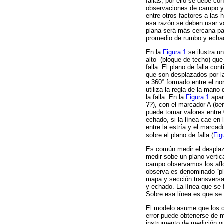
fallas, por ello se debe co
observaciones de campo y 
entre otros factores a las 
esa razón se deben usar v
plana será más cercana par
promedio de rumbo y echado
En la
Figura 1
se ilustra un
alto” (bloque de techo) que
falla. El plano de falla cont
que son desplazados por la 
a 360° formado entre el nor
utiliza la regla de la mano
la falla. En la
Figura 1
apare
??), con el marcador A (
be
puede tomar valores entre 0
echado, si la línea cae en
entre la estría y el marcad
sobre el plano de falla (
Fig
Es común medir el desplaz
medir sobe un plano vertic
campo observamos los aflor
observa es denominado “pl
mapa y sección transversal
y echado. La línea que se 
Sobre esa línea es que se
El modelo asume que los da
error puede obtenerse de m
instrumento de medición q