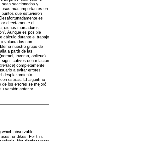
s sean seccionados y
s cosas más importantes en
l puntos que estuvieron
 Desafortunadamente es
nar directamente el
a, dichos marcadores
ón”. Aunque es posible
e cálculo durante el trabajo
s involucrados son
oblema nuestro grupo de
la a partir de las
(normal, inversa, oblicua).
significativos con relación
nterface
) completamente
uario a evitar errores
 el desplazamiento
con estrías. El algoritmo
o de los errores se mejoró
u versión anterior.
a
ng which observable
axes, or dikes. For this