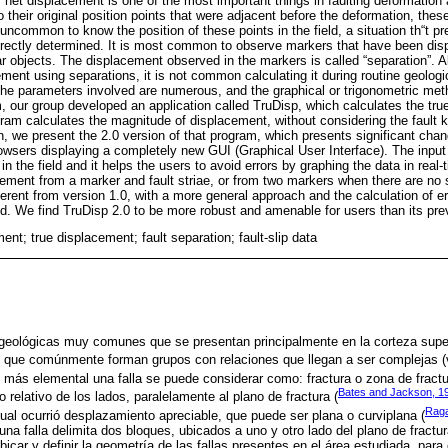
r net displacement is one of the most important things in faulting deformation
o their original position points that were adjacent before the deformation, these
s uncommon to know the position of these points in the field, a situation th“t pr
rectly determined. It is most common to observe markers that have been disp
ar objects. The displacement observed in the markers is called “separation”. Al
ment using separations, it is not common calculating it during routine geolog
 the parameters involved are numerous, and the graphical or trigonometric met
, our group developed an application called TruDisp, which calculates the true
ram calculates the magnitude of displacement, without considering the fault k
ion, we present the 2.0 version of that program, which presents significant cha
owsers displaying a completely new GUI (Graphical User Interface). The input 
n the field and it helps the users to avoid errors by graphing the data in real
cement from a marker and fault striae, or from two markers when there are no s
ferent from version 1.0, with a more general approach and the calculation of 
. We find TruDisp 2.0 to be more robust and amenable for users than its pre
ment; true displacement; fault separation; fault-slip data
 geológicas muy comunes que se presentan principalmente en la corteza super
os que comúnmente forman grupos con relaciones que llegan a ser complejas 
n más elemental una falla se puede considerar como: fractura o zona de fractur
Bates and Jackson, 1
 relativo de los lados, paralelamente al plano de fractura (
Raga
 cual ocurrió desplazamiento apreciable, que puede ser plana o curviplana (
una falla delimita dos bloques, ubicados a uno y otro lado del plano de fractur
ar y definir la geometría de las fallas presentes en el área estudiada, para 