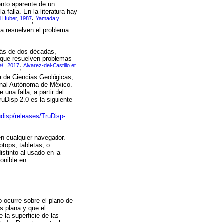
ento aparente de un
 falla. En la literatura hay
 Huber, 1987
Yamada y
;
ía resuelven el problema
 más de dos décadas,
o que resuelven problemas
al.
, 2017
Alvarez-del-Castillo et
;
a de Ciencias Geológicas,
ional Autónoma de México.
una falla, a partir del
Disp 2.0 es la siguiente
trudisp/releases/TruDisp-
n cualquier navegador.
tops, tabletas, o
istinto al usado en la
onible en:
 ocurre sobre el plano de
es plana y que el
 la superficie de las