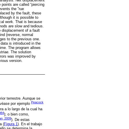
 analysis. Net displacement
 points are called “piercing
events the ”rue
laced by the fault, these
though it is possible to
ical work. That is because
hods are slow and tedious.
 displacement of a fault
ind (reverse, normal
nges to the previous one.
data is introduced in the
-time. The program allows
triae. The solution
errors was improved by
vious version.
ior terrestre. Aunque se
Peacock
(véase por ejemplo
a a lo largo de la cual ha
984
); o bien como,
n, 2009
). De estas
a (
Figura 1
). En el trabajo
ello se determina la