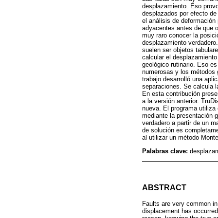
desplazamiento. Eso provo
desplazados por efecto de 
el análisis de deformación
adyacentes antes de que o
muy raro conocer la posici
desplazamiento verdadero.
suelen ser objetos tabula
calcular el desplazamiento 
geológico rutinario. Eso e
numerosas y los métodos gr
trabajo desarrolló una apl
separaciones. Se calcula la
En esta contribución prese
a la versión anterior. TruD
nueva. El programa utiliza
mediante la presentación g
verdadero a partir de un m
de solución es completamen
al utilizar un método Mont
Palabras clave:
desplazam
ABSTRACT
Faults are very common in 
displacement has occurred. 