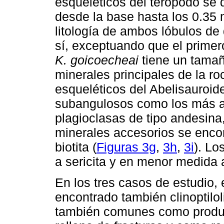
esqueléticos del terópodo se 
desde la base hasta los 0.35
litología de ambos lóbulos de
sí, exceptuando que el primero
K. goicoecheai
tiene un tama
minerales principales de la ro
esqueléticos del Abelisauroid
subangulosos como los más ab
plagioclasas de tipo andesina
minerales accesorios se encon
biotita (
Figuras 3g
,
3h
,
3i
). Lo
a sericita y en menor medida a
En los tres casos de estudio,
encontrado también clinoptiloli
también comunes como produc