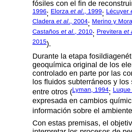
fósiles con el fin de reconstrui
1996
Elorza
et al
., 1999
Lécuyer
;
;
Cladera
et al
., 2004
Merino y Mora
;
Castaños
et al
., 2010
Previtera
et 
;
2015
).
Durante la etapa fosildiagenét
geoquímica original de los el
controlado en parte por las c
los fluidos subterráneos y los
Lyman, 1994
Luqu
entre otros (
;
expresada en cambios químico
información sobre el ambiente
Con estas premisas, el objetiv
interpretar los procesos de pe