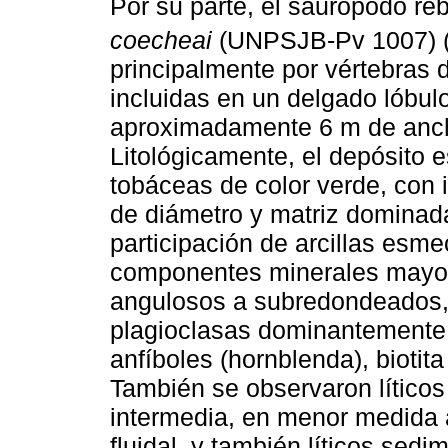
Por su parte, el saurópodo r
coecheai
(UNPSJB-Pv 1007) 
principalmente por vértebras 
incluidas en un delgado lóbu
aproximadamente 6 m de anch
Litológicamente, el depósito 
tobáceas de color verde, con i
de diámetro y matriz dominada
participación de arcillas esmec
componentes minerales mayori
angulosos a subredondeados,
plagioclasas dominantemente d
anfíboles (hornblenda), biotit
También se observaron lítico
intermedia, en menor medida 
fluidal, y también líticos sedi