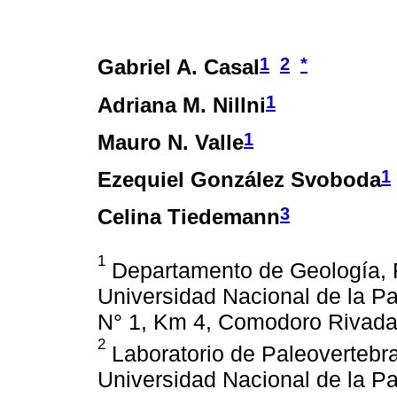
1
2
*
Gabriel A. Casal
1
Adriana M. Nillni
1
Mauro N. Valle
1
Ezequiel González Svoboda
3
Celina Tiedemann
1
Departamento de Geología, F
Universidad Nacional de la P
N° 1, Km 4, Comodoro Rivadav
2
Laboratorio de Paleovertebra
Universidad Nacional de la P