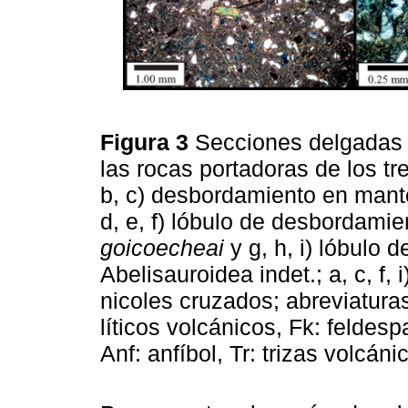
Figura 3
Secciones delgadas v
las rocas portadoras de los tr
b, c) desbordamiento en mant
d, e, f) lóbulo de desbordami
goicoecheai
y g, h, i) lóbulo 
Abelisauroidea indet.; a, c, f, i
nicoles cruzados; abreviaturas
líticos volcánicos, Fk: feldesp
Anf: anfíbol, Tr: trizas volcáni