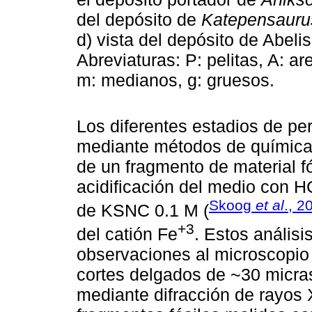
del depósito de
Katepensauru
d) vista del depósito de Abel
Abreviaturas: P: pelitas, A: ar
m: medianos, g: gruesos.
Los diferentes estadios de pe
mediante métodos de química 
de un fragmento de material fós
acidificación del medio con HCl
Skoog
et al
., 2
de KSNC 0.1 M (
+3
del catión Fe
. Estos anális
observaciones al microscopio 
cortes delgados de ~30 micra
mediante difracción de rayos 