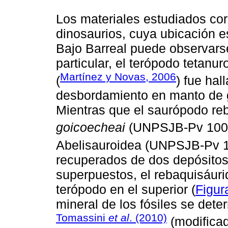
Los materiales estudiados cor
dinosaurios, cuya ubicación es
Bajo Barreal puede observars
particular, el terópodo tetanu
Martínez y Novas, 2006
(
) fue hal
desbordamiento en manto de g
Mientras que el saurópodo re
goicoecheai
(UNPSJB-Pv 1007
Abelisauroidea (UNPSJB-Pv 1
recuperados de dos depósito
superpuestos, el rebaquisáurido
terópodo en el superior (
Figur
mineral de los fósiles se dete
Tomassini
et al
. (2010)
(modifica