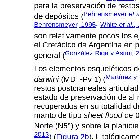
para la preservación de resto
Behrensmeyer
et a
de depósitos (
Behrensmeyer, 1995
White
et al
.,
;
son relativamente pocos los
el Cretácico de Argentina en p
González Riga y Astini, 
general (
Los elementos esqueléticos d
Martínez y
darwini
(MDT-Pv 1) (
restos postcraneales articulad
estado de preservación de a
recuperados en su totalidad 
manto de tipo
sheet flood
de 0
Norte (N5°) y sobre la planici
2013
) (
Figura 2b
). Litológicam