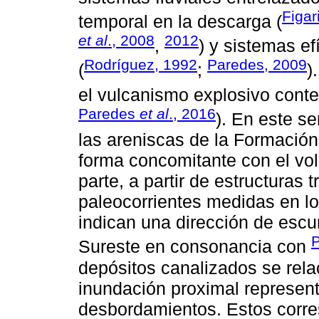
Figar
temporal en la descarga (
et al
., 2008
2012
,
) y sistemas e
Rodríguez, 1992
Paredes, 2009
(
;
)
el vulcanismo explosivo cont
Paredes
et al
., 2016
). En este se
las areniscas de la Formación
forma concomitante con el vol
parte, a partir de estructuras 
paleocorrientes medidas en lo
indican una dirección de escur
Sureste en consonancia con
depósitos canalizados se rela
inundación proximal represen
desbordamientos. Estos corr