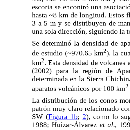
escoria se encontró una asociaci
hasta ~8 km de longitud. Estos f
3 a 5 m y se distribuyen de mane
una sola dirección, siguiendo la t
Se determinó la densidad de apa
2
de estudio (~970.65 km
), la c
2
km
. Esta densidad de volcanes 
(2002) para la región de Apa
determinada en la Sierra Chichin
2
aparatos volcánicos por 100 km
La distribución de los conos mo
patrón muy claro relacionado con
SW (
Figura 1b
;
2
), como lo su
1988; Huízar-Álvarez
et al
., 19