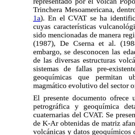
representado por el volcán Popo
Trinchera Mesoamericana, dentro
1a
). En el CVAT se ha identific
cuyas características vulcanológ
sido mencionadas de manera regi
(1987), De Cserna et al. (198
embargo, se desconocen las edade
de las diversas estructuras volc
sistemas de fallas pre-existent
geoquímicas que permitan ubi
magmático evolutivo del sector o
El presente documento ofrece un
petrográfica y geoquímica det
cuaternarias del CVAT. Se prese
de K-Ar obtenidas de matriz afan
volcánicas y datos geoquímicos d