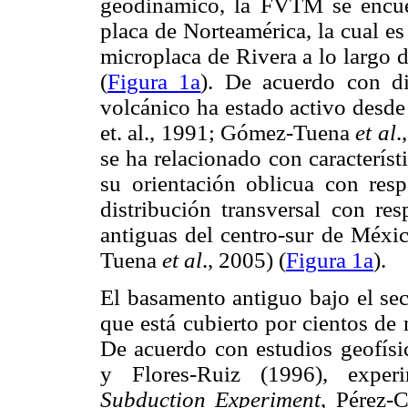
geodinámico, la FVTM se encuen
placa de Norteamérica, la cual e
microplaca de Rivera a lo largo d
(
Figura 1a
). De acuerdo con di
volcánico ha estado activo desde
et. al., 1991; Gómez-Tuena
et al
.
se ha relacionado con característ
su orientación oblicua con res
distribución transversal con re
antiguas del centro-sur de Méxi
Tuena
et al
., 2005) (
Figura 1a
).
El basamento antiguo bajo el se
que está cubierto por cientos de
De acuerdo con estudios geofísi
y Flores-Ruiz (1996), expe
Subduction Experiment
, Pérez