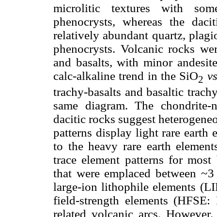
microlitic textures with som
phenocrysts, whereas the daci
relatively abundant quartz, plag
phenocrysts. Volcanic rocks were
and basalts, with minor andesit
calc-alkaline trend in the SiO
vs
2
trachy-basalts and basaltic trach
same diagram. The chondrite-
dacitic rocks suggest heterogene
patterns display light rare eart
to the heavy rare earth element
trace element patterns for most 
that were emplaced between ~3 
large-ion lithophile elements (L
field-strength elements (HFSE: 
related volcanic arcs. However, 