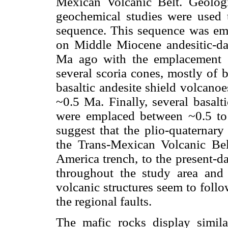
Mexican Volcanic Belt. Geologic
geochemical studies were used t
sequence. This sequence was em
on Middle Miocene andesitic-da
Ma ago with the emplacement o
several scoria cones, mostly of 
basaltic andesite shield volcano
~0.5 Ma. Finally, several basalt
were emplaced between ~0.5 to
suggest that the plio-quaternary
the Trans-Mexican Volcanic Be
America trench, to the present-da
throughout the study area and 
volcanic structures seem to fol
the regional faults.
The mafic rocks display similar