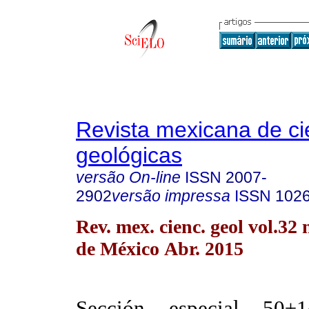
Revista mexicana de ci
geológicas
versão On-line
ISSN
2007-
2902
versão impressa
ISSN
102
Rev. mex. cienc. geol vol.32
de México Abr. 2015
Sección especial 50