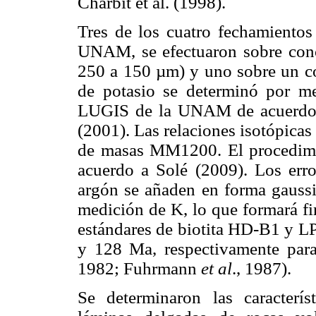
Charbit et al. (1998).
Tres de los cuatro fechamientos
UNAM, se efectuaron sobre conc
250 a 150 µm) y uno sobre un co
de potasio se determinó por m
LUGIS de la UNAM de acuerdo a 
(2001). Las relaciones isotópica
de masas MM1200. El procedimie
acuerdo a Solé (2009). Los erro
argón se añaden en forma gaussia
medición de K, lo que formará fin
estándares de biotita HD-B1 y LP
y 128 Ma, respectivamente par
1982; Fuhrmann
et al
., 1987).
Se determinaron las caracterís