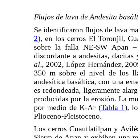
Flujos de lava de Andesita basál
Se identificaron flujos de lava m
2
), en los cerros El Toronjil, Cu
sobre la falla NE-SW Apan – 
discordante a andesitas, dacita
al
., 2002, López-Hernández, 2009)
350 m sobre el nivel de los ll
andesítica basáltica, con una ex
es redondeada, ligeramente alar
producidas por la erosión. La mu
por medio de K-Ar (
Tabla 1
), l
Plioceno-Pleistoceno.
Los cerros Cuautlatilpan y Avilé
Sierra de Apan y exhiben una mo