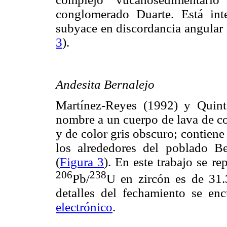
conglomerado Duarte. Está int
subyace en discordancia angular 
3
).
Andesita Bernalejo
Martínez-Reyes (1992) y Quint
nombre a un cuerpo de lava de co
y de color gris obscuro; contiene 
los alrededores del poblado B
(
Figura 3
). En este trabajo se r
206
238
Pb/
U en zircón es de 31
detalles del fechamiento se en
electrónico
.