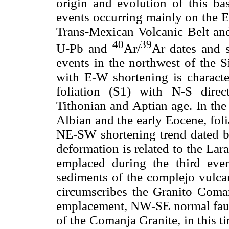
origin and evolution of this ba
events occurring mainly on the E
Trans-Mexican Volcanic Belt and 
40
39
U-Pb and
Ar/
Ar dates and s
events in the northwest of the S
with E-W shortening is characte
foliation (S1) with N-S direc
Tithonian and Aptian age. In the
Albian and the early Eocene, fol
NE-SW shortening trend dated be
deformation is related to the L
emplaced during the third even
sediments of the complejo vulca
circumscribes the Granito Comanj
emplacement, NW-SE normal fault
of the Comanja Granite, in this t