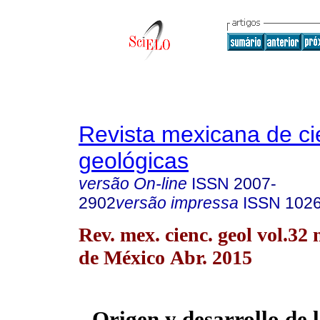
Revista mexicana de ci
geológicas
versão On-line
ISSN
2007-
2902
versão impressa
ISSN
102
Rev. mex. cienc. geol vol.32
de México Abr. 2015
Origen y desarrollo de 