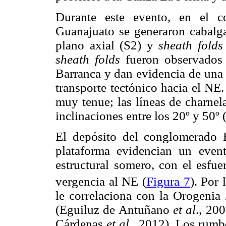
Durante este evento, en el c
Guanajuato se generaron cabalgam
plano axial (S2) y
sheath folds
sheath folds
fueron observados 
Barranca y dan evidencia de una 
transporte tectónico hacia el NE.
muy tenue; las líneas de charnel
inclinaciones entre los 20º y 50º 
El depósito del conglomerado 
plataforma evidencian un even
estructural somero, con el esfue
vergencia al NE (
Figura 7
). Por 
le correlaciona con la Orogenia
(Eguiluz de Antuñano
et al
., 20
Cárdenas
et al
., 2012). Los rumb