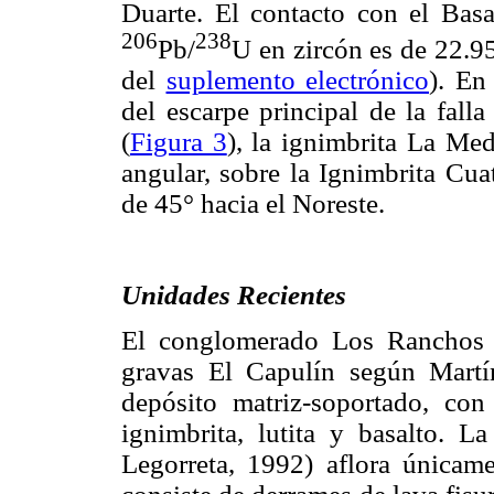
Duarte. El contacto con el Bas
206
238
Pb/
U en zircón es de 22.9
del
suplemento electrónico
). En
del escarpe principal de la fal
(
Figura 3
), la ignimbrita La Me
angular, sobre la Ignimbrita Cua
de 45° hacia el Noreste.
Unidades Recientes
El conglomerado Los Ranchos s
gravas El Capulín según Martí
depósito matriz-soportado, co
ignimbrita, lutita y basalto. 
Legorreta, 1992) aflora únicam