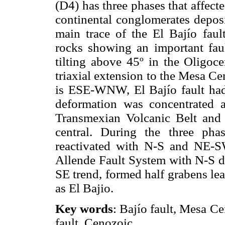
(D4) has three phases that affec
continental conglomerates deposi
main trace of the El Bajío faul
rocks showing an important fault
tilting above 45º in the Oligoce
triaxial extension to the Mesa Ce
is ESE-WNW, El Bajío fault had
deformation was concentrated a
Transmexian Volcanic Belt and
central. During the three pha
reactivated with N-S and NE-S
Allende Fault System with N-S di
SE trend, formed half grabens le
as El Bajio.
Key words
: Bajío fault, Mesa C
fault, Cenozoic.