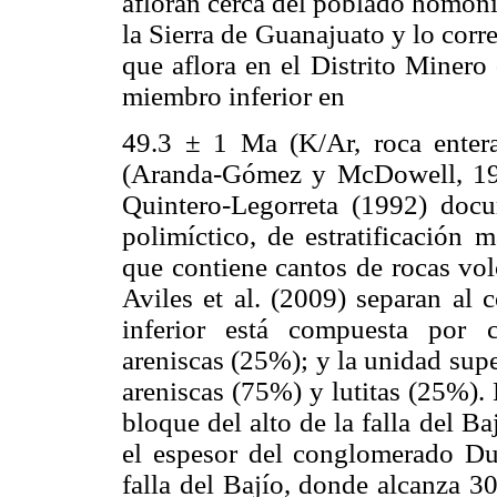
afloran cerca del poblado homóni
la Sierra de Guanajuato y lo cor
que aflora en el Distrito Minero
miembro inferior en
49.3 ± 1 Ma (K/Ar, roca entera
(Aranda-Gómez y McDowell, 19
Quintero-Legorreta (1992) doc
polimíctico, de estratificación 
que contiene cantos de rocas vol
Aviles et al. (2009) separan al
inferior está compuesta por 
areniscas (25%); y la unidad supe
areniscas (75%) y lutitas (25%).
bloque del alto de la falla del B
el espesor del conglomerado Dua
falla del Bajío, donde alcanza 3