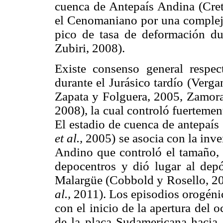
cuenca de Antepaís Andina (Cretá
el Cenomaniano por una compleja
pico de tasa de deformación du
Zubiri, 2008).
Existe consenso general respec
durante el Jurásico tardío (Verg
Zapata y Folguera, 2005, Zamor
2008), la cual controló fuertemen
El estadio de cuenca de antepaí
et al.,
2005) se asocia con la inv
Andino que controló el tamaño, l
depocentros y dió lugar al de
Malargüe (Cobbold y Rosello, 2
al.,
2011). Los episodios orogéni
con el inicio de la apertura del
de la placa Sudamericana hacia e