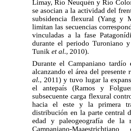
Limay, Río Neuquén y Río Color
se asocian a la actividad del fre
subsidencia flexural (Yang y 
limitan las secuencias correspon
vinculadas a la fase Patagoníd
durante el periodo Turoniano 
Tunik
et al.,
2010).
Durante el Campaniano tardío e
alcanzando el área del presente 
al.,
2011) y tuvo lugar la expans
el antepaís (Ramos y Folguer
subsecuente carga flexural contr
hacia el este y la primera tr
distribución en la parte central
edad y paleogeografía de la 
Campaniano-Maaestrichtia