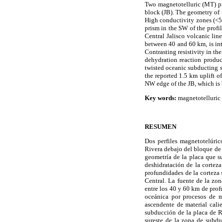
Two magnetotelluric (MT) pro
block (JB). The geometry of t
High conductivity zones (<5
prism in the SW of the profil
Central Jalisco volcanic lin
between 40 and 60 km, is int
Contrasting resistivity in t
dehydration reaction produc
twisted oceanic subducting s
the reported 1.5 km uplift of
NW edge of the JB, which is 
Key words:
magnetotelluric 
RESUMEN
Dos perfiles magnetotelúri
Rivera debajo del bloque de J
geometría de la placa que s
deshidratación de la cortez
profundidades de la corteza 
Central. La fuente de la zo
entre los 40 y 60 km de prof
oceánica por procesos de m
ascendente de material cali
subducción de la placa de R
sureste de la zona de subdu