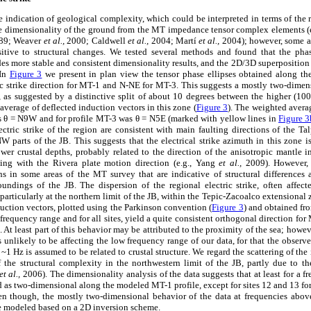
e indication of geological complexity, which could be interpreted in terms of the 
he dimensionality of the ground from the MT impedance tensor complex elements (e
989; Weaver
et al.,
2000; Caldwell
et al.,
2004; Martí
et al.,
2004); however, some ar
itive to structural changes. We tested several methods and found that the phas
es more stable and consistent dimensionality results, and the 2D/3D superposition
 In
Figure 3
we present in plan view the tensor phase ellipses obtained along th
 strike direction for MT-1 and N-NE for MT-3. This suggests a mostly two-dimens
s, as suggested by a distinctive split of about 10 degrees between the higher (10
average of deflected induction vectors in this zone (
Figure 3
). The weighted avera
as θ = N9W and for profile MT-3 was θ = N5E (marked with yellow lines in
Figure 3
lectric strike of the region are consistent with main faulting directions of the T
W parts of the JB. This suggests that the electrical strike azimuth in this zone is 
ower crustal depths, probably related to the direction of the anisotropic mantle
ing with the Rivera plate motion direction (e.g., Yang
et al.,
2009). However, t
ons in some areas of the MT survey that are indicative of structural differences
oundings of the JB. The dispersion of the regional electric strike, often affect
particularly at the northern limit of the JB, within the Tepic-Zacoalco extensional
uction vectors, plotted using the Parkinson convention (
Figure 3
) and obtained fro
requency range and for all sites, yield a quite consistent orthogonal direction fo
 At least part of this behavior may be attributed to the proximity of the sea; howev
s unlikely to be affecting the low frequency range of our data, for that the observe
~1 Hz is assumed to be related to crustal structure. We regard the scattering of th
 the structural complexity in the northwestern limit of the JB, partly due to t
et al.,
2006). The dimensionality analysis of the data suggests that at least for a
 as two-dimensional along the modeled MT-1 profile, except for sites 12 and 13 fo
n though, the mostly two-dimensional behavior of the data at frequencies above
be modeled based on a 2D inversion scheme.