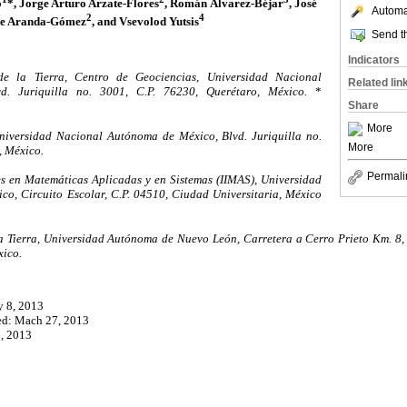
o
*, Jorge Arturo Arzate-Flores
, Román Álvarez-Béjar
, José
Automat
2
4
ge Aranda-Gómez
, and Vsevolod Yutsis
Send th
Indicators
 la Tierra, Centro de Geociencias, Universidad Nacional
Related lin
. Juriquilla no. 3001, C.P. 76230, Querétaro, México.
*
Share
More
iversidad Nacional Autónoma de México, Blvd. Juriquilla no.
More
, México.
Permali
es en Matemáticas Aplicadas y en Sistemas (IIMAS), Universidad
o, Circuito Escolar, C.P. 04510, Ciudad Universitaria, México
a Tierra, Universidad Autónoma de Nuevo León, Carretera a Cerro Prieto Km. 8
xico.
y 8, 2013
ed: Mach 27, 2013
6, 2013