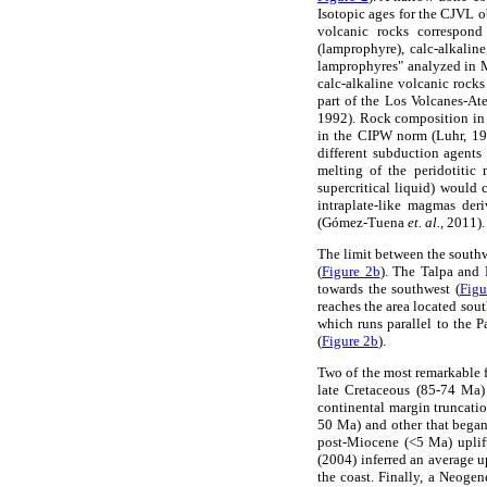
Isotopic ages for the CJVL
volcanic rocks correspond
(lamprophyre), calc-alkalin
lamprophyres" analyzed in 
calc-alkaline volcanic roc
part of the Los Volcanes-At
1992). Rock composition in 
in the CIPW norm (Luhr, 19
different subduction agents
melting of the peridotitic
supercritical liquid) would
intraplate-like magmas der
(Gómez-Tuena
et. al.,
2011).
The limit between the south
(
Figure 2b
). The Talpa and 
towards the southwest (
Figu
reaches the area located sou
which runs parallel to the 
(
Figure 2b
).
Two of the most remarkable fe
late Cretaceous (85-74 Ma)
continental margin truncatio
50 Ma) and other that bega
post-Miocene (<5 Ma) uplif
(2004) inferred an average u
the coast. Finally, a Neoge