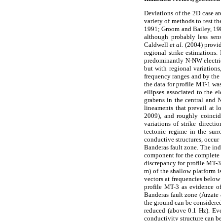
Deviations of the 2D case ar
variety of methods to test t
1991; Groom and Bailey, 1
although probably less sens
Caldwell
et al.
(2004) provid
regional strike estimations.
predominantly N-NW electric
but with regional variation
frequency ranges and by the 
the data for profile MT-1 w
ellipses associated to the e
grabens in the central and N
lineaments that prevail at l
2009), and roughly coincid
variations of strike directi
tectonic regime in the surr
conductive structures, occur 
Banderas fault zone. The ind
component for the complete f
discrepancy for profile MT-3.
m) of the shallow platform i
vectors at frequencies below 
profile MT-3 as evidence of
Banderas fault zone (Arzate
the ground can be considered
reduced (above 0.1 Hz). Eve
conductivity structure can 