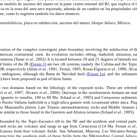
n modelo de ascenso del manto en la parte centro oriental del BJ, que explica el
ia en la zona del ante-arco reportada, además de un cambio en las propiedades elé
te, como lo sugieren también los datos sísmicos.
netolelúricos, placa en subducción, ascenso del manto, bloque Jalisco, México.
 portion of the complex convergent plate boundary involving the subduction of 
erican continental crust. Its evolution includes rifting, batholith intrusion, 
entation (Taran
et al.,
2002). It is located between 19 and 21 degrees of latitude n
 limits of the JB (
Figure 1
) are two rift systems, namely the Colima and the Tepi
 JB, respectively (Allan
et al.,
1991; Ferrari, 1995; Rosas-Elguera
et al.,
1996; Álvar
e ambiguous, although the Barra de Navidad fault (
Figure 1a
), and the submari
 have been proposed as part of these limits.
 two domains based on the lithology of the exposed rocks. These are referred
lol
et al.,
1997; Álvarez
et al.,
2006). Outcrops in the southwestern domain are ma
s (granite to tonalite, 100 to 60 Ma: Schaaf
et al.,
1995) and Cretaceous sedimenta
e Puerto Vallarta batholith is a high-silica granite with occasional white mica. Pla
the Manzanillo pluton. Late Triassic metasedimentary rocks and Middle Jurassic 
re similar to those found in the Guerrero and Alisitos terranes (Schaaf
et al.
, 1995).
bounded by the Tepic-Zacoalco rift to the NE and the northern and central parts 
osed rocks are volcanic and range in age from Cretaceous (114 Ma: Ferrari
et al.
canoes form four volcanic fields: San Sebastian, Mascota, Los Volcanes-Atengui
nnecting the southern ends of these fields form the NW-trending Central Jalisc