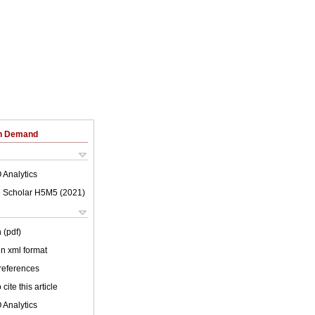
on Demand
 Analytics
 Scholar H5M5 (
2021
)
 (pdf)
 in xml format
 references
cite this article
 Analytics