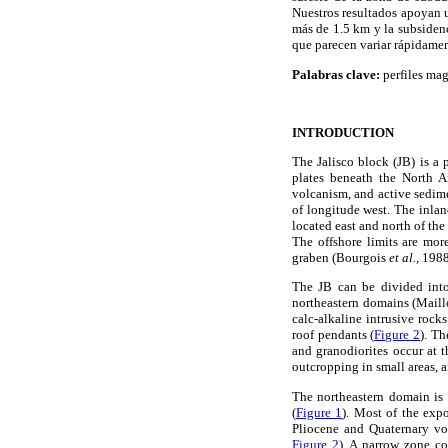
Nuestros resultados apoyan u
más de 1.5 km y la subsidenc
que parecen variar rápidamen
Palabras clave:
perfiles mag
INTRODUCTION
The Jalisco block (JB) is a
plates beneath the North Am
volcanism, and active sedim
of longitude west. The inland
located east and north of the
The offshore limits are mor
graben (Bourgois
et al.,
1988)
The JB can be divided into
northeastern domains (Mail
calc-alkaline intrusive rock
roof pendants (
Figure 2
). Th
and granodiorites occur at 
outcropping in small areas, a
The northeastern domain is 
(
Figure 1
). Most of the exp
Pliocene and Quaternary vol
Figure 2
). A narrow zone co