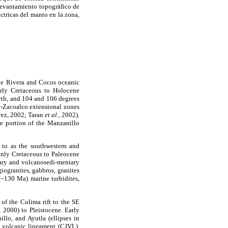
 levantamiento topográfico de
ctricas del manto en la zona,
the Rivera and Cocos oceanic
early Cretaceous to Holocene
orth, and 104 and 106 degrees
c-Zacoalco extensional zones
ez, 2002; Taran
et al.,
2002).
ne portion of the Manzanillo
 to as the southwestern and
inly Cretaceous to Paleocene
ry and volcanosedi-mentary
giogranites, gabbros, granites
(~130 Ma) marine turbidites,
of the Colima rift to the SE
,
2000) to Pleistocene. Early
llo, and Ayutla (ellipses in
o volcanic lineament (CJVL).