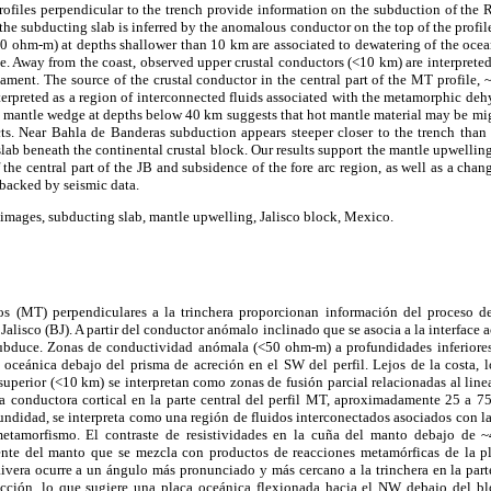
files perpendicular to the trench provide information on the subduction of the R
he subducting slab is inferred by the anomalous conductor on the top of the profile 
0 ohm-m) at depths shallower than 10 km are associated to dewatering of the ocean
e. Away from the coast, observed upper crustal conductors (<10 km) are interpreted 
eament. The source of the crustal conductor in the central part of the MT profile
erpreted as a region of interconnected fluids associated with the metamorphic dehy
he mantle wedge at depths below 40 km suggests that hot mantle material may be m
ts. Near Bahla de Banderas subduction appears steeper closer to the trench tha
lab beneath the continental crustal block. Our results support the mantle upwellin
 the central part of the JB and subsidence of the fore arc region, as well as a chan
backed by seismic data.
images, subducting slab, mantle upwelling, Jalisco block, Mexico.
cos (MT) perpendiculares a la trinchera proporcionan información del proceso d
alisco (BJ). A partir del conductor anómalo inclinado que se asocia a la interface 
ubduce. Zonas de conductividad anómala (<50 ohm-m) a profundidades inferiores
a oceánica debajo del prisma de acreción en el SW del perfil. Lejos de la costa, 
superior (<10 km) se interpretan como zonas de fusión parcial relacionadas al lin
na conductora cortical en la parte central del perfil MT, aproximadamente 25 a 7
undidad, se interpreta como una región de fluidos interconectados asociados con la
etamorfismo. El contraste de resistividades en la cuña del manto debajo de 
ente del manto que se mezcla con productos de reacciones metamórficas de la p
ivera ocurre a un ángulo más pronunciado y más cercano a la trinchera en la parte
cción, lo que sugiere una placa oceánica flexionada hacia el NW debajo del bl