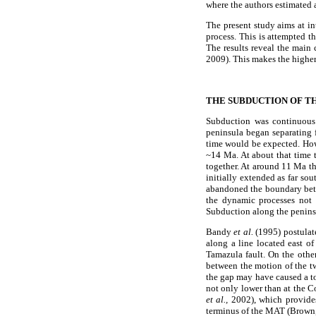
where the authors estimated a
The present study aims at in
process. This is attempted t
The results reveal the main
2009). This makes the higher-
THE SUBDUCTION OF TH
Subduction was continuous
peninsula began separating 
time would be expected. How
~14 Ma. At about that time 
together. At around 11 Ma th
initially extended as far s
abandoned the boundary betwe
the dynamic processes not 
Subduction along the peninsu
Bandy
et al.
(1995) postulat
along a line located east of
Tamazula fault. On the oth
between the motion of the tw
the gap may have caused a to
not only lower than at the C
et al.,
2002), which provides
terminus of the MAT (Brown, 