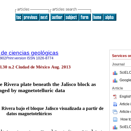
de ciencias geológicas
Services 
2902
Print version
ISSN
1026-8774
Journal
ol.30 n.2 Ciudad de México Aug. 2013
SciELO
Google
e Rivera plate beneath the Jalisco block as
Article
aged by magnetotelluric data
English
Article
Rivera bajo el bloque Jalisco visualizada a partir de
Article
datos magnetotelúricos
How to 
SciELO
1
2
3