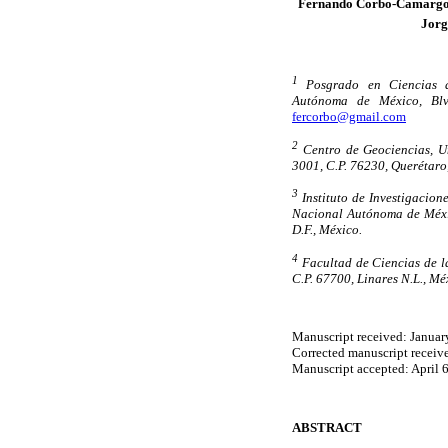
Fernando Corbo-Camarg
Jor
1
Posgrado en Ciencias de
Autónoma de México, Blvd
fercorbo@gmail.com
2
Centro de Geociencias, Un
3001, C.P. 76230, Querétaro
3
Instituto de Investigacion
Nacional Autónoma de Méxic
D.F., México.
4
Facultad de Ciencias de l
C.P. 67700, Linares N.L., Mé
Manuscript received: Januar
Corrected manuscript receiv
Manuscript accepted: April 
ABSTRACT