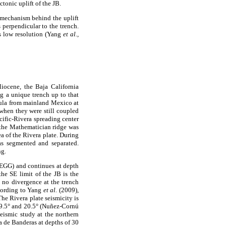
tonic uplift of the JB.
e mechanism behind the uplift
 perpendicular to the trench.
as low resolution (Yang
et al.,
ocene, the Baja California
g a unique trench up to that
sula from mainland Mexico at
when they were still coupled
cific-Rivera spreading center
 the Mathematician ridge was
a of the Rivera plate. During
as segmented and separated.
ng.
(EGG) and continues at depth
the SE limit of the JB is the
 no divergence at the trench
ccording to Yang
et al.
(2009),
he Rivera plate seismicity is
 19.5° and 20.5° (Nuñez-Cornú
eismic study at the northern
a de Banderas at depths of 30