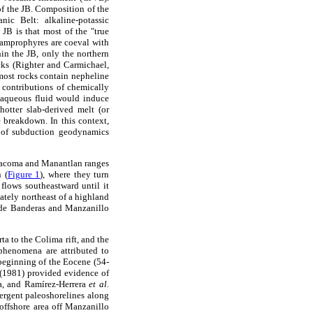
f the JB. Composition of the
ic Belt: alkaline-potassic
 JB is that most of the "true
amprophyres are coeval with
in the JB, only the northern
cks (Righter and Carmichael,
most rocks contain nepheline
contributions of chemically
e aqueous fluid would induce
otter slab-derived melt (or
 breakdown. In this context,
e of subduction geodynamics
 Cacoma and Manantlan ranges
 (
Figure 1
), where they turn
 flows southeastward until it
ately northeast of a highland
a de Banderas and Manzanillo
ta to the Colima rift, and the
phenomena are attributed to
 beginning of the Eocene (54-
(1981) provided evidence of
a, and Ramírez-Herrera
et al.
mergent paleoshorelines along
offshore area off Manzanillo