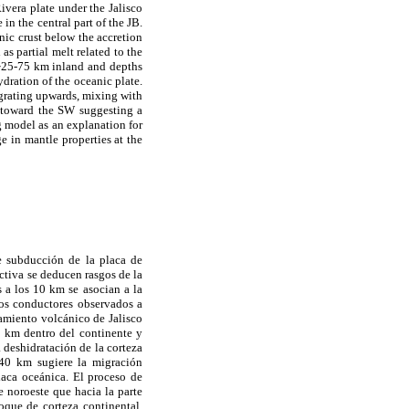
ivera plate under the Jalisco
in the central part of the JB.
ic crust below the accretion
as partial melt related to the
, ~25-75 km inland and depths
dration of the oceanic plate.
igrating upwards, mixing with
n toward the SW suggesting a
g model as an explanation for
ge in mantle properties at the
e subducción de la placa de
activa se deducen rasgos de la
 a los 10 km se asocian a la
los conductores observados a
eamiento volcánico de Jalisco
5 km dentro del continente y
 deshidratación de la corteza
~40 km sugiere la migración
laca oceánica. El proceso de
 noroeste que hacia la parte
oque de corteza continental.