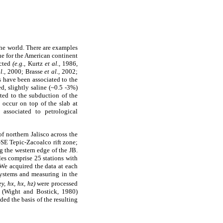
he world. There are examples
rue for the American continent
ucted
(e.g.
, Kurtz
et al.,
1986,
l.,
2000; Brasse
et al.,
2002;
 have been associated to the
d, slightly saline (~0.5 -3%)
ted to the subduction of the
 occur on top of the slab at
associated to petrological
 northern Jalisco across the
E Tepic-Zacoalco rift zone;
g the western edge of the JB.
les comprise 25 stations with
 We acquired the data at each
ystems and measuring in the
ey, hx, hx, hz)
were processed
 (Wight and Bostick, 1980)
ded the basis of the resulting