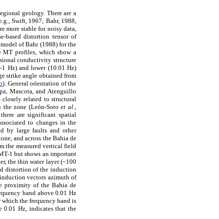
regional geology. There are a
.g., Swift, 1967; Bahr, 1988,
e more stable for noisy data,
e-based distortion tensor of
 model of Bahr (1988) for the
e MT profiles, which show a
ional conductivity structure
0-1 Hz) and lower (10.01 Hz)
ge strike angle obtained from
b
). General orientation of the
alpa, Mascota, and Atenguillo
closely related to structural
 in the zone (León-Soto
et al.,
here are significant spatial
 associated to changes in the
ed by large faults and other
 zone, and across the Bahia de
m the measured vertical field
r MT-1 but shows an important
er, the thin water layer (~100
d distortion of the induction
e induction vectors azimuth of
he proximity of the Bahia de
 frequency band above 0.01 Hz
r which the frequency band is
 0.01 Hz, indicates that the