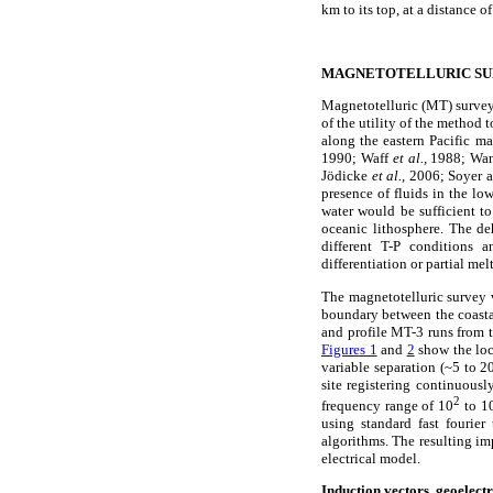
km to its top, at a distance 
MAGNETOTELLURIC S
Magnetotelluric (MT) survey
of the utility of the method 
along the eastern Pacific m
1990; Waff
et al.,
1988; Wa
Jödicke
et al.,
2006; Soyer a
presence of fluids in the lo
water would be sufficient t
oceanic lithosphere. The de
different T-P conditions 
differentiation or partial m
The magnetotelluric survey 
boundary between the coasta
and profile MT-3 runs from t
Figures 1
and
2
show the loca
variable separation (~5 to 2
site registering continuou
2
frequency range of 10
to 1
using standard fast fourier
algorithms. The resulting imp
electrical model.
Induction vectors, geoelectr