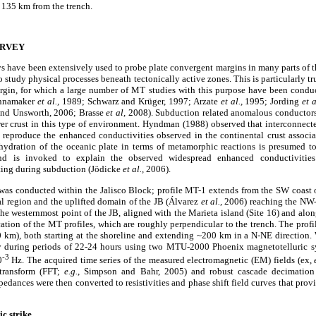
of 135 km from the trench.
URVEY
s have been extensively used to probe plate convergent margins in many parts of t
to study physical processes beneath tectonically active zones. This is particularly t
argin, for which a large number of MT studies with this purpose have been cond
nnamaker
et al.,
1989; Schwarz and Krüger, 1997; Arzate
et al.,
1995; Jording
et a
nd Unsworth, 2006; Brasse
et al,
2008). Subduction related anomalous conductors
wer crust in this type of environment. Hyndman (1988) observed that interconnecte
o reproduce the enhanced conductivities observed in the continental crust associa
hydration of the oceanic plate in terms of metamorphic reactions is presumed to
and is invoked to explain the observed widespread enhanced conductivities 
elting during subduction (Jödicke
et al.,
2006).
was conducted within the Jalisco Block; profile MT-1 extends from the SW coast of
l region and the uplifted domain of the JB (Álvarez
et al.,
2006) reaching the NW-S
he westernmost point of the JB, aligned with the Marieta island (Site 16) and alon
tion of the MT profiles, which are roughly perpendicular to the trench. The profi
0 km), both starting at the shoreline and extending ~200 km in a N-NE direction.
sly during periods of 22-24 hours using two MTU-2000 Phoenix magnetotelluric s
-3
0
Hz. The acquired time series of the measured electromagnetic (EM) fields (ex,
 transform (FFT;
e.g.
, Simpson and Bahr, 2005) and robust cascade decimation
edances were then converted to resistivities and phase shift field curves that provi
ic strike