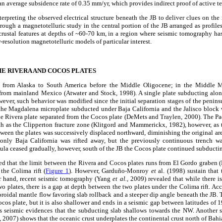
n average subsidence rate of 0.35 mm/yr, which provides indirect proof of active tec
terpreting the observed electrical structure beneath the JB to deliver clues on th
hrough a magnetotelluric study in the central portion of the JB arranged as profiles
 crustal features at depths of ~60-70 km, in a region where seismic tomography h
resolution magnetotelluric models of particular interest.
E RIVERA AND COCOS PLATES
 from Alaska to South America before the Middle Oligocene; in the Middle Mi
from mainland Mexico (Atwater and Stock, 1998). A single plate subducting alon
ever, such behavior was modified since the initial separation stages of the penin
the Magdalena microplate subducted under Baja California and the Jalisco block 
e Rivera plate separated from the Cocos plate (DeMets and Traylen, 2000). The Pa
outh as the Clipperton fracture zone (Klitgord and Mammerickx, 1982), however, as
en the plates was successively displaced northward, diminishing the original are
only Baja California was rifted away, but the previously continuous trench w
la ceased gradually, however, south of the JB the Cocos plate continued subducti
ed that the limit between the Rivera and Cocos plates runs from El Gordo graben 
 the Colima rift (
Figure 1
). However, Garduño-Monroy
et
al. (1998) sustain that 
er hand, recent seismic tomography (Yang
et al.,
2009) revealed that while there is
o plates, there is a gap at depth between the two plates under the Colima rift. A
roidal mantle flow favoring slab rollback and a steeper dip angle beneath the JB. T
ocos plate, but it is also shallower and ends in a seismic gap between latitudes of
 seismic evidences that the subducting slab shallows towards the NW. Another s
2007) shows that the oceanic crust underplates the continental crust north of Bahi