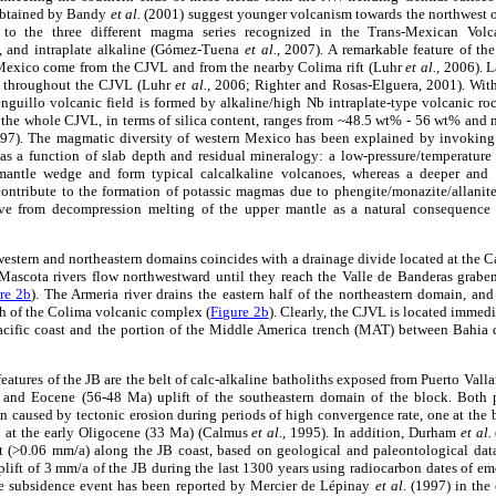
 obtained by Bandy
et al.
(2001) suggest younger volcanism towards the northwest o
 to the three different magma series recognized in the Trans-Mexican Volcan
e, and intraplate alkaline (Gómez-Tuena
et al.
, 2007). A remarkable feature of the
Mexico come from the CJVL and from the nearby Colima rift (Luhr
et al.,
2006). L
ks throughout the CJVL (Luhr
et al.,
2006; Righter and Rosas-Elguera, 2001). With
enguillo volcanic field is formed by alkaline/high Nb intraplate-type volcanic ro
the whole CJVL, in terms of silica content, ranges from ~48.5 wt% - 56 wt% and 
97). The magmatic diversity of western Mexico has been explained by invoking 
 as a function of slab depth and residual mineralogy: a low-pressure/temperatur
 mantle wedge and form typical calcalkaline volcanoes, whereas a deeper and h
 contribute to the formation of potassic magmas due to phengite/monazite/allanite
ive from decompression melting of the upper mantle as a natural consequenc
western and northeastern domains coincides with a drainage divide located at the
Mascota rivers flow northwestward until they reach the Valle de Banderas graben
re 2b
). The Armeria river drains the eastern half of the northeastern domain, and
th of the Colima volcanic complex (
Figure 2b
). Clearly, the CJVL is located immedi
Pacific coast and the portion of the Middle America trench (MAT) between Bahi
atures of the JB are the belt of calc-alkaline batholiths exposed from Puerto Vallar
 and Eocene (56-48 Ma) uplift of the southeastern domain of the block. Both 
n caused by tectonic erosion during periods of high convergence rate, one at the
n at the early Oligocene (33 Ma) (Calmus
et al.,
1995). In addition, Durham
et al.
t (>0.06 mm/a) along the JB coast, based on geological and paleontological dat
plift of 3 mm/a of the JB during the last 1300 years using radiocarbon dates of e
ne subsidence event has been reported by Mercier de Lépinay
et al.
(1997) in the 