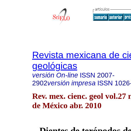
Revista mexicana de ci
geológicas
versión On-line
ISSN
2007-
2902
versión impresa
ISSN
1026
Rev. mex. cienc. geol vol.27
de México abr. 2010
Dientes de terópodos de