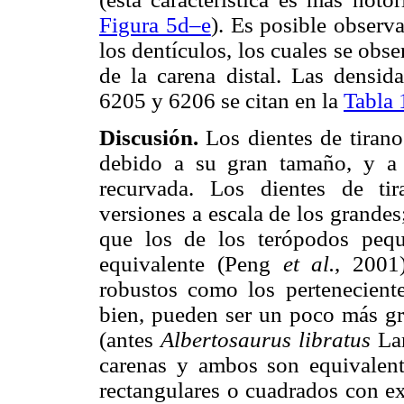
Figura 5d–e
). Es posible observ
los dentículos, los cuales se obs
de la carena distal. Las densid
6205 y 6206 se citan en la
Tabla 
Discusión.
Los dientes de tirano
debido a su gran tamaño, y a 
recurvada. Los dientes de tir
versiones a escala de los grande
que los de los terópodos peq
equivalente (Peng
et al.
, 2001
robustos como los pertenecien
bien, pueden ser un poco más g
(antes
Albertosaurus libratus
Lam
carenas y ambos son equivalent
rectangulares o cuadrados con e