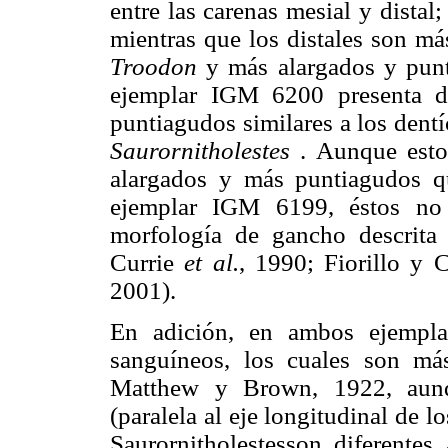
entre las carenas mesial y distal
mientras que los distales son m
Troodon
y más alargados y pun
ejemplar IGM 6200 presenta den
puntiagudos similares a los dentí
Saurornitholestes
. Aunque esto
alargados y más puntiagudos qu
ejemplar IGM 6199, éstos no 
morfología de gancho descrita
Currie
et al.
, 1990; Fiorillo y 
2001).
En adición, en ambos ejempla
sanguíneos, los cuales son m
Matthew y Brown, 1922, aunqu
(paralela al eje longitudinal de l
Saurornitholestesson diferente