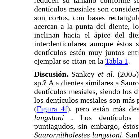
reducen su tamaño conforme se 
dentículos mesiales son consider
son cortos, con bases rectangu
acercan a la punta del diente, 
inclinan hacia el ápice del di
interdenticulares aunque éstos
dentículos estén muy juntos entr
ejemplar se citan en la
Tabla 1
.
Discusión.
Sankey
et al.
(2005) 
sp.? A a dientes similares a Saur
dentículos mesiales, siendo los
los dentículos mesiales son más 
(
Figura 4f
), pero están más de
langstoni
. Los dentículos di
puntiagudos, sin embargo, éstos
Saurornitholestes langstoni
. Sa