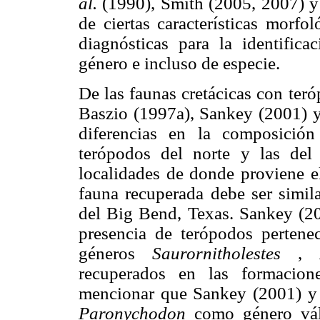
al.
(1990), Smith (2005, 2007) 
de ciertas características morfo
diagnósticas para la identifica
género e incluso de especie.
De las faunas cretácicas con ter
Baszio (1997a), Sankey (2001)
diferencias en la composición
terópodos del norte y las del 
localidades de donde proviene el
fauna recuperada debe ser simila
del Big Bend, Texas. Sankey (
presencia de terópodos pertene
géneros
Saurornitholestes
,
recuperados en las formacion
mencionar que Sankey (2001) 
Paronychodon
como género váli