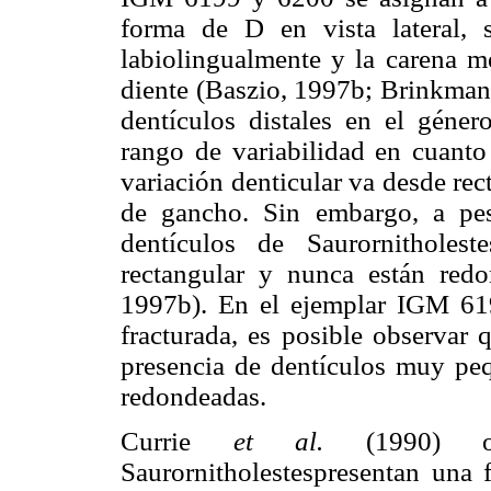
forma de D en vista lateral, 
labiolingualmente y la carena me
diente (Baszio, 1997b; Brinkman
dentículos distales en el géne
rango de variabilidad en cuant
variación denticular va desde re
de gancho. Sin embargo, a pes
dentículos de Saurornitholes
rectangular y nunca están re
1997b). En el ejemplar IGM 619
fracturada, es posible observar 
presencia de dentículos muy peq
redondeadas.
Currie
et al.
(1990) ob
Saurornitholestespresentan una f