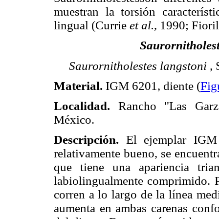
muestran la torsión característ
lingual (Currie
et al.
, 1990; Fiori
Saurornitholest
Saurornitholestes langstoni
, 
Material.
IGM 6201, diente (
Fig
Localidad.
Rancho "Las Garza
México.
Descripción.
El ejemplar IGM 
relativamente bueno, se encuentr
que tiene una apariencia tria
labiolingualmente comprimido. P
corren a lo largo de la línea med
aumenta en ambas carenas confor