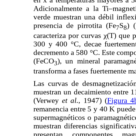
Adicionalmente a la Ti–magneti
verde muestran una débil inflex
presencia de pirrotita (Fe
S
) 
7
8
caracteriza por curvas χ(T) que 
300 y 400 °C, decae fuertemen
decremento a 580 °C. Este compor
(FeCO
), un mineral paramagn
3
transforma a fases fuertemente m
Las curvas de desmagnetización
muestran un decaimiento entre 11
(Verwey
et al.
, 1947) (
Figura 4
remanencia entre 5 y 40 K puede 
supermagnéticos o paramagnétic
muestran diferencias significativa
presentan componentes ma