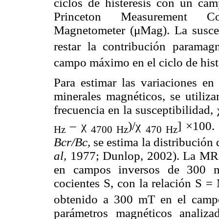
ciclos de histéresis con un c
Princeton Measurement Co
Magnetometer (μMag). La suscep
restar la contribución paramagn
campo máximo en el ciclo de histér
Para estimar las variaciones en
minerales magnéticos, se utiliza
frecuencia en la susceptibilidad, 
– χ
)/χ
] ×100. 
Hz
4700 Hz
470 Hz
Bcr/Bc,
se estima la distribució
al,
1977; Dunlop, 2002). La MRI
en campos inversos de 300 mT
cocientes S, con la relación S =
obtenido a 300 mT en el camp
parámetros magnéticos analiza