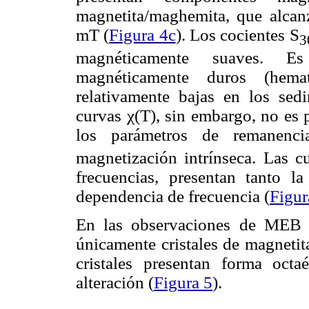
magnetita/maghemita, que alcan
mT (
Figura 4c
). Los cocientes S
3
magnéticamente suaves. E
magnéticamente duros (hemat
relativamente bajas en los se
curvas χ(T), sin embargo, no es p
los parámetros de remanen
magnetización intrínseca. Las 
frecuencias, presentan tanto 
dependencia de frecuencia (
Figur
En las observaciones de MEB e
únicamente cristales de magnetit
cristales presentan forma oct
alteración (
Figura 5
).