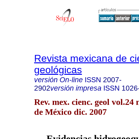
Revista mexicana de ci
geológicas
versión On-line
ISSN
2007-
2902
versión impresa
ISSN
1026
Rev. mex. cienc. geol vol.24
de México dic. 2007
Evidencias hidrogeoq