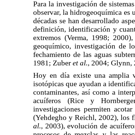
Para la investigación de sistema
observar, la hidrogeoquímica es 
décadas se han desarrollado aspe
definición, identificación y cua
extremos (Verma, 1998; 2000), 
geoquímico, investigación de l
fechamiento de las aguas subterr
1981; Zuber
et al.
, 2004; Glynn, 
Hoy en día existe una amplia v
isotópicas que ayudan a identific
contaminantes, así como a interp
acuíferos (Rice y Hornberg
investigaciones permiten acotar
(Yehdegho y Reichl, 2002), los 
al.
, 2003), evolución de acuífe
procesos de mezclas y las reac