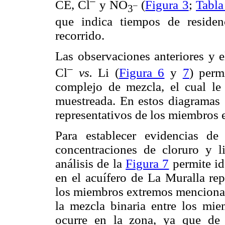
–
CE, Cl
y NO
(
Figura 3
;
Tabla
–
3
que indica tiempos de residen
recorrido.
Las observaciones anteriores y e
–
Cl
vs.
Li (
Figura 6
y
7
) perm
complejo de mezcla, el cual le
muestreada. En estos diagramas 
representativos de los miembros 
Para establecer evidencias de 
concentraciones de cloruro y l
análisis de la
Figura 7
permite id
en el acuífero de La Muralla rep
los miembros extremos mencionad
la mezcla binaria entre los mi
ocurre en la zona, ya que de 