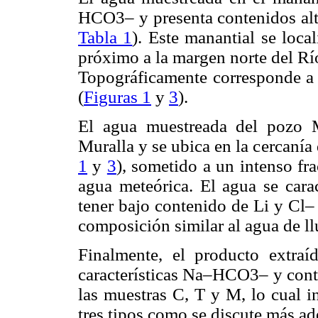
HCO3– y presenta contenidos alt
Tabla 1
). Este manantial se loca
próximo a la margen norte del Rí
Topográficamente corresponde a l
(
Figuras 1
y
3
).
El agua muestreada del pozo 
Muralla y se ubica en la cercanía
1
y
3
), sometido a un intenso fra
agua meteórica. El agua se car
tener bajo contenido de Li y Cl– 
composición similar al agua de l
Finalmente, el producto extraí
características Na–HCO3– y conte
las muestras C, T y M, lo cual i
tres tipos como se discute más ad