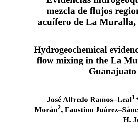
mezcla de flujos regio
acuífero de La Muralla
Hydrogeochemical evidence
flow mixing in the La Mur
Guanajuato
1
José Alfredo Ramos–Leal
2
Morán
, Faustino Juárez–Sán
H. 