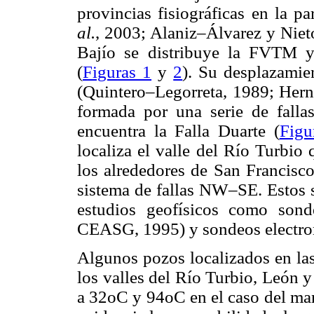
provincias fisiográficas en la
al.
, 2003; Alaniz–Álvarez y Niet
Bajío se distribuye la FVTM y
(
Figuras 1
y
2
). Su desplazamie
(Quintero–Legorreta, 1989; Herná
formada por una serie de falla
encuentra la Falla Duarte (
Figu
localiza el valle del Río Turbio
los alrededores de San Francisco
sistema de fallas NW–SE. Estos s
estudios geofísicos como sond
CEASG, 1995) y sondeos electr
Algunos pozos localizados en las
los valles del Río Turbio, León 
a 32oC y 94oC en el caso del ma