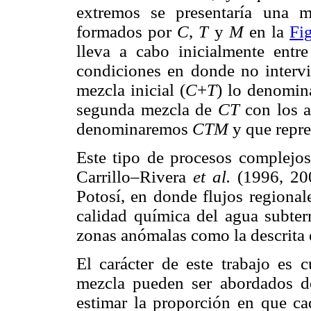
extremos se presentaría una ma
formados por
C
,
T
y
M
en la
Fi
lleva a cabo inicialmente entr
condiciones en donde no inter
mezcla inicial (
C
+
T
) lo denomi
segunda mezcla de
CT
con los a
denominaremos
CTM
y que repre
Este tipo de procesos complejos
Carrillo–Rivera
et al.
(1996, 200
Potosí, en donde flujos regional
calidad química del agua subterr
zonas anómalas como la descrita e
El carácter de este trabajo es c
mezcla pueden ser abordados de
estimar la proporción en que ca