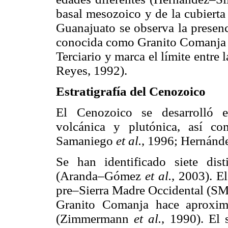
basal mesozoico y de la cubierta
Guanajuato se observa la presenc
conocida como Granito Comanja (
Terciario y marca el límite entre
Reyes, 1992).
Estratigrafía del Cenozoico
El Cenozoico se desarrolló e
volcánica y plutónica, así c
Samaniego
et al.
, 1996; Hernánd
Se han identificado siete dis
(Aranda–Gómez
et al.
, 2003). E
pre–Sierra Madre Occidental (SMO
Granito Comanja hace aprox
(Zimmermann
et al.
, 1990). El