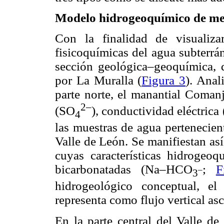
Modelo hidrogeoquímico de me
Con la finalidad de visualizar
fisicoquímicas del agua subterrán
sección geológica–geoquímica, 
por La Muralla (
Figura 3
). Anal
parte norte, el manantial Comanj
2–
(SO
), conductividad eléctrica
4
las muestras de agua pertenecien
Valle de León. Se manifiestan así
cuyas características hidrogeoq
bicarbonatadas (Na–HCO
;
F
–
3
hidrogeológico conceptual, e
representa como flujo vertical as
En la parte central del Valle d