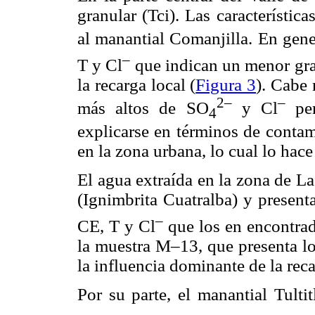
granular (Tci). Las característic
al manantial Comanjilla. En gene
–
T y Cl
que indican un menor gra
la recarga local (
Figura 3
). Cabe
2–
–
más altos de SO
y Cl
per
4
explicarse en términos de contam
en la zona urbana, lo cual lo hac
El agua extraída en la zona de L
(Ignimbrita Cuatralba) y present
–
CE, T y Cl
que los en encontrad
la muestra M–13, que presenta lo
la influencia dominante de la reca
Por su parte, el manantial Tulti