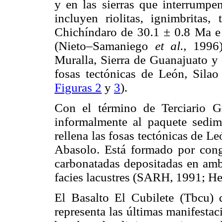
y en las sierras que interrumpe
incluyen riolitas, ignimbritas,
Chichíndaro de 30.1 ± 0.8 Ma e 
(Nieto–Samaniego
et al.
, 1996
Muralla, Sierra de Guanajuato y 
fosas tectónicas de León, Sila
Figuras 2
y
3
).
Con el término de Terciario Gr
informalmente al paquete sedim
rellena las fosas tectónicas de 
Abasolo. Está formado por congl
carbonatadas depositadas en amb
facies lacustres (SARH, 1991; H
El Basalto El Cubilete (Tbcu)
representa las últimas manifesta